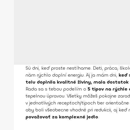
Sú dni, keď proste nestíhame. Deti, práca, šk
nám rýchlo doplní energiu. Aj ja mám dni,
keď 
telu doplnila kvalitné živiny, mala dostatok
Rada sa s tebou podelím o
5 tipov na rýchle 
tepelnou úpravou. Všetky môžeš pokojne zaradi
v jednotlivých receptoch/tipoch ber orientačne 
aby boli všeobecne vhodné pri redukcii, aj ke
považovať za komplexné jedlo
.