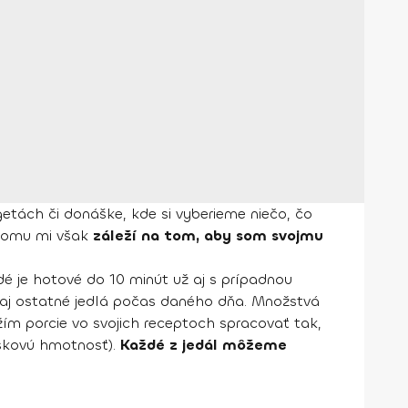
etách či donáške, kde si vyberieme niečo, čo
 tomu mi však
záleží na tom, aby som svojmu
dé je hotové do 10 minút už aj s prípadnou
ť aj ostatné jedlá počas daného dňa. Množstvá
ažím porcie vo svojich receptoch spracovať tak,
iskovú hmotnosť).
Každé z jedál môžeme