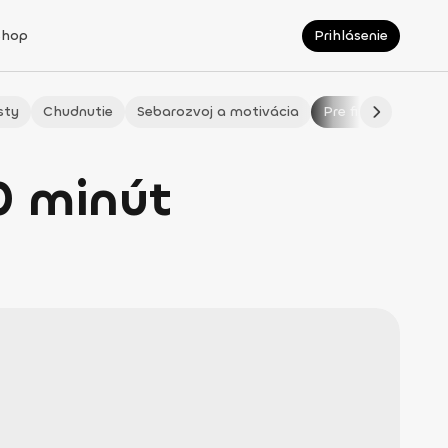
Shop
Prihlásenie
sty
Chudnutie
Sebarozvoj a motivácia
Pre fitmaminky
10 minút