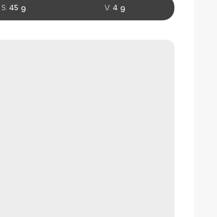
S:
45 g
V:
4 g