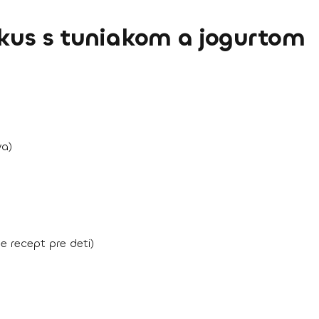
uskus s tuniakom a jogurtom
va)
 recept pre deti)