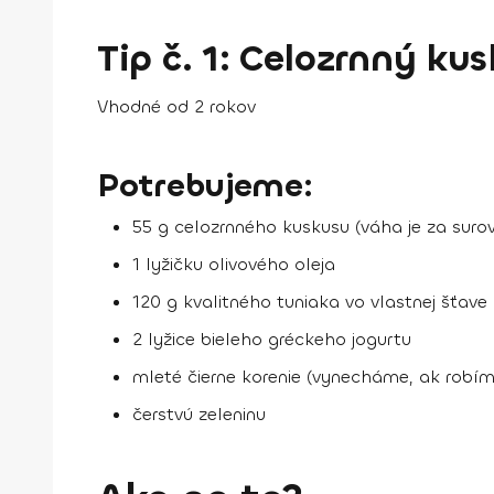
Tip č. 1: Celozrnný k
Vhodné od 2 rokov
Potrebujeme:
55 g celozrnného kuskusu (váha je za suro
1 lyžičku olivového oleja
120 g kvalitného tuniaka vo vlastnej šťave
2 lyžice bieleho gréckeho jogurtu
mleté čierne korenie (vynecháme, ak robíme
čerstvú zeleninu