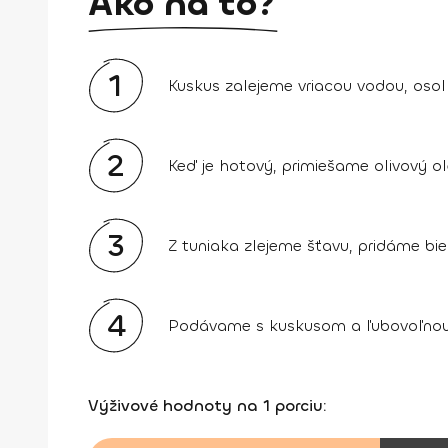
Ako na to?
1
Kuskus zalejeme vriacou vodou, osol
2
Keď je hotový, primiešame olivový ole
3
Z tuniaka zlejeme šťavu, pridáme biel
4
Podávame s kuskusom a ľubovoľnou 
Výživové hodnoty na 1 porciu: