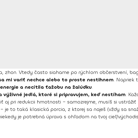
ola, zhon. Vtedy často siahame po rýchlom občerstvení, bag
sa mi variť nechce alebo to proste nestihnem
. Napriek
 energie a necítila ťažobu na žalúdku
.
a výživné jedlá, ktoré si pripravujem, keď nestíham
. Kaž
ť aj pri redukcii hmotnosti – samozrejme, musíš si ustráži
– je to taká klasická porcia, z ktorej sa naješ (vždy sa sn
ď niekedy je potrebná úprava s ohľadom na tvoj cieľ/východ