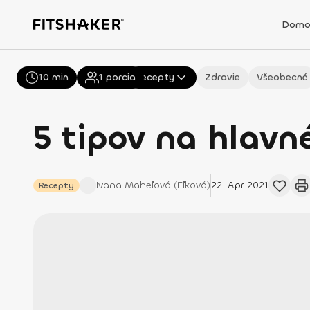
Domo
10 min
Všetky
1
porcia
Recepty
Zdravie
Všeobecné
5 tipov na hlavn
Ivana
Maheľová (Eľková)
22. Apr 2021
Recepty