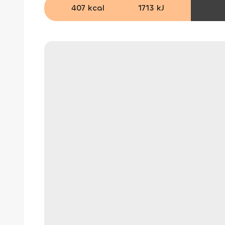
407 kcal
1713 kJ