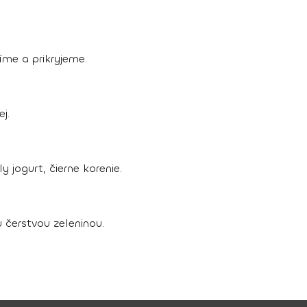
íme a prikryjeme.
j.
y jogurt, čierne korenie.
čerstvou zeleninou.