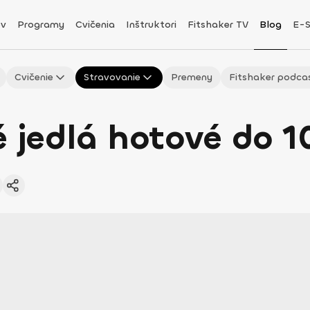
v
Programy
Cvičenia
Inštruktori
Fitshaker TV
Blog
E-
Cvičenie
Stravovanie
Premeny
Fitshaker podca
é jedlá hotové do 