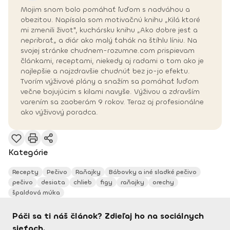
Mojim snom bolo pomáhať ľuďom s nadváhou a
obezitou. Napísala som motivačnú knihu „Kilá ktoré
mi zmenili život", kuchársku knihu „Ako dobre jesť a
nepribrať„ a diár ako malý ťahák na štíhlu líniu. Na
svojej stránke chudnem-rozumne.com prispievam
článkami, receptami, niekedy aj radami o tom ako je
najlepšie a najzdravšie chudnúť bez jo-jo efektu.
Tvorím výživové plány a snažím sa pomáhať ľuďom
večne bojujúcim s kilami navyše. Výživou a zdravším
varením sa zaoberám 9 rokov. Teraz aj profesionálne
ako výživový poradca.
Kategórie
Recepty
Pečivo
Raňajky
Bábovky a iné sladké pečivo
pečivo
desiata
chlieb
figy
raňajky
orechy
špaldová múka
Páči sa ti náš článok? Zdieľaj ho na sociálnych
sieťach.