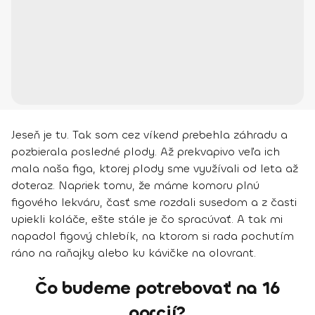
Jeseň je tu. Tak som cez víkend prebehla záhradu a
pozbierala posledné plody. Až prekvapivo veľa ich
mala naša figa, ktorej plody sme využívali od leta až
doteraz. Napriek tomu, že máme komoru plnú
figového lekváru, časť sme rozdali susedom a z časti
upiekli koláče, ešte stále je čo spracúvať. A tak mi
napadol figový chlebík, na ktorom si rada pochutím
ráno na raňajky alebo ku kávičke na olovrant.
Čo budeme potrebovať na 16
porcií?