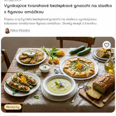
Vynikajúce tvarohové bezlepkové gnocchi na sladko
s figovou omáčkou
Priprav si aj ty tieto bezlepkové gnocchi na sladko s vynikajúcou
kokosovo-smotanovo-figovou omáčkou. Skvelý recept z tvarohu.
Nika Klasko
Recepty