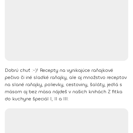
Dobrú chuť :-)!
Recepty na vynikajúce raňajkové
pečivo či iné sladké raňajky, ale aj množstvo receptov
na slané raňajky, polievky, cestoviny, šaláty, jedlá s
mäsom aj bez mäsa nájdeš v našich knihách Z fitka
do kuchyne špeciál I, II a III: