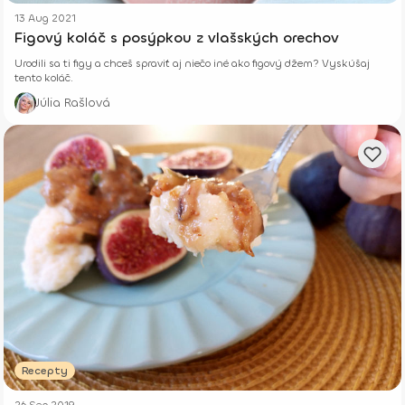
13 Aug 2021
Figový koláč s posýpkou z vlašských orechov
Urodili sa ti figy a chceš spraviť aj niečo iné ako figový džem? Vyskúšaj
tento koláč.
Júlia Rašlová
Recepty
26 Sep 2019