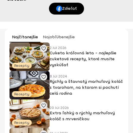
Zdieľať
Najčítanejšie
Najobľúbenejšie
2 Júl 2026
Cuketa kráľovná leta - najlepšie
cuketové recepty, ktoré musíte
vyskúšať
Recepty
8 Júl 2024
Rýchly a šťavnatý marhuľový koláč
s tvarohom, na ktorom si pochutí
celá rodina
Recepty
20 Júl 2026
Extra ľahký a rýchly marhuľový
koláč s mrveničkou
Recepty