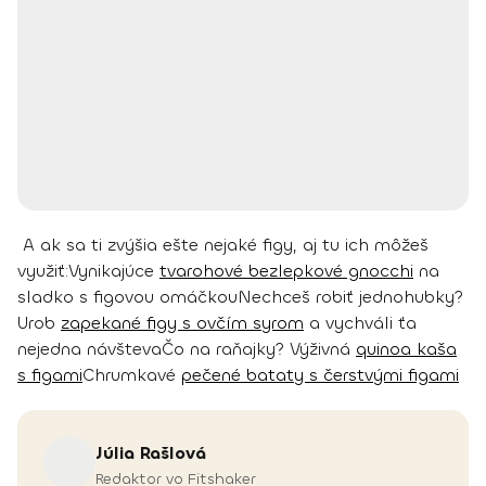
A ak sa ti zvýšia ešte nejaké figy, aj tu ich môžeš
využiť:
Vynikajúce
tvarohové bezlepkové gnocchi
na
sladko s figovou omáčkou
Nechceš robiť jednohubky?
Urob
zapekané figy s ovčím syrom
a vychváli ťa
nejedna návšteva
Čo na raňajky? Výživná
quinoa kaša
s figami
Chrumkavé
pečené bataty s čerstvými figami
Júlia
Rašlová
Redaktor vo Fitshaker