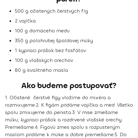
500 g očistených čerstvých fíg
2 vajíčka
100 g domáceho medu
350 g polohrubej špaldovej múky
1 kypriaci prášok bez fosfátov
100 g vlašských orechov
80 g kvalitného masla
Ako budeme postupovať?
1. Očistené čerstvé figy vložíme do mixéra a
rozmixujeme.
2. K figám pridáme vajíčka a med. Všetko
spolu zmixujeme do penista.
3. V mise zmiešame
múku, kypriaci prášok a rozdrvené vlašské orechy.
Premiešame.
4. Figovú zmes spolu s rozpusteným
maslom pridáme k múke a dobre premiešame.
5. Do