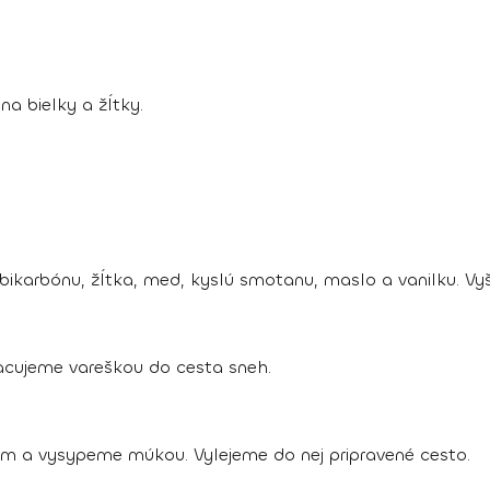
a bielky a žĺtky.
ikarbónu, žĺtka, med, kyslú smotanu, maslo a vanilku. V
acujeme vareškou do cesta sneh.
a vysypeme múkou. Vylejeme do nej pripravené cesto.