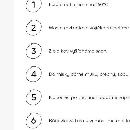
1
Rúru predhrejeme na 160°C.
2
Maslo roztopíme. Vajíčka rozdelíme n
3
Z bielkov vyšľaháme sneh.
4
Do misky dáme múku, orechy, sódu b
5
Nakoniec po tretinách opatrne zapr
6
Bábovkovú formu vymastíme maslom 