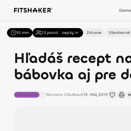
Domo
10 min
Všetky
12
porcií
Recepty
Zdravie
Všeobecné
Hľadáš recept n
bábovka aj pre d
Romana
Cibulková
13. Máj 2019
Veľkonočné