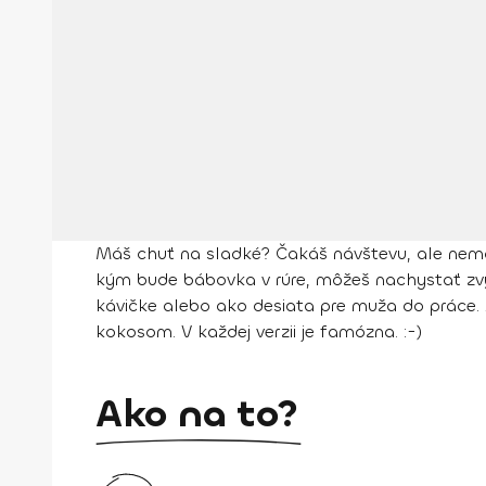
Máš chuť na sladké? Čakáš návštevu, ale nemáš
kým bude bábovka v rúre, môžeš nachystať zvy
kávičke alebo ako desiata pre muža do práce.
kokosom. V každej verzii je famózna. :-)
Ako na to?