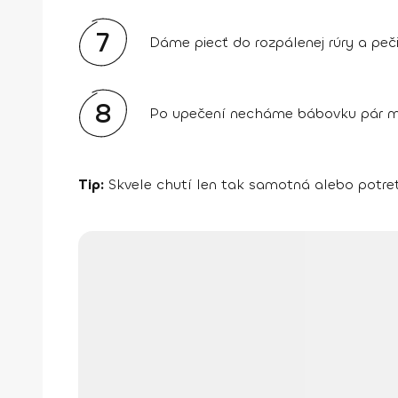
7
Dáme piecť do rozpálenej rúry a peč
8
Po upečení necháme bábovku pár mi
Tip:
Skvele chutí len tak samotná alebo potre