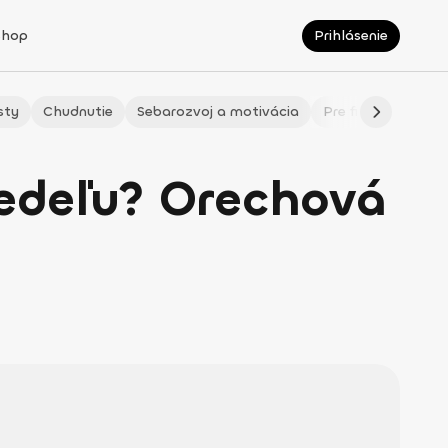
Shop
Prihlásenie
sty
Chudnutie
Sebarozvoj a motivácia
Pre fitmaminky
nedeľu? Orechová