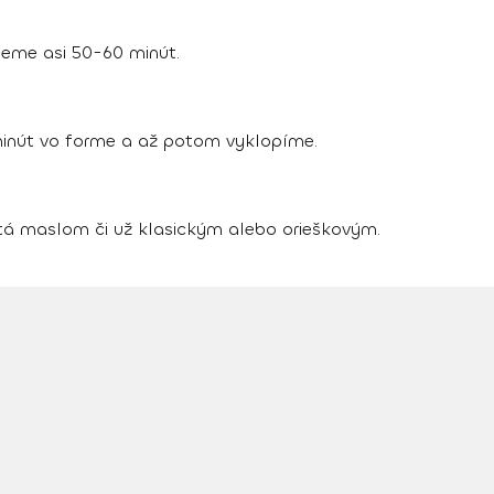
ieme asi 50-60 minút.
nút vo forme a až potom vyklopíme.
tá maslom či už klasickým alebo orieškovým.