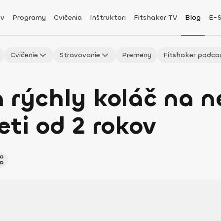
v
Programy
Cvičenia
Inštruktori
Fitshaker TV
Blog
E-
Cvičenie
Stravovanie
Premeny
Fitshaker podca
a rýchly koláč na 
eti od 2 rokov