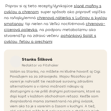
Priprav si aj tieto recepty:
Vynikajúce
slané mafiny s
cviklou a chrenom
: super spôsob ako pripraviť vajíčka
na raňajky
Jemná
chrenová nátierka s Lučinou a kyslou
smotanou
: tip nielen na Veľkú noc
Krémová
chrenovo-
cícerová polievka
, na podporu metabolizmu ako
stvorená
Tip na zdravú večeru:
pohánkový šalát s
cviklou, fetou a orechami
Stanka
Šišková
Redaktor vo Fitshaker
Volám sa Stanka, no môžete mi kľudne hovoriť aj Gigi.
Považujem sa za zdravojeda. Mojou filozofiou pri
varení je nahradiť tie nezdravé suroviny zdravšími
alternatívami a v rámci možností nákupu aj
dostupnými a nie príliš drahými potravinami, ktoré sa
dajú kúpiť v každom obchodnom reťazci. Keďže som
dvojnásobná mama zamestnaná na plný úväzok,
viem ako to je s varením a časom v kuchyni. A tiež,