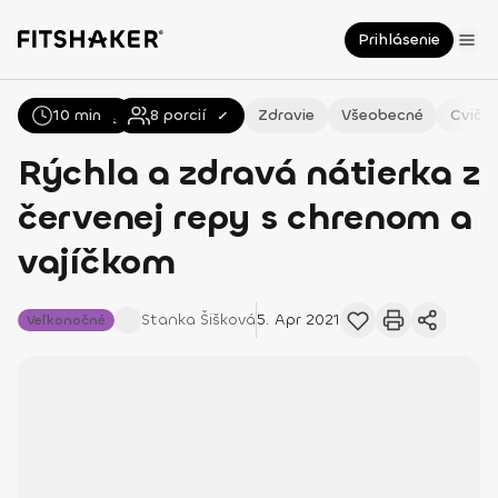
Prihlásenie
10 min
Všetky
Recepty
8
porcií
Zdravie
Všeobecné
Cvičen
Rýchla a zdravá nátierka z
červenej repy s chrenom a
vajíčkom
Stanka
Šišková
5. Apr 2021
Veľkonočné