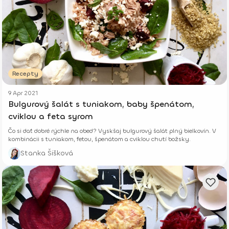
Recepty
9 Apr 2021
Bulgurový šalát s tuniakom, baby špenátom,
cviklou a feta syrom
Čo si dať dobré rýchle na obed? Vyskšaj bulgurový šalát plný bielkovín. V
kombinácii s tuniakom, fetou, špenátom a cviklou chutí božsky.
Stanka Šišková