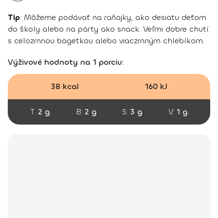
Tip
: Môžeme podávať na raňajky, ako desiatu deťom
do školy alebo na párty ako snack. Veľmi dobre chutí
s celozrnnou bagetkou alebo viaczrnným chlebíkom.
Výživové hodnoty na 1 porciu:
38 kcal
160 kJ
T:
2 g
B:
2 g
S:
3 g
V:
1 g