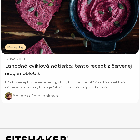
Recepty
12 Jan 2021
Lahodná cviklová nátierka: tento recept z červenej
repy si obľúbiš!
Hľadáš recept z červenej repy, ktorý by ti zachutil? A čo táto cviklová
nátierka s jablkom, ktorá je ľahká, lahodná a rýchlo hotová.
Antónia Smetanková