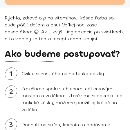
Rýchla, zdravá a plná vitamínov. Krásna farba sa
bude páčiť deťom a chuť Veľkej noci zase
dospelákom 😊. Ak ti zvýšili ingrediencie po sviatkoch,
o to viac by ťa tento recept mohol zaujať.
Ako budeme postupovať?
1
Cviklu si nastrúhame na tenké pásiky.
Zmiešame spolu s chrenom, nátierkovým
2
maslom a vajíčkom, ktoré sme si pokrájali na
malinké kúsky, môžeme použiť aj krájač na
vajíčka.
3
Dochutíme soľou, korením a podávame.