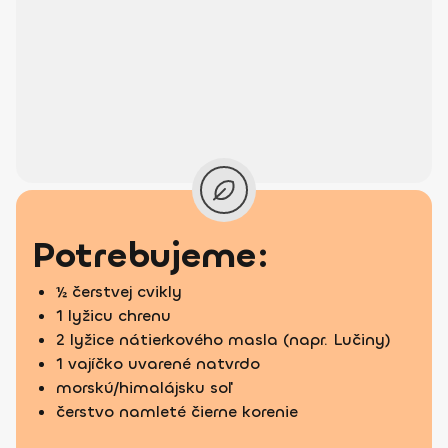
Potrebujeme:
½ čerstvej cvikly
1 lyžicu chrenu
2 lyžice nátierkového masla (napr. Lučiny)
1 vajíčko uvarené natvrdo
morskú/himalájsku soľ
čerstvo namleté čierne korenie