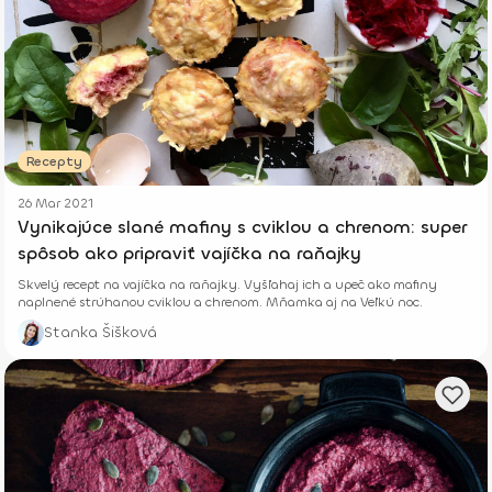
Recepty
26 Mar 2021
Vynikajúce slané mafiny s cviklou a chrenom: super
spôsob ako pripraviť vajíčka na raňajky
Skvelý recept na vajíčka na raňajky. Vyšľahaj ich a upeč ako mafiny
naplnené strúhanou cviklou a chrenom. Mňamka aj na Veľkú noc.
Stanka Šišková