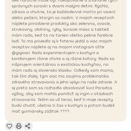
aké náročné môže byť nakupovanie a zháňanie tých
správnych surovín s dvomi malými deťmi. Rýchlo,
zdravo a chutne, to je každodenné motto pri varení
alebo pečení, ktorým sa riadim. V mojich receptoch
nájdete prirodzené produkty ako zelenina, ovocie,
strukoviny, obilniny, ryby, kuracie mäso a taktiež
mám rada, keď to na tanieri všetko pekne farebne
ladí. To ma priviedlo aj k foteniu jedál a viac mojich
receptov nájdete aj na mojom instagram účte
@gigivari. Rada experimentujem v kuchyni a
kombinujem rôzne chute a aj rôzne kultúry. Rada sa
inšpirujem orientálnou a exotickou kuchyňou, no
mám rada aj slovenskú klasiku. Odkedy som mama,
tak čím ďalej, tým viac ma zaujíma problematika
zdravého stravovania a jeho vplyv na naše zdravie. A
aj preto som sa rozhodla absolvovať kurz Poradca
výživy, aby som mohla pomôcť aj iným v otázkach
stravovania. Teším sa už teraz, keď ti moje recepty
budú chutiť, ušetria ti čas v kuchyni a pritom budeš
mať gurmánsky zážitok ????.