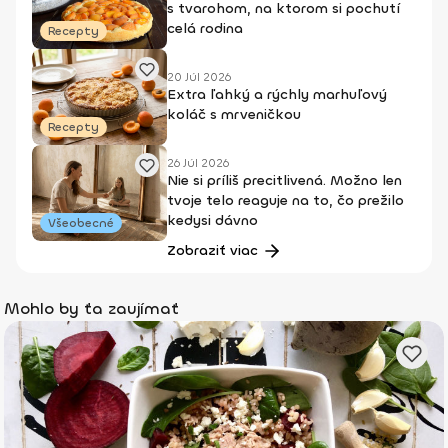
s tvarohom, na ktorom si pochutí
celá rodina
Recepty
20 Júl 2026
Extra ľahký a rýchly marhuľový
koláč s mrveničkou
Recepty
26 Júl 2026
Nie si príliš precitlivená. Možno len
tvoje telo reaguje na to, čo prežilo
kedysi dávno
Všeobecné
Zobraziť viac
Mohlo by ťa zaujímať