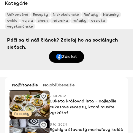
Kategórie
Veľkonočné
Recepty
Nízkokalorické
Raňajky
Nátierky
cvikla
vajcia
chren
nátierka
raňajky
desiata
vegetariánske
Páči sa ti náš článok? Zdieľaj ho na sociálnych
sieťach.
Zdieľať
Najčítanejšie
Najobľúbenejšie
2 Júl 2026
Cuketa kráľovná leta - najlepšie
cuketové recepty, ktoré musíte
vyskúšať
Recepty
8 Júl 2024
Rýchly a šťavnatý marhuľový koláč