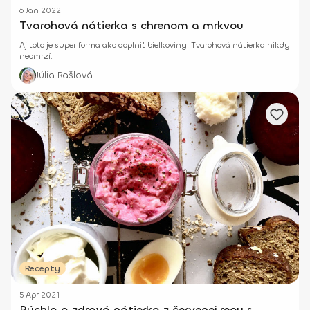
6 Jan 2022
Tvarohová nátierka s chrenom a mrkvou
Aj toto je super forma ako doplniť bielkoviny. Tvarohová nátierka nikdy
neomrzí.
Júlia Rašlová
Recepty
5 Apr 2021
Rýchla a zdravá nátierka z červenej repy s