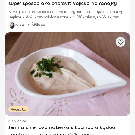
super spôsob ako pripraviť vajíčka na raňajky
Skvelý recept na vajíčka na raňajky. Vyšľahaj ich a upeč ako mafiny
naplnené strúhanou cviklou a chrenom. Mňamka aj na Veľkú noc.
Stanka Šišková
Recepty
30 Mar 2020
Jemná chrenová nátierka s Lučinou a kyslou
smotanou: tip nielen na Veľkú noc