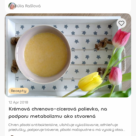
posilnenie imunity to najlepšie.
Júlia Rašlová
Recepty
12 Apr 2018
Krémová chrenovo-cícerová polievka, na
podporu metabolizmu ako stvorená
Chren pôsobí antibakteriálne, uľahčuje vykašliavanie, odhlieňuje
priedušky, podporuje trávenie, pôsobí močopudne a má vysoký obsah
vitamínu C. Cícerová polievka s ním je vhodná na podporu