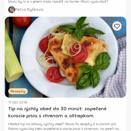
ktorú by si si v jeseni mala naložiť na tanier. Ktorú vyskúšaš?
Petra Ryšková
Recepty
17 Okt 2018
Tip na rýchly obed do 30 minút: zapečené
kuracie prsia s chrenom a oštiepkom
Hľadáš tip na zdravý rýchly obed? Bavia ťa recepty z kuracích pŕs.
Potom vyskúšaj tieto zapečené kuracie prsia s chrenom, na jeseň na