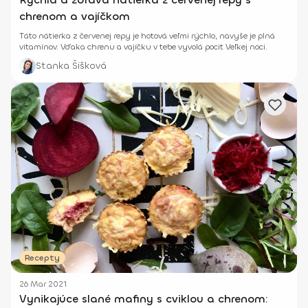
chrenom a vajíčkom
Táto nátierka z červenej repy je hotová veľmi rýchlo, navyše je plná
vitamínov. Vďaka chrenu a vajíčku v tebe vyvolá pocit Veľkej noci.
Stanka Šišková
Recepty
26 Mar 2021
Vynikajúce slané mafiny s cviklou a chrenom: