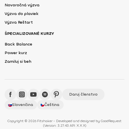
Novoročná výzva
Výzva do plaviek
Výzva Reštart
ŠPECIALIZOVANÉ KURZY
Back Balance
Power kurz
Zamiluj si beh
Daruj členstvo
Slovenčina
Čeština
Copyright © 2026 Fitshaker - Developed and designed by
GoodRequest
(
Version: 3.27.43 API: X.X.X
)