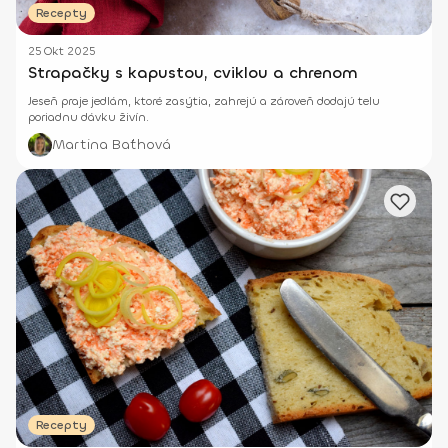
Recepty
25 Okt 2025
Strapačky s kapustou, cviklou a chrenom
Jeseň praje jedlám, ktoré zasýtia, zahrejú a zároveň dodajú telu
poriadnu dávku živín.
Martina Baťhová
Recepty