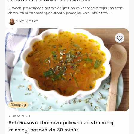
V mnohých rodinách nesmie chýbať na veľkonočné raňajky na stole
chren. Ak si ho chceš vychutnať v jemnejšej verzii skús toto -
chrenová nátierka s lučinou.
Nika Klasko
Recepty
25 Mar 2020
Antivírusová chrenová polievka zo strúhanej
zeleniny, hotová do 30 minút