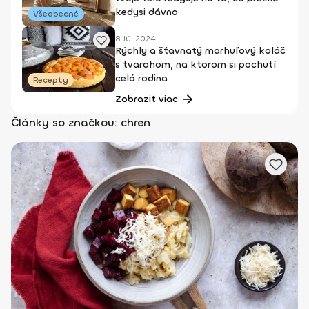
kedysi dávno
Všeobecné
8 Júl 2024
Rýchly a šťavnatý marhuľový koláč
s tvarohom, na ktorom si pochutí
celá rodina
Recepty
Zobraziť viac
Články so značkou: chren