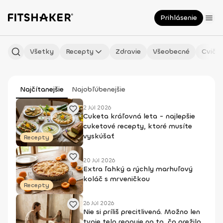
Prihlásenie
Všetky
Recepty
Zdravie
Všeobecné
Cvičen
Najčítanejšie
Najobľúbenejšie
2 Júl 2026
Cuketa kráľovná leta - najlepšie
cuketové recepty, ktoré musíte
vyskúšať
Recepty
20 Júl 2026
Extra ľahký a rýchly marhuľový
koláč s mrveničkou
Recepty
26 Júl 2026
Nie si príliš precitlivená. Možno len
tvoje telo reaguje na to, čo prežilo