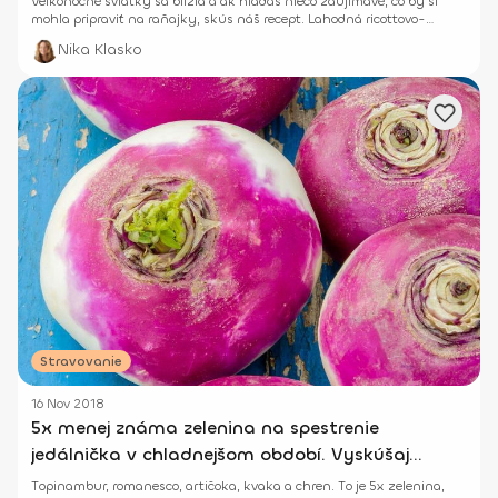
Veľkonočné sviatky sa blížia a ak hľadáš niečo zaujímavé, čo by si
mohla pripraviť na raňajky, skús náš recept. Lahodná ricottovo-
chrenová nátierka ti isto zachutí.
Nika Klasko
Stravovanie
16 Nov 2018
5x menej známa zelenina na spestrenie
jedálnička v chladnejšom období. Vyskúšaj
aspoň jednu!
Topinambur, romanesco, artičoka, kvaka a chren. To je 5x zelenina,