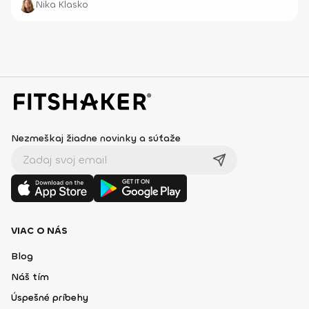
Nika Klasko
metabolizmu.
Nezmeškaj žiadne novinky a súťaže
VIAC O NÁS
Blog
Náš tím
Úspešné príbehy