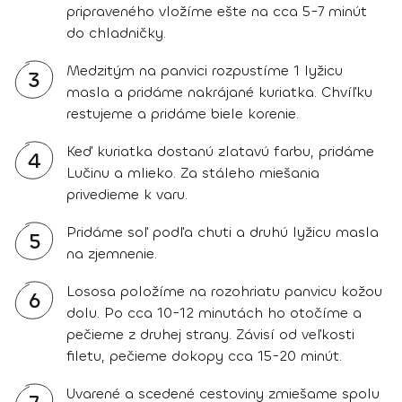
pripraveného vložíme ešte na cca 5-7 minút
do chladničky.
Medzitým na panvici rozpustíme 1 lyžicu
3
masla a pridáme nakrájané kuriatka. Chvíľku
restujeme a pridáme biele korenie.
Keď kuriatka dostanú zlatavú farbu, pridáme
4
Lučinu a mlieko. Za stáleho miešania
privedieme k varu.
Pridáme soľ podľa chuti a druhú lyžicu masla
5
na zjemnenie.
Lososa položíme na rozohriatu panvicu kožou
6
dolu. Po cca 10-12 minutách ho otočíme a
pečieme z druhej strany. Závisí od veľkosti
filetu, pečieme dokopy cca 15-20 minút.
Uvarené a scedené cestoviny zmiešame spolu