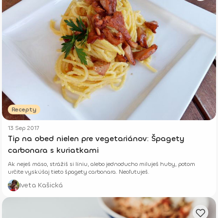
Recepty
13 Sep 2017
Tip na obed nielen pre vegetariánov: Špagety
carbonara s kuriatkami
Ak neješ mäso, strážiš si líniu, alebo jednoducho miluješ huby, potom
určite vyskúšaj tieto špagety carbonara. Neoľutuješ.
Iveta Kašická