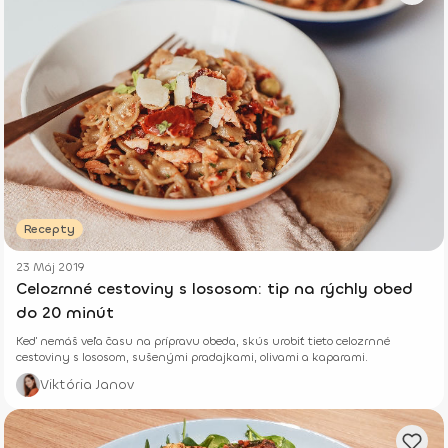
Recepty
23 Máj 2019
Celozrnné cestoviny s lososom: tip na rýchly obed
do 20 minút
Keď nemáš veľa času na prípravu obeda, skús urobiť tieto celozrnné
cestoviny s lososom, sušenými pradajkami, olivami a kaparami.
Viktória Janov