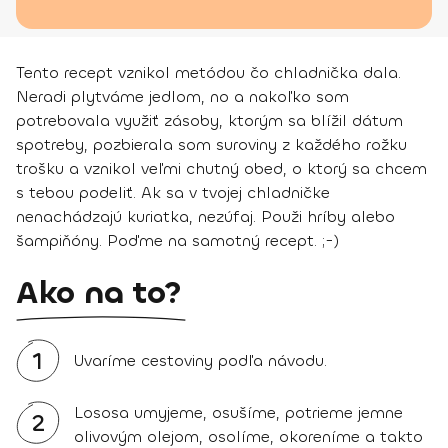
Tento recept vznikol metódou čo chladnička dala.
Neradi plytváme jedlom, no a nakoľko som
potrebovala využiť zásoby, ktorým sa blížil dátum
spotreby, pozbierala som suroviny z každého rožku
trošku a vznikol veľmi chutný obed, o ktorý sa chcem
s tebou podeliť. Ak sa v tvojej chladničke
nenachádzajú kuriatka, nezúfaj. Použi hríby alebo
šampiňóny. Poďme na samotný recept. ;-)
Ako na to?
1
Uvaríme cestoviny podľa návodu.
Lososa umyjeme, osušíme, potrieme jemne
2
olivovým olejom, osolíme, okoreníme a takto