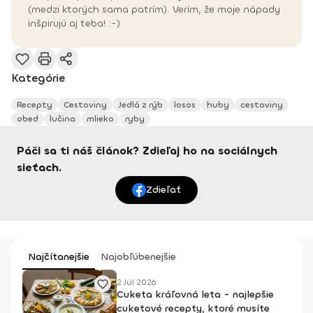
(medzi ktorých sama patrím). Verím, že moje nápady
inšpirujú aj teba! :-)
Kategórie
Recepty
Cestoviny
Jedlá z rýb
losos
huby
cestoviny
obed
lučina
mlieko
ryby
Páči sa ti náš článok? Zdieľaj ho na sociálnych
sieťach.
Zdieľať
Najčítanejšie
Najobľúbenejšie
2 Júl 2026
Cuketa kráľovná leta - najlepšie
cuketové recepty, ktoré musíte