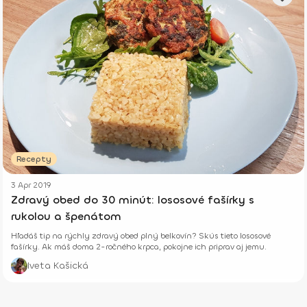
Recepty
3 Apr 2019
Zdravý obed do 30 minút: lososové fašírky s
rukolou a špenátom
Hľadáš tip na rýchly zdravý obed plný belkovín? Skús tieto lososové
fašírky. Ak máš doma 2-ročného krpca, pokojne ich priprav aj jemu.
Iveta Kašická