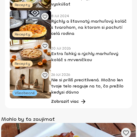
vyskúšať
Recepty
8 Júl 2024
Rýchly a šťavnatý marhuľový koláč
s tvarohom, na ktorom si pochutí
celá rodina
Recepty
20 Júl 2026
Extra ľahký a rýchly marhuľový
koláč s mrveničkou
Recepty
26 Júl 2026
Nie si príliš precitlivená. Možno len
tvoje telo reaguje na to, čo prežilo
kedysi dávno
Všeobecné
Zobraziť viac
Mohlo by ťa zaujímať