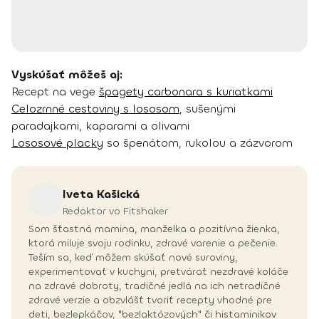
Vyskúšať môžeš aj:
Recept na vege
špagety carbonara s kuriatkami
Celozrnné cestoviny s lososom
, sušenými
paradajkami, kaparami a olivami
Lososové placky
so špenátom, rukolou a zázvorom
Iveta
Kašická
Redaktor vo Fitshaker
Som šťastná mamina, manželka a pozitívna žienka,
ktorá miluje svoju rodinku, zdravé varenie a pečenie.
Teším sa, keď môžem skúšať nové suroviny,
experimentovať v kuchyni, pretvárať nezdravé koláče
na zdravé dobroty, tradičné jedlá na ich netradičné
zdravé verzie a obzvlášť tvoriť recepty vhodné pre
deti, bezlepkáčov, "bezlaktózových" či histaminikov