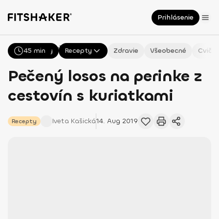
Prihlásenie
NaN
45 min
Všetky
Recepty
Zdravie
Všeobecné
Cvičen
Pečený losos na perinke z
cestovín s kuriatkami
Iveta
Kašická
14. Aug 2019
Recepty