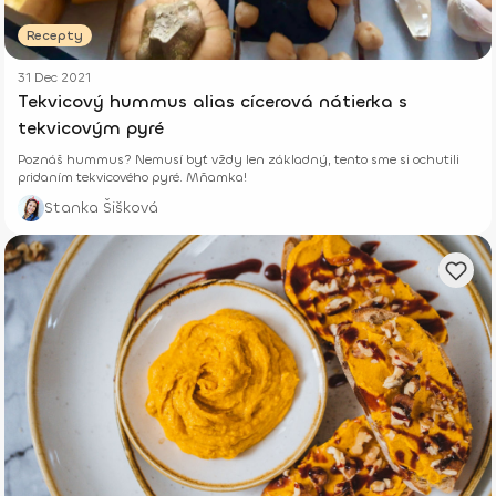
Recepty
31 Dec 2021
Tekvicový hummus alias cícerová nátierka s
tekvicovým pyré
Poznáš hummus? Nemusí byť vždy len základný, tento sme si ochutili
pridaním tekvicového pyré. Mňamka!
Stanka Šišková