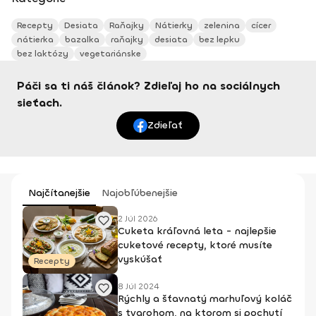
Recepty
Desiata
Raňajky
Nátierky
zelenina
cícer
nátierka
bazalka
raňajky
desiata
bez lepku
bez laktózy
vegetariánske
Páči sa ti náš článok? Zdieľaj ho na sociálnych
sieťach.
Zdieľať
Najčítanejšie
Najobľúbenejšie
2 Júl 2026
Cuketa kráľovná leta - najlepšie
cuketové recepty, ktoré musíte
vyskúšať
Recepty
8 Júl 2024
Rýchly a šťavnatý marhuľový koláč
s tvarohom, na ktorom si pochutí