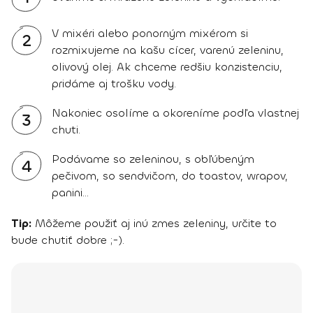
V mixéri alebo ponorným mixérom si
2
rozmixujeme na kašu cícer, varenú zeleninu,
olivový olej. Ak chceme redšiu konzistenciu,
pridáme aj trošku vody.
Nakoniec osolíme a okoreníme podľa vlastnej
3
chuti.
Podávame so zeleninou, s obľúbeným
4
pečivom, so sendvičom, do toastov, wrapov,
panini...
Tip:
Môžeme použiť aj inú zmes zeleniny, určite to
bude chutiť dobre ;-).