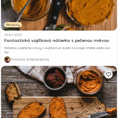
Recepty
25 Jan 2022
Fantastická vajíčková nátierka s pečenou mrkvou
Nátierka z pečenej mrkvy s vajíčkom je skvelá na krajec chleba alebo ako
dip.
Antónia Smetanková