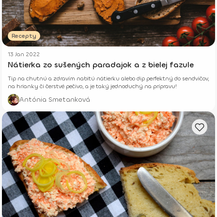
Recepty
13 Jan 2022
Nátierka zo sušených paradajok a z bielej fazule
Tip na chutnú a zdravím nabitú nátierku alebo dip perfektný do sendvičov,
na hrianky či čerstvé pečivo, a je taký jednoduchý na prípravu!
Antónia Smetanková