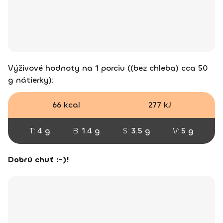
Výživové hodnoty na 1 porciu ((bez chleba) cca 50
g nátierky):
66 kcal
277 kJ
T:
4 g
B:
1.4 g
S:
3.5 g
V:
5 g
Dobrú chuť :-)!