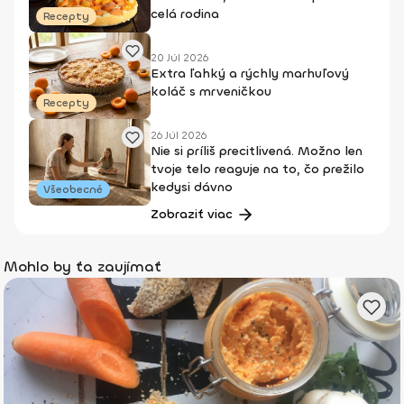
celá rodina
Recepty
20 Júl 2026
Extra ľahký a rýchly marhuľový
koláč s mrveničkou
Recepty
26 Júl 2026
Nie si príliš precitlivená. Možno len
tvoje telo reaguje na to, čo prežilo
kedysi dávno
Všeobecné
Zobraziť viac
Mohlo by ťa zaujímať