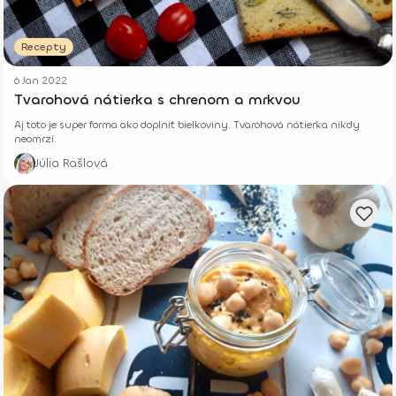
Recepty
6 Jan 2022
Tvarohová nátierka s chrenom a mrkvou
Aj toto je super forma ako doplniť bielkoviny. Tvarohová nátierka nikdy
neomrzí.
Júlia Rašlová