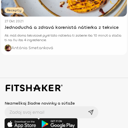
Recepty
27 Okt 2021
Jednoduchá a zdravá korenistá nátierka z tekvice
Ak máš doma tekvicové pyré táto nátierka ti zaberie iba 10 minút a stačia
ti na ňu iba 4 ingrediencie.
Antónia Smetanková
Nezmeškaj žiadne novinky a súťaže