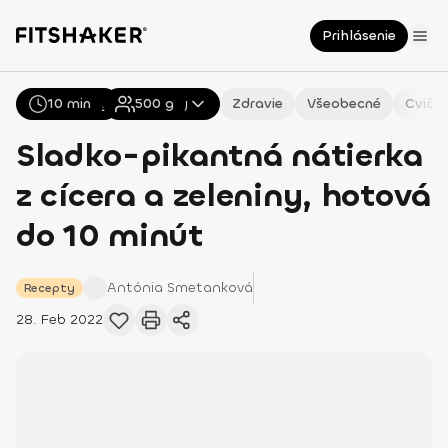
Prihlásenie
10 min
Všetky
Recepty
500
g
Zdravie
Všeobecné
Cvičen
Sladko-pikantná nátierka
z cícera a zeleniny, hotová
do 10 minút
Antónia
Smetanková
Recepty
28. Feb 2022