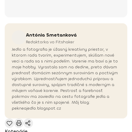
Antónia
Smetanková
Redaktorka vo Fitshaker
Jedlo a fotografia je úžasný kreatívny priestor, v
ktorom rada tvorím, experimentujem, skúšam nové
veci a rada sa s nimi podelím. Varenie ma baví a je to
moje hobby. Vyrastala som na dedine, preto dávam
prednosť domácim sezónnym surovinám a poctivým
výrobkom. Uprednostňujem jednoduchú prípravu a
dostupné suroviny, spájam tradičné s moderným a
milujem voňavé korenie. Pestrosť a farebnosť
pokrmov ma zaviedlo na cestu fotografie jedla a
všetkého čo je s ním spojené. Môj blog:
pekneajedlo.blogspot.cz
Kategórie