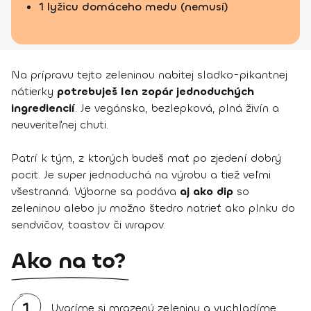
1 lyžicu domáceho medu (nemusí)
Na prípravu tejto zeleninou nabitej sladko-pikantnej
nátierky
potrebuješ len zopár jednoduchých
ingrediencií
. Je vegánska, bezlepková, plná živín a
neuveriteľnej chuti.
Patrí k tým, z ktorých budeš mať po zjedení dobrý
pocit. Je super jednoduchá na výrobu a tiež veľmi
všestranná. Výborne sa podáva
aj ako dip
so
zeleninou alebo ju možno štedro natrieť ako plnku do
sendvičov, toastov či wrapov.
Ako na to?
1
Uvaríme si mrazenú zeleninu a vychladíme.