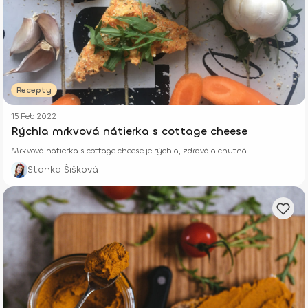
Recepty
15 Feb 2022
Rýchla mrkvová nátierka s cottage cheese
Mrkvová nátierka s cottage cheese je rýchla, zdravá a chutná.
Stanka Šišková