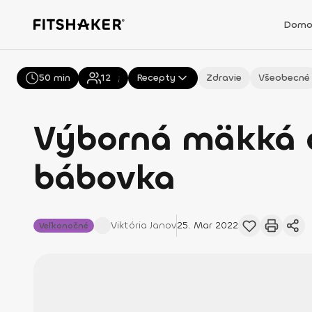
Domo
50 min
Všetky
12
Recepty
Zdravie
Všeobecné
Výborná mäkká 
bábovka
Viktória
Janov
25. Mar 2022
Veľkonočné