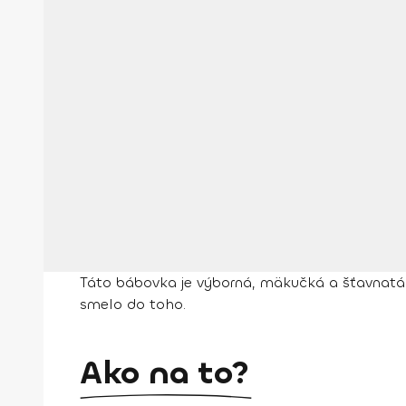
Táto bábovka je výborná, mäkučká a šťavnatá. H
smelo do toho.
Ako na to?