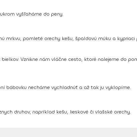
 cukrom vyšľaháme do peny.
 mrkvu, pomleté orechy kešu, špaldovú múku a kypriaci 
bielkov. Vznikne nám vláčne cesto, ktoré nalejeme do p
ení bábovku necháme vychladnúť a až tak ju vyklopíme.
nych druhov, napríklad kešu, lieskové či vlašské orechy.