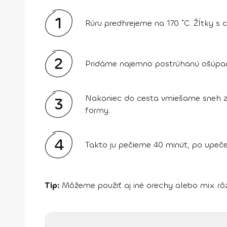
1
Rúru predhrejeme na 170 ˚C. Žĺtky s
2
Pridáme najemno postrúhanú ošúpanú
Nakoniec do cesta vmiešame sneh z 
3
formy.
4
Takto ju pečieme 40 minút, po upeč
Tip:
Môžeme použiť aj iné orechy alebo mix rôz