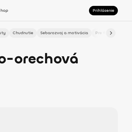
Shop
Prihlásenie
sty
Chudnutie
Sebarozvoj a motivácia
Pre fitmaminky
o-orechová