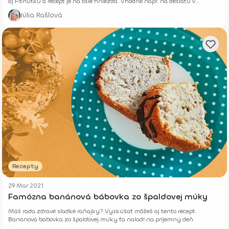
aj Fitnutku a recept je na osie hniezda. Vhodné napr. na desiatu v
náročnejí deň.
Júlia Rašlová
Recepty
29 Mar 2021
Famózna banánová bábovka zo špaldovej múky
Máš rada zdravé sladké raňajky? Vyskúšať môžeš aj tento recept.
Banánová bábovka zo špaldovej múky ťa naladí na príjemný deň.