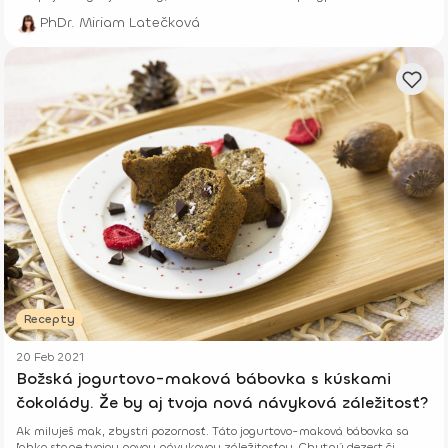
levanduľovými kvetmi.
PhDr. Miriam Latečková
Recepty
20 Feb 2021
Božská jogurtovo-maková bábovka s kúskami
čokolády. Že by aj tvoja nová návyková záležitosť?
Ak miluješ mak, zbystri pozornosť. Táto jogurtovo-maková bábovka sa
ľahko stane tvojou novou návykovou záležitosťou. Chutný dezert či