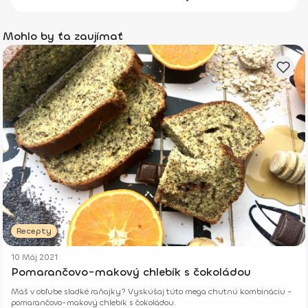
Mohlo by ťa zaujímať
Recepty
10 Máj 2021
Pomarančovo-makový chlebík s čokoládou
Máš v obľube sladké raňajky? Vyskúšaj túto mega chutnú kombináciu -
pomarančovo-makový chlebík s čokoládou.