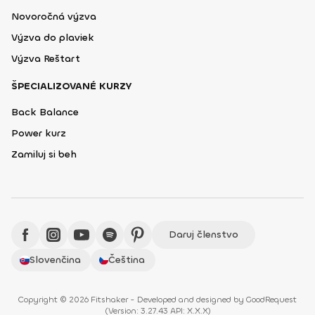
Novoročná výzva
Výzva do plaviek
Výzva Reštart
ŠPECIALIZOVANÉ KURZY
Back Balance
Power kurz
Zamiluj si beh
Daruj členstvo
Slovenčina
Čeština
Copyright © 2026 Fitshaker - Developed and designed by
GoodRequest
(
Version: 3.27.43 API: X.X.X
)