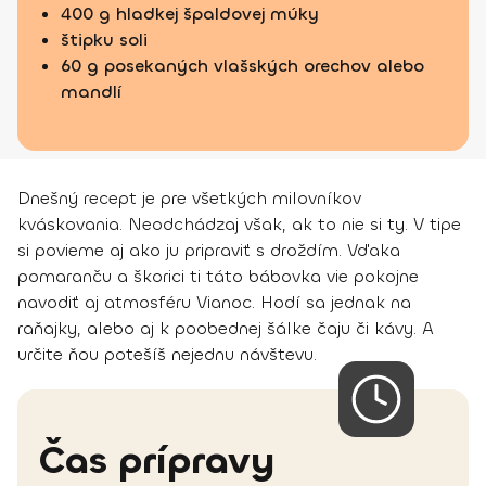
400 g hladkej špaldovej múky
štipku soli
60 g posekaných vlašských orechov alebo
mandlí
Dnešný recept je pre všetkých milovníkov
kváskovania. Neodchádzaj však, ak to nie si ty. V tipe
si povieme aj ako ju pripraviť s droždím. Vďaka
pomaranču a škorici ti táto bábovka vie pokojne
navodiť aj atmosféru Vianoc. Hodí sa jednak na
raňajky, alebo aj k poobednej šálke čaju či kávy. A
určite ňou potešíš nejednu návštevu.
Čas prípravy