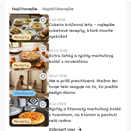
Najčítanejšie
Najobľúbenejšie
2 Júl 2026
Cuketa kráľovná leta - najlepšie
cuketové recepty, ktoré musíte
vyskúšať
Recepty
20 Júl 2026
Extra ľahký a rýchly marhuľový
koláč s mrveničkou
Recepty
26 Júl 2026
Nie si príliš precitlivená. Možno len
tvoje telo reaguje na to, čo prežilo
kedysi dávno
Všeobecné
8 Júl 2024
Rýchly a šťavnatý marhuľový koláč
s tvarohom, na ktorom si pochutí
celá rodina
Recepty
Zobraziť viac