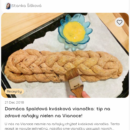
Stanka Šišková
Recepty
21 Dec 2018
Domáca špaldová kvásková vianočka: tip na
zdravé raňajky nielen na Vianoce!
U nás na Vianoce nesmie na raňajky chýbať kvásková vianočka. Tento
recept je navyše jedinečný, nakoľko sme vianočku posypali navrch