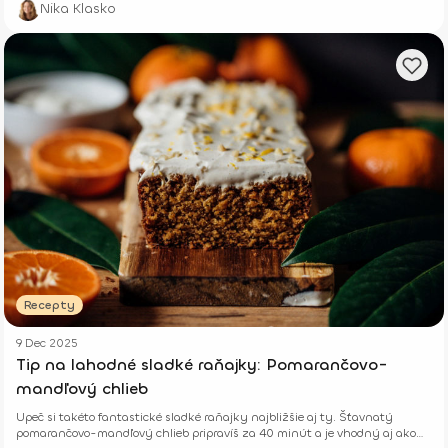
Nika Klasko
Recepty
9 Dec 2025
Tip na lahodné sladké raňajky: Pomarančovo-
mandľový chlieb
Upeč si takéto fantastické sladké raňajky najbližšie aj ty. Šťavnatý
pomarančovo-mandľový chlieb pripravíš za 40 minút a je vhodný aj ako