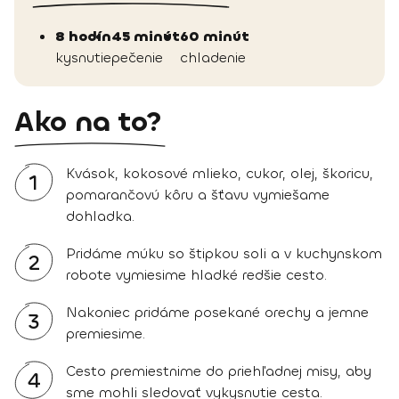
8 hodín
45 minút
60 minút
kysnutie
pečenie
chladenie
Ako na to?
Kvások, kokosové mlieko, cukor, olej, škoricu,
1
pomarančovú kôru a šťavu vymiešame
dohladka.
Pridáme múku so štipkou soli a v kuchynskom
2
robote vymiesime hladké redšie cesto.
Nakoniec pridáme posekané orechy a jemne
3
premiesime.
Cesto premiestnime do priehľadnej misy, aby
4
sme mohli sledovať vykysnutie cesta.