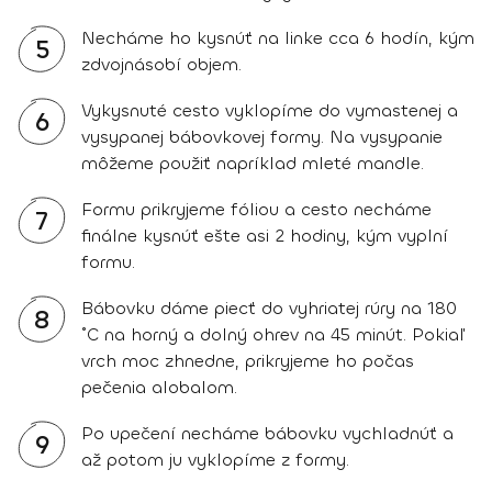
Necháme ho kysnúť na linke cca 6 hodín, kým
5
zdvojnásobí objem.
Vykysnuté cesto vyklopíme do vymastenej a
6
vysypanej bábovkovej formy. Na vysypanie
môžeme použiť napríklad mleté mandle.
Formu prikryjeme fóliou a cesto necháme
7
finálne kysnúť ešte asi 2 hodiny, kým vyplní
formu.
Bábovku dáme piecť do vyhriatej rúry na 180
8
˚C na horný a dolný ohrev na 45 minút. Pokiaľ
vrch moc zhnedne, prikryjeme ho počas
pečenia alobalom.
Po upečení necháme bábovku vychladnúť a
9
až potom ju vyklopíme z formy.