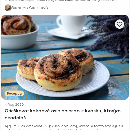
desiata ku káve.
Romana Cibulková
Recepty
4 Aug 2020
Orieškovo-kakaové osie hniezda z kvásku, ktorým
neodoláš
Aj ty miluješ kváskovať? Vyskúšaj ďalší nový recept. V tomto sme využili