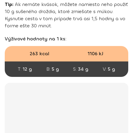
Tip:
Ak nemáte kvások, môžete namiesto neho použiť
10 g sušeného droždia, ktoré zmiešate s múkou.
Kysnutie cesta v tom prípade trvá asi 1,5 hodiny a vo
forme ešte 30 minút.
Výživové hodnoty na 1 ks:
263 kcal
1106 kJ
T:
12 g
B:
5 g
S:
34 g
V:
5 g