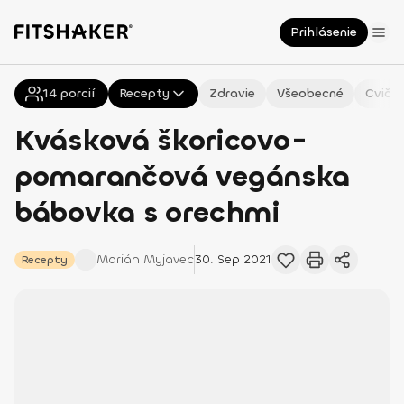
Prihlásenie
14
Všetky
porcií
Recepty
Zdravie
Všeobecné
Cvičen
Kvásková škoricovo-
pomarančová vegánska
bábovka s orechmi
Marián
Myjavec
30. Sep 2021
Recepty