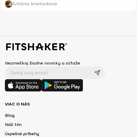
dezert ku káve.
Antónia Smetanková
Nezmeškaj žiadne novinky a súťaže
VIAC O NÁS
Blog
Náš tím
Úspešné príbehy