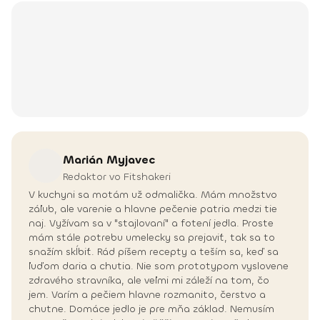
Marián
Myjavec
Redaktor vo Fitshakeri
V kuchyni sa motám už odmalička. Mám množstvo
záľub, ale varenie a hlavne pečenie patria medzi tie
naj. Vyžívam sa v "stajlovaní" a fotení jedla. Proste
mám stále potrebu umelecky sa prejaviť, tak sa to
snažím skĺbiť. Rád píšem recepty a teším sa, keď sa
ľuďom daria a chutia. Nie som prototypom vyslovene
zdravého stravníka, ale veľmi mi záleží na tom, čo
jem. Varím a pečiem hlavne rozmanito, čerstvo a
chutne. Domáce jedlo je pre mňa základ. Nemusím