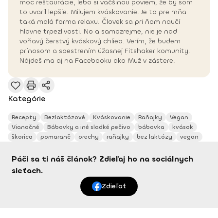
moc reštaurácie, lebo si väčšinou poviem, že by som
to uvaril lepšie. Milujem kváskovanie. Je to pre mňa
taká malá forma relaxu. Človek sa pri ňom naučí
hlavne trpezlivosti. No a samozrejme, nie je nad
voňavý čerstvý kváskový chlieb. Verím, že budem
prínosom a spestrením úžasnej Fitshaker komunity.
Nájdeš ma aj na Facebooku ako Muž v zástere.
Kategórie
Recepty
Bezlaktózové
Kváskovanie
Raňajky
Vegan
Vianočné
Bábovky a iné sladké pečivo
bábovka
kvások
škorica
pomaranč
orechy
raňajky
bez laktózy
vegan
Páči sa ti náš článok? Zdieľaj ho na sociálnych
sieťach.
Zdieľať