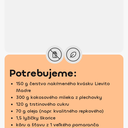
Potrebujeme:
150 g čerstvo nakŕmeného kvásku Lievito
Madre
300 g kokosového mlieka z plechovky
120 g trstinového cukru
70 g oleja (napr. kvalitného repkového)
1,5 lyžičky škorice
kôru a šťavu z 1 veľkého pomaranča