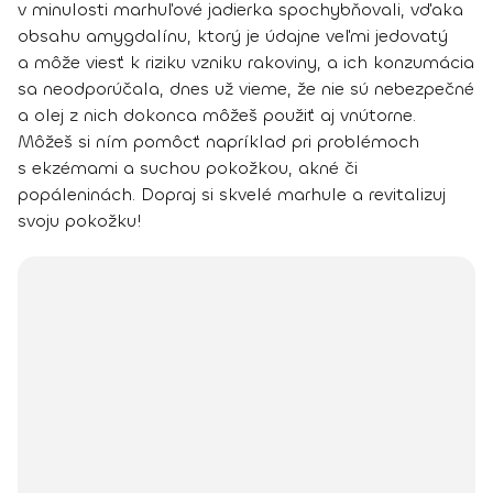
v minulosti marhuľové jadierka spochybňovali, vďaka
obsahu amygdalínu, ktorý je údajne veľmi jedovatý
a môže viesť k riziku vzniku rakoviny, a ich konzumácia
sa neodporúčala, dnes už vieme, že nie sú nebezpečné
a olej z nich dokonca môžeš použiť aj vnútorne.
Môžeš si ním pomôcť napríklad pri problémoch
s ekzémami a suchou pokožkou, akné či
popáleninách. Dopraj si skvelé marhule a revitalizuj
svoju pokožku!