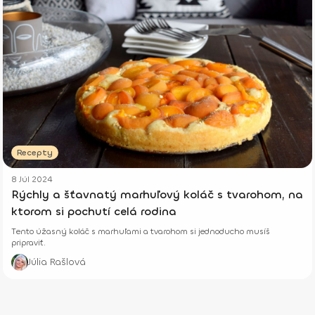
Recepty
8 Júl 2024
Rýchly a šťavnatý marhuľový koláč s tvarohom, na
ktorom si pochutí celá rodina
Tento úžasný koláč s marhuľami a tvarohom si jednoducho musíš
pripraviť.
Júlia Rašlová