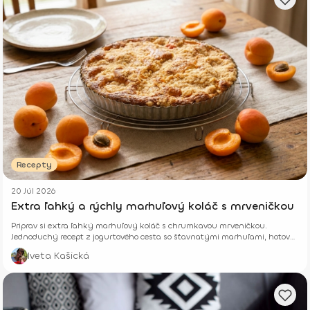
Recepty
20 Júl 2026
Extra ľahký a rýchly marhuľový koláč s mrveničkou
Priprav si extra ľahký marhuľový koláč s chrumkavou mrveničkou.
Jednoduchý recept z jogurtového cesta so šťavnatými marhuľami, hotový
z pár surovín.
Iveta Kašická