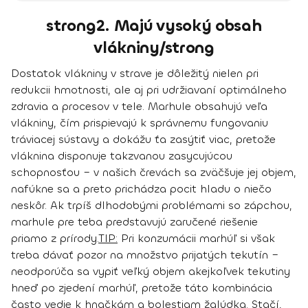
strong2. Majú vysoký obsah
vlákniny/strong
Dostatok vlákniny v strave je dôležitý nielen pri
redukcii hmotnosti, ale aj pri udržiavaní optimálneho
zdravia a procesov v tele.
Marhule obsahujú veľa
vlákniny, čím prispievajú k správnemu fungovaniu
tráviacej sústavy a dokážu ťa zasýtiť viac, pretože
vláknina disponuje takzvanou zasycujúcou
schopnosťou – v našich črevách sa zväčšuje jej objem,
nafúkne sa a preto prichádza pocit hladu o niečo
neskôr.
Ak trpíš dlhodobými problémami so zápchou,
marhule pre teba predstavujú zaručené riešenie
priamo z prírody.
TIP:
Pri konzumácii marhúľ si však
treba dávať pozor na množstvo prijatých tekutín –
neodporúča sa vypiť veľký objem akejkoľvek tekutiny
hneď po zjedení marhúľ, pretože táto kombinácia
často vedie k hnačkám a bolestiam žalúdka. Stačí,