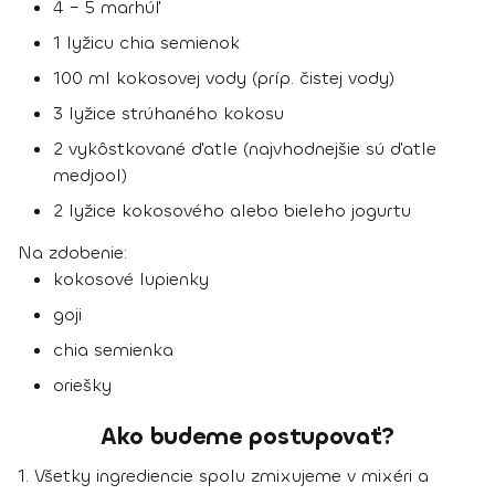
4 – 5 marhúľ
1 lyžicu chia semienok
100 ml kokosovej vody (príp. čistej vody)
3 lyžice strúhaného kokosu
2 vykôstkované ďatle (najvhodnejšie sú ďatle
medjool)
2 lyžice kokosového alebo bieleho jogurtu
Na zdobenie:
kokosové lupienky
goji
chia semienka
oriešky
Ako budeme postupovať?
1. Všetky ingrediencie spolu zmixujeme v mixéri a