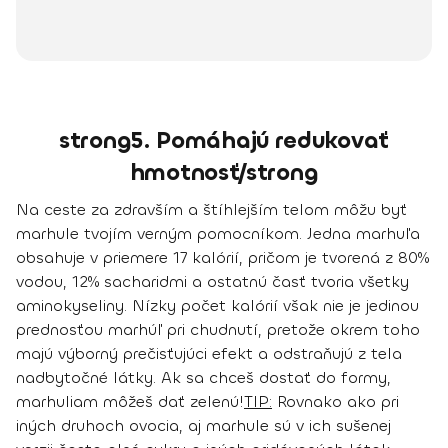
strong5. Pomáhajú redukovať
hmotnosť/strong
Na ceste za zdravším a štíhlejším telom môžu byť
marhule tvojím verným pomocníkom.
Jedna marhuľa
obsahuje v priemere 17 kalórií, pričom je tvorená z 80%
vodou, 12% sacharidmi a ostatnú časť tvoria všetky
aminokyseliny
. Nízky počet kalórií však nie je jedinou
prednosťou marhúľ pri chudnutí, pretože okrem toho
majú
výborný prečisťujúci efekt a odstraňujú z tela
nadbytočné látky.
Ak sa chceš dostať do formy,
marhuliam môžeš dať zelenú!
TIP:
Rovnako ako pri
iných druhoch ovocia, aj marhule sú v ich sušenej