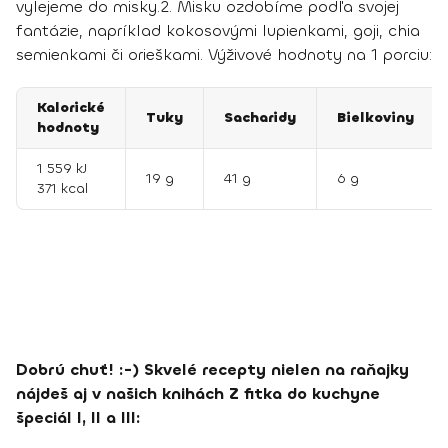
vylejeme do misky.
2. Misku ozdobíme podľa svojej
fantázie, napríklad kokosovými lupienkami, goji, chia
semienkami či orieškami.
Výživové hodnoty na 1 porciu:
Kalorické
Tuky
Sacharidy
Bielkoviny
hodnoty
1 559 kJ
19 g
41 g
6 g
371 kcal
Dobrú chuť! :-) Skvelé recepty nielen na raňajky
nájdeš aj v našich knihách Z fitka do kuchyne
špeciál I, II a III: