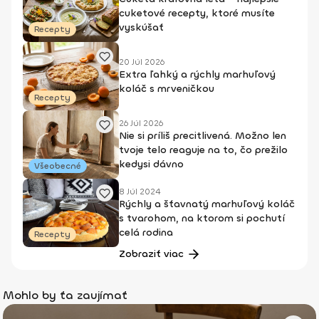
cuketové recepty, ktoré musíte
vyskúšať
Recepty
20 Júl 2026
Extra ľahký a rýchly marhuľový
koláč s mrveničkou
Recepty
26 Júl 2026
Nie si príliš precitlivená. Možno len
tvoje telo reaguje na to, čo prežilo
kedysi dávno
Všeobecné
8 Júl 2024
Rýchly a šťavnatý marhuľový koláč
s tvarohom, na ktorom si pochutí
celá rodina
Recepty
Zobraziť viac
Mohlo by ťa zaujímať