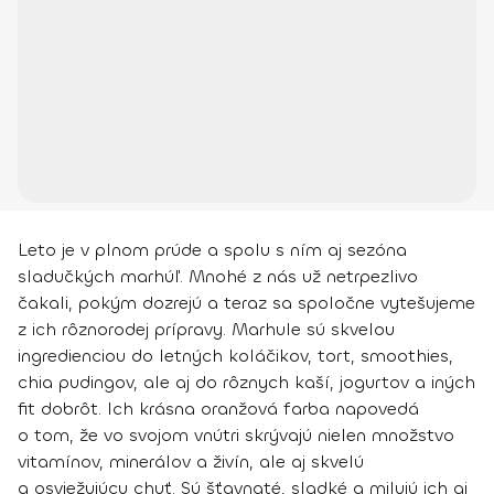
Leto je v plnom prúde a spolu s ním aj sezóna
sladučkých marhúľ. Mnohé z nás už netrpezlivo
čakali, pokým dozrejú a teraz sa spoločne vytešujeme
z ich rôznorodej prípravy. Marhule sú skvelou
ingredienciou do letných koláčikov, tort, smoothies,
chia pudingov, ale aj do rôznych kaší, jogurtov a iných
fit dobrôt. Ich krásna oranžová farba napovedá
o tom, že vo svojom vnútri skrývajú nielen množstvo
vitamínov, minerálov a živín, ale aj skvelú
a osviežujúcu chuť. Sú šťavnaté, sladké a milujú ich aj