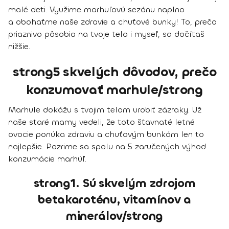
malé deti. Využime marhuľovú sezónu naplno
a obohaťme naše zdravie a chuťové bunky! To, prečo
priaznivo pôsobia na tvoje telo i myseľ, sa dočítaš
nižšie.
strong5 skvelých dôvodov, prečo
konzumovať marhule/strong
Marhule dokážu s tvojim telom urobiť zázraky. Už
naše staré mamy vedeli, že toto šťavnaté letné
ovocie ponúka zdraviu a chuťovým bunkám len to
najlepšie. Pozrime sa spolu na 5 zaručených výhod
konzumácie marhúľ.
strong1. Sú skvelým zdrojom
betakaroténu, vitamínov a
minerálov/strong