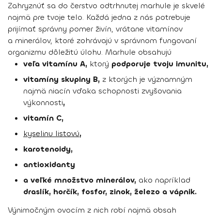
Zahryznúť sa do čerstvo odtrhnutej marhule je skvelé
najmä pre tvoje telo. Každá jedna z nás potrebuje
prijímať správny pomer živín, vrátane vitamínov
a minerálov, ktoré zohrávajú v správnom fungovaní
organizmu dôležitú úlohu. Marhule
obsahujú
veľa vitamínu A,
ktorý
podporuje tvoju imunitu,
vitamíny skupiny B,
z ktorých je významným
najmä niacín vďaka schopnosti zvyšovania
výkonnosti
,
vitamín C,
kyselinu listovú
,
karotenoidy,
antioxidanty
a veľké množstvo minerálov,
ako napríklad
draslík, horčík, fosfor, zinok, železo a vápnik.
Výnimočným ovocím z nich robí najmä
obsah