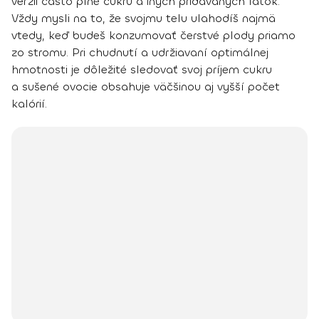
verzii často plné cukru a iných pridávaných látok.
Vždy mysli na to, že svojmu telu ulahodíš najmä
vtedy, keď budeš konzumovať čerstvé plody priamo
zo stromu. Pri chudnutí a udržiavaní optimálnej
hmotnosti je dôležité sledovať svoj príjem cukru
a sušené ovocie obsahuje väčšinou aj vyšší počet
kalórií.