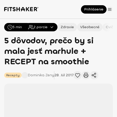
Prihlásenie
5 min
Všetky
2
Recepty
porcie
Zdravie
Všeobecné
Cvičen
5 dôvodov, prečo by si
mala jesť marhule +
RECEPT na smoothie
Dominika
Zeny
28. Júl 2017
Recepty