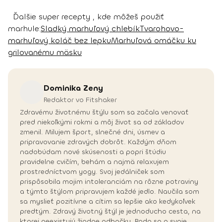
Ďalšie super recepty , kde môžeš použiť
marhule:
Sladký marhuľový chlebík
Tvarohovo-
marhuľový koláč bez lepku
Marhuľová omáčku ku
grilovanému mäsku
Dominika
Zeny
Redaktor vo Fitshaker
Zdravému životnému štýlu som sa začala venovať
pred niekoľkými rokmi a môj život sa od základov
zmenil. Milujem šport, slnečné dni, úsmev a
pripravovanie zdravých dobrôt. Každým dňom
nadobúdam nové skúsenosti a popri štúdiu
pravidelne cvičím, behám a najmä relaxujem
prostredníctvom yogy. Svoj jedálniček som
prispôsobila mojim intoleranciám na rôzne potraviny
a týmto štýlom pripravujem každé jedlo. Naučila som
sa myslieť pozitívne a cítim sa lepšie ako kedykoľvek
predtým. Zdravý životný štýl je jednoducho cesta, na
ktorej neexistujú žiadne odbočky. Rada sa o svoje