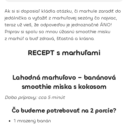
Ak si si doposiaľ kládla otázku, či marhule zaradiť do
jedálnička a vyťažiť z marhuľovej sezóny čo najviac,
teraz už vieš, že odpoveďou je jednoznačné ÁNO!
Priprav si spolu so mnou úžasnú smoothie misku
z marhúľ a buď zdravá, šťastná a krásna.
RECEPT s marhuľami
Lahodná marhuľovo – banánová
smoothie miska s kokosom
Doba prípravy
: cca 5 minút
Čo budeme potrebovať na 2 porcie?
1 mrazený banán