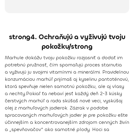
strong4. Ochraňujú a vyživujú tvoju
pokožku/strong
Marhule dokážu tvoju
pokožku rozjasniť
a dodať im
potrebnú pružnosť, čím
spomaľujú proces starnutia
a vyživujú ju svojimi vitamínmi a minerálmi. Pravidelnou
konzumáciou marhúľ prijímaš aj kyselinu pantoténovú,
ktorá
spevňuje
nielen samotnú pokožku, ale aj
vlasy
a nechty
.
Pokiaľ ťa nebaví jesť každý deň 2-3 kúsky
čerstvých marhúľ a rada skúšaš nové veci, vyskúšaj
olej z marhuľových jadierok
. Zázrak v podobe
spracovaných marhuľových jadier je pre pokožku ešte
účinnejším a koncentrovanejším zdrojom cenných živín
a „spevňovačov“ ako samotné plody. Hoci sa