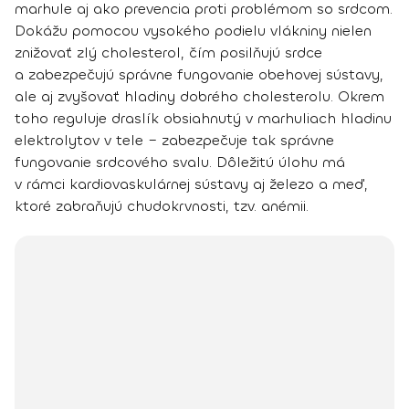
marhule aj ako prevencia proti problémom so srdcom.
Dokážu pomocou vysokého podielu vlákniny nielen
znižovať zlý cholesterol, čím posilňujú srdce
a zabezpečujú správne fungovanie obehovej sústavy,
ale aj zvyšovať hladiny dobrého cholesterolu.
Okrem
toho reguluje draslík obsiahnutý v marhuliach hladinu
elektrolytov v tele –
zabezpečuje tak správne
fungovanie srdcového svalu
. Dôležitú úlohu má
v rámci kardiovaskulárnej sústavy aj
železo a meď,
ktoré zabraňujú chudokrvnosti, tzv. anémii.