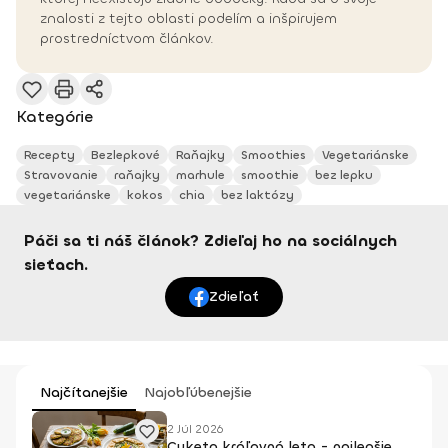
znalosti z tejto oblasti podelím a inšpirujem
prostredníctvom článkov.
Kategórie
Recepty
Bezlepkové
Raňajky
Smoothies
Vegetariánske
Stravovanie
raňajky
marhule
smoothie
bez lepku
vegetariánske
kokos
chia
bez laktózy
Páči sa ti náš článok? Zdieľaj ho na sociálnych
sieťach.
Zdieľať
Najčítanejšie
Najobľúbenejšie
2 Júl 2026
Cuketa kráľovná leta - najlepšie