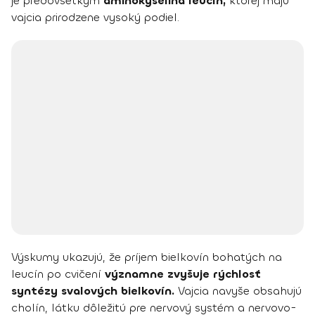
je predovšetkým
aminokyselina leucín,
ktorej majú
vajcia prirodzene vysoký podiel.
Výskumy ukazujú, že príjem bielkovín bohatých na
leucín po cvičení
významne zvyšuje rýchlosť
syntézy svalových bielkovín.
Vajcia navyše obsahujú
cholín, látku dôležitú pre nervový systém a nervovo-