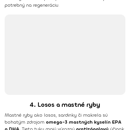
potrebný na regeneráciu.
4. Losos a mastné ryby
Mastné ryby ako losos, sardinky či makrela sú
bohatým zdrojom
omega-3 mastných kyselín EPA
a DHA.
Tieto tuky majú výrazný
protizápalový
účinok