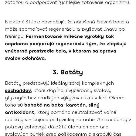
záťažou a podporovať rýchlejšie zotavenie organizmu.
Niektoré štúdie naznačujú, že narušená črevná bariéra
môže spomaľovať regeneráciu a zvyšovať únavu po
tréningu.
Fermentované mliečne výrobky tak
nepriamo podporujú regeneráciu tým, že zlepšujú
vnútorné prostredie tela, v ktorom sa oprava
svalov odohráva.
3. Batáty
Batáty predstavujú ideálny zdroj komplexných
sacharidov
,
ktoré dopĺňajú vyčerpaný svalový
glykogén bez prudkých výkyvov cukru v krvi. Okrem
toho sú
bohaté na beta-karotén, silný
antioxidant,
ktorý pomáha neutralizovať voľné
radikály vznikajúce pri fyzickej námahe. Antioxidanty z
potravy zohrávajú dôležitú úlohu pri ochrane
svalových buniek pred poškodením a skracujú čas