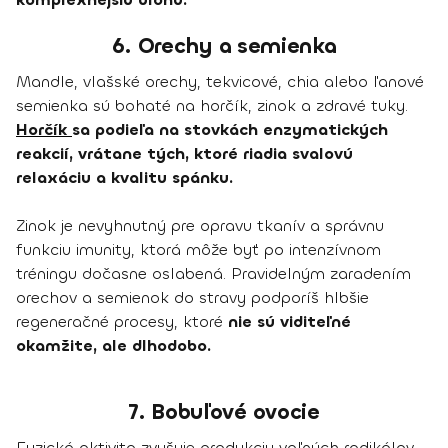
6. Orechy a semienka
Mandle, vlašské orechy, tekvicové, chia alebo ľanové
semienka sú bohaté na horčík, zinok a zdravé tuky.
Horčík
sa podieľa na stovkách enzymatických
reakcií, vrátane tých, ktoré riadia svalovú
relaxáciu a kvalitu spánku.
Zinok je nevyhnutný pre opravu tkanív a správnu
funkciu imunity, ktorá môže byť po intenzívnom
tréningu dočasne oslabená. Pravidelným zaradením
orechov a semienok do stravy podporíš hlbšie
regeneračné procesy, ktoré
nie sú viditeľné
okamžite, ale dlhodobo.
7. Bobuľové ovocie
Fyzická aktivita zvyšuje produkciu voľných radikálov,