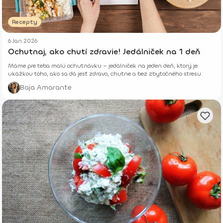
Recepty
6 Jan 2026
Ochutnaj, ako chutí zdravie! Jedálniček na 1 deň
Máme pre teba malú ochutnávku – jedálniček na jeden deň, ktorý je
ukážkou toho, ako sa dá jesť zdravo, chutne a bez zbytočného stresu.
Baja Amarante