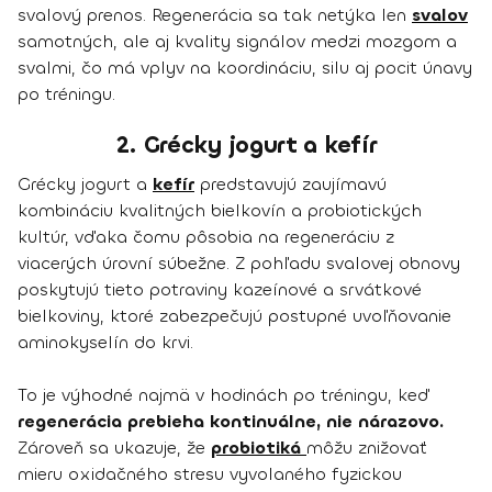
svalový prenos. Regenerácia sa tak netýka len
svalov
samotných, ale aj kvality signálov medzi mozgom a
svalmi, čo má vplyv na koordináciu, silu aj pocit únavy
po tréningu.
2. Grécky jogurt a kefír
Grécky jogurt a
kefír
predstavujú zaujímavú
kombináciu kvalitných bielkovín a probiotických
kultúr, vďaka čomu pôsobia na regeneráciu z
viacerých úrovní súbežne. Z pohľadu svalovej obnovy
poskytujú tieto potraviny kazeínové a srvátkové
bielkoviny, ktoré zabezpečujú postupné uvoľňovanie
aminokyselín do krvi.
To je výhodné najmä v hodinách po tréningu, keď
regenerácia prebieha kontinuálne, nie nárazovo.
Zároveň sa ukazuje, že
probiotiká
môžu znižovať
mieru oxidačného stresu vyvolaného fyzickou