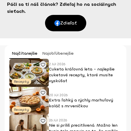
Páči sa ti náš článok? Zdieľaj ho na sociálnych
sieťach.
Zdieľať
Najčítanejšie
Najobľúbenejšie
2 Júl 2026
Cuketa kráľovná leta - najlepšie
cuketové recepty, ktoré musíte
vyskúšať
Recepty
20 Júl 2026
Extra ľahký a rýchly marhuľový
koláč s mrveničkou
Recepty
26 Júl 2026
Nie si príliš precitlivená. Možno len