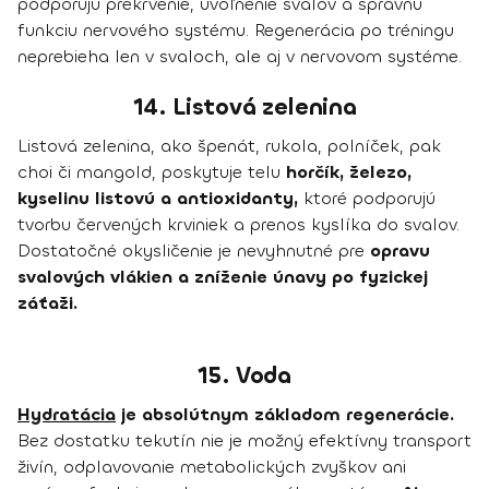
podporujú prekrvenie, uvoľnenie svalov a správnu
funkciu nervového systému. Regenerácia po tréningu
neprebieha len v svaloch, ale aj v nervovom systéme.
14. Listová zelenina
Listová zelenina, ako špenát, rukola, polníček, pak
choi či mangold, poskytuje telu
horčík, železo,
kyselinu listovú a antioxidanty,
ktoré podporujú
tvorbu červených krviniek a prenos kyslíka do svalov.
Dostatočné okysličenie je nevyhnutné pre
opravu
svalových vlákien a zníženie únavy po fyzickej
záťaži.
15. Voda
Hydratácia
je absolútnym základom regenerácie.
Bez dostatku tekutín nie je možný efektívny transport
živín, odplavovanie metabolických zvyškov ani