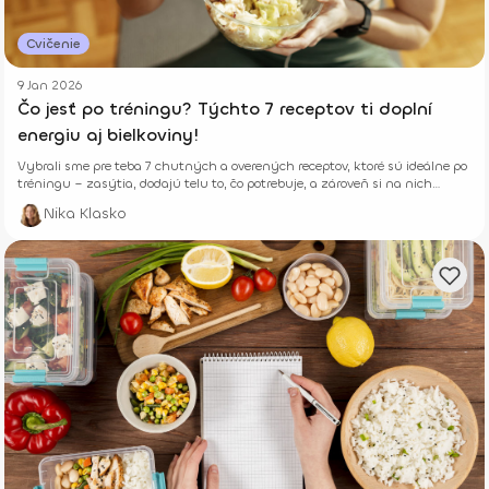
Cvičenie
9 Jan 2026
Čo jesť po tréningu? Týchto 7 receptov ti doplní
energiu aj bielkoviny!
Vybrali sme pre teba 7 chutných a overených receptov, ktoré sú ideálne po
tréningu – zasýtia, dodajú telu to, čo potrebuje, a zároveň si na nich
naozaj pochutíš.
Nika Klasko