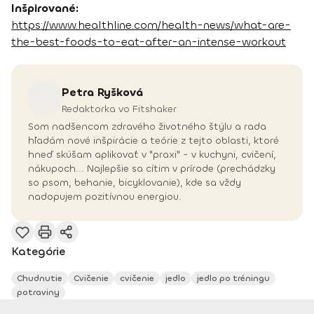
Inšpirované:
https://www.healthline.com/health-news/what-are-
the-best-foods-to-eat-after-an-intense-workout
Petra
Ryšková
Redaktorka vo Fitshaker
Som nadšencom zdravého životného štýlu a rada
hľadám nové inšpirácie a teórie z tejto oblasti, ktoré
hneď skúšam aplikovať v "praxi" - v kuchyni, cvičení,
nákupoch... Najlepšie sa cítim v prírode (prechádzky
so psom, behanie, bicyklovanie), kde sa vždy
nadopujem pozitívnou energiou.
Kategórie
Chudnutie
Cvičenie
cvičenie
jedlo
jedlo po tréningu
potraviny