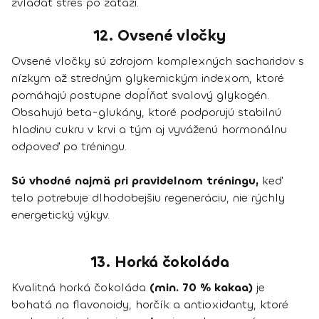
zvládať stres po záťaži.
12. Ovsené vločky
Ovsené vločky sú zdrojom komplexných sacharidov s
nízkym až stredným glykemickým indexom, ktoré
pomáhajú postupne dopĺňať svalový glykogén.
Obsahujú beta-glukány, ktoré podporujú stabilnú
hladinu cukru v krvi a tým aj vyváženú hormonálnu
odpoveď po tréningu.
Sú vhodné najmä pri pravidelnom tréningu,
keď
telo potrebuje dlhodobejšiu regeneráciu, nie rýchly
energetický výkyv.
13. Horká čokoláda
Kvalitná horká čokoláda
(min. 70 % kakaa)
je
bohatá na flavonoidy, horčík a antioxidanty, ktoré