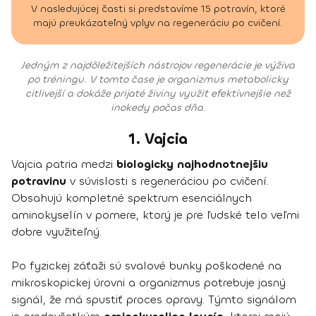
V nasledujúcej časti si predstavíme 15 potravín, ktoré
majú preukázateľný vplyv na regeneráciu po cvičení.
Jedným z najdôležitejších nástrojov regenerácie je výživa
po tréningu. V tomto čase je organizmus metabolicky
citlivejší a dokáže prijaté živiny využiť efektívnejšie než
inokedy počas dňa.
1. Vajcia
Vajcia patria medzi
biologicky najhodnotnejšiu
potravinu
v súvislosti s regeneráciou po cvičení.
Obsahujú kompletné spektrum esenciálnych
aminokyselín v pomere, ktorý je pre ľudské telo veľmi
dobre využiteľný.
Po fyzickej záťaži sú svalové bunky poškodené na
mikroskopickej úrovni a organizmus potrebuje jasný
signál, že má spustiť proces opravy. Týmto signálom