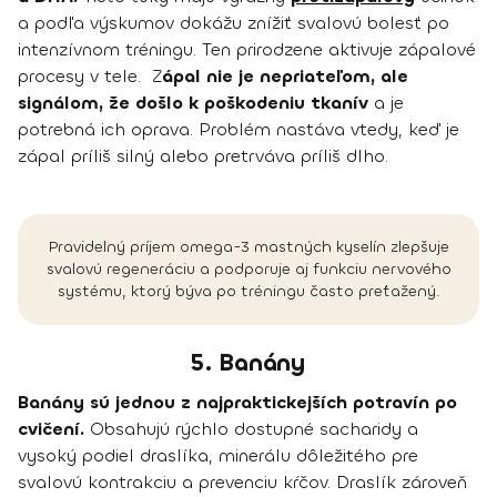
a podľa výskumov dokážu znížiť svalovú bolesť po
intenzívnom tréningu. Ten prirodzene aktivuje zápalové
procesy v tele. Z
ápal nie je nepriateľom, ale
signálom, že došlo k poškodeniu tkanív
a je
potrebná ich oprava. Problém nastáva vtedy, keď je
zápal príliš silný alebo pretrváva príliš dlho.
Pravidelný príjem omega-3 mastných kyselín zlepšuje
svalovú regeneráciu a podporuje aj funkciu nervového
systému, ktorý býva po tréningu často preťažený.
5. Banány
Banány sú jednou z najpraktickejších potravín po
cvičení.
Obsahujú rýchlo dostupné sacharidy a
vysoký podiel draslíka, minerálu dôležitého pre
svalovú kontrakciu a prevenciu kŕčov. Draslík zároveň