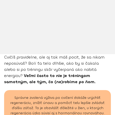
Cvičíš pravidelne, ale aj tak máš pocit, že sa nikam
neposúvaš? Bolí ťa telo dlhšie, ako by si čakala
alebo si po tréningu skôr vyčerpaná ako nabitá
energiou?
Veľmi často to nie je tréningom
samotným, ale tým, čo (ne)robíme po ňom.
Správne zvolená výživa po cvičení dokáže urýchliť
regeneráciu, znížiť únavu a pomôcť telu lepšie zvládať
ďalšiu záťaž. To je obzvlášť dôležité u žien, u ktorých
regenerácia úzko súvisí aj s hormonálnou rovnováhou.