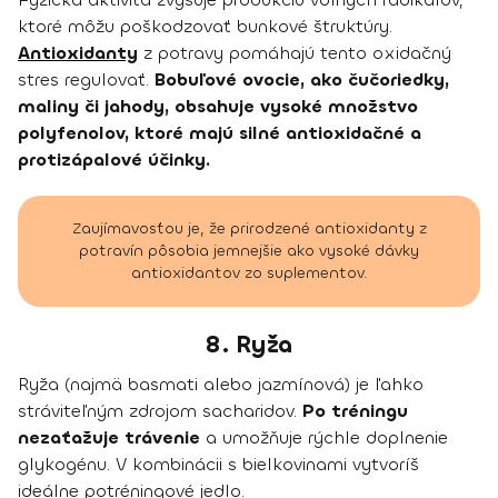
ktoré môžu poškodzovať bunkové štruktúry.
Antioxidanty
z potravy pomáhajú tento oxidačný
stres regulovať.
Bobuľové ovocie, ako čučoriedky,
maliny či jahody, obsahuje vysoké množstvo
polyfenolov, ktoré majú silné antioxidačné a
protizápalové účinky.
Zaujímavosťou je, že prirodzené antioxidanty z
potravín pôsobia jemnejšie ako vysoké dávky
antioxidantov zo suplementov.
8. Ryža
Ryža (najmä basmati alebo jazmínová) je ľahko
stráviteľným zdrojom sacharidov.
Po tréningu
nezaťažuje trávenie
a umožňuje rýchle doplnenie
glykogénu. V kombinácii s bielkovinami vytvoríš
ideálne potréningové jedlo.