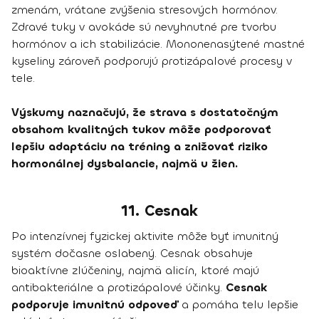
zmenám, vrátane zvýšenia stresových hormónov.
Zdravé tuky v avokáde sú nevyhnutné pre tvorbu
hormónov a ich stabilizácie. Mononenasýtené mastné
kyseliny zároveň podporujú protizápalové procesy v
tele.
Výskumy naznačujú, že strava s dostatočným
obsahom kvalitných tukov môže podporovať
lepšiu adaptáciu na tréning a znižovať riziko
hormonálnej dysbalancie, najmä u žien.
11. Cesnak
Po intenzívnej fyzickej aktivite môže byť imunitný
systém dočasne oslabený. Cesnak obsahuje
bioaktívne zlúčeniny, najmä alicín, ktoré majú
antibakteriálne a protizápalové účinky.
Cesnak
podporuje imunitnú odpoveď
a pomáha telu lepšie