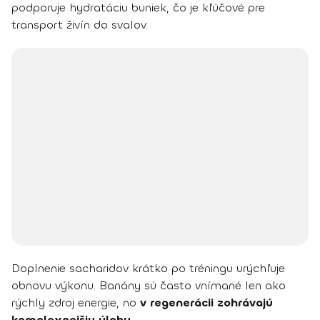
podporuje hydratáciu buniek, čo je kľúčové pre
transport živín do svalov.
Doplnenie sacharidov krátko po tréningu urýchľuje
obnovu výkonu. Banány sú často vnímané len ako
rýchly zdroj energie, no
v regenerácii zohrávajú
komplexnejšiu úlohu.