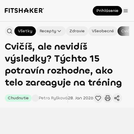
Prihlásenie
Všetky
Recepty
Zdravie
Všeobecné
Cvičen
Cvičíš, ale nevidíš
výsledky? Týchto 15
potravín rozhodne, ako
telo zareaguje na tréning
Chudnutie
Petra
Ryšková
28. Jan 2026