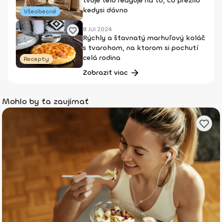
tvoje telo reaguje na to, čo prežilo
kedysi dávno
Všeobecné
8 Júl 2024
Rýchly a šťavnatý marhuľový koláč
s tvarohom, na ktorom si pochutí
celá rodina
Recepty
Zobraziť viac
Mohlo by ťa zaujímať