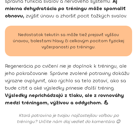
správna funkcia svalov a nervového systému.
Aj
mierna dehydratácia po tréningu môže spomaliť
obnovu,
zvýšiť únavu a zhoršiť pocit ťažkých svalov.
Nedostatok tekutín sa môže tiež prejaviť vyššou
únavou, bolesťami hlavy či celkovým pocitom fyzickej
vyčerpanosti po tréningu.
Regenerácia po cvičení nie je doplnok k tréningu, ale
jeho pokračovanie. Správne zvolené potraviny dokážu
výrazne ovplyvniť, ako rýchlo sa telo zotaví, ako sa
bude cítiť a aké výsledky prinesie ďalší tréning.
Výsledky neprichádzajú z tlaku, ale z rovnováhy
medzi tréningom, výživou a oddychom. 💪
Ktorá potravina je tvojou najčastejšou voľbou po
tréningu? Určite nám daj vedieť do komentára 😉