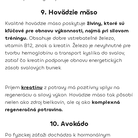
9. Hovädzie mäso
Kvalitné hovädzie mäso poskytuje
živiny, ktoré sú
kľúčové pre obnovu výkonnosti, najmä pri silovom
tréningu.
Obsahuje dobre vstrebateľné železo,
vitamín B12, zinok a kreatín. Železo je nevyhnutné pre
tvorbu hemoglobínu a transport kyslíka do svalov,
zatiaľ čo kreatín podporuje obnovu energetických
zásob svalových buniek.
Príjem
kreatínu
z potravy má pozitívny vplyv na
regeneráciu a silový výkon. Hovädzie mäso tak pôsobí
nielen ako zdroj bielkovín, ale aj ako
komplexná
regeneračná potravina.
10. Avokádo
Po fyzickej záťaži dochádza k hormonálnym