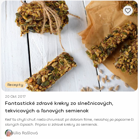
Recepty
20 Okt 2017
Fantastické zdravé krekry zo slnečnicových,
tekvicových a ľanových semienok
Keď ťa chytí chuť niečo chrumkať pri dobrom filme, nesiahaj po popcorne či
slaných čipsoch. Priprav si zdravé krekry zo semienok.
Júlia Rašlová