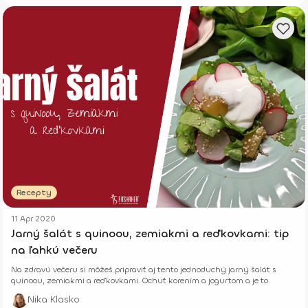
Recepty
11 Apr 2020
Jarný šalát s quinoou, zemiakmi a reďkovkami: tip
na ľahkú večeru
Na zdravú večeru si môžeš pripraviť aj tento jednoduchý jarný šalát s
quinoou, zemiakmi a reďkovkami. Ochuť korením a jogurtom a je to.
Nika Klasko