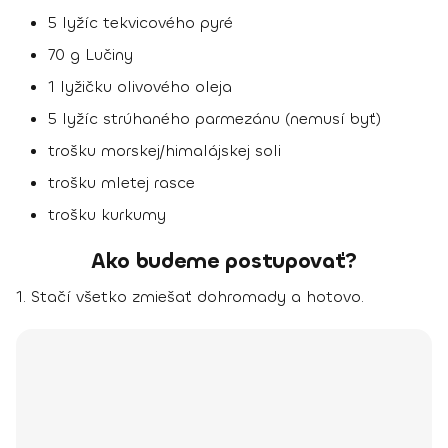
5 lyžíc tekvicového pyré
70 g Lučiny
1 lyžičku olivového oleja
5 lyžíc strúhaného parmezánu (nemusí byť)
trošku morskej/himalájskej soli
trošku mletej rasce
trošku kurkumy
Ako budeme postupovať?
1. Stačí všetko zmiešať dohromady a hotovo.