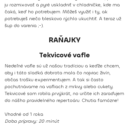
ju rozmixovať a pyré uskladniť v chladničke, kde ma
čaká, keď ho potrebujem. Môžeš využiť i ty, ak
potrebuješ niečo bleskovo rýchlo ukuchtiť. A teraz už
šup do varenia ;-).
RAŇAJKY
Tekvicové vafle
Nedeľné vafle sú už našou tradíciou a keďže chcem,
aby i táto sladká dobrota mala čo najviac živín,
občas trošku experimentujem. A tak si často
pochutnávame na vafliach z mrkvy alebo cukety.
Tekvicové som robila prvýkrát, no určite ich zaraďujem
do nášho pravidelného repertoáru. Chutia famózne!
Vhodné od 1 roka
Doba prípravy:
20 minút