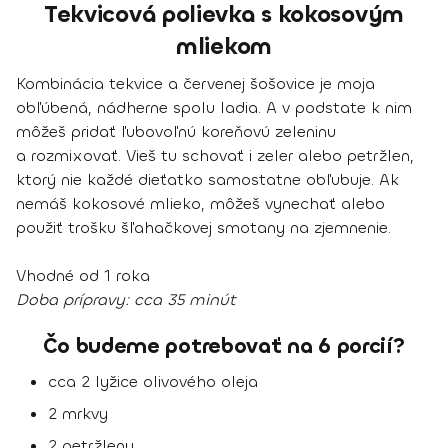
Tekvicová polievka s kokosovým
mliekom
Kombinácia tekvice a červenej šošovice je moja
obľúbená, nádherne spolu ladia. A v podstate k nim
môžeš pridať ľubovoľnú koreňovú zeleninu
a rozmixovať. Vieš tu schovať i zeler alebo petržlen,
ktorý nie každé dieťatko samostatne obľubuje. Ak
nemáš kokosové mlieko, môžeš vynechať alebo
použiť trošku šľahačkovej smotany na zjemnenie.
Vhodné od 1 roka
Doba prípravy:
cca 35 minút
Čo budeme potrebovať na 6 porcií?
cca 2 lyžice olivového oleja
2 mrkvy
2 petržleny