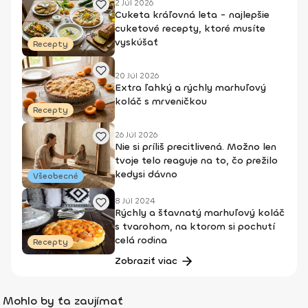
2 Júl 2026
Cuketa kráľovná leta - najlepšie
cuketové recepty, ktoré musíte
vyskúšať
Recepty
20 Júl 2026
Extra ľahký a rýchly marhuľový
koláč s mrveničkou
Recepty
26 Júl 2026
Nie si príliš precitlivená. Možno len
tvoje telo reaguje na to, čo prežilo
kedysi dávno
Všeobecné
8 Júl 2024
Rýchly a šťavnatý marhuľový koláč
s tvarohom, na ktorom si pochutí
celá rodina
Recepty
Zobraziť viac
Mohlo by ťa zaujímať