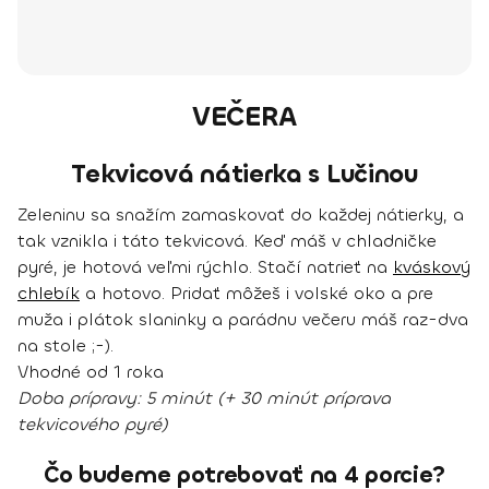
VEČERA
Tekvicová nátierka s Lučinou
Zeleninu sa snažím zamaskovať do každej nátierky, a
tak vznikla i táto tekvicová. Keď máš v chladničke
pyré, je hotová veľmi rýchlo. Stačí natrieť na
kváskový
chlebík
a hotovo. Pridať môžeš i volské oko a pre
muža i plátok slaninky a parádnu večeru máš raz-dva
na stole ;-).
Vhodné od 1 roka
Doba prípravy:
5 minút (+ 30 minút príprava
tekvicového pyré)
Čo budeme potrebovať na 4 porcie?