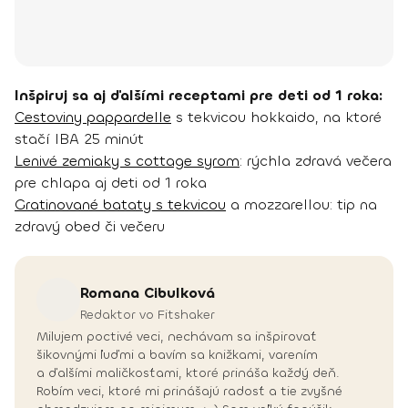
Inšpiruj sa aj ďalšími receptami pre deti od 1 roka:
Cestoviny pappardelle
s tekvicou hokkaido, na ktoré
stačí IBA 25 minút
Lenivé zemiaky s cottage syrom
: rýchla zdravá večera
pre chlapa aj deti od 1 roka
Gratinované bataty s tekvicou
a mozzarellou: tip na
zdravý obed či večeru
Romana
Cibulková
Redaktor vo Fitshaker
Milujem poctivé veci, nechávam sa inšpirovať
šikovnými ľuďmi a bavím sa knižkami, varením
a ďalšími maličkosťami, ktoré prináša každý deň.
Robím veci, ktoré mi prinášajú radosť a tie zvyšné