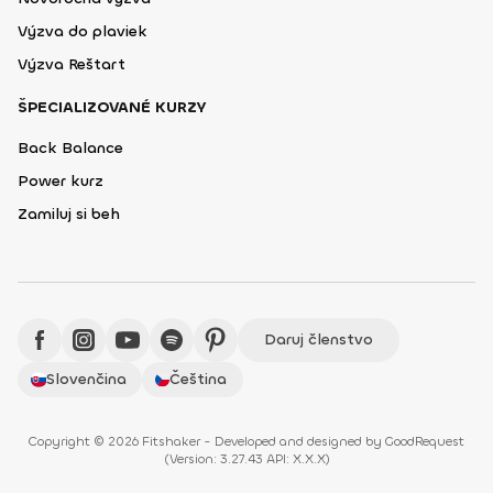
Výzva do plaviek
Výzva Reštart
ŠPECIALIZOVANÉ KURZY
Back Balance
Power kurz
Zamiluj si beh
Daruj členstvo
Slovenčina
Čeština
Copyright © 2026 Fitshaker - Developed and designed by
GoodRequest
(
Version: 3.27.43 API: X.X.X
)