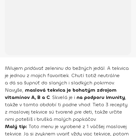
Milujem pridávať zeleninu do bežných jedál. A tekvica
je jednou z mojich favoritiek. Chutí totiž neutrálne
a dá sa šupnúť do slaných i sladkých pokrmov.
Navyše,
maslová tekvica je bohatým zdrojom
vitamínov A, B a C
. Skvelá je i
na podporu imunity
,
takže v tomto období ti padne vhod. Tieto 3 recepty
z maslovej tekvice sú tvorené pre deti, takže určite
nimi potešíš i brušká malých papkáčov.
Malý tip:
Toto menu je vyrobené z 1 väčšej maslovej
tekvice. Ja si zvyknem uvariť vždy viac tekvice, potom