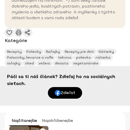
obmedzujem na minimum. :-) Som veľký fanúšik
dobrého jedla, kvalitných potravín, pozitívneho
myslenia a všetkého zdravého. A myšlienky z týchto
oblastí budem s vami rada zdieľať.
Kategórie
Recepty
Polievky
Raňajky
Recepty pre deti
Nátierky
Palacinky, lievance a vafle
tekvica
polievka
nátierka
raňajky
obed
večera
desiata
vegetariánske
Páči sa ti náš článok? Zdieľaj ho na sociálnych
sieťach.
Zdieľať
Najčítanejšie
Najobľúbenejšie