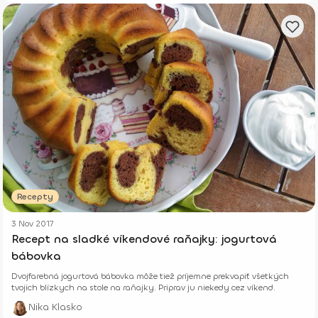
Recepty
3 Nov 2017
Recept na sladké víkendové raňajky: jogurtová
bábovka
Dvojfarebná jogurtová bábovka môže tiež príjemne prekvapiť všetkých
tvojich blízkych na stole na raňajky. Priprav ju niekedy cez víkend.
Nika Klasko