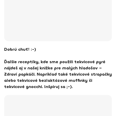
Dobrú chuť! :-)
Ďalšie receptíky, kde sme použili tekvicové pyré
nájdeš aj v našej knižke pre malých hladošov –
Zdraví papkáči. Napríklad také tekvicové strapačky
alebo tekvicové bezlaktózové muffinky či
tekvicové gnocchi. Inšpiruj sa ;-).