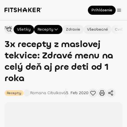
Prihlásenie
NaN
Všetky
Recepty
Zdravie
Všeobecné
Cvičen
3x recepty z maslovej
tekvice: Zdravé menu na
celý deň aj pre deti od 1
roka
Romana
Cibulková
5. Feb 2020
Recepty