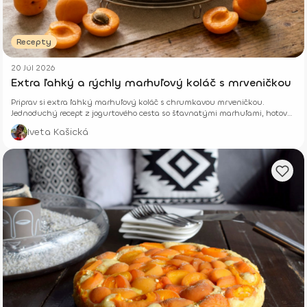
Recepty
20 Júl 2026
Extra ľahký a rýchly marhuľový koláč s mrveničkou
Priprav si extra ľahký marhuľový koláč s chrumkavou mrveničkou.
Jednoduchý recept z jogurtového cesta so šťavnatými marhuľami, hotový
z pár surovín.
Iveta Kašická