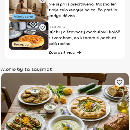
Nie si príliš precitlivená. Možno len
tvoje telo reaguje na to, čo prežilo
kedysi dávno
Všeobecné
8 Júl 2024
Rýchly a šťavnatý marhuľový koláč
s tvarohom, na ktorom si pochutí
celá rodina
Recepty
Zobraziť viac
Mohlo by ťa zaujímať