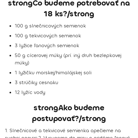
strongČo budeme potrebovať na
18 ks?/strong
100 g slnečnicových semienok
100 g tekvicových semienok
3 lyžice ľanových semienok
50 g cícerovej múky (prí. iný druh bezlepkovej
múky)
1 lyžičku morskej/himalájskej soli
3 strúčiky cesnaku
12 lyžíc vody
strongAko budeme
postupovať?/strong
1.
Slnečnicové a tekvicové semienka opečieme na
suchej panvici.
2.
Vysypeme do misy a pridáme ľanové