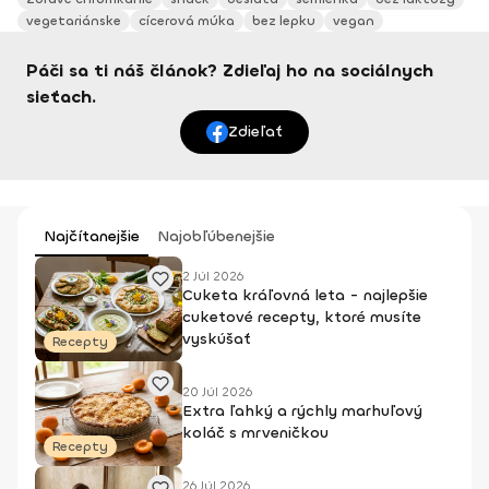
vegetariánske
cícerová múka
bez lepku
vegan
Páči sa ti náš článok? Zdieľaj ho na sociálnych
sieťach.
Zdieľať
Najčítanejšie
Najobľúbenejšie
2 Júl 2026
Cuketa kráľovná leta - najlepšie
cuketové recepty, ktoré musíte
vyskúšať
Recepty
20 Júl 2026
Extra ľahký a rýchly marhuľový
koláč s mrveničkou
Recepty
26 Júl 2026