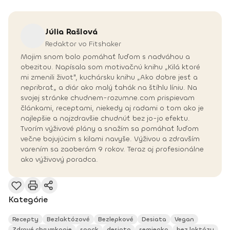
Júlia
Rašlová
Redaktor vo Fitshaker
Mojim snom bolo pomáhať ľuďom s nadváhou a
obezitou. Napísala som motivačnú knihu „Kilá ktoré
mi zmenili život", kuchársku knihu „Ako dobre jesť a
nepribrať„ a diár ako malý ťahák na štíhlu líniu. Na
svojej stránke chudnem-rozumne.com prispievam
článkami, receptami, niekedy aj radami o tom ako je
najlepšie a najzdravšie chudnúť bez jo-jo efektu.
Tvorím výživové plány a snažím sa pomáhať ľuďom
večne bojujúcim s kilami navyše. Výživou a zdravším
varením sa zaoberám 9 rokov. Teraz aj profesionálne
ako výživový poradca.
Kategórie
Recepty
Bezlaktózové
Bezlepkové
Desiata
Vegan
Zdravé chrumkanie
snack
desiata
semienka
bez laktózy