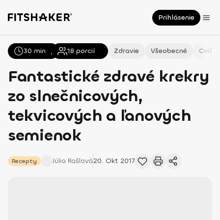
Prihlásenie
30 min
Všetky
Recepty
18
porcií
Zdravie
Všeobecné
Cvičen
Fantastické zdravé krekry
zo slnečnicových,
tekvicových a ľanových
semienok
Júlia
Rašlová
20. Okt 2017
Recepty