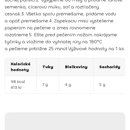
semienka, cícerovú múku, soľ a roztlačený
cesnak.
3.
Všetko spolu premiešame, pridáme vodu
a opäť premiešame.
4.
Zapekaciu misu vystelieme
papierom na pečenie a zmes rovnomerne
rozotrieme.
5.
Ešte pred pečením nožom nakrájame
tyčinky a vložíme do vyhriatej rúry na 180°C
a pečieme približne 25 minút.
Výživové hodnoty na 1 ks:
Kalorické
Tuky
Bielkoviny
Sacharidy
hodnoty
98 kcal
7 g
4 g
5 g
413 kJ