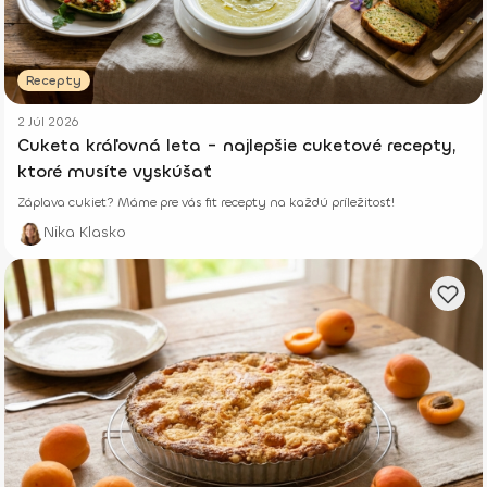
Recepty
2 Júl 2026
Cuketa kráľovná leta - najlepšie cuketové recepty,
ktoré musíte vyskúšať
Záplava cukiet? Máme pre vás fit recepty na každú príležitosť!
Nika Klasko