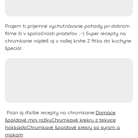
Prajem ti príjemné vychutnávanie pohody pri dobrom
filme či v spoločnosti priateľov. ;-)
Super recepty na
chrumkanie nájdeš aj v našej knihe Z fitka do kuchyne
špeciál:
Pozri aj ďalšie recepty na chrumkanie:
Domáce
špaldové mini rožky
Chrumkavé krekry z tekvice
hokkaido
Chrumkavé špaldové krekry so syrom a
makom