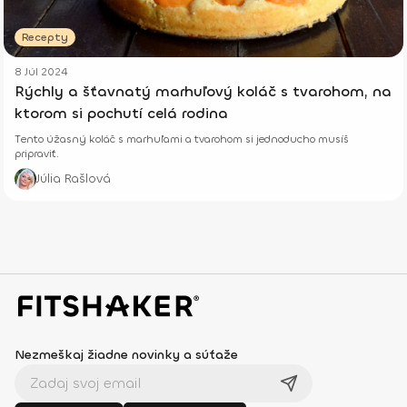
Recepty
8 Júl 2024
Rýchly a šťavnatý marhuľový koláč s tvarohom, na
ktorom si pochutí celá rodina
Tento úžasný koláč s marhuľami a tvarohom si jednoducho musíš
pripraviť.
Júlia Rašlová
Nezmeškaj žiadne novinky a súťaže