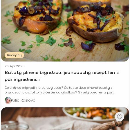
Recepty
23 Apr 2020
Bataty plnené bryndzou: jednoduchý recept len z
pár ingrediencií
Čo si dnes priprvaiť na zdravý obed? Čo takto tieto plnené bataty s
bryndzou, prosciuttom a červenou cibuľkou? Skvelý obed len z pár
ingrediencií.
Júlia Rašlová