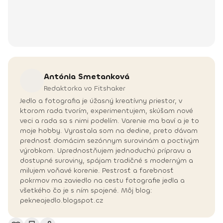
Antónia
Smetanková
Redaktorka vo Fitshaker
Jedlo a fotografia je úžasný kreatívny priestor, v
ktorom rada tvorím, experimentujem, skúšam nové
veci a rada sa s nimi podelím. Varenie ma baví a je to
moje hobby. Vyrastala som na dedine, preto dávam
prednosť domácim sezónnym surovinám a poctivým
výrobkom. Uprednostňujem jednoduchú prípravu a
dostupné suroviny, spájam tradičné s moderným a
milujem voňavé korenie. Pestrosť a farebnosť
pokrmov ma zaviedlo na cestu fotografie jedla a
všetkého čo je s ním spojené. Môj blog:
pekneajedlo.blogspot.cz