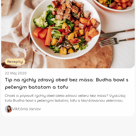
Recepty
22 Máj 2020
Tip na rýchly zdravý obed bez mäsa: Budha bowl s
pečeným batatom a tofu
Chceš si pripraviť rýchly obed alebo zdravú večeru bez mäsa? Vyskúšaj
túto Budha bowl s pečenými batatmi, tofu a blanšírovanou zeleninou.
Viktória Janov