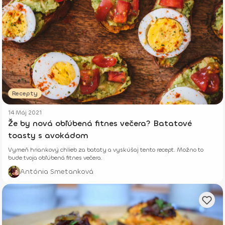
Recepty
14 Máj 2021
Že by nová obľúbená fitnes večera? Batatové
toasty s avokádom
Vymeň hriankový chlieb za bataty a vyskúšaj tento recept. Možno to
bude tvoja obľúbená fitnes večera.
Antónia Smetanková