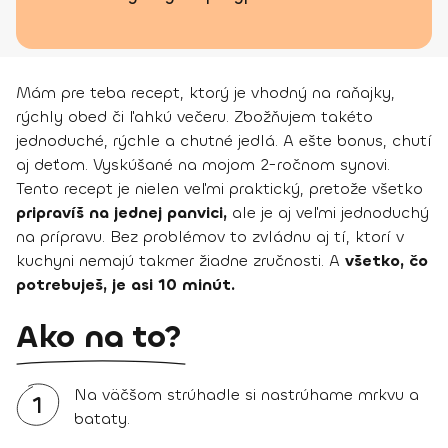
Mám pre teba recept, ktorý je vhodný na raňajky,
rýchly obed či ľahkú večeru. Zbožňujem takéto
jednoduché, rýchle a chutné jedlá. A ešte bonus, chutí
aj deťom. Vyskúšané na mojom 2-ročnom synovi.
Tento recept je nielen veľmi praktický, pretože všetko
pripravíš na jednej panvici,
ale je aj veľmi jednoduchý
na prípravu. Bez problémov to zvládnu aj tí, ktorí v
kuchyni nemajú takmer žiadne zručnosti. A
všetko, čo
potrebuješ, je asi 10 minút.
Ako na to?
Na väčšom strúhadle si nastrúhame mrkvu a
1
bataty.