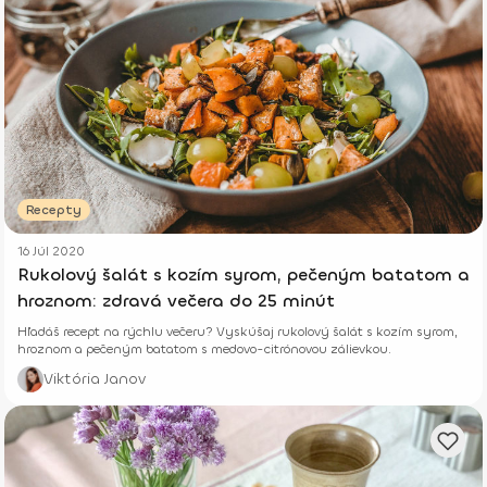
Recepty
16 Júl 2020
Rukolový šalát s kozím syrom, pečeným batatom a
hroznom: zdravá večera do 25 minút
Hľadáš recept na rýchlu večeru? Vyskúšaj rukolový šalát s kozím syrom,
hroznom a pečeným batatom s medovo-citrónovou zálievkou.
Viktória Janov