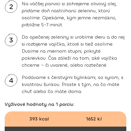
Na väčšej panvici si zohrejeme olivový olej,
2
pridáme doň nastrúhanú zeleninu, ktorú
osolíme. Opekáme, kým jemne nezmäknú,
približne 5-7 minút.
Do opečenej zeleniny si urobíme dieru a do nej
3
si rozbijeme vajíčka, ktoré si tiež osolíme.
Dusíme na miernom stupni, prikryté
pokrievkou. Čas záleží na tom, aké vajíčka
chceme – či uvarené, alebo roztečené.
Podávame s čerstvými bylinkami, so syrom, s
4
kvalitnou šunkou. Proste s tým, na čo máte
chuť alebo čo máte doma.
Výživové hodnoty na 1 porciu:
393 kcal
1652 kJ