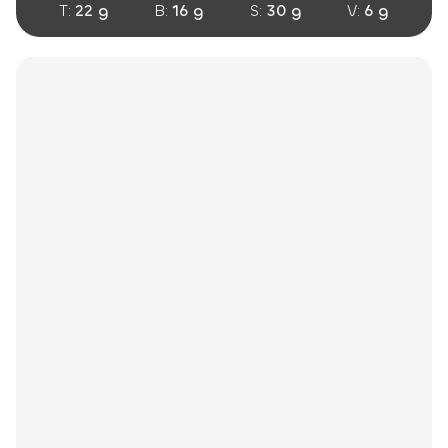
T:
22 g
B:
16 g
S:
30 g
V:
6 g