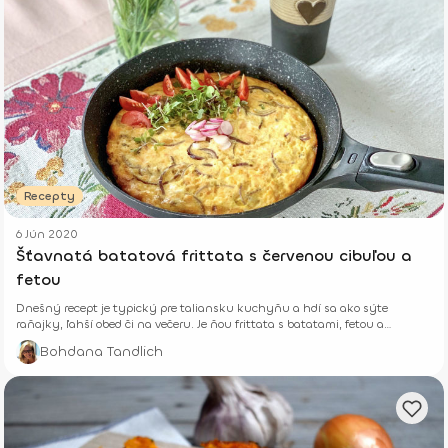
Recepty
6 Jún 2020
Šťavnatá batatová frittata s červenou cibuľou a
fetou
Dnešný recept je typický pre taliansku kuchyňu a hdí sa ako sýte
raňajky, ľahší obed či na večeru. Je ňou frittata s batatami, fetou a
červenou cibuľou.
Bohdana Tandlich