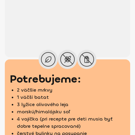
Potrebujeme:
2 väčšie mrkvy
1 väčší batat
3 lyžice olivového leja
morskú/himalájsku soľ
4 vajíčka (pri recepte pre deti musia byť
dobre tepelne spracované)
čerstvé bylinky na posypanie