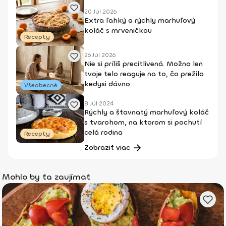
20 Júl 2026
Extra ľahký a rýchly marhuľový
koláč s mrveničkou
Recepty
26 Júl 2026
Nie si príliš precitlivená. Možno len
tvoje telo reaguje na to, čo prežilo
kedysi dávno
Všeobecné
8 Júl 2024
Rýchly a šťavnatý marhuľový koláč
s tvarohom, na ktorom si pochutí
celá rodina
Recepty
Zobraziť viac
Mohlo by ťa zaujímať