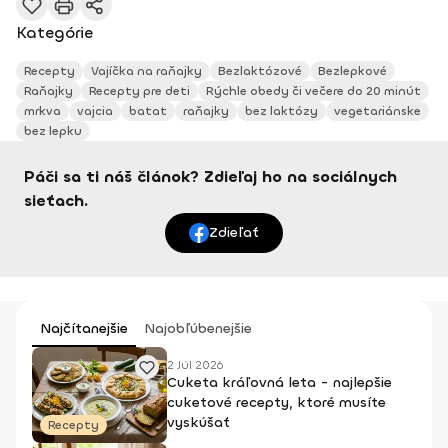
Kategórie
Recepty
Vajíčka na raňajky
Bezlaktózové
Bezlepkové
Raňajky
Recepty pre deti
Rýchle obedy či večere do 20 minút
mrkva
vajcia
batat
raňajky
bez laktózy
vegetariánske
bez lepku
Páči sa ti náš článok? Zdieľaj ho na sociálnych
sieťach.
Zdieľať
Najčítanejšie
Najobľúbenejšie
2 Júl 2026
Cuketa kráľovná leta - najlepšie
cuketové recepty, ktoré musíte
vyskúšať
Recepty