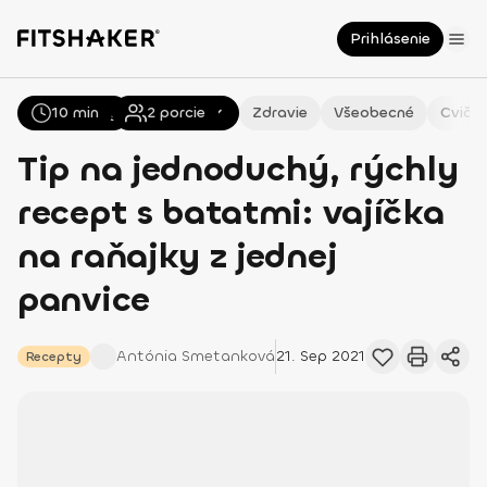
Prihlásenie
10 min
Všetky
Recepty
2
porcie
Zdravie
Všeobecné
Cvičen
Tip na jednoduchý, rýchly
recept s batatmi: vajíčka
na raňajky z jednej
panvice
Antónia
Smetanková
21. Sep 2021
Recepty