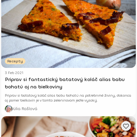
Recepty
3 Feb 2021
Priprav si fantastický batatový koláč alias babu
bohatú aj na bielkoviny
Priprav si batatový koláč alias babu bohatú na potrebnmé živiny, dokonca
aj pomer bielkovín je v tomto zeleninovom jedle vysoký.
Júlia Rašlová