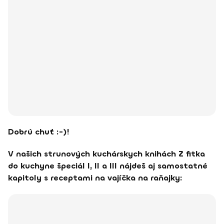
Dobrú chuť :-)!
V našich strunových kuchárskych knihách Z fitka
do kuchyne špeciál I, II a III nájdeš aj samostatné
kapitoly s receptami na vajíčka na raňajky: