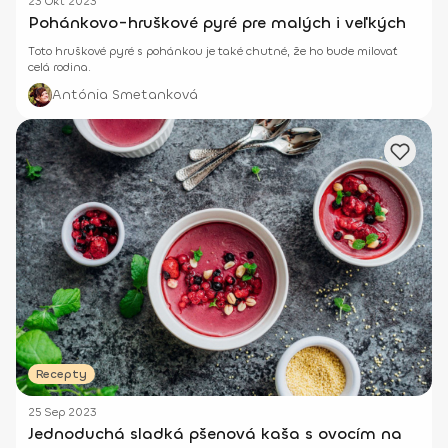
23 Okt 2023
Pohánkovo-hruškové pyré pre malých i veľkých
Toto hruškové pyré s pohánkou je také chutné, že ho bude milovať
celá rodina.
Antónia Smetanková
Recepty
25 Sep 2023
Jednoduchá sladká pšenová kaša s ovocím na