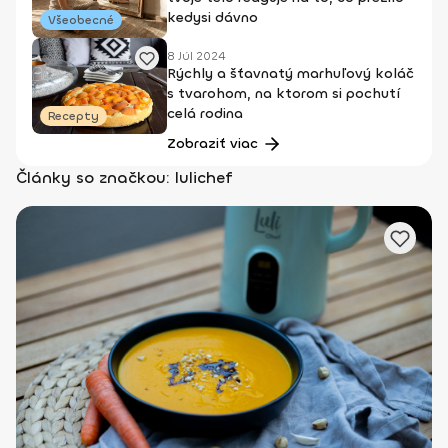
kedysi dávno
Všeobecné
8 Júl 2024
Rýchly a šťavnatý marhuľový koláč
s tvarohom, na ktorom si pochutí
celá rodina
Recepty
Zobraziť viac
Články so značkou: lulichef