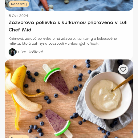
Recepty
8 Okt 2024
Zázvorová polievka s kurkumou pripravená v Luli
Chef Midi
Krémová, zdravá polievka plná zázvoru, kurkumy a kokosového
mlieka, ktorá zahreje a povzbudí v chladných dňoch.
Lujza Kašická