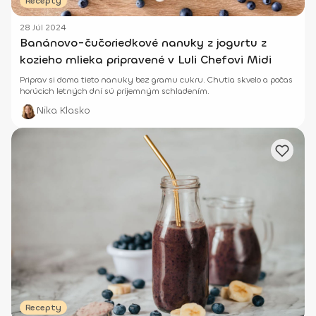
Recepty
28 Júl 2024
Banánovo-čučoriedkové nanuky z jogurtu z
kozieho mlieka pripravené v Luli Chefovi Midi
Priprav si doma tieto nanuky bez gramu cukru. Chutia skvelo a počas
horúcich letných dní sú príjemným schladením.
Nika Klasko
Recepty