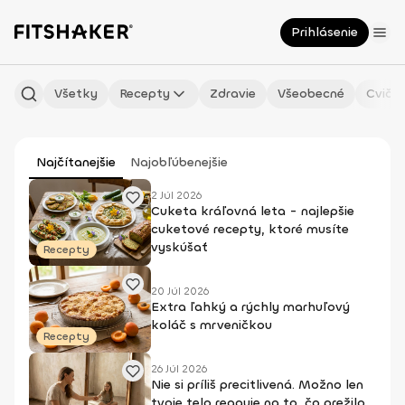
Prihlásenie
Všetky
Recepty
Zdravie
Všeobecné
Cvičen
Najčítanejšie
Najobľúbenejšie
2 Júl 2026
Cuketa kráľovná leta - najlepšie
cuketové recepty, ktoré musíte
vyskúšať
Recepty
20 Júl 2026
Extra ľahký a rýchly marhuľový
koláč s mrveničkou
Recepty
26 Júl 2026
Nie si príliš precitlivená. Možno len
tvoje telo reaguje na to, čo prežilo