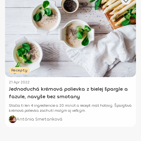
Recepty
21 Apr 2022
Jednoduchá krémová polievka z bielej špargle a
fazule, navyše bez smotany
Stačia ti len 4 ingrediencie a 20 minút a recept máš hotový. Špargľová
krémová polievka zachutí malým aj veľkým.
Antónia Smetanková