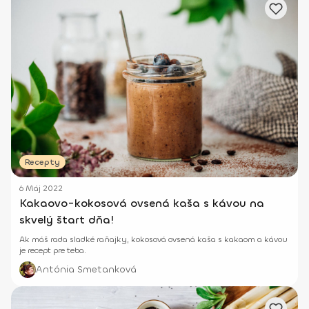
Recepty
6 Máj 2022
Kakaovo-kokosová ovsená kaša s kávou na
skvelý štart dňa!
Ak máš rada sladké raňajky, kokosová ovsená kaša s kakaom a kávou
je recept pre teba.
Antónia Smetanková