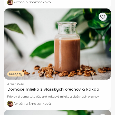
Antónia Smetanková
všetkým, čo máš rada. A perfektné raňajky sú na svete!
Recepty
2 Mar 2023
Domáce mlieko z vlašských orechov a kakaa
Priprav si doma toto úžasné kakaové mlieko z vlašských orechov.
Antónia Smetanková