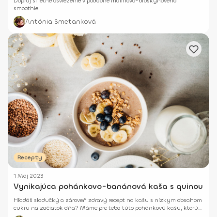
Dopraj si letné osvieženie v podobne malinovo-broskyňového
smoothie.
Antónia Smetanková
Recepty
1 Máj 2023
Vynikajúca pohánkovo-banánová kaša s quinou
Hľadáš sladučký a zároveň zdravý recept na kašu s nízkym obsahom
cukru na začiatok dňa? Máme pre teba túto pohánkovú kašu, ktorú
si môžeš pripraviť buď v Luli chef, alebo klasickom mixéri a dochutiť