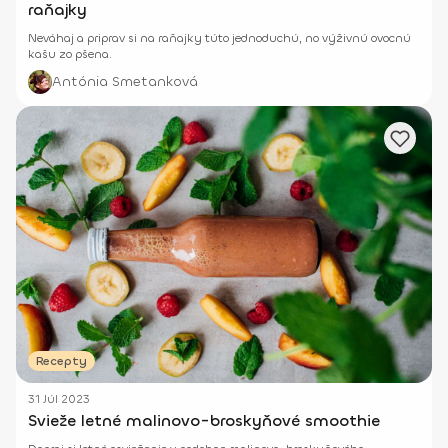
raňajky
Neváhaj a priprav si na raňajky túto jednoduchú, no výživnú ovocnú
kašu zo pšena.
Antónia Smetanková
Recepty
31 Júl 2023
Svieže letné malinovo-broskyňové smoothie