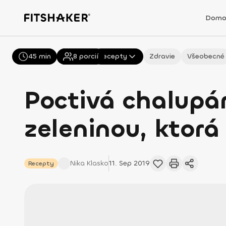
Domo
45 min
Všetky
8
porcií
Recepty
Zdravie
Všeobecné
Poctivá chalupá
zeleninou, ktorá
Nika
Klasko
11. Sep 2019
Recepty