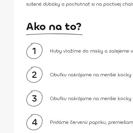
sušené dubáky a pochutnať si na poctivej chalup
Ako na to?
1
Huby vložíme do misky a zalejeme v
2
Cibuľku nakrájame na menšie kocky a
3
Cibuľku nakrájame na menšie kocky a
4
Pridáme červenú papriku, premiešame