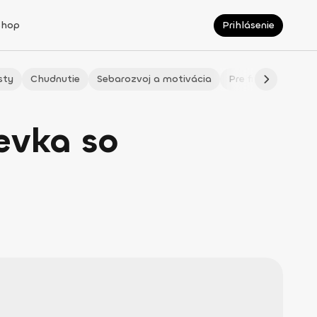
Shop
Prihlásenie
sty
Chudnutie
Sebarozvoj a motivácia
Pre fitmaminky
evka so