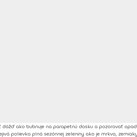
ť dážď ako bubnuje na parapetnú dosku a pozorovať opadávaj
ivá polievka plná sezónnej zeleniny ako je mrkva, zemiaky