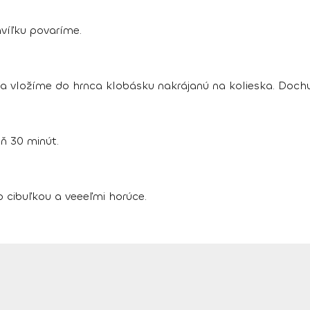
víľku povaríme.
 a vložíme do hrnca klobásku nakrájanú na kolieska. Doch
ň 30 minút.
cibuľkou a veeeľmi horúce.