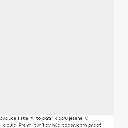
úce lístie. Aj to patrí k čaru jesene. V
, cibuľa. Pre milovníkov húb odporúčam pridať