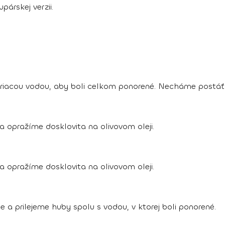
árskej verzii.
riacou vodou, aby boli celkom ponorené. Necháme postáť
 opražíme dosklovita na olivovom oleji.
 opražíme dosklovita na olivovom oleji.
 a prilejeme huby spolu s vodou, v ktorej boli ponorené.