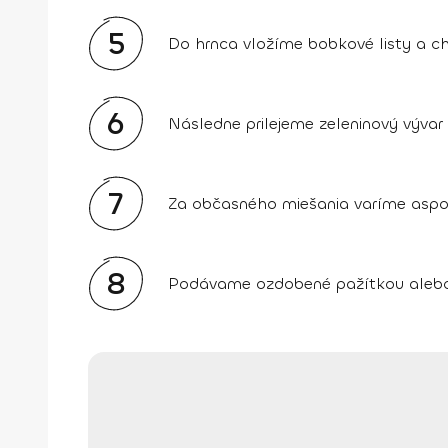
5
Do hrnca vložíme bobkové listy a ch
6
Následne prilejeme zeleninový vývar
7
Za občasného miešania varíme aspo
8
Podávame ozdobené pažítkou alebo 