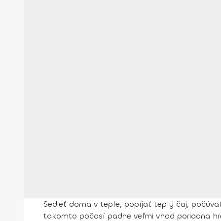
Sedieť doma v teple, popíjať teplý čaj, počúva
takomto počasí padne veľmi vhod poriadna hrej