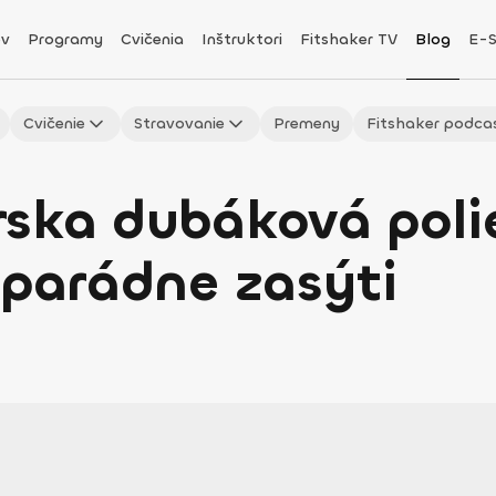
v
Programy
Cvičenia
Inštruktori
Fitshaker TV
Blog
E-
Cvičenie
Stravovanie
Premeny
Fitshaker podca
rska dubáková poli
 parádne zasýti