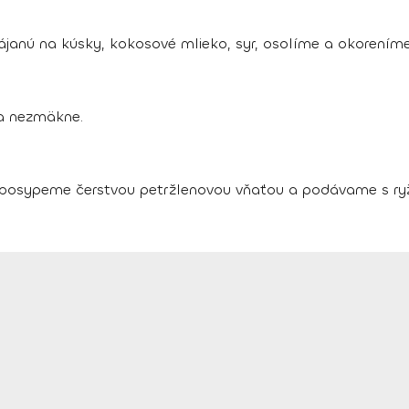
janú na kúsky, kokosové mlieko, syr, osolíme a okoreníme
ka nezmäkne.
posypeme čerstvou petržlenovou vňaťou a podávame s ry