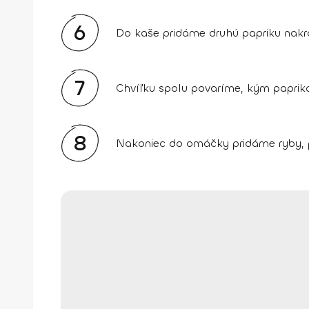
6
Do kaše pridáme druhú papriku nakrá
7
Chvíľku spolu povaríme, kým papri
8
Nakoniec do omáčky pridáme ryby, 