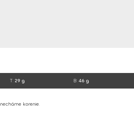
T:
29 g
B:
46 g
ynecháme korenie.