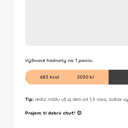
Výživové hodnoty na 1 porciu:
483 kcal
2030 kJ
Tip:
Jedlo môžu už aj deti od 1,5 roka, avšak v
Prajem ti dobrú chuť! 😊