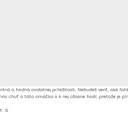
tná a hodná osobitnej príležitosti. Nebudeš veriť, aké ľah
nú chuť a táto omáčka s k nej úžasne hodí, pretože je pln
t. ☺️