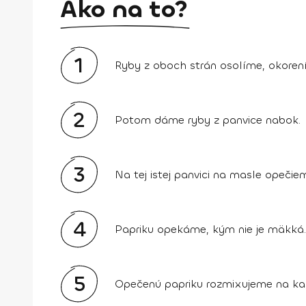
Ako na to?
1
Ryby z oboch strán osolíme, okore
2
Potom dáme ryby z panvice nabok.
3
Na tej istej panvici na masle opečie
4
Papriku opekáme, kým nie je mäkká.
5
Opečenú papriku rozmixujeme na ka