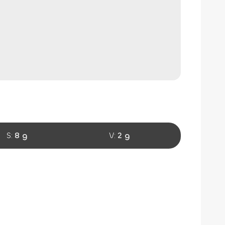
S:
8 g
V:
2 g