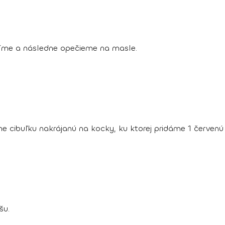
níme a následne opečieme na masle.
me cibuľku nakrájanú na kocky, ku ktorej pridáme 1 červenú
šu.