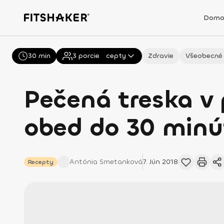
Domo
30 min
Všetky
3
porcie
Recepty
Zdravie
Všeobecné
Pečená treska v 
obed do 30 minú
Antónia
Smetanková
7. Jún 2018
Recepty