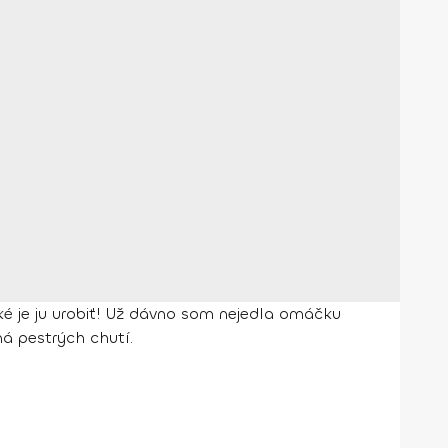
ké je ju urobiť! Už dávno som nejedla omáčku
á pestrých chutí.