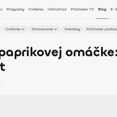
v
Programy
Cvičenia
Inštruktori
Fitshaker TV
Blog
E-
Cvičenie
Stravovanie
Premeny
Fitshaker podca
paprikovej omáčke:
t