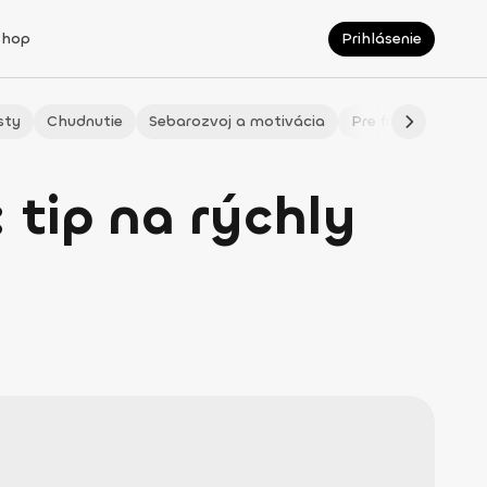
Shop
Prihlásenie
sty
Chudnutie
Sebarozvoj a motivácia
Pre fitmaminky
 tip na rýchly