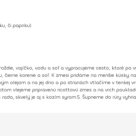
ku, či papriku)
ždie, vajíčko, vodu a soľ a vypracujeme cesto, ktoré po 
u, čierne korenie a soľ. K zmesi pridáme na menšie kúsky 
ým olejom a na jej dno a po stranách vtlačíme v tenkej vr
tom vlejeme pripravenú ricottovú zmes a na vrch poukla
 rada, skvelý je aj s kozím syrom.
5.
Šupneme do rúry vyhria