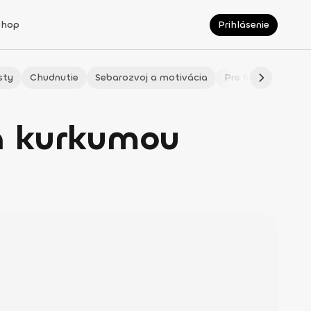
Shop
Prihlásenie
sty
Chudnutie
Sebarozvoj a motivácia
Pre fitmaminky
 a kurkumou