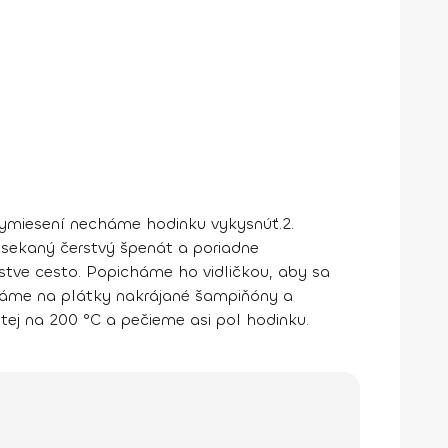
vymiesení necháme hodinku vykysnúť.
2.
nasekaný čerstvý špenát a poriadne
stve cesto. Popicháme ho vidličkou, aby sa
dáme na plátky nakrájané šampiňóny a
tej na 200 °C a pečieme asi pol hodinku.