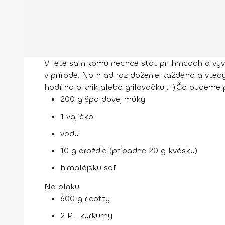
V lete sa nikomu nechce stáť pri hrncoch a vyv
v prírode. No hlad raz doženie každého a vtedy
hodí na piknik alebo grilovačku :-).
Čo budeme p
200 g špaldovej múky
1 vajíčko
vodu
10 g droždia (prípadne 20 g kvásku)
himalájsku soľ
Na plnku:
600 g ricotty
2 PL kurkumy