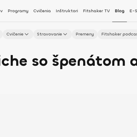
v
Programy
Cvičenia
Inštruktori
Fitshaker TV
Blog
E-
Cvičenie
Stravovanie
Premeny
Fitshaker podca
uiche so špenátom