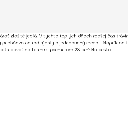
árať zložité jedlá. V týchto teplých dňoch radšej čas trávi
 prichádza na rad rýchly a jednoduchý recept. Napríklad t
otrebovať na formu s priemerom 28 cm?
Na cesto: