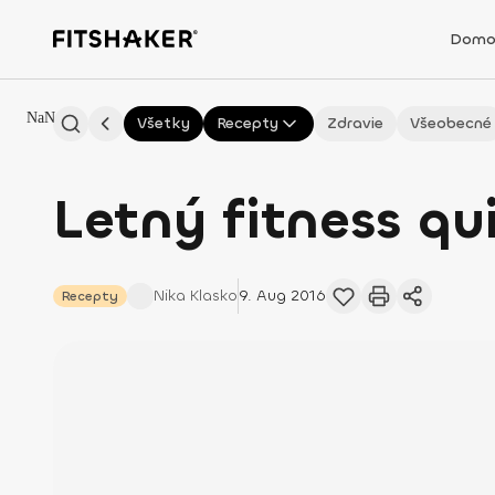
Domo
NaN
Všetky
Recepty
Zdravie
Všeobecné
Letný fitness q
Nika
Klasko
9. Aug 2016
Recepty