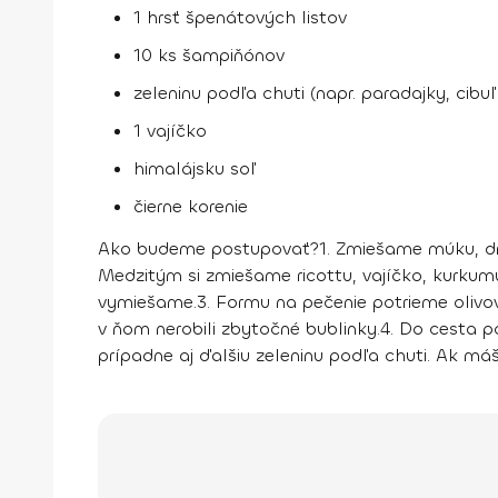
1 hrsť špenátových listov
10 ks šampiňónov
zeleninu podľa chuti (napr. paradajky, cibuľ
1 vajíčko
himalájsku soľ
čierne korenie
Ako budeme postupovať?
1.
Zmiešame múku, dro
Medzitým si zmiešame ricottu, vajíčko, kurkum
vymiešame.
3.
Formu na pečenie potrieme olivov
v ňom nerobili zbytočné bublinky.
4.
Do cesta po
prípadne aj ďalšiu zeleninu podľa chuti. Ak máš