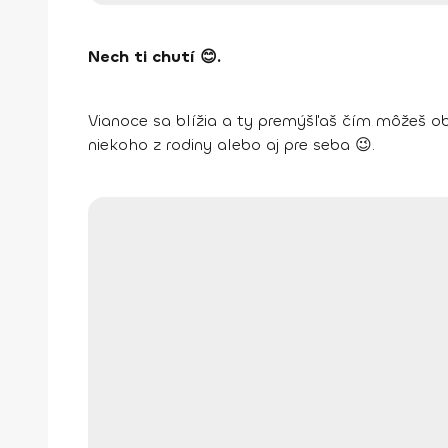
Nech ti chutí 😊.
Vianoce sa blížia a ty premýšľaš čím môžeš obd
niekoho z rodiny alebo aj pre seba 😉.