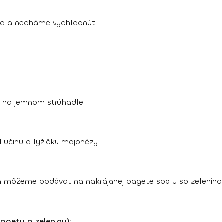
a a necháme vychladnúť.
 na jemnom strúhadle.
Lučinu a lyžičku majonézy.
 môžeme podávať na nakrájanej bagete spolu so zelenino
agety a zeleniny):