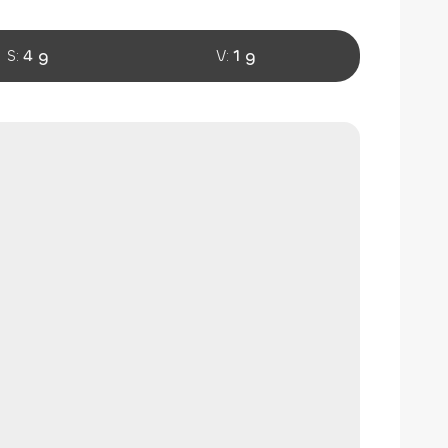
S:
4 g
V:
1 g