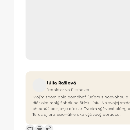
Júlia
Rašlová
Redaktor vo Fitshaker
Mojim snom bolo pomáhať ľuďom s nadváhou a obez
diár ako malý ťahák na štíhlu líniu. Na svojej s
chudnúť bez jo-jo efektu. Tvorím výživové plány
Teraz aj profesionálne ako výživový poradca.