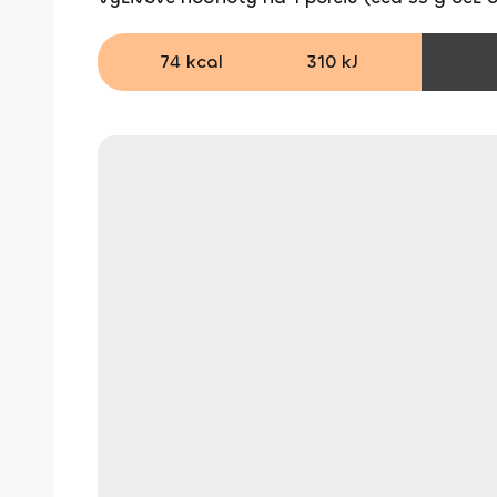
74 kcal
310 kJ