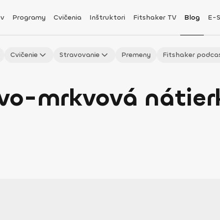
v
Programy
Cvičenia
Inštruktori
Fitshaker TV
Blog
E-
Cvičenie
Stravovanie
Premeny
Fitshaker podca
vo-mrkvová nátier