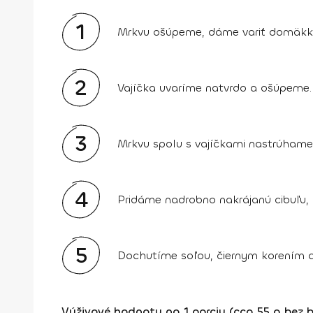
1
Mrkvu ošúpeme, dáme variť domäkk
2
Vajíčka uvaríme natvrdo a ošúpeme.
3
Mrkvu spolu s vajíčkami nastrúhame
4
Pridáme nadrobno nakrájanú cibuľu, 
5
Dochutíme soľou, čiernym korením a
Výživové hodnoty na 1 porciu (cca 55 g bez b