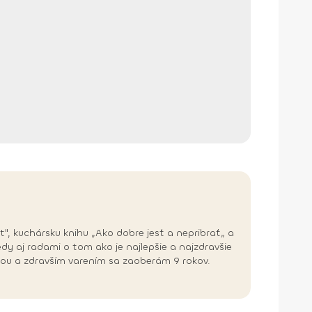
, kuchársku knihu „Ako dobre jesť a nepribrať„ a
y aj radami o tom ako je najlepšie a najzdravšie
vou a zdravším varením sa zaoberám 9 rokov.