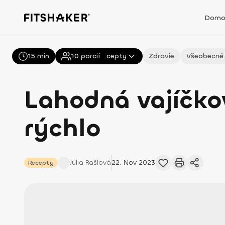
Domo
15 min
Všetky
10
porcií
Recepty
Zdravie
Všeobecné
Lahodná vajíčko
rýchlo
Júlia
Rašlová
22. Nov 2023
Recepty