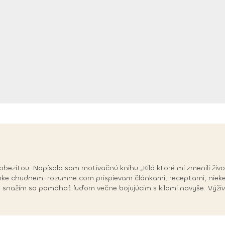
itou. Napísala som motivačnú knihu „Kilá ktoré mi zmenili život"
tránke chudnem-rozumne.com prispievam článkami, receptami, nieked
 a snažím sa pomáhať ľuďom večne bojujúcim s kilami navyše. Výži