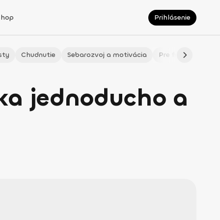
Shop
Prihlásenie
sty
Chudnutie
Sebarozvoj a motivácia
Pre fitmaminky
ka jednoducho a