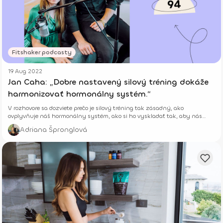
Fitshaker podcasty
19 Aug 2022
Jan Caha: „Dobre nastavený silový tréning dokáže
harmonizovať hormonálny systém.“
V rozhovore sa dozviete prečo je silový tréning tak zásadný, ako
ovplyvňuje náš hormonálny systém, ako si ho vyskladať tak, aby nás
bavil, bol zdravý, funkčný a účinný.
Adriana Špronglová