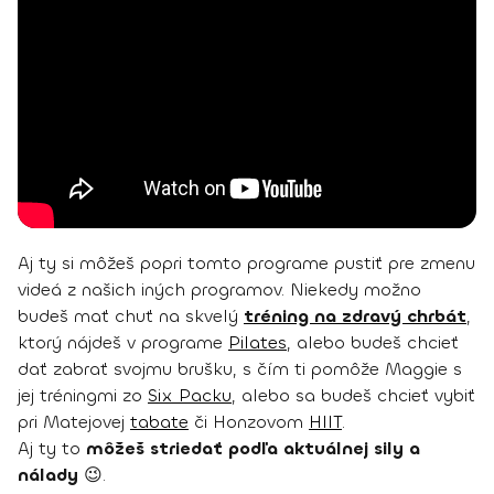
Aj ty si môžeš popri tomto programe pustiť pre zmenu
videá z našich iných programov. Niekedy možno
budeš mať chuť na skvelý
tréning na zdravý chrbát
,
ktorý nájdeš v programe
Pilates
, alebo budeš chcieť
dať zabrať svojmu brušku, s čím ti pomôže Maggie s
jej tréningmi zo
Six Packu
, alebo sa budeš chcieť vybiť
pri Matejovej
tabate
či Honzovom
HIIT
.
Aj ty to
môžeš striedať podľa aktuálnej sily a
nálady
😉.