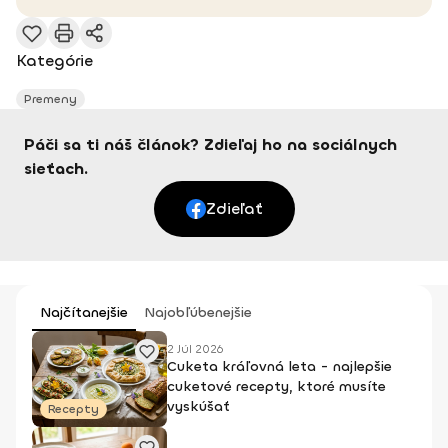
Kategórie
Premeny
Páči sa ti náš článok? Zdieľaj ho na sociálnych
sieťach.
Zdieľať
Najčítanejšie
Najobľúbenejšie
2 Júl 2026
Cuketa kráľovná leta - najlepšie
cuketové recepty, ktoré musíte
vyskúšať
Recepty