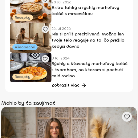
20 Júl 2026
Extra ľahký a rýchly marhuľový
koláč s mrveničkou
Recepty
26 Júl 2026
Nie si príliš precitlivená. Možno len
tvoje telo reaguje na to, čo prežilo
kedysi dávno
Všeobecné
8 Júl 2024
Rýchly a šťavnatý marhuľový koláč
s tvarohom, na ktorom si pochutí
celá rodina
Recepty
Zobraziť viac
Mohlo by ťa zaujímať