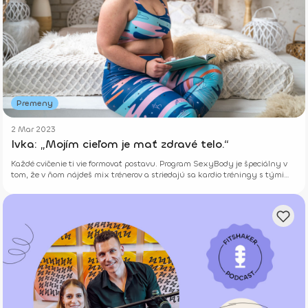
Premeny
2 Mar 2023
Ivka: „Mojím cieľom je mať zdravé telo.“
Každé cvičenie ti vie formovať postavu. Program SexyBody je špeciálny v
tom, že v ňom nájdeš mix trénerov a striedajú sa kardio tréningy s tými
silovými.