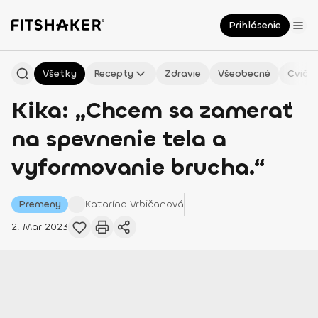
Prihlásenie
Všetky
Recepty
Zdravie
Všeobecné
Cvičen
Kika: „Chcem sa zamerať
na spevnenie tela a
vyformovanie brucha.“
Premeny
Katarína
Vrbičanová
2. Mar 2023