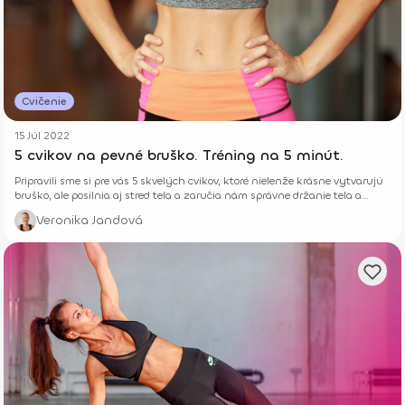
Cvičenie
15 Júl 2022
5 cvikov na pevné bruško. Tréning na 5 minút.
Pripravili sme si pre vás 5 skvelých cvikov, ktoré nielenže krásne vytvarujú
bruško, ale posilnia aj stred tela a zaručia nám správne držanie tela a
dýchanie.
Veronika Jandová