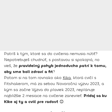
Patríš k tým, ktoré sa do cvičenia nemusia nútiť?
Nepotrebuješ chudnúť, s postavou si spokojná, no
vieš, že
pravidelný pohyb jednoducho patrí k tomu,
aby sme boli zdraví a fit
?
Potom si na tom rovnako ako
Kika
, ktorá cvičí s
Fitshakerom, má za sebou Novoročnú výzvu 2023, a
kým sa začne Výzva do plaviek 2023, neplánuje
najbližšie 2 mesiace na cvičenie zanevrieť.
Pridaj sa ku
Kike aj ty a cvič pre radosť
😊.