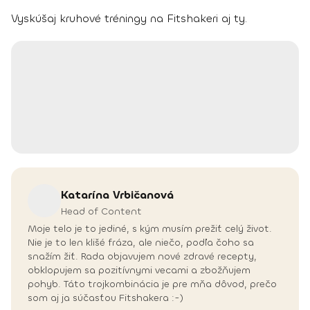
Vyskúšaj kruhové tréningy na Fitshakeri aj ty.
Katarína
Vrbičanová
Head of Content
Moje telo je to jediné, s kým musím prežiť celý život.
Nie je to len klišé fráza, ale niečo, podľa čoho sa
snažím žiť. Rada objavujem nové zdravé recepty,
obklopujem sa pozitívnymi vecami a zbožňujem
pohyb. Táto trojkombinácia je pre mňa dôvod, prečo
som aj ja súčasťou Fitshakera :-)