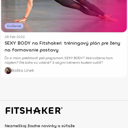
Cvičenie
28 Feb 2020
SEXY BODY na Fitshakeri: tréningový plán pre ženy
na formovanie postavy
Čo si mám predstaviť pod programom SEXY BODY? Aké cvičenia tam
nájdem? Pre koho sú určené? S akými trénermi budem cvičiť?
Baška Línek
Nezmeškaj žiadne novinky a súťaže