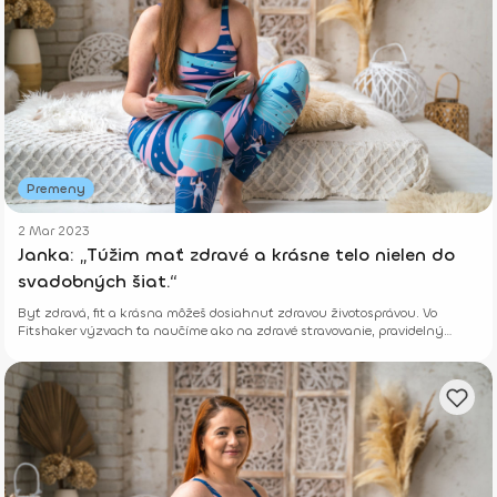
Premeny
2 Mar 2023
Janka: „Túžim mať zdravé a krásne telo nielen do
svadobných šiat.“
Byť zdravá, fit a krásna môžeš dosiahnuť zdravou životosprávou. Vo
Fitshaker výzvach ťa naučíme ako na zdravé stravovanie, pravidelný
pohyb a motiváciu cvičiť.