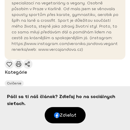
specializací na vegetariány a vegany. Osobně
působím v Praze v Karlíně. Od mala jsem se věnovala
spousty sportům přes karate, gymnastiku, aerobik po
šplh na laně a crossfit. Sport je důležitou součástí
mého života, stejně jako zdravý životní styl. Proto, to
co sama miluji předávám dál a pomáhám lidem na
cestě za krásnějším a spokojenějším já. (instagram:
https://www.instagram.com/veronika.jandova.vegant
renerka/web: www.vercajandova.cz)
Kategórie
Cvičenie
Páči sa ti náš článok? Zdieľaj ho na sociálnych
sieťach.
Zdieľať