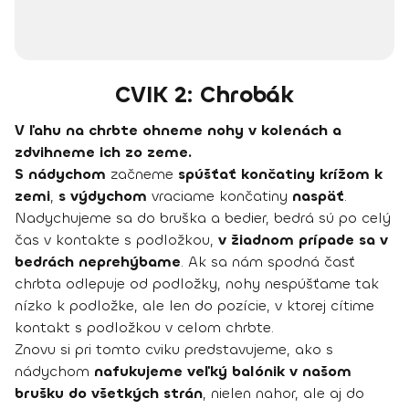
CVIK 2: Chrobák
V ľahu na chrbte ohneme nohy v kolenách a
zdvihneme ich zo zeme.
S nádychom
začneme
spúšťať končatiny krížom k
zemi
,
s výdychom
vraciame končatiny
naspäť
.
Nadychujeme sa do bruška a bedier, bedrá sú po celý
čas v kontakte s podložkou,
v žiadnom prípade sa v
bedrách neprehýbame
. Ak sa nám spodná časť
chrbta odlepuje od podložky, nohy nespúšťame tak
nízko k podložke, ale len do pozície, v ktorej cítime
kontakt s podložkou v celom chrbte.
Znovu si pri tomto cviku predstavujeme, ako s
nádychom
nafukujeme veľký balónik v našom
brušku do všetkých strán
, nielen nahor, ale aj do