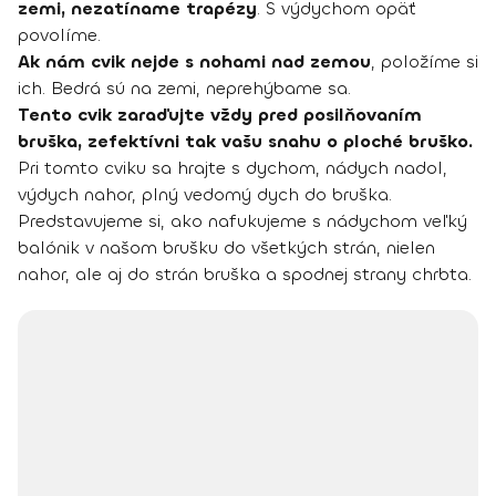
zemi, nezatíname trapézy
. S výdychom opäť
povolíme.
Ak nám cvik nejde s nohami nad zemou
, položíme si
ich. Bedrá sú na zemi, neprehýbame sa.
Tento cvik zaraďujte vždy pred posilňovaním
bruška, zefektívni tak vašu snahu o ploché bruško.
Pri tomto cviku sa hrajte s dychom, nádych nadol,
výdych nahor, plný vedomý dych do bruška.
Predstavujeme si, ako nafukujeme s nádychom veľký
balónik v našom brušku do všetkých strán, nielen
nahor, ale aj do strán bruška a spodnej strany chrbta.