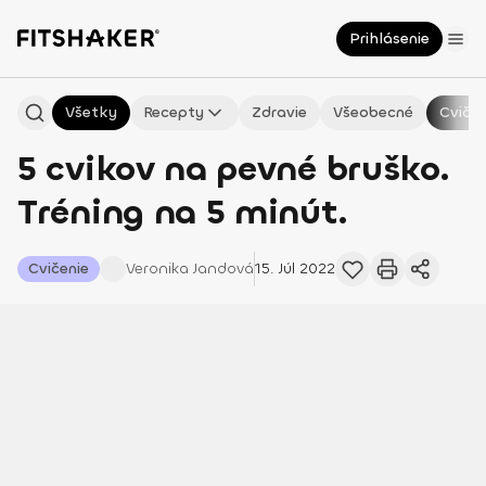
Prihlásenie
Všetky
Recepty
Zdravie
Všeobecné
Cvičen
5 cvikov na pevné bruško.
Tréning na 5 minút.
Cvičenie
Veronika
Jandová
15. Júl 2022