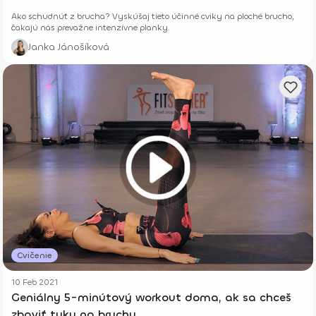
Ako schudnúť z brucha? Vyskúšaj tieto účinné cviky na ploché brucho,
čakajú nás prevažne intenzívne planky.
Janka Jánošíková
Cvičenie
10 Feb 2021
Geniálny 5-minútový workout doma, ak sa chceš
zbaviť tuku na bruchu