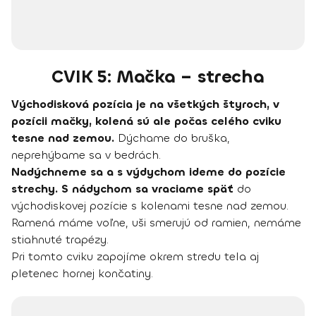
CVIK 5: Mačka – strecha
Východisková pozícia je na všetkých štyroch, v
pozícii mačky, kolená sú ale počas celého cviku
tesne nad zemou.
Dýchame do bruška,
neprehýbame sa v bedrách.
Nadýchneme sa a s výdychom ideme do pozície
strechy.
S nádychom sa vraciame späť
do
východiskovej pozície s kolenami tesne nad zemou.
Ramená máme voľne, uši smerujú od ramien, nemáme
stiahnuté trapézy.
Pri tomto cviku zapojíme okrem stredu tela aj
pletenec hornej končatiny.