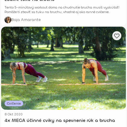
Tento 5-minútový workout doma na chudnutie brucha musíš vyskúšať!
Pomôže ti zbaviť sa tuku na bruchu, vhodné aj ako ranné cvičenie.
Baja Amarante
Cvičenie
8 Okt 2020
4x MEGA účinné cviky na spevnenie rúk a brucha