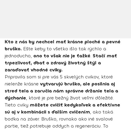
Kto z nás by nechcel mať krásne ploché a pevné
bruško.
Ešte keby to všetko išlo tak rýchlo a
jednoducho,
ono to však nie je ťažké
.
Stačí mať
trpezlivosť, dbať o zdravý životný štýl a
zaraďovať vhodné cviky.
Pripravila som si pre vás 5 skvelých cvikov, ktoré
nielenže krásne
vytvarujú bruško, ale posilnia aj
stred tela a zaručia nám správne držanie tela a
dýchanie
, ktoré je pre bežný život veľmi dôležité.
Tieto cviky
môžete cvičiť kedykoľvek a efektívne
sú aj v kombinácii s ďalším cvičením
, ako taká
bodka na záver. Bruško, rovnako ako iné svalové
partie, tiež potrebuje oddych a regeneráciu. To