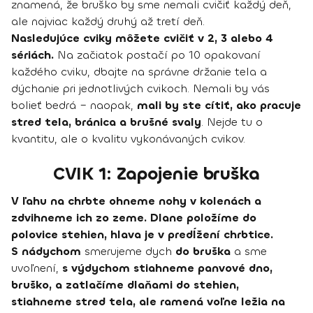
znamená, že bruško by sme nemali cvičiť každý deň,
ale najviac každý druhý až tretí deň.
Nasledujúce cviky môžete cvičiť v 2, 3 alebo 4
sériách.
Na začiatok postačí po 10 opakovaní
každého cviku, dbajte na správne držanie tela a
dýchanie pri jednotlivých cvikoch. Nemali by vás
bolieť bedrá – naopak,
mali by ste cítiť, ako pracuje
stred tela, bránica a brušné svaly
. Nejde tu o
kvantitu, ale o kvalitu vykonávaných cvikov.
CVIK 1: Zapojenie bruška
V ľahu na chrbte ohneme nohy v kolenách a
zdvihneme ich zo zeme. Dlane položíme do
polovice stehien, hlava je v predĺžení chrbtice.
S nádychom
smerujeme dych
do bruška
a sme
uvoľnení,
s výdychom stiahneme panvové dno,
bruško, a zatlačíme dlaňami do stehien,
stiahneme stred tela, ale ramená voľne ležia na