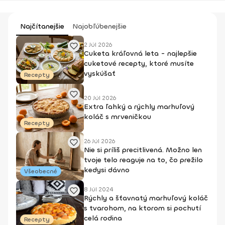
Najčítanejšie
Najobľúbenejšie
2 Júl 2026
Cuketa kráľovná leta - najlepšie
cuketové recepty, ktoré musíte
vyskúšať
Recepty
20 Júl 2026
Extra ľahký a rýchly marhuľový
koláč s mrveničkou
Recepty
26 Júl 2026
Nie si príliš precitlivená. Možno len
tvoje telo reaguje na to, čo prežilo
kedysi dávno
Všeobecné
8 Júl 2024
Rýchly a šťavnatý marhuľový koláč
s tvarohom, na ktorom si pochutí
celá rodina
Recepty