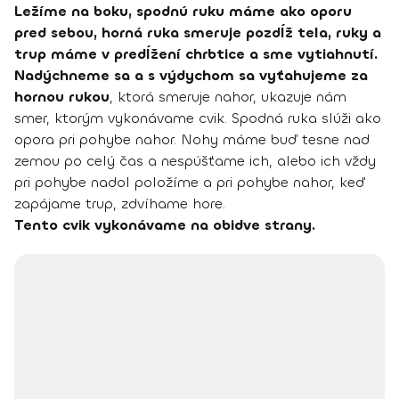
Ležíme na boku, spodnú ruku máme ako oporu
pred sebou, horná ruka smeruje pozdĺž tela, ruky a
trup máme v predĺžení chrbtice a sme vytiahnutí.
Nadýchneme sa a s výdychom sa vyťahujeme za
hornou rukou
, ktorá smeruje nahor, ukazuje nám
smer, ktorým vykonávame cvik. Spodná ruka slúži ako
opora pri pohybe nahor. Nohy máme buď tesne nad
zemou po celý čas a nespúšťame ich, alebo ich vždy
pri pohybe nadol položíme a pri pohybe nahor, keď
zapájame trup, zdvíhame hore.
Tento cvik vykonávame na obidve strany.