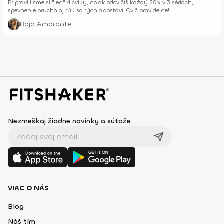
Pripravili sme si "len" 4 cviky, no ak odcvičíš každý 20x v 3 sériách,
spevnenie brucha aj rúk sa rýchlo dostaví. Cvič pravidelne!
Baja Amarante
Nezmeškaj žiadne novinky a súťaže
VIAC O NÁS
Blog
Náš tím