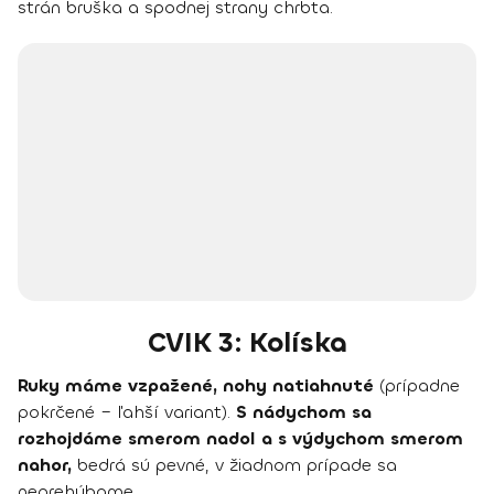
strán bruška a spodnej strany chrbta.
CVIK 3: Kolíska
Ruky máme vzpažené, nohy natiahnuté
(prípadne
pokrčené – ľahší variant).
S nádychom sa
rozhojdáme smerom nadol a s výdychom smerom
nahor,
bedrá sú pevné, v žiadnom prípade sa
neprehýbame.