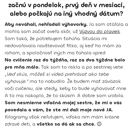
začnú v pondelok, prvý deň v mesiaci,
alebo počkajú na iný vhodný dátum?
Aby neváhali, nehľadali výhovorky.
Ja som otáľala a
mohla som začať oveľa skôr, už
Výzvou do plaviek
.
Som taká, že potrebujem ťahúňa. Situácia mi
nedovoľovala navštevovať fitko, aj keď ho mám za
rohom, a spoločnosť iných ma ťahala vpred.
No cvičenie raz do týždňa, raz za dva týždne bolo
pre mňa málo.
Tak som to riskla a po sestrinej vete:
„Veď skús, môžeš si videá prehrávať ako tebe
vyhovuje.“
ma to nabudilo. Že budem mať záväzok
voči cvičeniu, ale vtedy, keby to bude vyhovovať mne.
A to ma nakoplo, že to skúsim. A dobre som urobila.
Som nesmierne vďačná mojej sestre, že mi o vás
povedala a vám, že ste mi dali moje nové JA.
Kilogramy však neľutujem, vďaka nim mám krásne
zdravé deti, a
všetko sa dá ak sa chce.
😊