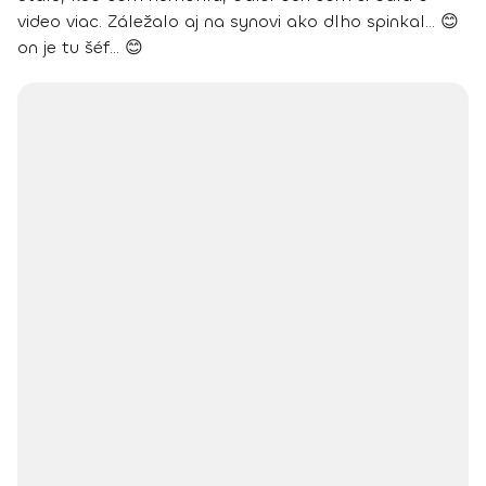
video viac. Záležalo aj na synovi ako dlho spinkal... 😊
on je tu šéf... 😊