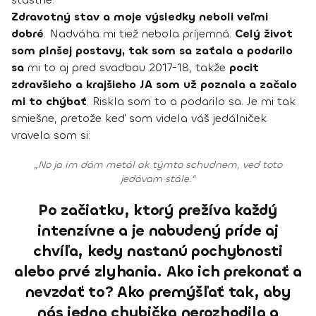
Zdravotný stav a moje výsledky neboli veľmi
dobré
. Nadváha mi tiež nebola príjemná.
Celý život
som plnšej postavy, tak som sa zaťala a podarilo
sa
mi to aj pred svadbou 2017-18, takže
pocit
zdravšieho a krajšieho JA som už poznala a začalo
mi to chýbať
. Riskla som to a podarilo sa. Je mi tak
smiešne, pretože keď som videla váš jedálniček
vravela som si:
„No ja im dám metál ak týmto schudnem, veď toto
jedávam stále.“
Po začiatku, ktorý prežíva každý
intenzívne a je nabudený príde aj
chvíľa, kedy nastanú pochybnosti
alebo prvé zlyhania. Ako ich prekonať a
nevzdať to? Ako premýšľať tak, aby
nás jedna chybička nerozhodila a