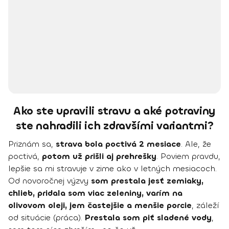
Ako ste upravili stravu a aké potraviny
ste nahradili ich zdravšími variantmi?
Priznám sa,
strava bola poctivá 2 mesiace
. Ale, že
poctivá,
potom už prišli aj prehrešky
. Poviem pravdu,
lepšie sa mi stravuje v zime ako v letných mesiacoch.
Od novoročnej výzvy
som prestala jesť zemiaky,
chlieb, pridala som viac zeleniny, varím na
olivovom oleji, jem častejšie a menšie porcie
, záleží
od situácie (práca).
Prestala som piť sladené vody
,