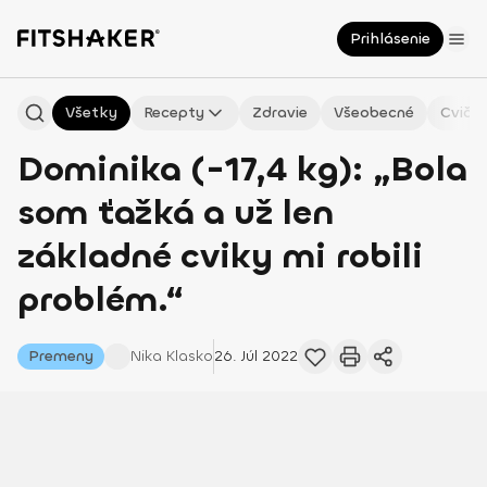
Prihlásenie
Všetky
Recepty
Zdravie
Všeobecné
Cvičen
Dominika (-17,4 kg): „Bola
som ťažká a už len
základné cviky mi robili
problém.“
Premeny
Nika
Klasko
26. Júl 2022