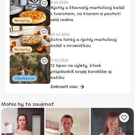
8 Júl 2024
Rýchly a šťavnatý marhuľový koláč
s tvarohom, na ktorom si pochutí
celá rodina
Recepty
20 Júl 2026
Extra ľahký a rýchly marhuľový
koláč s mrveničkou
Recepty
11 Júl 2026
12 tipov na výlety, ktoré
prispôsobíš svojej kondičke aj
kočíku
Všeobecné
Zobraziť viac
Mohlo by ťa zaujímať