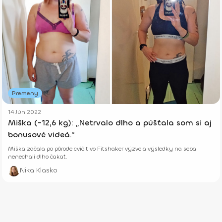
Premeny
14 Jún 2022
Miška (-12,6 kg): „Netrvalo dlho a púšťala som si aj
bonusové videá.“
Miška začala po pôrode cvičiť vo Fitshaker výzve a výsledky na seba
nenechali dlho čakať.
Nika Klasko