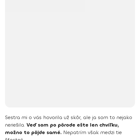
Sestra mi o vás hovorila už skôr, ale ja som to nejako
neriešila.
Veď som po pôrode ešte len chvíľku,
možno to pôjde samé.
Nepatrím však medzi tie
šťastné.