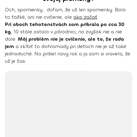
Och, spomienky... dúfam, že už len spomienky. Bolo
to ťažké, ani nie cvičenie, ale
ako začať
.
Pri oboch tehotenstvách som pribrala po cca 30
kg
, 10 stále ostalo v pôrodnici, no zvyšok nie a nie
dole.
Môj problém nie je cvičenie, ale to, že rada
jem
a skĺbiť to dohromady pri deťoch nie je až také
jednoduché. No prišiel nový rok a ja som si vravela, že
už je čas.