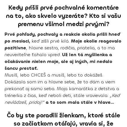
Kedy prišli prvé pochvalné komentáre
na to, ako skvelo vyzeráte? Kto si vašu
premenu všimol medzi prvými?
Prvé pohľady, pochvaly a reakcie okolia prišli hneď
po mesiaci,
keď zišli prvé kilá.
Moje okolie reagovalo
pozitívne
, hlavne sestra, rodičia, priatelia, a to ma
neuveriteľne ťahalo vpred.
Už len tá myšlienka a
očakávanie nielen moje, ale aj iných, mi nedalo
šancu prestať.
Musíš, lebo CHCEŠ a musíš, lebo to dokážeš.
Dokázala som im a hlavne sebe, že to dám a viem
prekonať aj samú seba. Moja kamarátka z detstva a
trénerka z čias, keď neboli deti, stále vravievala:
„Keď
nevládzeš, pridaj!“
a to som mala stále v hlave...
Čo by ste poradili žienkam, ktoré stále
so začiatkom otáľajú, vravia si, že