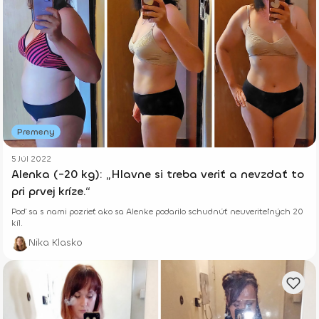
Premeny
5 Júl 2022
Alenka (-20 kg): „Hlavne si treba veriť a nevzdať to
pri prvej kríze.“
Poď sa s nami pozrieť ako sa Alenke podarilo schudnúť neuveriteľných 20
kíl.
Nika Klasko