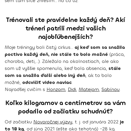
sem tam síce zhreším... no čo už.
Trénovali ste pravidelne každý deň? Akí
tréneri patrili medzi vašich
najobľúbenejších?
Moje tréningy boli čistý cirkus...
aj keď som sa snažila
poctivo každý deň, nie stále to bolo možné
(práca,
choroba, deti,...). Záležalo na okolnostiach, ale ako
som už vyššie spomenula, keď bola absencia,
stále
som sa snažila ďalší alebo iný deň
, ak to bolo
možné,
odcvičiť video naviac
.
Najradšej cvičím s
Honzom
,
Didi
,
Matejom
,
Sabínou
.
Koľko kilogramov a centimetrov sa vám
podarilo od začiatku schudnúť?
Od začiatku
Novoročnej výzvy
, t. j. od januára 2022
je
to 18 kg
, od júna 2021 (ešte ako tehotná) -28 kg.