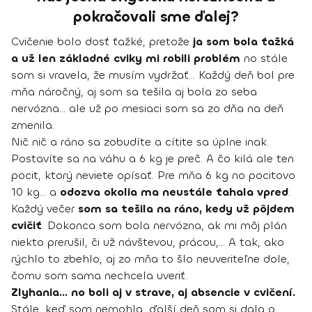
pokračovali sme ďalej?
Cvičenie bolo dosť ťažké, pretože
ja som bola ťažká
a už len základné cviky mi robili problém
no stále
som si vravela, že musím vydržať... Každý deň bol pre
mňa náročný, aj som sa tešila aj bola zo seba
nervózna... ale už po mesiaci som sa zo dňa na deň
zmenila.
Nič nič a ráno sa zobudíte a cítite sa úplne inak.
Postavíte sa na váhu a 6 kg je preč. A čo kilá ale ten
pocit, ktorý neviete opísať. Pre mňa 6 kg no pocitovo
10 kg... a
odozva okolia ma neustále ťahala vpred
.
Každý večer
som sa tešila na ráno, kedy už pôjdem
cvičiť
. Dokonca som bola nervózna, ak mi môj plán
niekto prerušil, či už návštevou, prácou,... A tak, ako
rýchlo to zbehlo, aj zo mňa to šlo neuveriteľne dole,
čomu som sama nechcela uveriť.
Zlyhania... no boli aj v strave, aj absencie v cvičení.
Stále, keď som nemohla, ďalší deň som si dala o