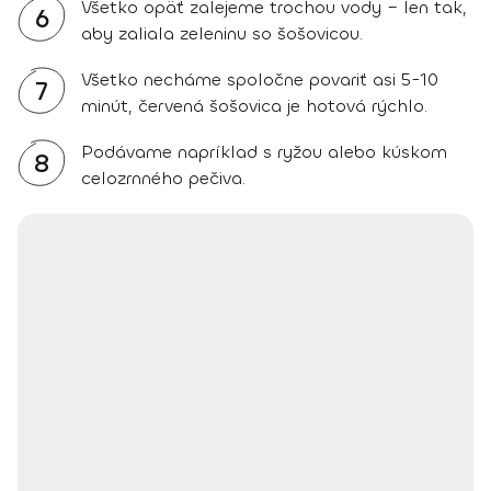
Všetko opäť zalejeme trochou vody – len tak,
6
aby zaliala zeleninu so šošovicou.
Všetko necháme spoločne povariť asi 5-10
7
minút, červená šošovica je hotová rýchlo.
Podávame napríklad s ryžou alebo kúskom
8
celozrnného pečiva.