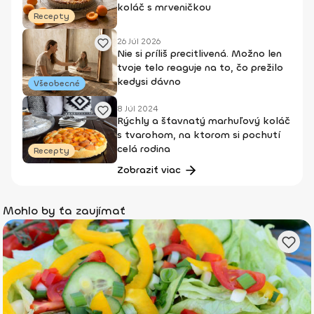
koláč s mrveničkou
Recepty
26 Júl 2026
Nie si príliš precitlivená. Možno len
tvoje telo reaguje na to, čo prežilo
kedysi dávno
Všeobecné
8 Júl 2024
Rýchly a šťavnatý marhuľový koláč
s tvarohom, na ktorom si pochutí
celá rodina
Recepty
Zobraziť viac
Mohlo by ťa zaujímať