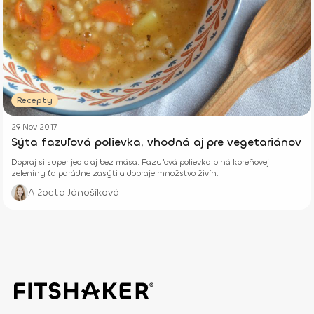
Recepty
29 Nov 2017
Sýta fazuľová polievka, vhodná aj pre vegetariánov
Dopraj si super jedlo aj bez mäsa. Fazuľová polievka plná koreňovej
zeleniny ťa parádne zasýti a dopraje množstvo živín.
Alžbeta Jánošíková