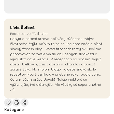
Lívia
Šuľová
Redaktor vo Fitshaker
Pohyb a zdravá strava boli vždy súčasťou môjho
životného štýlu. Vďaka tejto záľube som začala písať
sladký fitness blog –www.fitnessdezerty.sk. Baví ma
pripravovať zdravšie verzie obľúbených sladkostí a
vymýšľať nové kreácie. V receptoch sa snažím zvýšiť
obsah bielkovín, znížiť obsah sacharidov a použiť
zdravé tuky. Na mojom blogu nájdete širokú škálu
receptov, ktoré vznikajú v priebehu roka, podľa toho,
čo si môžem práve dovoliť. Takže niektoré sú
výživnejšie, iné diétnejšie. Ale všetky sú super chutné
;-)
Kategórie