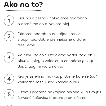
Ako na to?
Cibuľku a cesnak nakrájame nadrobno
1
a opražíme na olivovom oleji.
Pridáme nadrobno nakrájanú mrkvu
2
s paprikou, dobre premiešame a ďalej
restujeme.
Po chvíli zeleninu zalejeme vodou tak, aby
3
akurát zakryla zeleninu a necháme prikrytú
dusiť, aby mrkva zmäkla.
Keď je zelenina mäkká, pridáme korenie (soľ,
4
koriander, rascu, kari korenie a čili).
K tomu pridáme nakrájané paradajky a umytú
5
červenú šošovicu a dobre premiešame.