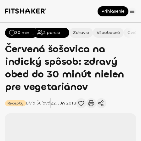
Prihlásenie
30 min
Všetky
Recepty
2
porcie
Zdravie
Všeobecné
Cvičen
Červená šošovica na
indický spôsob: zdravý
obed do 30 minút nielen
pre vegetariánov
Lívia
Šuľová
22. Jún 2018
Recepty