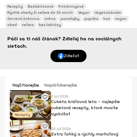
Recepty
Bezlaktózové
Potréningové
Rýchle obedy či večere do 30 minút
Vegan
Vegetariánske
červená šošovica
mrkva
paradajky
paprika
kari
vegan
obed
večera
bez laktózy
Páči sa ti náš článok? Zdieľaj ho na sociálnych
sieťach.
Zdieľať
Najčítanejšie
Najobľúbenejšie
2 Júl 2026
Cuketa kráľovná leta - najlepšie
cuketové recepty, ktoré musíte
vyskúšať
Recepty
20 Júl 2026
Extra ľahký a rýchly marhuľový