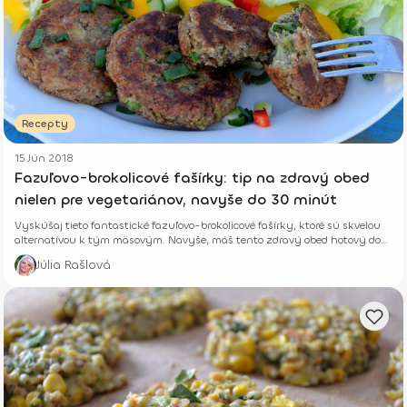
Recepty
15 Jún 2018
Fazuľovo-brokolicové fašírky: tip na zdravý obed
nielen pre vegetariánov, navyše do 30 minút
Vyskúšaj tieto fantastické fazuľovo-brokolicové fašírky, ktoré sú skvelou
alternatívou k tým mäsovým. Navyše, máš tento zdravý obed hotový do
30 minút.
Júlia Rašlová