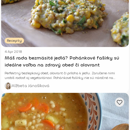
Recepty
4 Apr 2018
Máš rada bezmäsité jedlá? Pohánkové fašírky sú
ideálne voľba na zdravý obed či olovrant
Perfektný bezlepkový obed, olovrant či príloha k jedlu. Zaručene nimi
urobíš radosť aj vegetariánovi. Pohánkové fašírky nie sú náročné na
prípravu.
Alžbeta Jánošíková