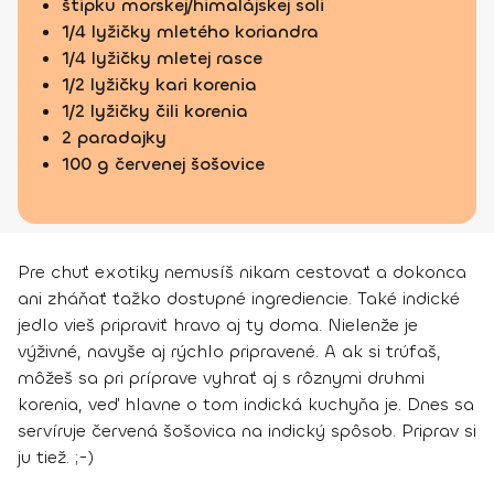
štipku morskej/himalájskej soli
1/4 lyžičky mletého koriandra
1/4 lyžičky mletej rasce
1/2 lyžičky kari korenia
1/2 lyžičky čili korenia
2 paradajky
100 g červenej šošovice
Pre chuť exotiky nemusíš nikam cestovať a dokonca
ani zháňať ťažko dostupné ingrediencie. Také indické
jedlo vieš pripraviť hravo aj ty doma. Nielenže je
výživné, navyše aj rýchlo pripravené. A ak si trúfaš,
môžeš sa pri príprave vyhrať aj s rôznymi druhmi
korenia, veď hlavne o tom indická kuchyňa je. Dnes sa
servíruje červená šošovica na indický spôsob. Priprav si
ju tiež. ;-)