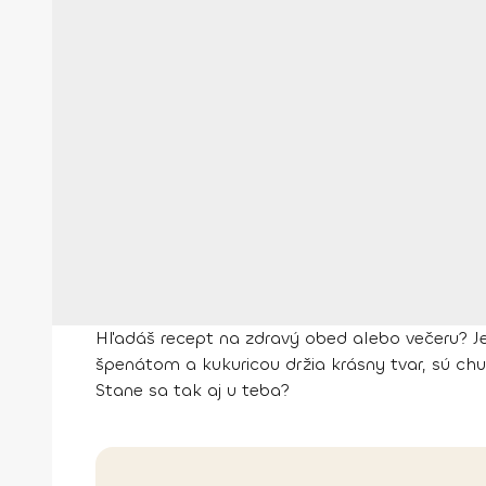
Hľadáš recept na zdravý obed alebo večeru? Je
špenátom a kukuricou držia krásny tvar, sú ch
Stane sa tak aj u teba?