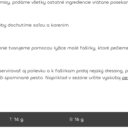
isy, pridáme všetky ostatné ingrediencie vrátane posekan
by dochutíme soľou a korením.
ie tvarujeme pomocou lyžice malé fašírky, ktoré pečieme v
vírovať aj polievku a k fašírkam pridaj nejaký dressing, pe
či spomínané pesto. Napríklad v sezóne určite vyskúšaj
pe
T:
14 g
B:
16 g