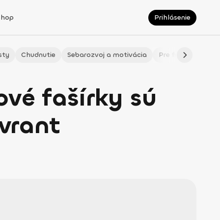
Shop
Prihlásenie
sty
Chudnutie
Sebarozvoj a motivácia
Pre fitmaminky
vé fašírky sú
ovrant