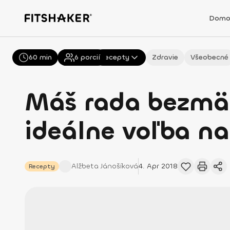
Domo
60 min
Všetky
6
porcií
Recepty
Zdravie
Všeobecné
Máš rada bezmäs
ideálne voľba na
Alžbeta
Jánošíková
4. Apr 2018
Recepty