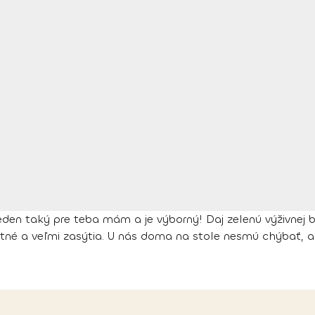
den taký pre teba mám a je výborný! Daj zelenú výživnej b
utné a veľmi zasýtia. U nás doma na stole nesmú chýbať, a