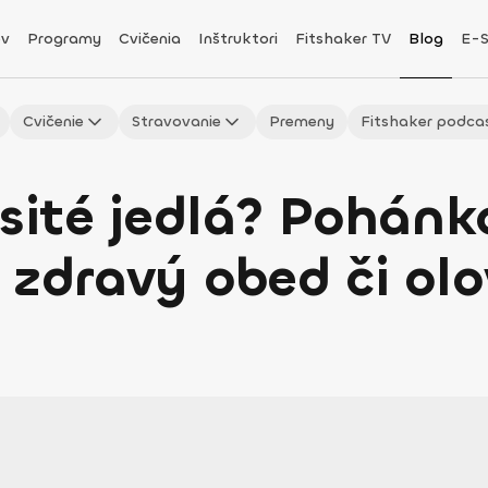
v
Programy
Cvičenia
Inštruktori
Fitshaker TV
Blog
E-
Cvičenie
Stravovanie
Premeny
Fitshaker podca
ité jedlá? Pohánko
 zdravý obed či ol