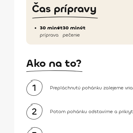
Čas prípravy
30 minút
30 minút
príprava
pečenie
Ako na to?
1
Prepláchnutú pohánku zalejeme vriac
2
Potom pohánku odstavíme a prikryt