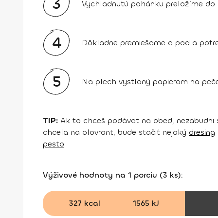
3
Vychladnutú pohánku preložíme do m
4
Dôkladne premiešame a podľa potre
5
Na plech vystlaný papierom na pečen
TIP:
Ak to chceš podávať na obed, nezabudni ser
chcela na olovrant, bude stačiť nejaký
dresing
pesto
.
Výživové hodnoty na 1 porciu (3 ks):
327 kcal
1565 kJ