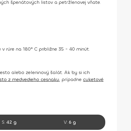
ých špenátových listov a petržlenovej vňate.
 rúre na 180° C približne 35 - 40 minút.
sto alebo zeleninový šalát. Ak by si ich
sto z medvedieho cesnaku
, prípadne
cuketové
S:
42 g
V:
6 g