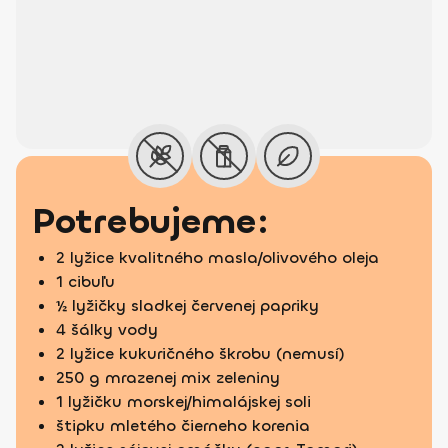
Potrebujeme:
2 lyžice kvalitného masla/olivového oleja
1 cibuľu
½ lyžičky sladkej červenej papriky
4 šálky vody
2 lyžice kukuričného škrobu (nemusí)
250 g mrazenej mix zeleniny
1 lyžičku morskej/himalájskej soli
štipku mletého čierneho korenia