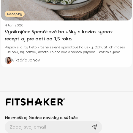
Recepty
4 Jún 2020
Vynikajúce špenátové halušky s kozím syrom:
recept aj pre deti od 1,5 roka
Priprav si aj ty tieto krásne zelené špenátové halušky. Ochutiť ich môžeš
Lučinou, bryndzou, ricottou alebo ako v našom prípade - kozím syrom.
Viktória Janov
Nezmeškaj žiadne novinky a súťaže