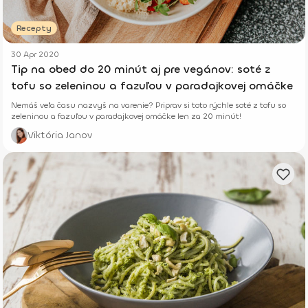
Recepty
30 Apr 2020
Tip na obed do 20 minút aj pre vegánov: soté z
tofu so zeleninou a fazuľou v paradajkovej omáčke
Nemáš veľa času nazvyš na varenie? Priprav si toto rýchle soté z tofu so
zeleninou a fazuľou v paradajkovej omáčke len za 20 minút!
Viktória Janov