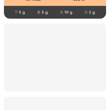
T:
5 g
B:
5 g
S:
10 g
V:
2 g