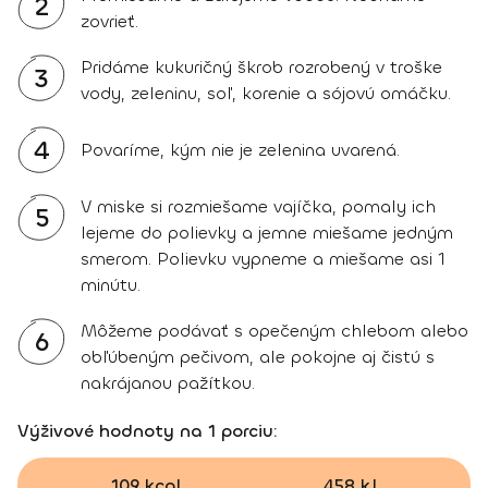
2
zovrieť.
Pridáme kukuričný škrob rozrobený v troške
3
vody, zeleninu, soľ, korenie a sójovú omáčku.
4
Povaríme, kým nie je zelenina uvarená.
V miske si rozmiešame vajíčka, pomaly ich
5
lejeme do polievky a jemne miešame jedným
smerom. Polievku vypneme a miešame asi 1
minútu.
Môžeme podávať s opečeným chlebom alebo
6
obľúbeným pečivom, ale pokojne aj čistú s
nakrájanou pažítkou.
Výživové hodnoty na 1 porciu:
109 kcal
458 kJ