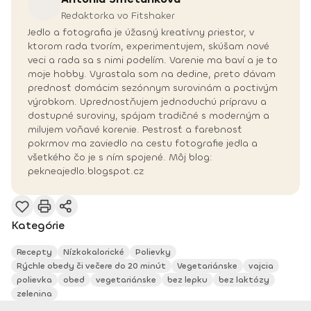
Redaktorka vo Fitshaker
Jedlo a fotografia je úžasný kreatívny priestor, v
ktorom rada tvorím, experimentujem, skúšam nové
veci a rada sa s nimi podelím. Varenie ma baví a je to
moje hobby. Vyrastala som na dedine, preto dávam
prednosť domácim sezónnym surovinám a poctivým
výrobkom. Uprednostňujem jednoduchú prípravu a
dostupné suroviny, spájam tradičné s moderným a
milujem voňavé korenie. Pestrosť a farebnosť
pokrmov ma zaviedlo na cestu fotografie jedla a
všetkého čo je s ním spojené. Môj blog:
pekneajedlo.blogspot.cz
Kategórie
Recepty
Nízkokalorické
Polievky
Rýchle obedy či večere do 20 minút
Vegetariánske
vajcia
polievka
obed
vegetariánske
bez lepku
bez laktózy
zelenina