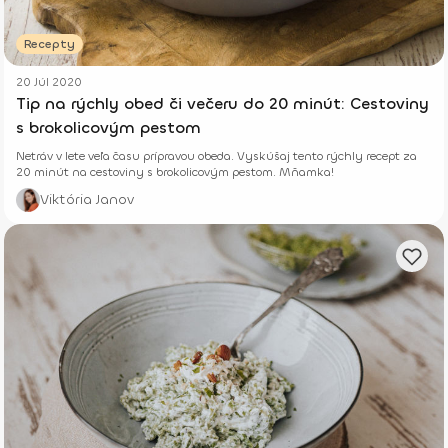
Recepty
20 Júl 2020
Tip na rýchly obed či večeru do 20 minút: Cestoviny
s brokolicovým pestom
Netráv v lete veľa času prípravou obeda. Vyskúšaj tento rýchly recept za
20 minút na cestoviny s brokolicovým pestom. Mňamka!
Viktória Janov