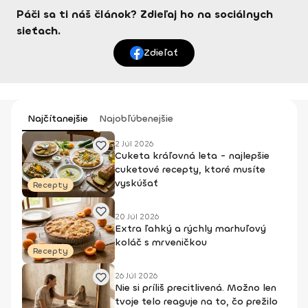
Páči sa ti náš článok? Zdieľaj ho na sociálnych
sieťach.
Zdieľať
Najčítanejšie
Najobľúbenejšie
2 Júl 2026
Cuketa kráľovná leta - najlepšie
cuketové recepty, ktoré musíte
vyskúšať
Recepty
20 Júl 2026
Extra ľahký a rýchly marhuľový
koláč s mrveničkou
Recepty
26 Júl 2026
Nie si príliš precitlivená. Možno len
tvoje telo reaguje na to, čo prežilo