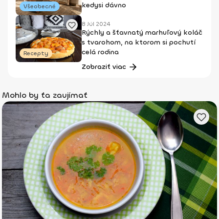
kedysi dávno
Všeobecné
8 Júl 2024
Rýchly a šťavnatý marhuľový koláč
s tvarohom, na ktorom si pochutí
celá rodina
Recepty
Zobraziť viac
Mohlo by ťa zaujímať