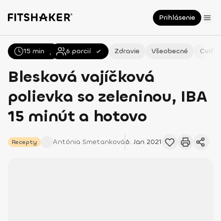
Prihlásenie
15 min
Všetky
Recepty
6
porcií
Zdravie
Všeobecné
Cvičen
Blesková vajíčková
polievka so zeleninou, IBA
15 minút a hotovo
Antónia
Smetanková
6. Jan 2021
Recepty