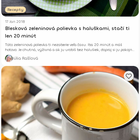
Recepty
17 Jan 2018
Blesková zeleninová polievka s haluškami, stačí ti
len 20 minút
Táto zeleninová polievka ti nezaberie veľa času. Iba 20 minút a máš
hotovo. Je chutná, výživná a ak ju urobíš bez halušiek, dopraj si ju pokojne
aj na večeru.
Júlia Rašlová