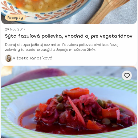
Recepty
29 Nov 2017
Sýta fazuľová polievka, vhodná aj pre vegetariánov
Dopraj si super jedlo aj bez mäsa. Fazuľová polievka plná koreňovej
zeleniny ťa parádne zasýti a dopraje množstvo živín.
Alžbeta Jánošíková