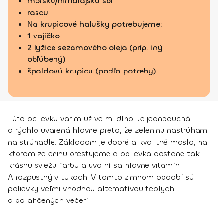
morskú/himalájsku soľ
rascu
Na krupicové halušky potrebujeme:
1 vajíčko
2 lyžice sezamového oleja (príp. iný
obľúbený)
špaldovú krupicu (podľa potreby)
Túto polievku varím už veľmi dlho. Je jednoduchá
a rýchlo uvarená hlavne preto, že zeleninu nastrúham
na strúhadle. Základom je dobré a kvalitné maslo, na
ktorom zeleninu orestujeme a polievka dostane tak
krásnu sviežu farbu a uvoľní sa hlavne vitamín
A rozpustný v tukoch. V tomto zimnom období sú
polievky veľmi vhodnou alternatívou teplých
a odľahčených večerí.