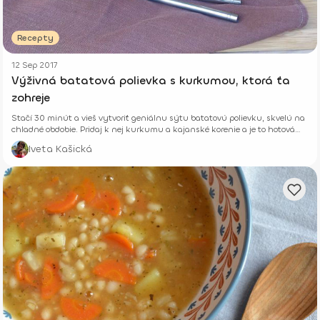
Recepty
12 Sep 2017
Výživná batatová polievka s kurkumou, ktorá ťa
zohreje
Stačí 30 minút a vieš vytvoriť geniálnu sýtu batatovú polievku, skvelú na
chladné obdobie. Pridaj k nej kurkumu a kajanské korenie a je to hotová
mňamka.
Iveta Kašická