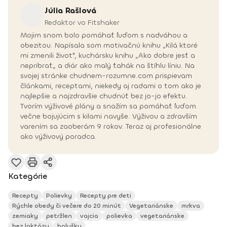
Júlia
Rašlová
Redaktor vo Fitshaker
Mojim snom bolo pomáhať ľuďom s nadváhou a
obezitou. Napísala som motivačnú knihu „Kilá ktoré
mi zmenili život", kuchársku knihu „Ako dobre jesť a
nepribrať„ a diár ako malý ťahák na štíhlu líniu. Na
svojej stránke chudnem-rozumne.com prispievam
článkami, receptami, niekedy aj radami o tom ako je
najlepšie a najzdravšie chudnúť bez jo-jo efektu.
Tvorím výživové plány a snažím sa pomáhať ľuďom
večne bojujúcim s kilami navyše. Výživou a zdravším
varením sa zaoberám 9 rokov. Teraz aj profesionálne
ako výživový poradca.
Kategórie
Recepty
Polievky
Recepty pre deti
Rýchle obedy či večere do 20 minút
Vegetariánske
mrkva
zemiaky
petržlen
vajcia
polievka
vegetariánske
bez laktózy
halušky