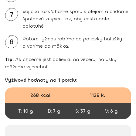
Vajíčko rozšľaháme spolu s olejom a pridáme
7
špaldovú krupicu tak, aby cesto bolo
polotuhé.
Potom lyžicou robíme do polievky halušky
8
a varíme do mäkka.
Tip:
Ak chceme jesť polievku na večeru, halušky
môžeme vynechať.
Výživové hodnoty na 1 porciu:
268 kcal
1128 kJ
T:
10 g
B:
7 g
S:
37 g
V:
6 g