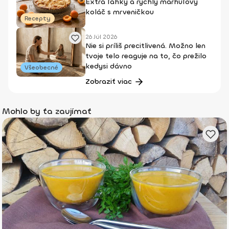
Extra ľahký a rýchly marhuľový
koláč s mrveničkou
Recepty
26 Júl 2026
Nie si príliš precitlivená. Možno len
tvoje telo reaguje na to, čo prežilo
kedysi dávno
Všeobecné
Zobraziť viac
Mohlo by ťa zaujímať