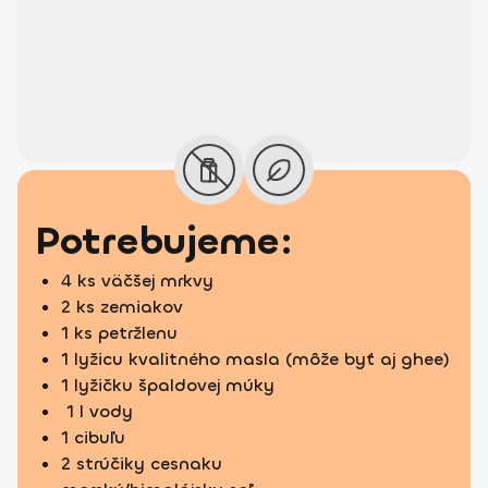
Potrebujeme:
4 ks väčšej mrkvy
2 ks zemiakov
1 ks petržlenu
1 lyžicu kvalitného masla (môže byť aj ghee)
1 lyžičku špaldovej múky
1 l vody
1 cibuľu
2 strúčiky cesnaku