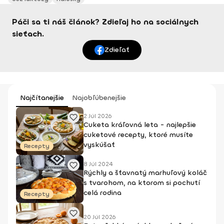
Páči sa ti náš článok? Zdieľaj ho na sociálnych
sieťach.
Zdieľať
Najčítanejšie
Najobľúbenejšie
2 Júl 2026
Cuketa kráľovná leta - najlepšie
cuketové recepty, ktoré musíte
vyskúšať
Recepty
8 Júl 2024
Rýchly a šťavnatý marhuľový koláč
s tvarohom, na ktorom si pochutí
celá rodina
Recepty
20 Júl 2026