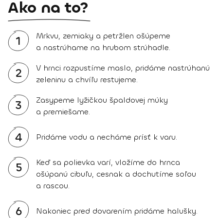
Ako na to?
Mrkvu, zemiaky a petržlen ošúpeme
1
a nastrúhame na hrubom strúhadle.
V hrnci rozpustíme maslo, pridáme nastrúhanú
2
zeleninu a chvíľu restujeme.
Zasypeme lyžičkou špaldovej múky
3
a premiešame.
4
Pridáme vodu a necháme prísť k varu.
Keď sa polievka varí, vložíme do hrnca
5
ošúpanú cibuľu, cesnak a dochutíme soľou
a rascou.
6
Nakoniec pred dovarením pridáme halušky.