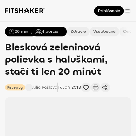
Prihlásenie
20 min
Všetky
Recepty
4
porcie
Zdravie
Všeobecné
Cvičen
Blesková zeleninová
polievka s haluškami,
stačí ti len 20 minút
Júlia
Rašlová
17. Jan 2018
Recepty