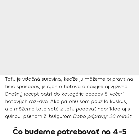
Tofu je vďačná surovina, keďže ju môžeme pripraviť na
tisíc spôsobov, je rýchlo hotová a navyše aj výživná.
Dnešný recept patrí do kategórie obedov či večerí
hotových raz-dva. Ako prílohu som použila kuskus,
ale môžeme toto soté z tofu podávať napríklad aj s
quinou, pšenom či bulgurom.
Doba prípravy:
20 minút
Čo budeme potrebovať na 4-5