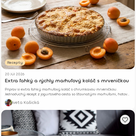
Recepty
20 Júl 2026
Extra ľahký a rýchly marhuľový koláč s mrveničkou
Priprav si extra ľahký marhuľový koláč s chrumkavou mrveničkou.
Jednoduchý recept z jogurtového cesta so šťavnatými marhuľami, hotový
z pár surovín.
Iveta Kašická