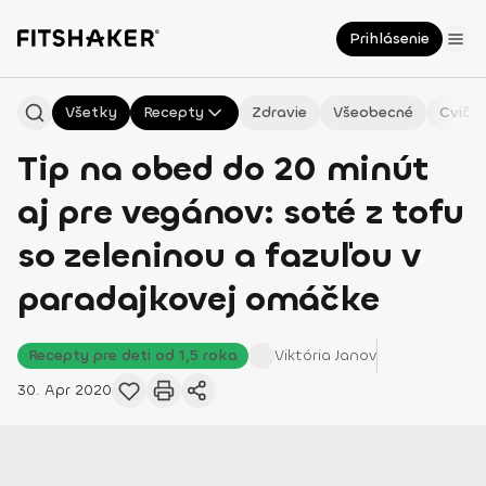
Prihlásenie
Všetky
Recepty
Zdravie
Všeobecné
Cvičen
Tip na obed do 20 minút
aj pre vegánov: soté z tofu
so zeleninou a fazuľou v
paradajkovej omáčke
Recepty pre deti od 1,5 roka
Viktória
Janov
30. Apr 2020