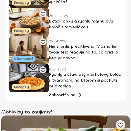
vyskúšať
Recepty
20 Júl 2026
Extra ľahký a rýchly marhuľový
koláč s mrveničkou
Recepty
26 Júl 2026
Nie si príliš precitlivená. Možno len
tvoje telo reaguje na to, čo prežilo
kedysi dávno
Všeobecné
8 Júl 2024
Rýchly a šťavnatý marhuľový koláč
s tvarohom, na ktorom si pochutí
celá rodina
Recepty
Zobraziť viac
Mohlo by ťa zaujímať