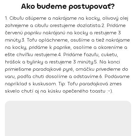
Ako budeme postupovať?
1. Cibuľu ošúpeme a nakrájame na kocky, olivový olej
zohrejeme a cibuľu orestujeme dozlatista.
2. Pridáme
červenú papriku nakrájanú na kocky a restujeme 3
minúty.
3. Tofu opláchneme, osušíme a tiež nakrájame
na kocky, pridáme k paprike, osolíme a okoreníme a
ešte chvíľku restujeme.
4. Pridáme fazuľu, cuketu,
hrášok a bylinky a restujeme 3 minúty.
5. Na konci
primiešame paradajkové pyré, omáčku privedieme do
varu, podľa chuti dosolíme a odstavíme.
6. Podávame
napríklad s kuskusom.
Tip
: Tofu paradajková zmes
skvelo chutí aj na kúsku opečeného toastu :-).