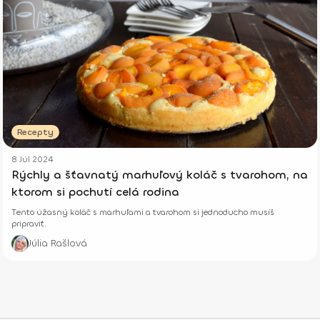
Recepty
8 Júl 2024
Rýchly a šťavnatý marhuľový koláč s tvarohom, na
ktorom si pochutí celá rodina
Tento úžasný koláč s marhuľami a tvarohom si jednoducho musíš
pripraviť.
Júlia Rašlová