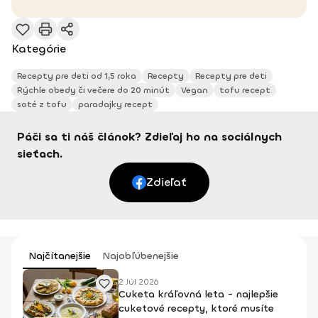
Kategórie
Recepty pre deti od 1,5 roka
Recepty
Recepty pre deti
Rýchle obedy či večere do 20 minút
Vegan
tofu recept
soté z tofu
paradajky recept
Páči sa ti náš článok? Zdieľaj ho na sociálnych
sieťach.
Zdieľať
Najčítanejšie
Najobľúbenejšie
2 Júl 2026
Cuketa kráľovná leta - najlepšie
cuketové recepty, ktoré musíte