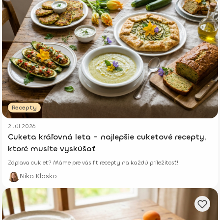
Recepty
2 Júl 2026
Cuketa kráľovná leta - najlepšie cuketové recepty,
ktoré musíte vyskúšať
Záplava cukiet? Máme pre vás fit recepty na každú príležitosť!
Nika Klasko