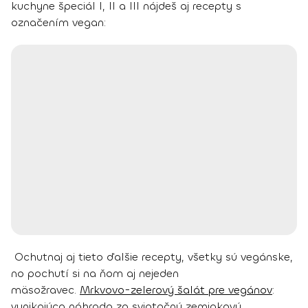
kuchyne špeciál I, II a III nájdeš aj recepty s
označením vegan:
Ochutnaj aj tieto ďalšie recepty, všetky sú vegánske,
no pochutí si na ňom aj nejeden
mäsožravec.
Mrkvovo-zelerový šalát pre vegánov
:
vynikajúca náhrada za sviatočný zemiakový