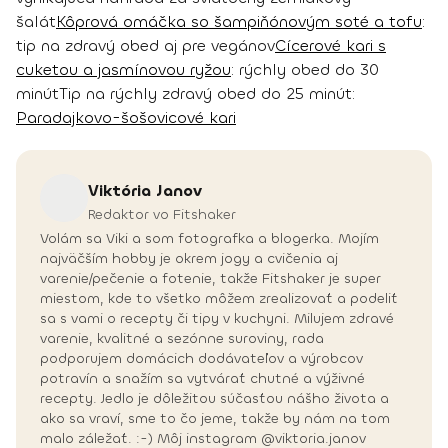
šalát
Kôprová omáčka so šampiňónovým soté a tofu
:
tip na zdravý obed aj pre vegánov
Cícerové kari s
cuketou a jasmínovou ryžou
: rýchly obed do 30
minút
Tip na rýchly zdravý obed do 25 minút:
Paradajkovo-šošovicové kari
Viktória
Janov
Redaktor vo Fitshaker
Volám sa Viki a som fotografka a blogerka. Mojím
najväčším hobby je okrem jogy a cvičenia aj
varenie/pečenie a fotenie, takže Fitshaker je super
miestom, kde to všetko môžem zrealizovať a podeliť
sa s vami o recepty či tipy v kuchyni. Milujem zdravé
varenie, kvalitné a sezónne suroviny, rada
podporujem domácich dodávateľov a výrobcov
potravín a snažím sa vytvárať chutné a výživné
recepty. Jedlo je dôležitou súčasťou nášho života a
ako sa vraví, sme to čo jeme, takže by nám na tom
malo záležať. :-) Môj instagram @viktoria.janov