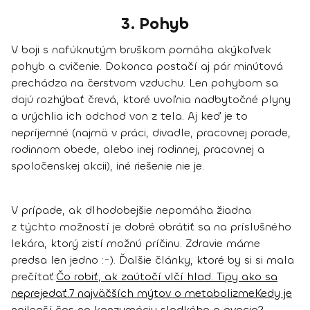
3. Pohyb
V boji s nafúknutým bruškom pomáha akýkoľvek
pohyb a cvičenie. Dokonca postačí aj pár minútová
prechádza na čerstvom vzduchu.
Len pohybom sa
dajú rozhýbať črevá
, ktoré uvoľnia nadbytočné plyny
a urýchlia ich odchod von z tela. Aj keď je to
nepríjemné (najmä v práci, divadle, pracovnej porade,
rodinnom obede, alebo inej rodinnej, pracovnej a
spoločenskej akcii), iné riešenie nie je.
V prípade, ak dlhodobejšie nepomáha žiadna
z týchto možností je dobré obrátiť sa na príslušného
lekára, ktorý zistí možnú príčinu. Zdravie máme
predsa len jedno :-).
Ďalšie články, ktoré by si si mala
prečítať:
Čo robiť, ak zaútočí vlčí hlad. Tipy ako sa
neprejedať.
7 najväčších mýtov o metabolizme
Kedy je
najlepší čas na konzumáciu sladkého a ovocia?