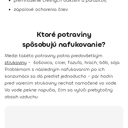
premnoženie črevných baktérií a parazitov,
zápalové ochorenia čriev.
Ktoré potraviny
spôsobujú nafukovanie?
Medzi takéto potraviny patria predovšetkým
strukoviny
- šošovica, cícer, fazuľa, hrach, bôb, sója
.
Problémom s následným nafukovaním po ich
konzumácii sa dá predísť jednoducho - pár hodín
pred varením strukoviny nechať namočené vo vode.
Vo vode pekne napučia, čím sa vylúči prebytočný
obsah vzduchu.