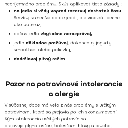
nepríjemného problému. Skús aplikovať tieto zásady :
na jedlo si vždy vopred rezervuj dostatok času
.
Servíruj si menšie porcie jedál, ale viackrát denne
ako doteraz,
počas jedla
zbytočne nerozprávaj,
jedlo
dôkladne prežúvaj
, dokonca aj jogurty,
smoothies alebo polievky,
dodržiavaj pitný režim
.
Pozor na potravinové intolerancie
a alergie
V súčasnej dobe má veľa z nás problémy s určitými
potravinami, ktoré sa prejavia po ich skonzumovaní.
Kým intolerancia určitých potravín sa
prejavuje plynatosťou, bolesťami hlavy a brucha,