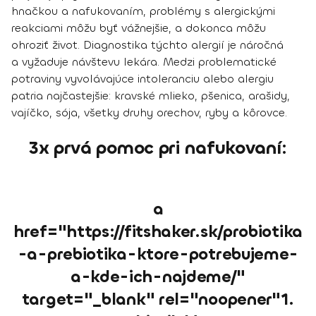
hnačkou a nafukovaním, problémy s alergickými
reakciami môžu byť vážnejšie, a dokonca môžu
ohroziť život. Diagnostika týchto alergií je náročná
a vyžaduje návštevu lekára. Medzi problematické
potraviny vyvolávajúce intoleranciu alebo alergiu
patria najčastejšie:
kravské mlieko, pšenica, arašidy,
vajíčko, sója, všetky druhy orechov, ryby a kôrovce.
3x prvá pomoc pri nafukovaní:
a
href="https://fitshaker.sk/probiotika
-a-prebiotika-ktore-potrebujeme-
a-kde-ich-najdeme/"
target="_blank" rel="noopener"1.