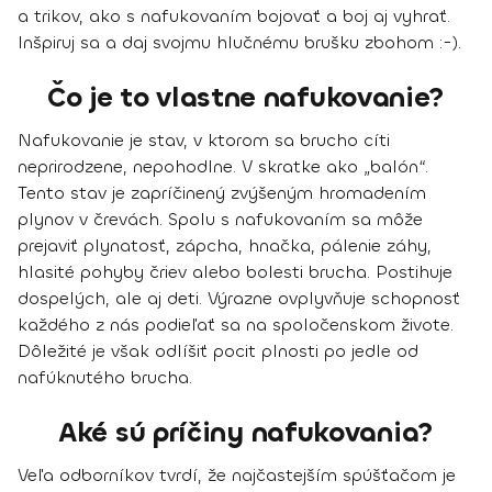
a trikov, ako s nafukovaním bojovať a boj aj vyhrať.
Inšpiruj sa a daj svojmu hlučnému brušku zbohom :-).
Čo je to vlastne nafukovanie?
Nafukovanie je stav, v ktorom sa brucho cíti
neprirodzene, nepohodlne. V skratke ako „balón“.
Tento stav je zapríčinený zvýšeným hromadením
plynov v črevách. Spolu s nafukovaním sa môže
prejaviť plynatosť, zápcha, hnačka, pálenie záhy,
hlasité pohyby čriev alebo bolesti brucha
. Postihuje
dospelých, ale aj deti. Výrazne ovplyvňuje schopnosť
každého z nás podieľať sa na spoločenskom živote.
Dôležité je však odlíšiť pocit plnosti po jedle od
nafúknutého brucha.
Aké sú príčiny nafukovania?
Veľa odborníkov tvrdí, že najčastejším spúšťačom je