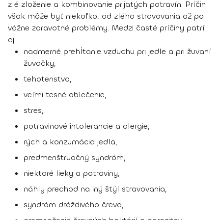
zlé zloženie a kombinovanie prijatých potravín
. Príčin
však môže byť niekoľko, od zlého stravovania až po
vážne zdravotné problémy. Medzi časté príčiny patrí
aj:
nadmerné prehĺtanie vzduchu pri jedle a pri žuvaní
žuvačky,
tehotenstvo,
veľmi tesné oblečenie,
stres,
potravinové intolerancie a alergie,
rýchla konzumácia jedla,
predmenštruačný syndróm,
niektoré lieky a potraviny,
náhly prechod na iný štýl stravovania,
syndróm dráždivého čreva,