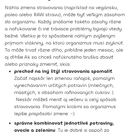
Náhla zmena stravovania (napríklad na vegánsku,
paleo alebo RAW stravu), môže byť veľkým zásahom
do organizmu. Každý znášame takéto zásahy rôzne
a nafukovanie či iné tráviace problémy bývajú vtedy
bežné. Všetko je to
spôsobené náhlym zvýšeným
príjmom vlákniny
, na ktorú organizmus musí zvyknúť.
To môže trvať rôzne dlho, približne jeden mesiac, ale
aj dlhšie.
Ak sa
chceš nafúknutého bruška zbaviť
alebo príznaky zmierniť, skús
:
prechod na iný štýl stravovania spomaliť
.
Začať najskôr len zmenou raňajok, pomalým
vynechávaním určitých potravín (mliečnych,
mäsitých, s obsahom rafinovaných cukrov...).
Neskôr môžeš meniť aj večeru a celý spôsob
stravovania. Pomalými krokmi sa organizmus
lepšie prispôsobí zmene :-).
správne kombinovať jednotlivé potraviny,
ovocie a zeleninu
. Tu je dobré si aspoň zo