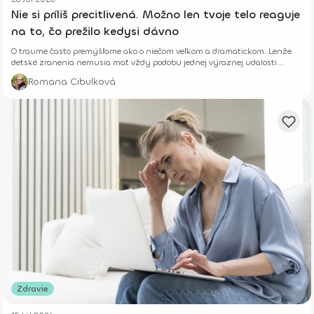
Nie si príliš precitlivená. Možno len tvoje telo reaguje
na to, čo prežilo kedysi dávno
O traume často premýšľame ako o niečom veľkom a dramatickom. Lenže
detské zranenia nemusia mať vždy podobu jednej výraznej udalosti.
Niekedy rastú potichu.
Romana Cibulková
Zdravie