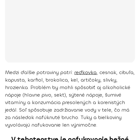
Medzi ďalšie potraviny patrí:
reďkovka
, cesnak, cibuľa,
kapusta, karfiol, brokolica, kel, artičoky, slivky,
hrozienka.
Problém by mohli spôsobiť aj
alkoholické
nápoje
(hlavne pivo, sekt),
sýtené nápoje, šumivé
vitamíny
a konzumácia presolených a korenistých
jedál. Soľ spôsobuje zadržiavanie vody v tele, čo má
za následok nafúknuté brucho. Tuky a bielkoviny
vyvolávajú nafukovanie len výnimočne.
V tehotenstve je nafukovanie bežné