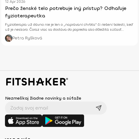
12 Apr 2026
Prečo ženské telo potrebuje iný prístup? Odhaľuje
fyzioterapeutka
Fyzioterapia už dávno nie je len o „naprávaní chrbta“ či riešení bolesti, keď
už je neskoro. Čoraz viac sa dostáva do popredia ako dôležitá súčasť
prevencie, starostlivosti o telo aj celkového zdravia – fyzického aj
Petra Ryšková
psychického.
Nezmeškaj žiadne novinky a súťaže