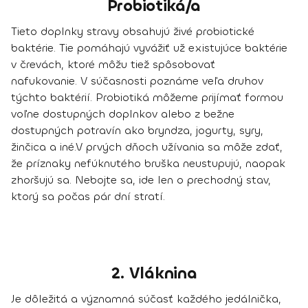
Probiotiká/a
Tieto doplnky stravy obsahujú živé probiotické
baktérie. Tie pomáhajú vyvážiť už existujúce baktérie
v črevách, ktoré môžu tiež spôsobovať
nafukovanie. V súčasnosti poznáme veľa druhov
týchto baktérií. Probiotiká môžeme prijímať formou
voľne dostupných doplnkov alebo z bežne
dostupných potravín ako
bryndza, jogurty, syry,
žinčica
a iné.
V prvých dňoch užívania sa môže zdať,
že príznaky nefúknutého bruška neustupujú, naopak
zhoršujú sa. Nebojte sa, ide len o prechodný stav,
ktorý sa počas pár dní stratí.
2. Vláknina
Je dôležitá a významná súčasť každého jedálnička,