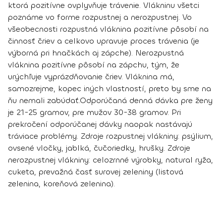
ktorá pozitívne ovplyvňuje trávenie. Vlákninu všetci
poznáme vo forme rozpustnej a nerozpustnej. Vo
všeobecnosti rozpustná vláknina pozitívne pôsobí na
činnosť čriev a celkovo upravuje proces trávenia (je
výborná pri hnačkách aj zápche). Nerozpustná
vláknina pozitívne pôsobí na zápchu, tým, že
urýchľuje vyprázdňovanie čriev. Vláknina má,
samozrejme, kopec iných vlastností, preto by sme na
ňu nemali zabúdať.
Odporúčaná denná dávka pre ženy
je 21-25 gramov, pre mužov 30-38 gramov. Pri
prekročení odporúčanej dávky naopak nastávajú
tráviace problémy. Zdroje rozpustnej vlákniny:
psýlium,
ovsené vločky, jablká, čučoriedky, hrušky
. Zdroje
nerozpustnej vlákniny: c
elozrnné výrobky, natural ryža,
cuketa, prevažná časť surovej zeleniny
(listová
zelenina, koreňová zelenina).