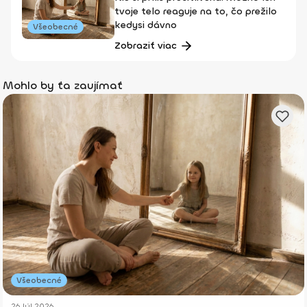
tvoje telo reaguje na to, čo prežilo
kedysi dávno
Všeobecné
Zobraziť viac
Mohlo by ťa zaujímať
Všeobecné
26 Júl 2026