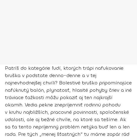
Patríš do kategórie ľudí, ktorých trápi nafukovanie
bruška v podstate denno-denne a v tej
najnevhodnejšej chvíli? Bolestivé bruško pripomínajúce
nafúknutý balón, plynatosť, hlasité pohyby čriev a iné
tráviace ťažkosti môžu pokaziť aj ten najkrajší
okamih. Vedia pekne znepríjemniť rodinnú pohodu
v kruhu najbližších, pracovné povinnosti, spoločenské
udalosti, ale aj bežné chvíle, na ktoré sa tešíme. Ak
sa ťa tento nepríjemný problém netýka buď len a len
rada. Pre tých „menej šťastných“ tu máme zopár rád