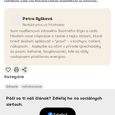
Petra
Ryšková
Redaktorka vo Fitshaker
Som nadšencom zdravého životného štýlu a rada
hľadám nové inšpirácie a teórie z tejto oblasti, ktoré
hneď skúšam aplikovať v "praxi" - v kuchyni, cvičení,
nákupoch... Najlepšie sa cítim v prírode (prechádzky
so psom, behanie, bicyklovanie), kde sa vždy
nadopujem pozitívnou energiou.
Kategórie
Zdravie
nafukovanie
Páči sa ti náš článok? Zdieľaj ho na sociálnych
sieťach.
Zdieľať