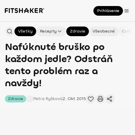
Prihlásenie
Všetky
Recepty
Zdravie
Všeobecné
Cvičen
Nafúknuté bruško po
každom jedle? Odstráň
tento problém raz a
navždy!
Zdravie
Petra
Ryšková
2. Okt 2015