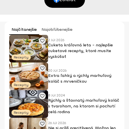
Najčítanejšie
Najobľúbenejšie
2 Júl 2026
Cuketa kráľovná leta - najlepšie
cuketové recepty, ktoré musíte
vyskúšať
Recepty
20 Júl 2026
Extra ľahký a rýchly marhuľový
koláč s mrveničkou
Recepty
8 Júl 2024
Rýchly a šťavnatý marhuľový koláč
s tvarohom, na ktorom si pochutí
celá rodina
Recepty
26 Júl 2026
Nie si príliš precitlivená. Možno len