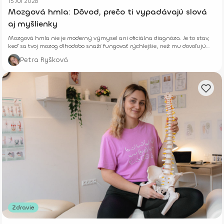
15 Júl 2026
Mozgová hmla: Dôvod, prečo ti vypadávajú slová
aj myšlienky
Mozgová hmla nie je moderný výmysel ani oficiálna diagnóza. Je to stav,
keď sa tvoj mozog dlhodobo snaží fungovať rýchlejšie, než mu dovoľujú
jeho biologické limity.
Petra Ryšková
Zdravie