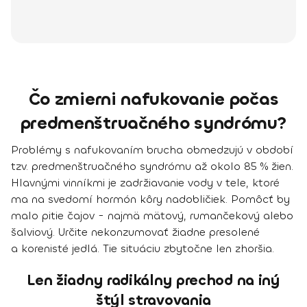
Čo zmierni nafukovanie počas
predmenštruačného syndrómu?
Problémy s nafukovaním brucha obmedzujú v období
tzv. predmenštruačného syndrómu až okolo 85 % žien.
Hlavnými vinníkmi je zadržiavanie vody v tele, ktoré
ma na svedomí hormón kôry nadobličiek.
Pomôcť by
malo pitie čajov - najmä mätový, rumančekový alebo
šalviový
. Určite nekonzumovať žiadne presolené
a korenisté jedlá. Tie situáciu zbytočne len zhoršia.
Len žiadny radikálny prechod na iný
štýl stravovania