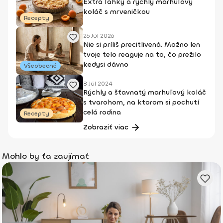
Extra ľahký a rýchly marhuľový
koláč s mrveničkou
Recepty
26 Júl 2026
Nie si príliš precitlivená. Možno len
tvoje telo reaguje na to, čo prežilo
kedysi dávno
Všeobecné
8 Júl 2024
Rýchly a šťavnatý marhuľový koláč
s tvarohom, na ktorom si pochutí
celá rodina
Recepty
Zobraziť viac
Mohlo by ťa zaujímať