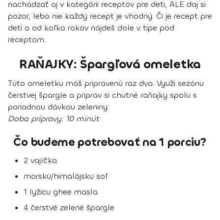
nachádzať aj v kategórii receptov pre deti, ALE daj si
pozor, lebo nie každý recept je vhodný. Či je recept pre
deti a od koľko rokov nájdeš dole v tipe pod
receptom.
RAŇAJKY: Špargľová omeletka
Túto omeletku máš pripravenú raz dva. Využi sezónu
čerstvej špargle a priprav si chutné raňajky spolu s
poriadnou dávkou zeleniny.
Doba prípravy:
10 minút
Čo budeme potrebovať na 1 porciu?
2 vajíčka
morskú/himalájsku soľ
1 lyžicu ghee masla
4 čerstvé zelené špargle