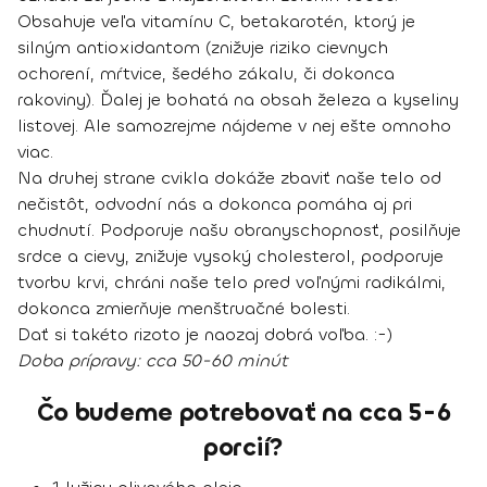
Obsahuje veľa vitamínu C, betakarotén, ktorý je
silným antioxidantom (znižuje riziko cievnych
ochorení, mŕtvice, šedého zákalu, či dokonca
rakoviny). Ďalej je bohatá na obsah železa a kyseliny
listovej. Ale samozrejme nájdeme v nej ešte omnoho
viac.
Na druhej strane cvikla dokáže zbaviť naše telo od
nečistôt, odvodní nás a dokonca pomáha aj pri
chudnutí. Podporuje našu obranyschopnosť, posilňuje
srdce a cievy, znižuje vysoký cholesterol, podporuje
tvorbu krvi, chráni naše telo pred voľnými radikálmi,
dokonca zmierňuje menštruačné bolesti.
Dať si takéto rizoto je naozaj dobrá voľba. :-)
Doba prípravy:
cca 50-60 minút
Čo budeme potrebovať na cca 5-6
porcií?