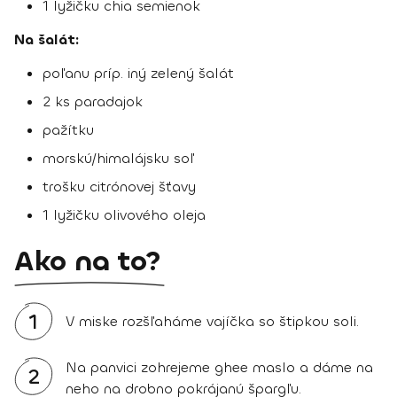
1 lyžičku chia semienok
Na šalát:
poľanu príp. iný zelený šalát
2 ks paradajok
pažítku
morskú/himalájsku soľ
trošku citrónovej šťavy
1 lyžičku olivového oleja
Ako na to?
1
V miske rozšľaháme vajíčka so štipkou soli.
Na panvici zohrejeme ghee maslo a dáme na
2
neho na drobno pokrájanú špargľu.