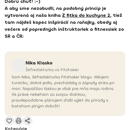
Dobrú chuť! :-)
A aby sme nezabudli, na podobný princíp je
vytvorená aj naša kniha
Z fitka do kuchyne 2
, tiež
tam nájdeš kopec inšpirácií na raňajky, obedy aj
večere od popredných inštruktoriek a fitnessiek zo
SR a ČR:
Nika
Klasko
Šéfredaktorka vo Fitshaker
Som Nika, šéfredaktorka Fitshaker blogu. Milujem
turistiku, dobré jedlo, prechádzky a západy slnka pri
mori. Najväčšou láskou je však pre mňa moja rodina.
Ak práve nebehám za svojou dcérkou,
pravdepodobne plánujem ďalší výlet do prírody s
batohom plným dobrôt!
Kategórie