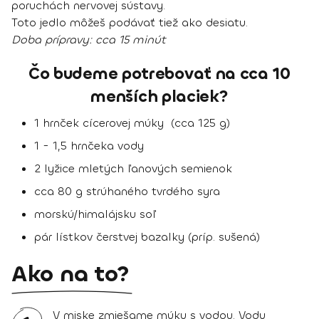
poruchách nervovej sústavy.
Toto jedlo môžeš podávať tiež ako desiatu.
Doba prípravy:
cca 15 minút
Čo budeme potrebovať na cca 10
menších placiek?
1 hrnček cícerovej múky (cca 125 g)
1 - 1,5 hrnčeka vody
2 lyžice mletých ľanových semienok
cca 80 g strúhaného tvrdého syra
morskú/himalájsku soľ
pár lístkov čerstvej bazalky (príp. sušená)
Ako na to?
V miske zmiešame múku s vodou. Vodu