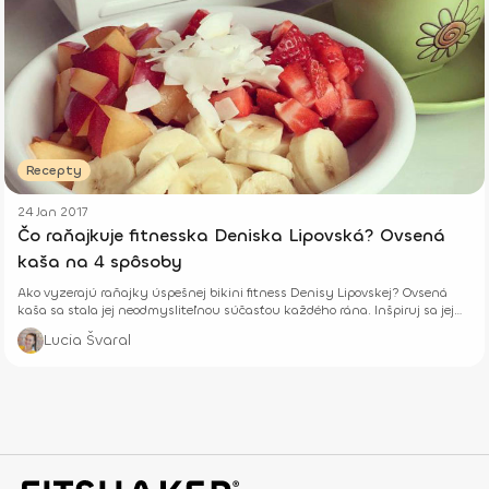
Recepty
24 Jan 2017
Čo raňajkuje fitnesska Deniska Lipovská? Ovsená
kaša na 4 spôsoby
Ako vyzerajú raňajky úspešnej bikini fitness Denisy Lipovskej? Ovsená
kaša sa stala jej neodmysliteľnou súčasťou každého rána. Inšpiruj sa jej
receptmi!
Lucia Švaral