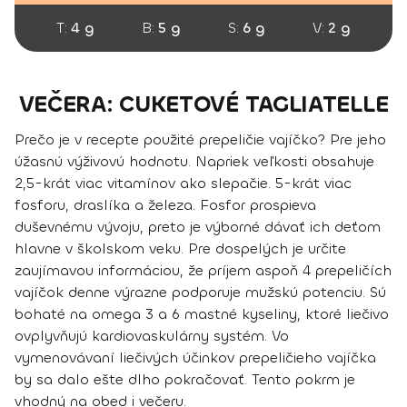
T:
4 g
B:
5 g
S:
6 g
V:
2 g
VEČERA: CUKETOVÉ TAGLIATELLE
Prečo je v recepte použité prepeličie vajíčko? Pre jeho
úžasnú výživovú hodnotu. Napriek veľkosti obsahuje
2,5-krát viac vitamínov ako slepačie. 5-krát viac
fosforu, draslíka a železa. Fosfor prospieva
duševnému vývoju, preto je výborné dávať ich deťom
hlavne v školskom veku. Pre dospelých je určite
zaujímavou informáciou, že príjem aspoň 4 prepeličích
vajíčok denne výrazne podporuje mužskú potenciu. Sú
bohaté na omega 3 a 6 mastné kyseliny, ktoré liečivo
ovplyvňujú kardiovaskulárny systém. Vo
vymenovávaní liečivých účinkov prepeličieho vajíčka
by sa dalo ešte dlho pokračovať. Tento pokrm je
vhodný na obed i večeru.