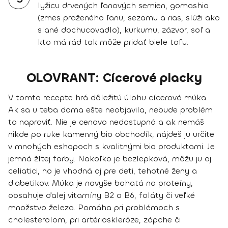
lyžicu drvených ľanových semien, gomashio
(zmes praženého ľanu, sezamu a rias, slúži ako
slané dochucovadlo), kurkumu, zázvor, soľ a
kto má rád tak môže pridať biele tofu.
OLOVRANT: Cícerové placky
V tomto recepte hrá dôležitú úlohu cícerová múka.
Ak sa u teba doma ešte neobjavila, nebude problém
to napraviť. Nie je cenovo nedostupná a ak nemáš
nikde po ruke kamenný bio obchodík, nájdeš ju určite
v mnohých eshopoch s kvalitnými bio produktami. Je
jemná žltej farby. Nakoľko je bezlepková, môžu ju aj
celiatici, no je vhodná aj pre deti, tehotné ženy a
diabetikov. Múka je navyše bohatá na proteíny,
obsahuje ďalej vitamíny B2 a B6, foláty či veľké
množstvo železa. Pomáha pri problémoch s
cholesterolom, pri artérioskleróze, zápche či