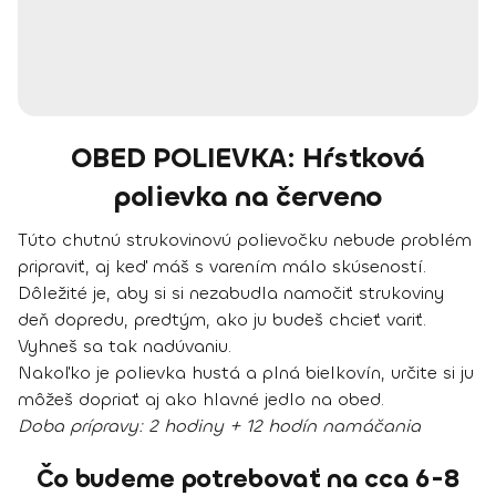
OBED POLIEVKA: Hŕstková
polievka na červeno
Túto chutnú strukovinovú polievočku nebude problém
pripraviť, aj keď máš s varením málo skúseností.
Dôležité je, aby si si nezabudla namočiť strukoviny
deň dopredu, predtým, ako ju budeš chcieť variť.
Vyhneš sa tak nadúvaniu.
Nakoľko je polievka hustá a plná bielkovín, určite si ju
môžeš dopriať aj ako hlavné jedlo na obed.
Doba prípravy:
2 hodiny + 12 hodín namáčania
Čo budeme potrebovať na cca 6-8