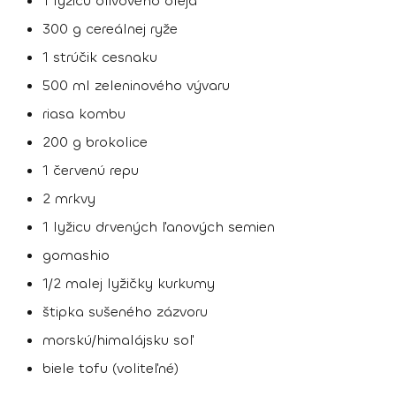
1 lyžicu olivového oleja
300 g cereálnej ryže
1 strúčik cesnaku
500 ml zeleninového vývaru
riasa kombu
200 g brokolice
1 červenú repu
2 mrkvy
1 lyžicu drvených ľanových semien
gomashio
1/2 malej lyžičky kurkumy
štipka sušeného zázvoru
morskú/himalájsku soľ
biele tofu (voliteľné)