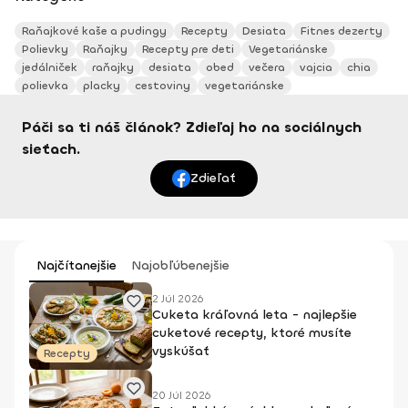
Raňajkové kaše a pudingy
Recepty
Desiata
Fitnes dezerty
Polievky
Raňajky
Recepty pre deti
Vegetariánske
jedálniček
raňajky
desiata
obed
večera
vajcia
chia
polievka
placky
cestoviny
vegetariánske
Páči sa ti náš článok? Zdieľaj ho na sociálnych
sieťach.
Zdieľať
Najčítanejšie
Najobľúbenejšie
2 Júl 2026
Cuketa kráľovná leta - najlepšie
cuketové recepty, ktoré musíte
vyskúšať
Recepty
20 Júl 2026