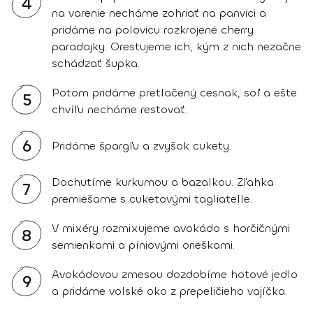
4
na varenie necháme zohriať na panvici a
pridáme na polovicu rozkrojené cherry
paradajky. Orestujeme ich, kým z nich nezačne
schádzať šupka.
Potom pridáme pretlačený cesnak, soľ a ešte
5
chvíľu necháme restovať.
6
Pridáme špargľu a zvyšok cukety.
Dochutíme kurkumou a bazalkou. Zľahka
7
premiešame s cuketovými tagliatelle.
V mixéry rozmixujeme avokádo s horčičnými
8
semienkami a píniovými orieškami.
Avokádovou zmesou dozdobíme hotové jedlo
9
a pridáme volské oko z prepeličieho vajíčka.