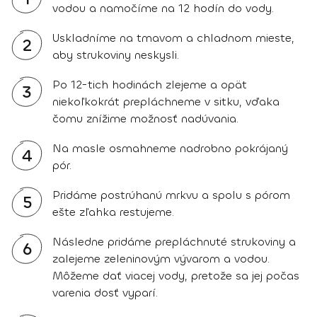
vodou a namočíme na 12 hodín do vody.
Uskladníme na tmavom a chladnom mieste,
2
aby strukoviny neskysli.
Po 12-tich hodinách zlejeme a opät
3
niekoľkokrát prepláchneme v sitku, vďaka
čomu znížime možnosť nadúvania.
Na masle osmahneme nadrobno pokrájaný
4
pór.
Pridáme postrúhanú mrkvu a spolu s pórom
5
ešte zľahka restujeme.
Následne pridáme prepláchnuté strukoviny a
6
zalejeme zeleninovým vývarom a vodou.
Môžeme dať viacej vody, pretože sa jej počas
varenia dosť vyparí.