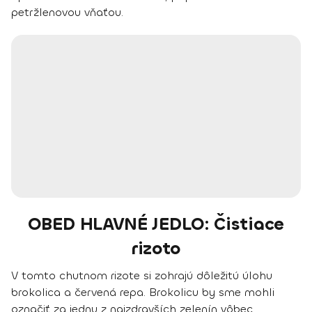
petržlenovou vňaťou.
OBED HLAVNÉ JEDLO: Čistiace
rizoto
V tomto chutnom rizote si zohrajú dôležitú úlohu
brokolica a červená repa. Brokolicu by sme mohli
označiť za jednu z najzdravších zelenín vôbec.