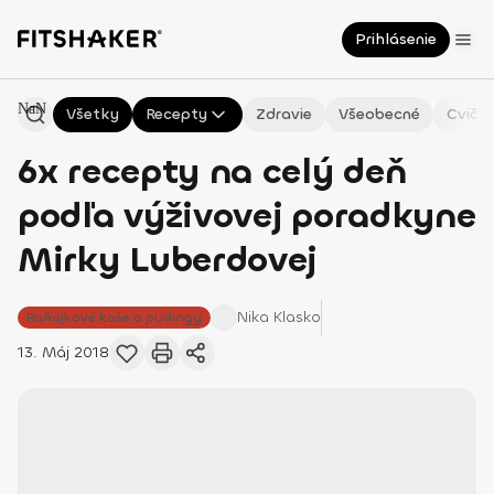
Prihlásenie
NaN
Všetky
Recepty
Zdravie
Všeobecné
Cvičen
6x recepty na celý deň
podľa výživovej poradkyne
Mirky Luberdovej
Nika
Klasko
Raňajkové kaše a pudingy
13. Máj 2018