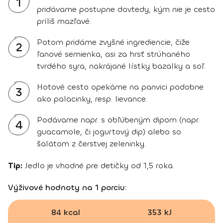
1
pridávame postupne dovtedy, kým nie je cesto
príliš mazľavé.
Potom pridáme zvyšné ingrediencie, čiže
2
ľanové semienka, asi za hrsť strúhaného
tvrdého syra, nakrájané lístky bazalky a soľ.
Hotové cesto opekáme na panvici podobne
3
ako palacinky, resp. lievance.
Podávame napr. s obľúbeným dipom (napr.
4
guacamole, či jogurtový dip) alebo so
šalátom z čerstvej zeleninky.
Tip:
Jedlo je vhodné pre detičky od 1,5 roka.
Výživové hodnoty na 1 porciu:
84 kcal
353 kJ