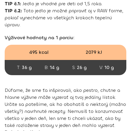
TIP č.1:
Jedlo je vhodné pre deti od 1,5 roka.
TIP č.2:
Toto jedlo je možné pripraviť aj v RAW forme,
pokiaľ vynecháme vo všetkých krokoch tepelnú
úpravu.
Výživové hodnoty na 1 porciu:
495 kcal
2079 kJ
T:
36 g
B:
14 g
S:
26 g
V:
10 g
Dúfame, že sme ťa inšpirovali, ako pestro, chutne a
hlavne výživne môže vyzerať aj tvoj jedálny lístok.
Určite sa potešíme, ak ho obohatíš o niektorý (možno
všetky?) navrhnuté recepty. Nemusíš to konzumovať
všetko v jeden deň, len sme ti chceli ukázať, ako by
také rozloženie stravy v jeden deň mohlo vyzerať.