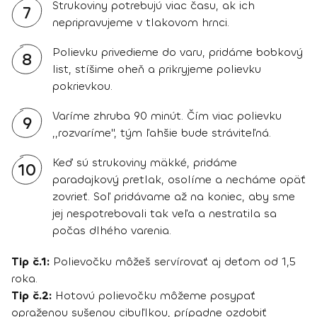
Strukoviny potrebujú viac času, ak ich
7
nepripravujeme v tlakovom hrnci.
Polievku privedieme do varu, pridáme bobkový
8
list, stíšime oheň a prikryjeme polievku
pokrievkou.
Varíme zhruba 90 minút. Čím viac polievku
9
,,rozvaríme'', tým ľahšie bude stráviteľná.
Keď sú strukoviny mäkké, pridáme
10
paradajkový pretlak, osolíme a necháme opäť
zovrieť. Soľ pridávame až na koniec, aby sme
jej nespotrebovali tak veľa a nestratila sa
počas dlhého varenia.
Tip č.1:
Polievočku môžeš servírovať aj deťom od 1,5
roka.
Tip č.2:
Hotovú polievočku môžeme posypať
opraženou sušenou cibuľlkou, prípadne ozdobiť