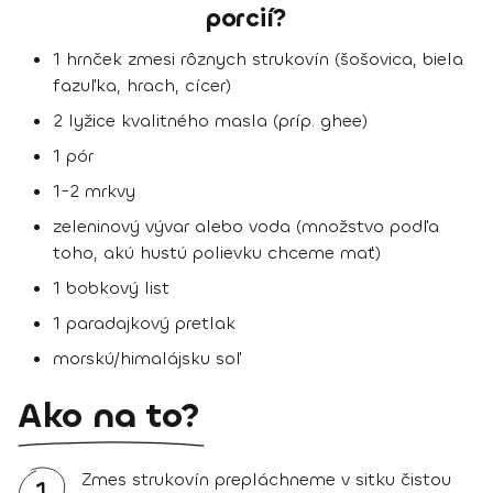
porcií?
1 hrnček zmesi rôznych strukovín (šošovica, biela
fazuľka, hrach, cícer)
2 lyžice kvalitného masla (príp. ghee)
1 pór
1-2 mrkvy
zeleninový vývar alebo voda (množstvo podľa
toho, akú hustú polievku chceme mať)
1 bobkový list
1 paradajkový pretlak
morskú/himalájsku soľ
Ako na to?
Zmes strukovín prepláchneme v sitku čistou
1