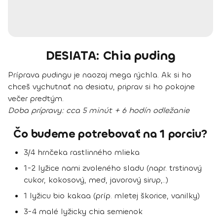
DESIATA: Chia puding
Príprava pudingu je naozaj mega rýchla. Ak si ho
chceš vychutnať na desiatu, priprav si ho pokojne
večer predtým.
Doba prípravy:
cca 5 minút + 6 hodín odležanie
Čo budeme potrebovať na 1 porciu?
3/4 hrnčeka rastlinného mlieka
1-2 lyžice nami zvoleného sladu (napr. trstinový
cukor, kokosový, med, javorový sirup,..)
1 lyžicu bio kakaa (príp. mletej škorice, vanilky)
3-4 malé lyžicky chia semienok