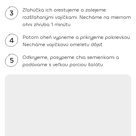
Zľahúčka ich orestujeme a zalejeme
3
rozšľahanými vajíčkami. Necháme na miernom
ohni zhruba 1 minútu.
Potom oheň vypneme a prikryjeme pokrievkou.
4
Necháme vajíčkovú omeletu dôjsť.
Odkryjeme, posypeme chia semienkami a
5
podávame s veľkou porciou šalátu.