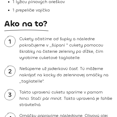
1 lyžicu píniových orieškov
1 prepeličie vajíčko
Ako na to?
Cukety očistíme od šupky a následne
1
pokračujeme v ,,šúpaní " cukety pomocou
škrabky na čistenie zeleniny po dĺžke, čím
vyrobíme cuketové tagliatelle.
Nešúpeme už jadierkovú časť. Tú môžeme
2
nakrájať na kocky do zeleninovej omáčky na
,,tagliatelle".
Takto upravenú cuketu sparíme v parnom
3
hrnci. Stačí pár minút. Takto upravená je ľahšie
stráviteľná.
Omáčku pripravíme následovne. Olivový olej