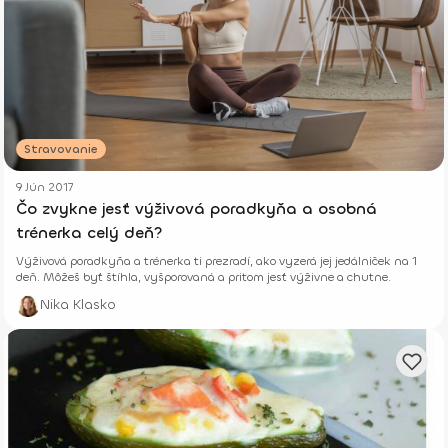
Stravovanie
9 Jún 2017
Čo zvykne jesť výživová poradkyňa a osobná
trénerka celý deň?
Výživová poradkyňa a trénerka ti prezradí, ako vyzerá jej jedálniček na 1
deň. Môžeš byť štíhla, vyšporovaná a pritom jesť výživne a chutne.
Nika Klasko