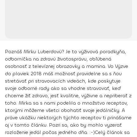
Poznáš Mirku Luberdovú? Je to výživová poradkyňa,
odborníčka na zdravú životosprávu, obľúbená
osobnosť z televíznej obrazovky a mamina. Vo Výzve
do plaviek 2018 máš možnosť pravidelne sa s ňou
stretávať pri stravovacích videách, kde poskytuje
svoje odborné rady ako sa vhodne stravovať, keď
chceme žiť zdravo, jesť kvalitne, výživne a nepriberať z
toho. Mirka sa s nami podelila o množstvo receptov,
ktorými môžeme všetci obohatiť svoje jedálničky. A
práve ukážku niektorých týchto receptov ti prinášame
aj v tomto článku. Pozri sa, ako by mohlo vyzerať
rozloženie jedál počas jedného dňa. :-)Celý článok sa