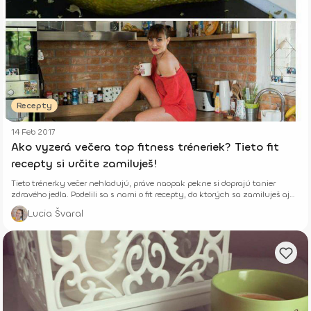
Recepty
14 Feb 2017
Ako vyzerá večera top fitness tréneriek? Tieto fit
recepty si určite zamiluješ!
Tieto trénerky večer nehladujú, práve naopak pekne si doprajú tanier
zdravého jedla. Podelili sa s nami o fit recepty, do ktorých sa zamiluješ aj
ty!
Lucia Švaral