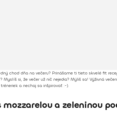
dný chod dňa na večeru? Prinášame ti tieto skvelé fit rece
Myslíš si, že večer už nič nejedia? Mýliš sa! Výživná večer
réneriek a nechaj sa inšpirovať :-).
 mozzarelou a zeleninou po