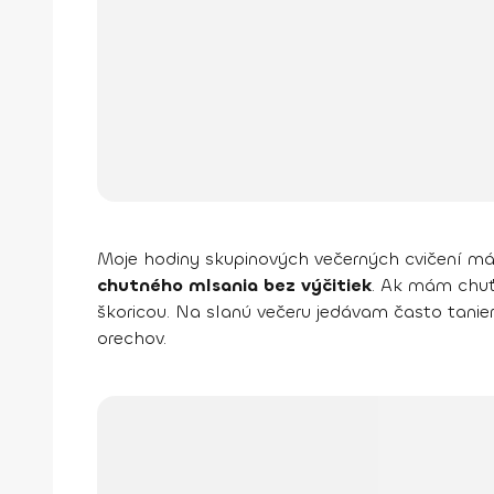
Moje hodiny skupinových večerných cvičení má
chutného mlsania bez výčitiek
. Ak mám chuť 
škoricou. Na slanú večeru jedávam často tanie
orechov.