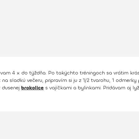
vam 4 x do týždňa. Po takýchto tréningoch sa vrátim krá
na sladkú večeru, pripravím si ju z 1/2 tvarohu, 1 odmerk
r dusenej
brokolice
s vajíčkami a bylinkami. Pridávam aj ly