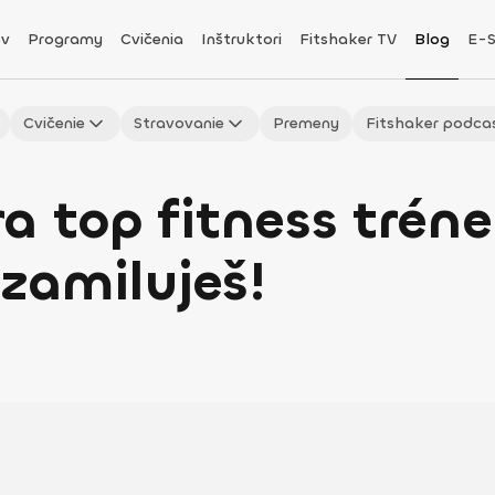
v
Programy
Cvičenia
Inštruktori
Fitshaker TV
Blog
E-
Cvičenie
Stravovanie
Premeny
Fitshaker podca
 top fitness tréner
 zamiluješ!