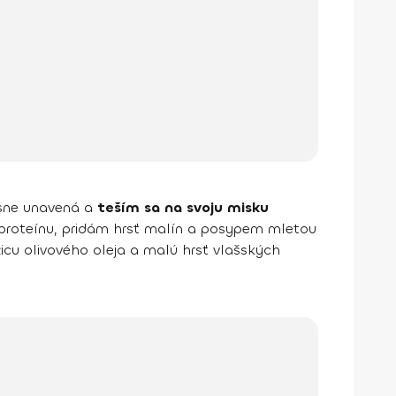
sne unavená a
teším sa na svoju misku
y proteínu, pridám hrsť malín a posypem mletou
žicu olivového oleja a malú hrsť vlašských