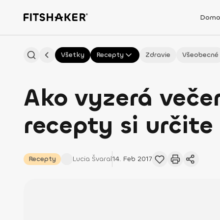
Domo
Všetky
Recepty
Zdravie
Všeobecné
Ako vyzerá večera
recepty si určite
Recepty
Lucia
Švaral
14. Feb 2017