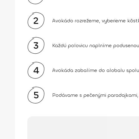
2
Avokádo rozrežeme, vyberieme kôstku
3
Každú polovicu naplníme podusenou 
4
Avokáda zabalíme do alobalu spolu 
5
Podávame s pečenými paradajkami, 