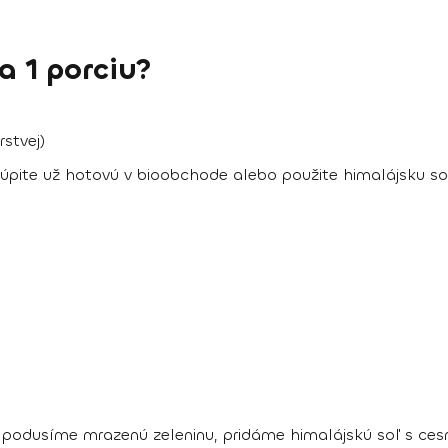
 1 porciu?
rstvej)
pite už hotovú v bioobchode alebo použite himalájsku soľ
a podusíme mrazenú zeleninu, pridáme himalájskú soľ s ce