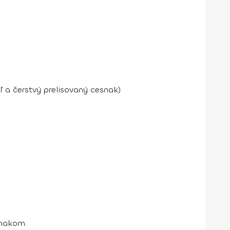
 a čerstvý prelisovaný cesnak)
snakom.