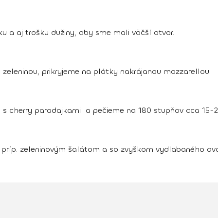
 a aj trošku dužiny, aby sme mali väčší otvor.
zeleninou, prikryjeme na plátky nakrájanou mozzarellou.
s cherry paradajkami a pečieme na 180 stupňov cca 15-2
príp. zeleninovým šalátom a so zvyškom vydlabaného av