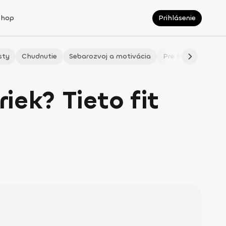
Shop
Prihlásenie
sty
Chudnutie
Sebarozvoj a motivácia
Pre fitmaminky
iek? Tieto fit