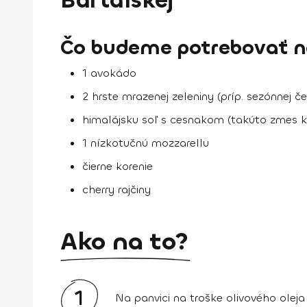
Bartalskej
Čo budeme potrebovať na
1 avokádo
2 hrste mrazenej zeleniny (príp. sezónnej če
himalájsku soľ s cesnakom (takúto zmes kú
1 nízkotučnú mozzarellu
čierne korenie
cherry rajčiny
Ako na to?
1
Na panvici na troške olivového olej