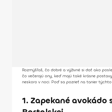
Rozmýšľaš, čo dobré a výživné si dať ako posle
čo večerajú ony, keď majú také krásne postavy? 
neskoro v noci. Poď sa pozrieť na tanier týchto t
1. Zapekané avokádo s