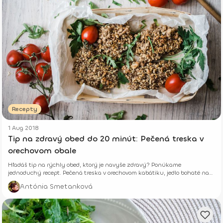
Recepty
1 Aug 2018
Tip na zdravý obed do 20 minút: Pečená treska v
orechovom obale
Hľadáš tip na rýchly obed, ktorý je navyše zdravý? Ponúkame
jednoduchý recept. Pečená treska v orechovom kabátiku, jedlo bohaté na
jód.
Antónia Smetanková