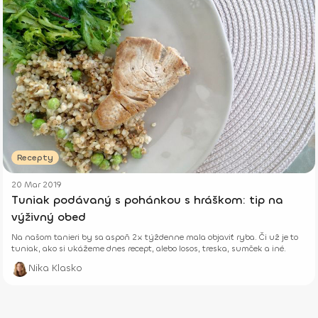
Recepty
20 Mar 2019
Tuniak podávaný s pohánkou s hráškom: tip na
výživný obed
Na našom tanieri by sa aspoň 2x týždenne mala objaviť ryba. Či už je to
tuniak, ako si ukážeme dnes recept, alebo losos, treska, sumček a iné.
Nika Klasko