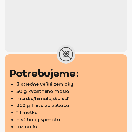
Potrebujeme:
3 stredne veľké zemiaky
50 g kvalitného masla
morskú/himalájsku soľ
300 g filetu zo zubáča
1 limetku
hrsť baby špenátu
rozmarín