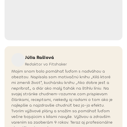
Júlia
Rašlová
Redaktor vo Fitshaker
Mojim snom bolo pomáhať ľuďom s nadváhou a
obezitou. Napísala som motivačnú knihu „Kilá ktoré
mi zmenili život", kuchársku knihu „Ako dobre jesť a
nepribrať„ a diár ako malý ťahák na štíhlu líniu. Na
svojej stránke chudnem-rozumne.com prispievam
článkami, receptami, niekedy aj radami o tom ako je
najlepšie a najzdravšie chudnúť bez jo-jo efektu.
Tvorím výživové plány a snažím sa pomáhať ľuďom
večne bojujúcim s kilami navyše. Výživou a zdravším
varením sa zaoberám 9 rokov. Teraz aj profesionálne