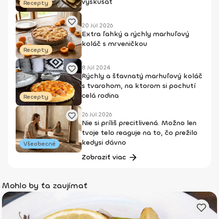
vyskúšať
Recepty
20 Júl 2026
Extra ľahký a rýchly marhuľový
koláč s mrveničkou
Recepty
8 Júl 2024
Rýchly a šťavnatý marhuľový koláč
s tvarohom, na ktorom si pochutí
celá rodina
Recepty
26 Júl 2026
Nie si príliš precitlivená. Možno len
tvoje telo reaguje na to, čo prežilo
kedysi dávno
Všeobecné
Zobraziť viac
Mohlo by ťa zaujímať