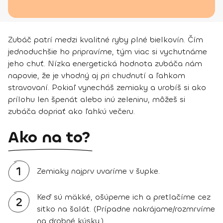
Zubáč patrí medzi kvalitné ryby plné bielkovín. Čím
jednoduchšie ho pripravíme, tým viac si vychutnáme
jeho chuť. Nízka energetická hodnota zubáča nám
napovie, že je vhodný aj pri chudnutí a ľahkom
stravovaní. Pokiaľ vynecháš zemiaky a urobíš si ako
prílohu len špenát alebo inú zeleninu, môžeš si
zubáča dopriať ako ľahkú večeru.
Ako na to?
1
Zemiaky najprv uvaríme v šupke.
Keď sú mäkké, ošúpeme ich a pretlačíme cez
2
sitko na šalát. (Prípadne nakrájame/rozmrvíme
na drobné kúsky.)