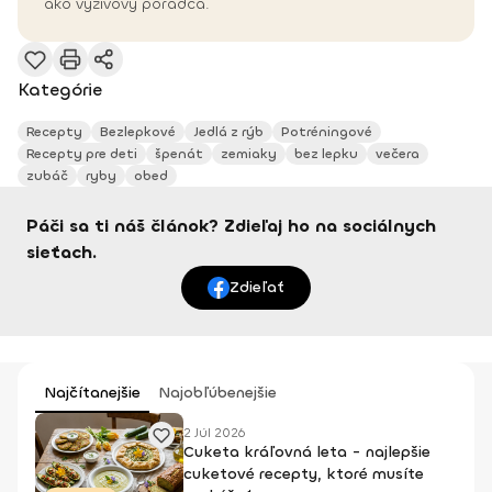
ako výživový poradca.
Kategórie
Recepty
Bezlepkové
Jedlá z rýb
Potréningové
Recepty pre deti
špenát
zemiaky
bez lepku
večera
zubáč
ryby
obed
Páči sa ti náš článok? Zdieľaj ho na sociálnych
sieťach.
Zdieľať
Najčítanejšie
Najobľúbenejšie
2 Júl 2026
Cuketa kráľovná leta - najlepšie
cuketové recepty, ktoré musíte