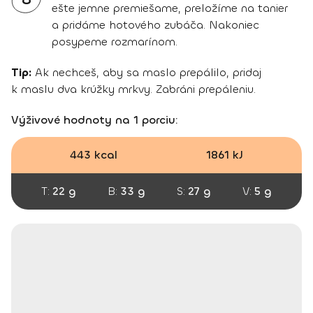
ešte jemne premiešame, preložíme na tanier
a pridáme hotového zubáča. Nakoniec
posypeme rozmarínom.
Tip:
Ak nechceš, aby sa maslo prepálilo, pridaj
k maslu dva krúžky mrkvy. Zabráni prepáleniu.
Výživové hodnoty na 1 porciu:
443 kcal
1861 kJ
T:
22 g
B:
33 g
S:
27 g
V:
5 g