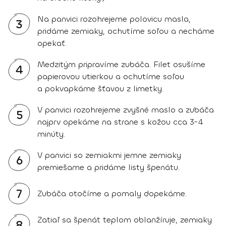
Na panvici rozohrejeme polovicu masla,
3
pridáme zemiaky, ochutíme soľou a necháme
opekať.
Medzitým pripravíme zubáča. Filet osušíme
4
papierovou utierkou a ochutíme soľou
a pokvapkáme šťavou z limetky.
V panvici rozohrejeme zvyšné maslo a zubáča
5
najprv opekáme na strane s kožou cca 3-4
minúty.
V panvici so zemiakmi jemne zemiaky
6
premiešame a pridáme listy špenátu.
7
Zubáča otočíme a pomaly dopekáme.
Zatiaľ sa špenát teplom oblanžíruje, zemiaky
8