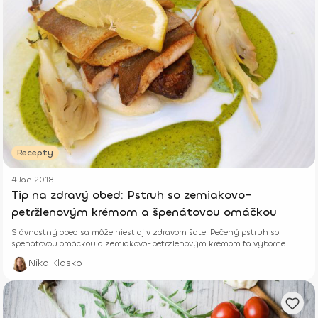
Recepty
4 Jan 2018
Tip na zdravý obed: Pstruh so zemiakovo-
petržlenovým krémom a špenátovou omáčkou
Slávnostný obed sa môže niesť aj v zdravom šate. Pečený pstruh so
špenátovou omáčkou a zemiakovo-petržlenovým krémom ťa výborne
zasýti.
Nika Klasko