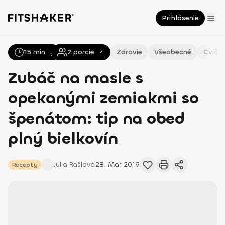
Prihlásenie
15 min
Všetky
Recepty
2
porcie
Zdravie
Všeobecné
Cvičen
Zubáč na masle s
opekanými zemiakmi so
špenátom: tip na obed
plný bielkovín
Júlia
Rašlová
28. Mar 2019
Recepty