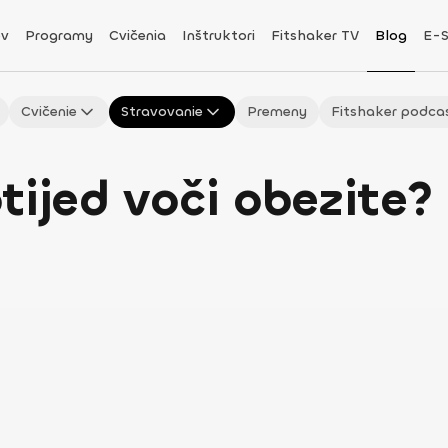
v
Programy
Cvičenia
Inštruktori
Fitshaker TV
Blog
E-
Cvičenie
Stravovanie
Premeny
Fitshaker podca
tijed voči obezite?