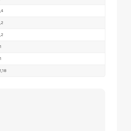
,4
,2
,2
1
1
2,18