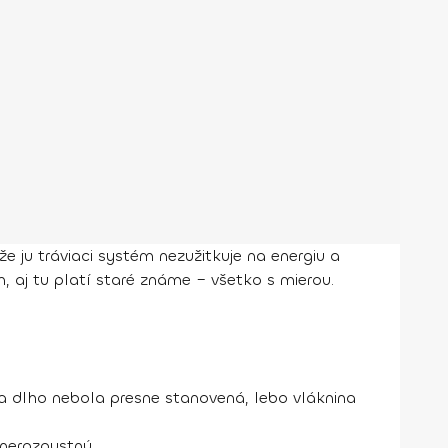
 ju tráviaci systém nezužitkuje na energiu a
 aj tu platí staré známe – všetko s mierou.
cia dlho nebola presne stanovená, lebo vláknina
 nerozpustnú.