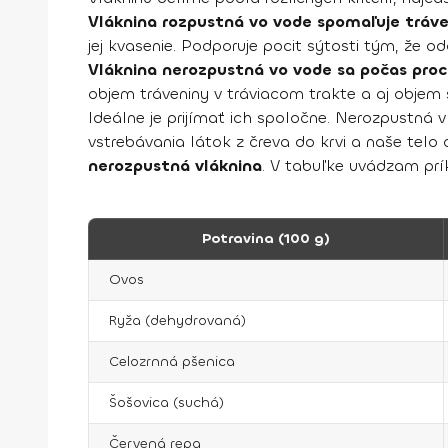
Vláknina rozpustná vo vode spomaľuje tráve
jej kvasenie. Podporuje pocit sýtosti tým, že o
Vláknina nerozpustná vo vode sa počas pro
objem tráveniny v tráviacom trakte a aj objem s
Ideálne je prijímať ich spoločne. Nerozpustná 
vstrebávania látok z čreva do krvi a naše telo 
nerozpustná vláknina
. V tabuľke uvádzam prí
Potravina (100 g)
Ovos
Ryža (dehydrovaná)
Celozrnná pšenica
Šošovica (suchá)
Červená repa