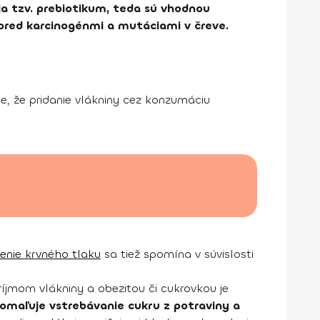
ria tzv. prebiotikum, teda sú vhodnou
 pred karcinogénmi a mutáciami v čreve.
je, že pridanie vlákniny cez konzumáciu
ženie krvného tlaku
sa tiež spomína v súvislosti
ríjmom vlákniny a obezitou či cukrovkou je
omaľuje vstrebávanie cukru z potraviny a