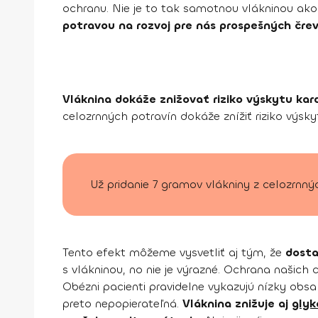
ochranu. Nie je to tak samotnou vlákninou ak
potravou na rozvoj pre nás prospešných črev
Vláknina dokáže znižovať riziko výskytu kar
celozrnných potravín dokáže znížiť riziko výsk
Už pridanie 7 gramov vlákniny z celozrnnýc
Tento efekt môžeme vysvetliť aj tým, že
dosta
s vlákninou, no nie je výrazné. Ochrana našich ci
Obézni pacienti pravidelne vykazujú nízky obsa
preto nepopierateľná.
Vláknina znižuje aj
glyk