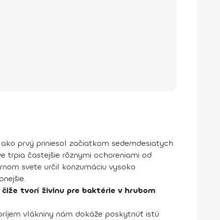
h ako prvý priniesol začiatkom sedemdesiatych
ve trpia častejšie rôznymi ochoreniami od
ernom svete určil konzumáciu vysoko
nejšie.
, čiže tvorí živinu pre baktérie v hrubom
 príjem vlákniny nám dokáže poskytnúť istú