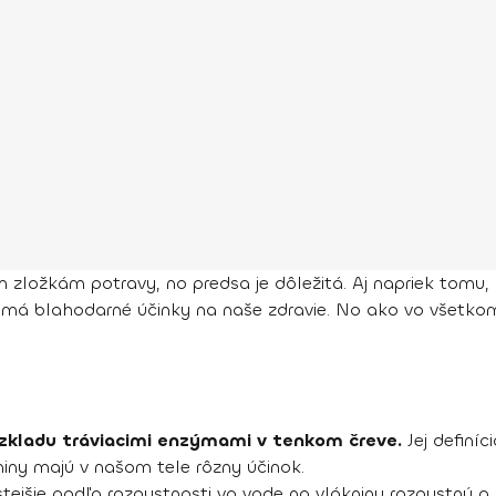
ložkám potravy, no predsa je dôležitá. Aj napriek tomu, že
m má blahodarné účinky na naše zdravie. No ako vo všetkom,
ozkladu tráviacimi enzýmami v tenkom čreve.
Jej definí
niny majú v našom tele rôzny účinok.
astejšie podľa rozpustnosti vo vode na vlákninu rozpustnú a