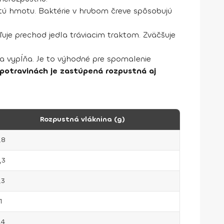
itú hmotu. Baktérie v hrubom čreve spôsobujú
uje prechod jedla tráviacim traktom. Zväčšuje
ina vypĺňa. Je to výhodné pre spomalenie
 potravinách je zastúpená rozpustná aj
Rozpustná vláknina (g)
,8
,3
,3
1
,4