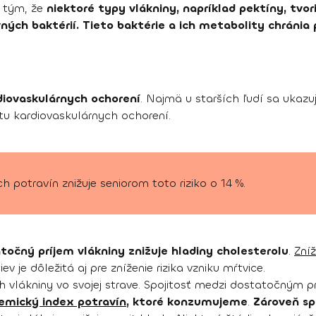
o tým, že
niektoré typy vlákniny, napríklad pektíny, tvo
ných baktérií. Tieto baktérie a ich metabolity chránia
diovaskulárnych ochorení
. Najmä u starších ľudí sa ukazu
ytu kardiovaskulárnych ochorení.
h potravín znižuje seniorom toto riziko o 14 %.
točný príjem vlákniny znižuje hladiny cholesterolu
.
Zní
ev je dôležitá aj pre zníženie rizika vzniku mŕtvice.
h vlákniny vo svojej strave. Spojitosť medzi dostatočným p
emický index potravín
, ktoré konzumujeme
.
Zároveň sp