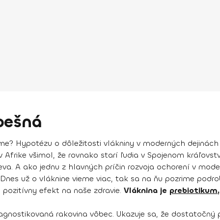
pešná
ímame? Hypotézu o dôležitosti vlákniny v moderných dejinác
 v Afrike všimol, že rovnako starí ľudia v Spojenom kráľovst
va. A ako jednu z hlavných príčin rozvoja ochorení v mod
nes už o vláknine vieme viac, tak sa na ňu pozrime podrob
 pozitívny efekt na naše zdravie.
Vláknina je
prebiotikum
diagnostikovaná rakovina vôbec. Ukazuje sa, že dostatočný