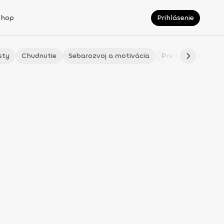
Shop
Prihlásenie
sty
Chudnutie
Sebarozvoj a motivácia
Pre fitmaminky