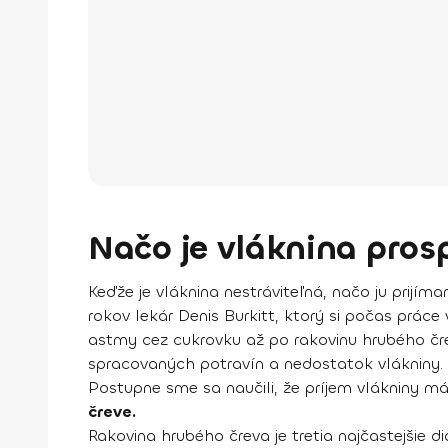
Načo je vláknina pros
Keďže je vláknina nestráviteľná, načo ju prij
rokov lekár Denis Burkitt, ktorý si počas práce
astmy cez cukrovku až po rakovinu hrubého čre
spracovaných potravín a nedostatok vlákniny. D
Postupne sme sa naučili, že príjem vlákniny má
čreve.
Rakovina hrubého čreva je tretia najčastejšie 