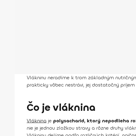
Vlákninu neradíme k trom základným nutričným z
prakticky vôbec nestrávi, jej dostatočný príje
Čo je vláknina
Vláknina
je
polysacharid, ktorý nepodlieha r
nie je jednou zložkou stravy a rôzne druhy vlák
Vlákninu delíme podľa rozličných kritérií, najč