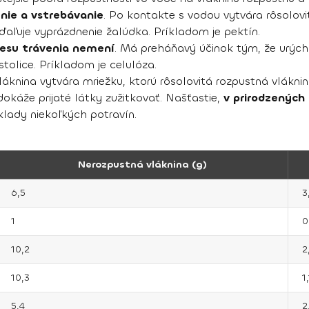
nie a vstrebávanie
. Po kontakte s vodou vytvára rôsolov
dďaľuje vyprázdnenie žalúdka. Príkladom je pektín.
cesu trávenia nemení
. Má preháňavý účinok tým, že urýchľ
tolice. Príkladom je celulóza.
vláknina vytvára mriežku, ktorú rôsolovitá rozpustná vlákn
dokáže prijaté látky zužitkovať. Našťastie,
v prirodzených
klady niekoľkých potravín.
Nerozpustná vláknina (g)
6,5
3
1
0
10,2
2
10,3
1,
5,4
2