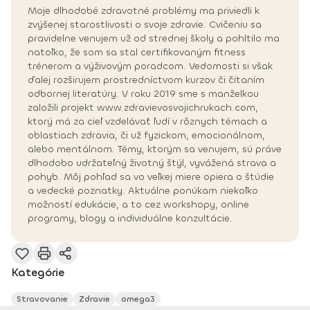
Moje dlhodobé zdravotné problémy ma priviedli k
zvýšenej starostlivosti o svoje zdravie. Cvičeniu sa
pravidelne venujem už od strednej školy a pohltilo ma
natoľko, že som sa stal certifikovaným fitness
trénerom a výživovým poradcom. Vedomosti si však
ďalej rozširujem prostredníctvom kurzov či čítaním
odbornej literatúry. V roku 2019 sme s manželkou
založili projekt www.zdravievosvojichrukach.com,
ktorý má za cieľ vzdelávať ľudí v rôznych témach a
oblastiach zdravia, či už fyzickom, emocionálnom,
alebo mentálnom. Témy, ktorým sa venujem, sú práve
dlhodobo udržateľný životný štýl, vyvážená strava a
pohyb. Môj pohľad sa vo veľkej miere opiera o štúdie
a vedecké poznatky. Aktuálne ponúkam niekoľko
možností edukácie, a to cez workshopy, online
programy, blogy a individuálne konzultácie.
Kategórie
Stravovanie
Zdravie
omega3