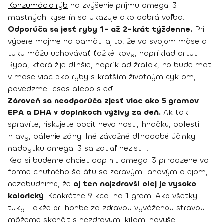
Konzumácia rýb
na zvýšenie príjmu omega-3
mastných kyselín sa ukazuje ako dobrá voľba.
Odporúča sa jesť ryby 1- až 2-krát týždenne.
Pri
výbere majme na pamäti aj to, že vo svojom mäse a
tuku môžu uchovávať ťažké kovy, napríklad ortuť.
Ryba, ktorá žije dlhšie, napríklad žralok, ho bude mať
v mäse viac ako ryby s kratším životným cyklom,
povedzme losos alebo sleď.
Zároveň sa neodporúča zjesť viac ako 5 gramov
EPA a DHA v doplnkoch výživy za deň.
Ak tak
spravíte, riskujete pocit nevoľnosti, hnačku, bolesti
hlavy, pálenie záhy. Iné závažné dlhodobé účinky
nadbytku omega-3 sa zatiaľ nezistili.
Keď si budeme chcieť doplniť omega-3 prirodzene vo
forme chutného šalátu so zdravým ľanovým olejom,
nezabudnime, že
aj ten najzdravší olej je vysoko
kalorický
. Konkrétne 9 kcal na 1 gram. Ako všetky
tuky. Takže pri honbe za zdravou vyváženou stravou
môžeme skončiť s nezdravými kilami navyše.