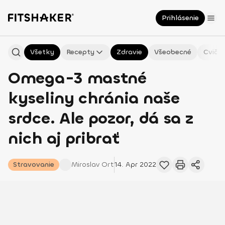
Prihlásenie
Všetky
Recepty
Zdravie
Všeobecné
Cvičen
Omega-3 mastné
kyseliny chránia naše
srdce. Ale pozor, dá sa z
nich aj pribrať
Stravovanie
Miroslav
Ort
14. Apr 2022