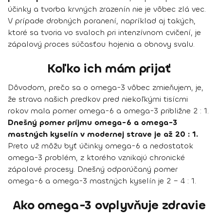
účinky a tvorba krvných zrazenín nie je vôbec zlá vec.
V prípade drobných poranení, napríklad aj takých,
ktoré sa tvoria vo svaloch pri intenzívnom cvičení, je
zápalový proces súčasťou hojenia a obnovy svalu.
Koľko ich mám prijať
Dôvodom, prečo sa o omega-3 vôbec zmieňujem, je,
že strava našich predkov pred niekoľkými tisícmi
rokov mala pomer omega-6 a omega-3 približne 2 : 1.
Dnešný pomer príjmu omega-6 a omega-3
mastných kyselín v modernej strave je až 20 : 1.
Preto už môžu byť účinky omega-6 a nedostatok
omega-3 problém, z ktorého vznikajú chronické
zápalové procesy. Dnešný odporúčaný pomer
omega-6 a omega-3 mastných kyselín je 2 – 4 : 1.
Ako omega-3 ovplyvňuje zdravie