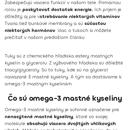
Zabezpečujú viacero funkcií v našom tele. Primárnou
rolou je
poskytovať dostatok energie.
Ich príjem je
dôležitý aj pre v
strebávanie niektorých vitamínov
.
Tvoria tiež bunkové membrány a sú
súčasťou
niektorých hormónov
. Viac o tukoch si môžete
prečítať v našom predošlom článku:
Tuky sú z chemického hľadiska estery mastných
kyselín a glycerolu. Z výživového hľadiska sú dôležité
triacylglyceroly. Sú to tuky, kde sú na glycerol
naviazané 3 mastné kyseliny. A tým sa dostávame k
omega-3 mastným kyselinám.
Čo sú omega-3 mastné kyseliny
Omega-3 mastné kyseliny je súhrnné označenie pre
nenasýtené mastné kyseliny
, ktoré vo svojej
molekule
obsahujú viacero dvojitých uhlíkových