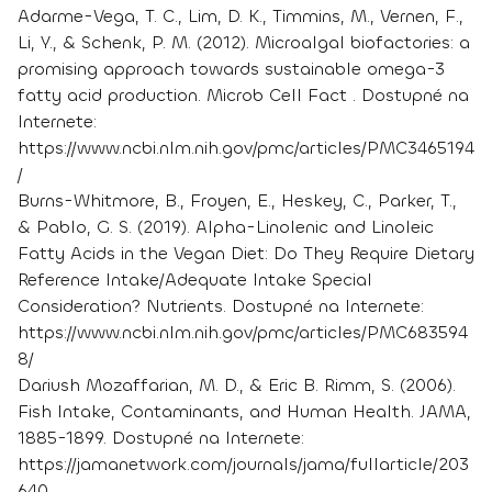
Adarme-Vega, T. C., Lim, D. K., Timmins, M., Vernen, F.,
Li, Y., & Schenk, P. M. (2012). Microalgal biofactories: a
promising approach towards sustainable omega-3
fatty acid production. Microb Cell Fact . Dostupné na
Internete:
https://www.ncbi.nlm.nih.gov/pmc/articles/PMC3465194
/
Burns-Whitmore, B., Froyen, E., Heskey, C., Parker, T.,
& Pablo, G. S. (2019). Alpha-Linolenic and Linoleic
Fatty Acids in the Vegan Diet: Do They Require Dietary
Reference Intake/Adequate Intake Special
Consideration? Nutrients. Dostupné na Internete:
https://www.ncbi.nlm.nih.gov/pmc/articles/PMC683594
8/
Dariush Mozaffarian, M. D., & Eric B. Rimm, S. (2006).
Fish Intake, Contaminants, and Human Health. JAMA,
1885-1899. Dostupné na Internete:
https://jamanetwork.com/journals/jama/fullarticle/203
640