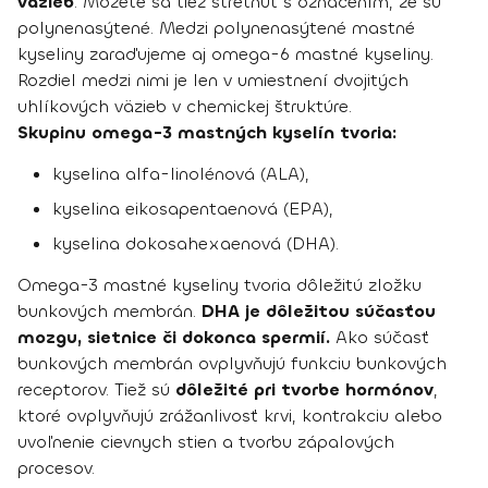
väzieb
. Môžete sa tiež stretnúť s označením, že sú
polynenasýtené. Medzi polynenasýtené mastné
kyseliny zaraďujeme aj omega-6 mastné kyseliny.
Rozdiel medzi nimi je len v umiestnení dvojitých
uhlíkových väzieb v chemickej štruktúre.
Skupinu omega-3 mastných kyselín tvoria:
kyselina alfa-linolénová (ALA),
kyselina eikosapentaenová (EPA),
kyselina dokosahexaenová (DHA).
Omega-3 mastné kyseliny tvoria dôležitú zložku
bunkových membrán.
DHA je dôležitou súčasťou
mozgu, sietnice či dokonca spermií.
Ako súčasť
bunkových membrán ovplyvňujú funkciu bunkových
receptorov. Tiež sú
dôležité pri tvorbe hormónov
,
ktoré ovplyvňujú zrážanlivosť krvi, kontrakciu alebo
uvoľnenie cievnych stien a tvorbu zápalových
procesov.