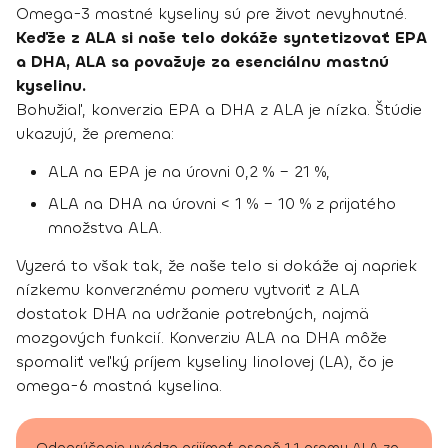
Omega-3 mastné kyseliny sú pre život nevyhnutné.
Keďže z ALA si naše telo dokáže syntetizovať EPA
a DHA, ALA sa považuje za esenciálnu mastnú
kyselinu.
Bohužiaľ, konverzia EPA a DHA z ALA je nízka. Štúdie
ukazujú, že premena:
ALA na EPA je na úrovni 0,2 % – 21 %,
ALA na DHA na úrovni < 1 % – 10 % z prijatého
množstva ALA.
Vyzerá to však tak, že naše telo si dokáže aj napriek
nízkemu konverznému pomeru vytvoriť z ALA
dostatok DHA na udržanie potrebných, najmä
mozgových funkcií. Konverziu ALA na DHA môže
spomaliť veľký príjem kyseliny linolovej (LA), čo je
omega-6 mastná kyselina.
Odporúčanie uvádza prijímať aspoň 1,1 gramu ALA za