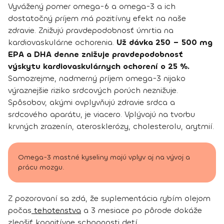
Vyvážený pomer omega-6 a omega-3 a ich
dostatočný príjem má pozitívny efekt na naše
zdravie. Znižujú pravdepodobnosť úmrtia na
kardiovaskulárne ochorenia.
Už dávka 250 – 500 mg
EPA a DHA denne znižuje pravdepodobnosť
výskytu kardiovaskulárnych ochorení o 25 %.
Samozrejme, nadmerný príjem omega-3 nijako
výraznejšie riziko srdcových porúch neznižuje.
Spôsobov, akými ovplyvňujú zdravie srdca a
srdcového aparátu, je viacero. Vplývajú na tvorbu
krvných zrazenín, aterosklerózy, cholesterolu, arytmií.
Omega-3 mastné kyseliny majú vplyv aj na vývoj a
prácu mozgu.
Z pozorovaní sa zdá, že suplementácia rybím olejom
počas
tehotenstva
a 3 mesiace po pôrode dokáže
zlepšiť kognitívne schopnosti detí.