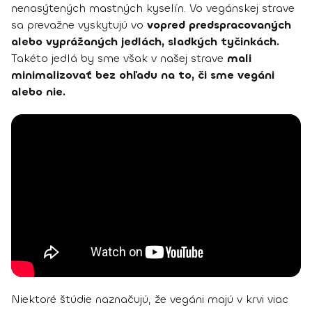
nenasýtených mastných kyselín. Vo vegánskej strave
sa prevažne vyskytujú vo
vopred predspracovaných
alebo vyprážaných jedlách, sladkých tyčinkách.
Takéto jedlá by sme však v našej strave
mali
minimalizovať bez ohľadu na to, či sme vegáni
alebo nie.
Niektoré štúdie naznačujú, že vegáni majú v krvi viac