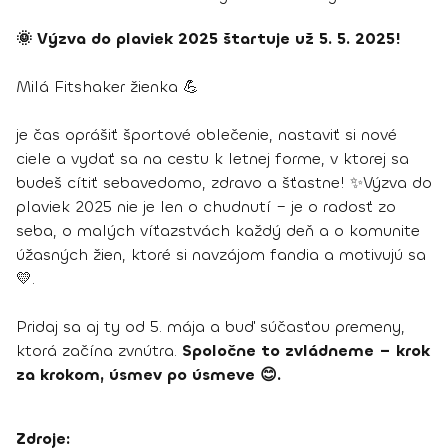
🌞 Výzva do plaviek 2025 štartuje už 5. 5. 2025!
Milá Fitshaker žienka 💪
je čas oprášiť športové oblečenie, nastaviť si nové
ciele a vydať sa na cestu k letnej forme, v ktorej sa
budeš cítiť sebavedomo, zdravo a šťastne! ✨Výzva do
plaviek 2025 nie je len o chudnutí – je o radosť zo
seba, o malých víťazstvách každý deň a o komunite
úžasných žien, ktoré si navzájom fandia a motivujú sa
💛.
Pridaj sa aj ty od 5. mája a buď súčasťou premeny,
ktorá začína zvnútra.
Spoločne to zvládneme – krok
za krokom, úsmev po úsmeve 😊.
Zdroje: