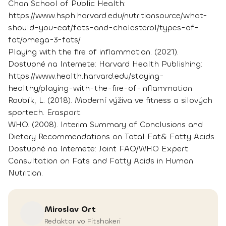
Chan School of Public Health:
https://www.hsph.harvard.edu/nutritionsource/what-
should-you-eat/fats-and-cholesterol/types-of-
fat/omega-3-fats/
Playing with the fire of inflammation. (2021).
Dostupné na Internete: Harvard Health Publishing:
https://www.health.harvard.edu/staying-
healthy/playing-with-the-fire-of-inflammation
Roubík, L. (2018). Moderní výživa ve fitness a silových
sportech. Erasport.
WHO. (2008). Interim Summary of Conclusions and
Dietary Recommendations on Total Fat& Fatty Acids.
Dostupné na Internete: Joint FAO/WHO Expert
Consultation on Fats and Fatty Acids in Human
Nutrition.
Miroslav
Ort
Redaktor vo Fitshakeri