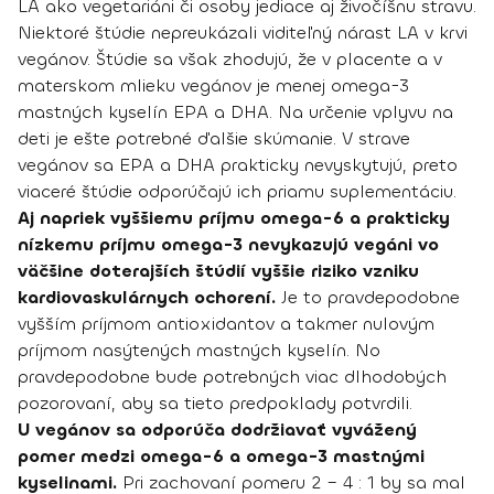
LA ako vegetariáni či osoby jediace aj živočíšnu stravu.
Niektoré štúdie nepreukázali viditeľný nárast LA v krvi
vegánov. Štúdie sa však zhodujú, že v placente a v
materskom mlieku vegánov je menej omega-3
mastných kyselín EPA a DHA. Na určenie vplyvu na
deti je ešte potrebné ďalšie skúmanie. V strave
vegánov sa EPA a DHA prakticky nevyskytujú, preto
viaceré štúdie odporúčajú ich priamu suplementáciu.
Aj napriek vyššiemu príjmu omega-6 a prakticky
nízkemu príjmu omega-3 nevykazujú vegáni vo
väčšine doterajších štúdií vyššie riziko vzniku
kardiovaskulárnych ochorení.
Je to pravdepodobne
vyšším príjmom antioxidantov a takmer nulovým
príjmom nasýtených mastných kyselín. No
pravdepodobne bude potrebných viac dlhodobých
pozorovaní, aby sa tieto predpoklady potvrdili.
U vegánov sa odporúča dodržiavať vyvážený
pomer medzi omega-6 a omega-3 mastnými
kyselinami.
Pri zachovaní pomeru 2 – 4 : 1 by sa mal