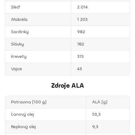
Sleď
2 014
Makrela
1 203
Sardinky
982
Slávky
782
Krevety
315
Vajce
43
Zdroje ALA
Potravina [100 g]
ALA [g]
Ľanový olej
53,3
Repkový olej
9,3