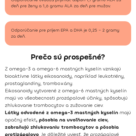
deň pre ženy a 1,6 gramu ALA za deň pre mužov.
Odporúčanie pre príjem EPA a DHA je 0,25 – 2 gramy
za deň.
Prečo sú prospešné?
Z omega-3 a omega-6 mastných kyselín vznikajú
bioaktívne látky eikosanoidy, napríklad leukotriény,
prostaglandíny, tromboxány.
Eikosanoidy vytvorené z omega-6 mastných kyselín
majú vo všeobecnosti prozápalové účinky, spôsobujú
zhlukovanie trombocytov a zužovanie ciev.
Látky odvodené z omega-3 mastných kyselín
majú
opačný efekt
, pôsobia na uvoľňovanie ciev,
zabraňujú zhlukovaniu trombocytov a pôsobia
protizápalovo
. Je dôležité uviesť, že prozápalové