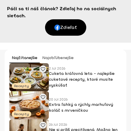
Páči sa ti náš článok? Zdieľaj ho na sociálnych
sieťach.
Zdieľať
Najčítanejšie
Najobľúbenejšie
2 Júl 2026
Cuketa kráľovná leta - najlepšie
cuketové recepty, ktoré musíte
vyskúšať
Recepty
20 Júl 2026
Extra ľahký a rýchly marhuľový
koláč s mrveničkou
Recepty
26 Júl 2026
Nie si príliš precitlivená. Možno len