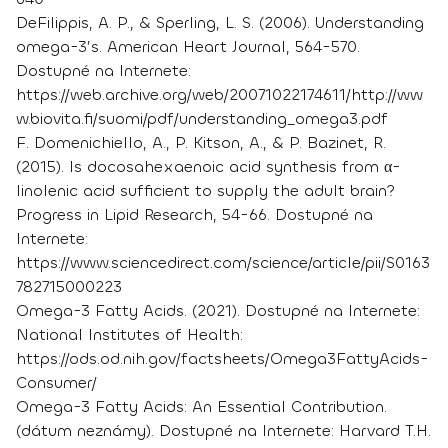
DeFilippis, A. P., & Sperling, L. S. (2006). Understanding
omega-3’s. American Heart Journal, 564-570.
Dostupné na Internete:
https://web.archive.org/web/20071022174611/http://ww
w.biovita.fi/suomi/pdf/understanding_omega3.pdf
F. Domenichiello, A., P. Kitson, A., & P. Bazinet, R.
(2015). Is docosahexaenoic acid synthesis from α-
linolenic acid sufficient to supply the adult brain?
Progress in Lipid Research, 54-66. Dostupné na
Internete:
https://www.sciencedirect.com/science/article/pii/S0163
782715000223
Omega-3 Fatty Acids. (2021). Dostupné na Internete:
National Institutes of Health:
https://ods.od.nih.gov/factsheets/Omega3FattyAcids-
Consumer/
Omega-3 Fatty Acids: An Essential Contribution.
(dátum neznámy). Dostupné na Internete: Harvard T.H.