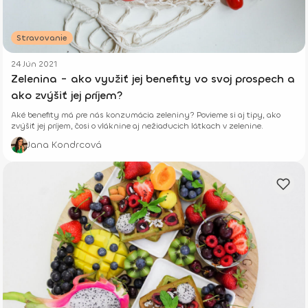
Stravovanie
24 Jún 2021
Zelenina - ako využiť jej benefity vo svoj prospech a
ako zvýšiť jej príjem?
Aké benefity má pre nás konzumácia zeleniny? Povieme si aj tipy, ako
zvýšiť jej príjem, čosi o vláknine aj nežiaducich látkach v zelenine.
Jana Kondrcová