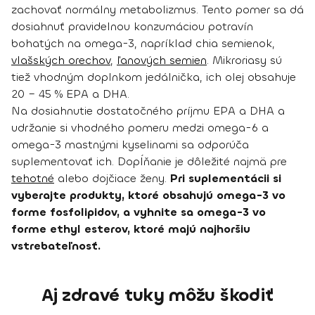
zachovať normálny metabolizmus. Tento pomer sa dá
dosiahnuť pravidelnou konzumáciou potravín
bohatých na omega-3, napríklad chia semienok,
vlašských orechov
,
ľanových semien
. Mikroriasy sú
tiež vhodným doplnkom jedálnička, ich olej obsahuje
20 – 45 % EPA a DHA.
Na dosiahnutie dostatočného príjmu EPA a DHA a
udržanie si vhodného pomeru medzi omega-6 a
omega-3 mastnými kyselinami sa odporúča
suplementovať ich. Dopĺňanie je dôležité najmä pre
tehotné
alebo dojčiace ženy.
Pri suplementácii si
vyberajte produkty, ktoré obsahujú omega-3 vo
forme fosfolipidov, a vyhnite sa omega-3 vo
forme ethyl esterov, ktoré majú najhoršiu
vstrebateľnosť.
Aj zdravé tuky môžu škodiť