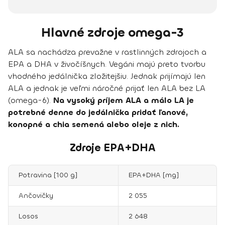
Hlavné zdroje omega-3
ALA sa nachádza prevažne v rastlinných zdrojoch a
EPA a DHA v živočíšnych. Vegáni majú preto tvorbu
vhodného jedálnička zložitejšiu. Jednak prijímajú len
ALA a jednak je veľmi náročné prijať len ALA bez LA
(omega-6).
Na vysoký príjem ALA a málo LA je
potrebné denne do jedálnička pridať ľanové,
konopné a chia semená alebo oleje z nich.
Zdroje EPA+DHA
Potravina [100 g]
EPA+DHA [mg]
Ančovičky
2 055
Losos
2 648