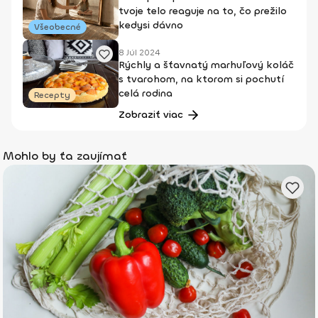
tvoje telo reaguje na to, čo prežilo
kedysi dávno
Všeobecné
8 Júl 2024
Rýchly a šťavnatý marhuľový koláč
s tvarohom, na ktorom si pochutí
celá rodina
Recepty
Zobraziť viac
Mohlo by ťa zaujímať