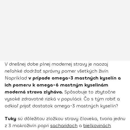
V dnešnej dobe plnej modernej stravy je naozaj
neľahké dodržať správny pomer všetkých živín.
Napríklad
v prípade omega-3 mastných kyselín a
ich pomeru k omega-6 mastným kyselinám
moderná strava zlyháva.
Spôsobuje to zbytočne
vysoké zdravotné riziká v populácii. Čo s tým robiť a
odkiaľ prijať dostatok omega-3 mastných kyselín?
Tuky
sú dôležitou zložkou stravy človeka, tvoria jednu
z 3 makroživín popri
sacharidoch
a
bielkovinách
.