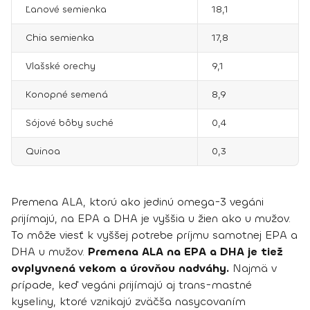
Ľanové semienka
18,1
Chia semienka
17,8
Vlašské orechy
9,1
Konopné semená
8,9
Sójové bôby suché
0,4
Quinoa
0,3
Premena ALA, ktorú ako jedinú omega-3 vegáni
prijímajú, na EPA a DHA je vyššia u žien ako u mužov.
To môže viesť k vyššej potrebe príjmu samotnej EPA a
DHA u mužov.
Premena ALA na EPA a DHA je tiež
ovplyvnená vekom a úrovňou nadváhy.
Najmä v
prípade, keď vegáni prijímajú aj trans-mastné
kyseliny, ktoré vznikajú zväčša nasycovaním