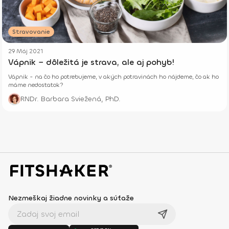
Stravovanie
29 Máj 2021
Vápnik − dôležitá je strava, ale aj pohyb!
Vápnik - na čo ho potrebujeme, v akých potravinách ho nájdeme, čo ak ho
máme nedostatok?
RNDr. Barbara Sviežená, PhD.
Nezmeškaj žiadne novinky a súťaže