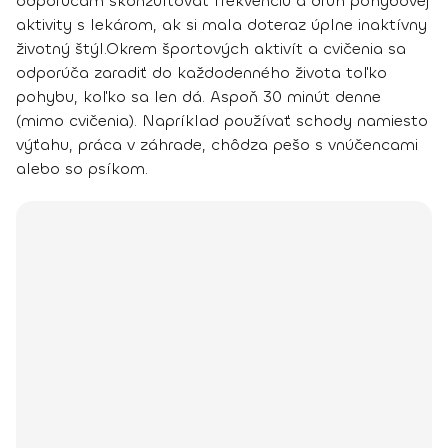
odporúčam skonzultovať frekvenciu a druh pohybovej
aktivity s lekárom, ak si mala doteraz úplne inaktívny
životný štýl.
Okrem športových aktivít a cvičenia sa
odporúča zaradiť do každodenného života toľko
pohybu, koľko sa len dá. Aspoň 30 minút denne
(mimo cvičenia). Napríklad používať schody namiesto
výťahu, práca v záhrade, chôdza pešo s vnúčencami
alebo so psíkom.