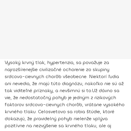
Vysoký krvný tlak, hypertenzia, sa považuje za
najrozšírenejšie civilizačné ochorenie
zo skupiny
srdcovo-cievnych chorôb všeobecne. Niektorí ľudia
ani nevedia, že majú túto diagnózu, nakoľko nie sú až
tak viditeľné príznaky, a nevšimnú si to.
Už dávno sa
vie, že nedostatočný pohyb je jedným z rizikových
faktorov srdcovo-cievnych chorôb, vrátane vysokého
krvného tlaku. Celosvetovo sa robia štúdie, ktoré
dokazujú, že pravidelný pohyb nielenže vplýva
pozitívne na nezvýšenie sa krvného tlaku, ale aj