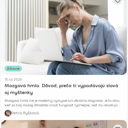
Zdravie
15 Júl 2026
Mozgová hmla: Dôvod, prečo ti vypadávajú slová
aj myšlienky
Mozgová hmla nie je moderný výmysel ani oficiálna diagnóza. Je to stav,
keď sa tvoj mozog dlhodobo snaží fungovať rýchlejšie, než mu dovoľujú
jeho biologické limity.
Petra Ryšková