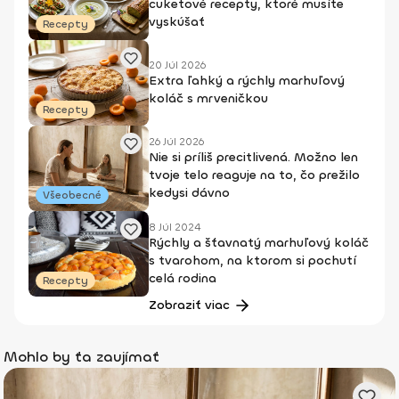
cuketové recepty, ktoré musíte
vyskúšať
Recepty
20 Júl 2026
Extra ľahký a rýchly marhuľový
koláč s mrveničkou
Recepty
26 Júl 2026
Nie si príliš precitlivená. Možno len
tvoje telo reaguje na to, čo prežilo
kedysi dávno
Všeobecné
8 Júl 2024
Rýchly a šťavnatý marhuľový koláč
s tvarohom, na ktorom si pochutí
celá rodina
Recepty
Zobraziť viac
Mohlo by ťa zaujímať