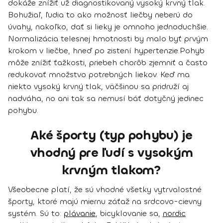
dokáže znížiť už diagnostikovaný vysoký krvný tlak.
Bohužiaľ, ľudia to ako možnosť liečby neberú do
úvahy, nakoľko, dať si lieky je omnoho jednoduchšie.
Normalizácia telesnej hmotnosti by malo byť prvým
krokom v liečbe, hneď po zistení hypertenzie.
Pohyb
môže znížiť ťažkosti, priebeh chorôb zjemniť a často
redukovať množstvo potrebných liekov. Keď ma
niekto vysoký krvný tlak, väčšinou sa pridruží aj
nadváha, no ani tak sa nemusí báť dotyčný jedinec
pohybu.
Aké športy (typ pohybu) je
vhodný pre ľudí s vysokým
krvným tlakom?
Všeobecne platí, že sú vhodné všetky vytrvalostné
športy, ktoré majú miernu záťaž na srdcovo-cievny
systém. Sú to:
plávanie
, bicyklovanie sa,
nordic