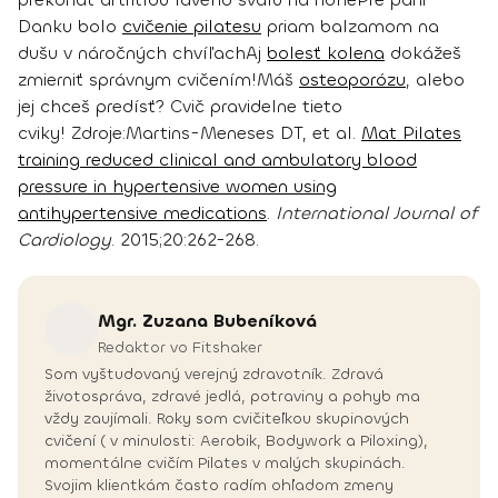
Danku bolo
cvičenie pilatesu
priam balzamom na
dušu v náročných chvíľach
Aj
bolesť kolena
dokážeš
zmierniť správnym cvičením!
Máš
osteoporózu
, alebo
jej chceš predísť? Cvič pravidelne tieto
cviky!
Zdroje:
Martins-Meneses DT, et al.
Mat Pilates
training reduced clinical and ambulatory blood
pressure in hypertensive women using
antihypertensive medications
.
International Journal of
Cardiology
. 2015;20:262-268.
Mgr. Zuzana
Bubeníková
Redaktor vo Fitshaker
Som vyštudovaný verejný zdravotník. Zdravá
životospráva, zdravé jedlá, potraviny a pohyb ma
vždy zaujímali. Roky som cvičiteľkou skupinových
cvičení ( v minulosti: Aerobik, Bodywork a Piloxing),
momentálne cvičím Pilates v malých skupinách.
Svojim klientkám často radím ohľadom zmeny