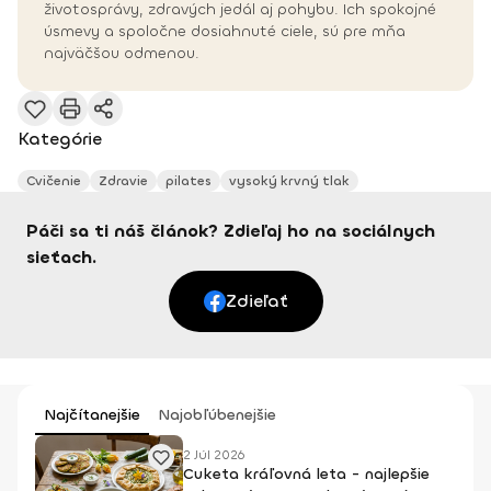
životosprávy, zdravých jedál aj pohybu. Ich spokojné
úsmevy a spoločne dosiahnuté ciele, sú pre mňa
najväčšou odmenou.
Kategórie
Cvičenie
Zdravie
pilates
vysoký krvný tlak
Páči sa ti náš článok? Zdieľaj ho na sociálnych
sieťach.
Zdieľať
Najčítanejšie
Najobľúbenejšie
2 Júl 2026
Cuketa kráľovná leta - najlepšie