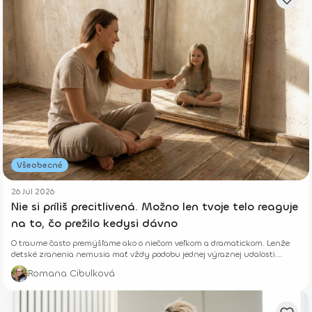
Všeobecné
26 Júl 2026
Nie si príliš precitlivená. Možno len tvoje telo reaguje
na to, čo prežilo kedysi dávno
O traume často premýšľame ako o niečom veľkom a dramatickom. Lenže
detské zranenia nemusia mať vždy podobu jednej výraznej udalosti.
Niekedy rastú potichu.
Romana Cibulková