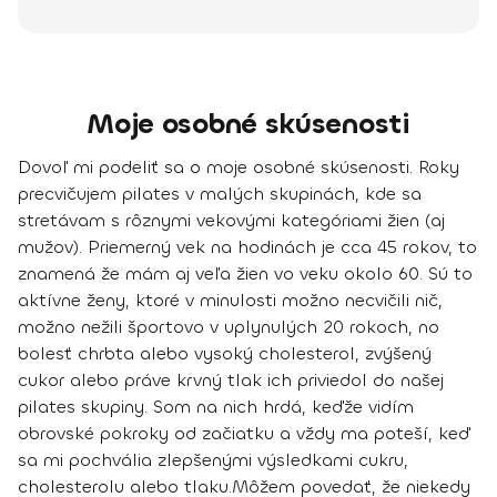
Moje osobné skúsenosti
Dovoľ mi podeliť sa o moje osobné skúsenosti. Roky
precvičujem pilates v malých skupinách, kde sa
stretávam s rôznymi vekovými kategóriami žien (aj
mužov).
Priemerný vek na hodinách je cca 45 rokov
, to
znamená že mám aj veľa žien vo veku okolo 60. Sú to
aktívne ženy, ktoré v minulosti možno necvičili nič,
možno nežili športovo v uplynulých 20 rokoch, no
bolesť chrbta alebo vysoký cholesterol, zvýšený
cukor alebo práve krvný tlak ich priviedol do našej
pilates skupiny. Som na nich hrdá, keďže vidím
obrovské pokroky od začiatku a vždy ma poteší, keď
sa mi
pochvália zlepšenými výsledkami cukru,
cholesterolu alebo tlaku
.
Môžem povedať, že niekedy