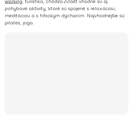
walking
, turistika, chôdza.
Zvlášť vhodné sú aj
pohybové aktivity, ktoré sú spojené s relaxáciou,
meditáciou a s hlbokým dýchaním. Najvhodnejšie sú:
pilates, joga
.