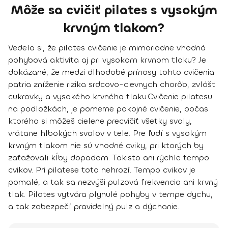
Môže sa cvičiť pilates s vysokým
krvným tlakom?
Vedela si, že pilates cvičenie je
mimoriadne vhodná
pohybová aktivita aj pri vysokom krvnom tlaku
? Je
dokázané, že medzi dlhodobé prínosy tohto cvičenia
patria
zníženie rizika srdcovo-cievnych chorôb, zvlášť
cukrovky a vysokého krvného tlaku
.
Cvičenie pilatesu
na podložkách, je pomerne pokojné cvičenie, počas
ktorého si môžeš cielene precvičiť všetky svaly,
vrátane hlbokých svalov v tele. Pre ľudí s vysokým
krvným tlakom nie sú vhodné cviky, pri ktorých by
zaťažovali kĺby dopadom. Takisto ani rýchle tempo
cvikov. Pri pilatese toto nehrozí.
Tempo cvikov je
pomalé, a tak sa nezvýši pulzová frekvencia ani krvný
tlak
. Pilates vytvára plynulé pohyby v tempe dychu,
a tak zabezpečí pravidelný pulz a dýchanie.