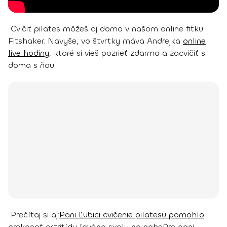
Cvičiť pilates môžeš aj doma v našom online fitku
Fitshaker. Navyše, vo štvrtky máva Andrejka
online
live hodiny
, ktoré si vieš pozrieť zdarma a zacvičiť si
doma s ňou:
Prečítaj si aj:
Pani Ľubici cvičenie pilatesu pomohlo
prekonať artritídu ľavého svalu na nohe
Pre pani