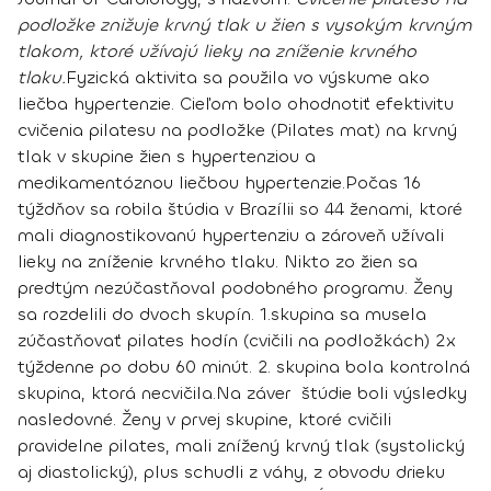
podložke znižuje krvný tlak u žien s vysokým krvným
tlakom, ktoré užívajú lieky na zníženie krvného
tlaku.
Fyzická aktivita sa použila vo výskume ako
liečba hypertenzie. Cieľom bolo ohodnotiť efektivitu
cvičenia pilatesu na podložke (Pilates mat) na krvný
tlak v skupine žien s hypertenziou a
medikamentóznou liečbou hypertenzie.
Počas 16
týždňov sa robila štúdia v Brazílii so 44 ženami, ktoré
mali diagnostikovanú hypertenziu a zároveň užívali
lieky na zníženie krvného tlaku. Nikto zo žien sa
predtým nezúčastňoval podobného programu. Ženy
sa rozdelili do dvoch skupín. 1.skupina sa musela
zúčastňovať pilates hodín (cvičili na podložkách) 2x
týždenne po dobu 60 minút. 2. skupina bola kontrolná
skupina, ktorá necvičila.
Na záver štúdie boli výsledky
nasledovné.
Ženy v prvej skupine, ktoré cvičili
pravidelne pilates, mali znížený krvný tlak
(systolický
aj diastolický), plus schudli z váhy, z obvodu drieku