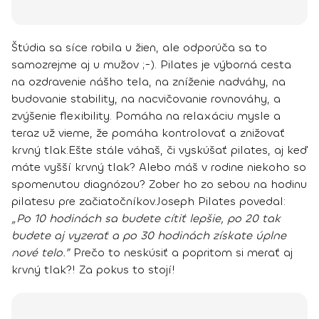
Štúdia sa síce robila u žien, ale odporúča sa to
samozrejme aj u mužov ;-).
Pilates je výborná cesta
na ozdravenie nášho tela, na zníženie nadváhy, na
budovanie stability, na nacvičovanie rovnováhy, a
zvýšenie flexibility
. Pomáha na relaxáciu mysle a
teraz už vieme, že pomáha kontrolovať a znižovať
krvný tlak.
Ešte stále váhaš, či vyskúšať pilates, aj keď
máte vyšší krvný tlak? Alebo máš v rodine niekoho so
spomenutou diagnózou? Zober ho zo sebou na hodinu
pilatesu pre začiatočníkov.
Joseph Pilates povedal:
„Po 10 hodinách sa budete cítiť lepšie, po 20 tak
budete aj vyzerať a po 30 hodinách získate úplne
nové telo.”
Prečo to neskúsiť a popritom si merať aj
krvný tlak?! Za pokus to stojí!