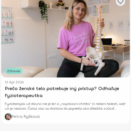
Zdravie
12 Apr 2026
Prečo ženské telo potrebuje iný prístup? Odhaľuje
fyzioterapeutka
Fyzioterapia už dávno nie je len o „naprávaní chrbta“ či riešení bolesti, keď
už je neskoro. Čoraz viac sa dostáva do popredia ako dôležitá súčasť
prevencie, starostlivosti o telo aj celkového zdravia – fyzického aj
Petra Ryšková
psychického.