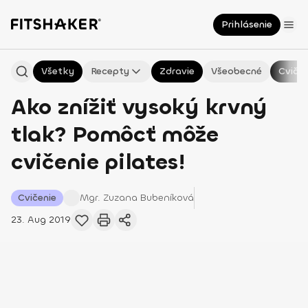
Prihlásenie
Všetky
Recepty
Zdravie
Všeobecné
Cvičen
Ako znížiť vysoký krvný
tlak? Pomôcť môže
cvičenie pilates!
Cvičenie
Mgr. Zuzana
Bubeníková
23. Aug 2019