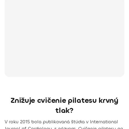
Znižuje cvičenie pilatesu krvný
tlak?
V roku 2015 bola publikovaná štúdia v International
Journal of Cardiology, s názvom:
Cvičenie pilatesu na