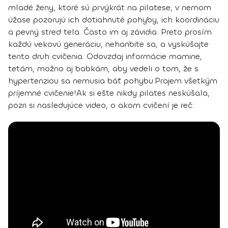
mladé ženy, ktoré sú prvýkrát na pilatese, v nemom
úžase pozorujú ich dotiahnuté pohyby, ich koordináciu
a pevný stred tela. Často im aj závidia. Preto prosím
každú vekovú generáciu, nehanbite sa, a vyskúšajte
tento druh cvičenia. Odovzdaj informácie mamine,
tetám, možno aj babkám, aby vedeli o tom, že s
hypertenziou sa nemusia báť pohybu.
Prajem všetkým
príjemné cvičenie!
Ak si ešte nikdy pilates neskúšala,
pozri si nasledujúce video, o akom cvičení je reč: