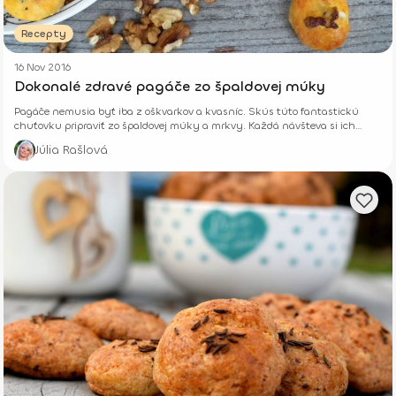
Recepty
16 Nov 2016
Dokonalé zdravé pagáče zo špaldovej múky
Pagáče nemusia byť iba z oškvarkov a kvasníc. Skús túto fantastickú
chuťovku pripraviť zo špaldovej múky a mrkvy. Každá návšteva si ich
obľúbi.
Júlia Rašlová