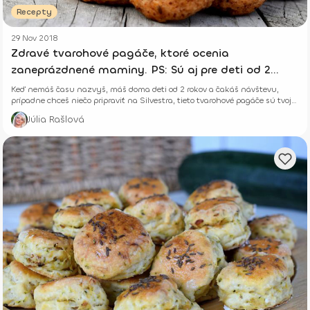
Recepty
29 Nov 2018
Zdravé tvarohové pagáče, ktoré ocenia
zaneprázdnené maminy. PS: Sú aj pre deti od 2
rokov
Keď nemáš času nazvyš, máš doma deti od 2 rokov a čakáš návštevu,
prípadne chceš niečo pripraviť na Silvestra, tieto tvarohové pagáče sú tvoja
voľba.
Júlia Rašlová