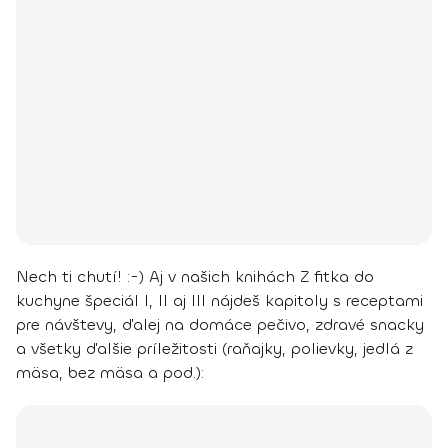
Nech ti chutí! :-)
Aj v našich knihách Z fitka do
kuchyne špeciál I, II aj III nájdeš kapitoly s receptami
pre návštevy, ďalej na domáce pečivo, zdravé snacky
a všetky ďalšie príležitosti (raňajky, polievky, jedlá z
mäsa, bez mäsa a pod.):