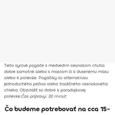
Tieto syrové pagáče s medvedím cesnakom chutia
dobre samotné alebo s maslom či k dusenému mäsu
alebo k polievke. Pagáčiky sú alternatívou
jednoduchého pečiva alebo tradičného cesnakového
chleba. Obzvlášť sú dobré k paradajkovej
polievke.
Čas prípravy:
30 minút
Čo budeme potrebovať na cca 15-