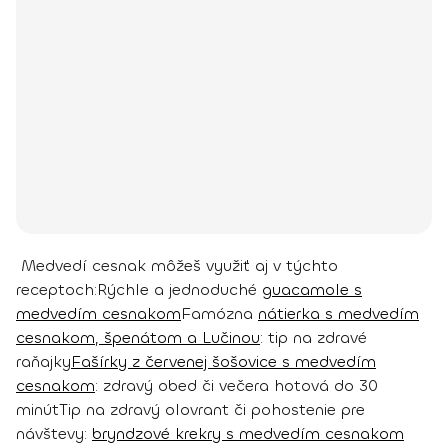
Medvedí cesnak môžeš využiť aj v týchto
receptoch:
Rýchle a jednoduché
guacamole s
medvedím cesnakom
Famózna
nátierka s medvedím
cesnakom, špenátom a Lučinou
: tip na zdravé
raňajky
Fašírky z červenej šošovice s medvedím
cesnakom
: zdravý obed či večera hotová do 30
minút
Tip na zdravý olovrant či pohostenie pre
návštevy:
bryndzové krekry s medvedím cesnakom