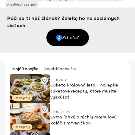
medvedí cesnak
Páči sa ti náš článok? Zdieľaj ho na sociálnych
sieťach.
Zdieľať
Najčítanejšie
Najobľúbenejšie
2 Júl 2026
Cuketa kráľovná leta - najlepšie
cuketové recepty, ktoré musíte
vyskúšať
Recepty
20 Júl 2026
Extra ľahký a rýchly marhuľový
koláč s mrveničkou
Recepty