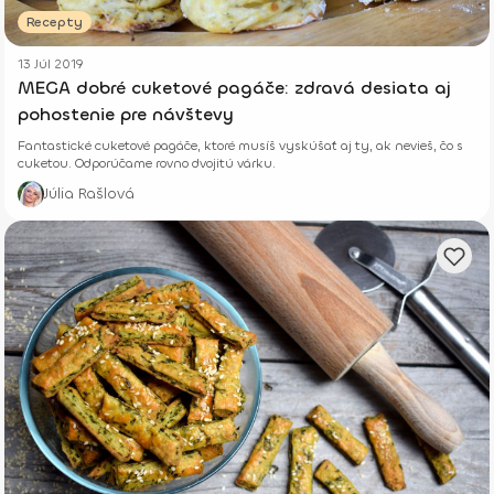
Recepty
13 Júl 2019
MEGA dobré cuketové pagáče: zdravá desiata aj
pohostenie pre návštevy
Fantastické cuketové pagáče, ktoré musíš vyskúšať aj ty, ak nevieš, čo s
cuketou. Odporúčame rovno dvojitú várku.
Júlia Rašlová