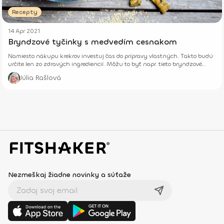
Recepty
14 Apr 2021
Bryndzové tyčinky s medvedím cesnakom
Namiesto nákupu krekrov investuj čas do prípravy vlastných. Takto budú
určite len zo zdravých ingrediencií. Môžu to byť napr. tieto bryndzové
tyčinky s medvedím cesnakom.
Júlia Rašlová
Nezmeškaj žiadne novinky a súťaže