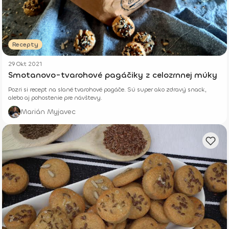
Recepty
29 Okt 2021
Smotanovo-tvarohové pagáčiky z celozrnnej múky
Pozri si recept na slané tvarohové pagáče. Sú super ako zdravý snack,
alebo aj pohostenie pre návštevy.
Marián Myjavec