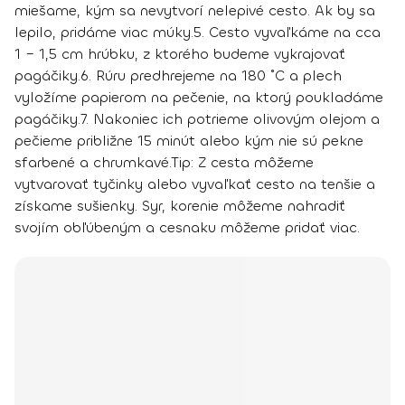
miešame, kým sa nevytvorí nelepivé cesto. Ak by sa
lepilo, pridáme viac múky.
5. Cesto vyvaľkáme na cca
1 – 1,5 cm hrúbku, z ktorého budeme vykrajovať
pagáčiky.
6. Rúru predhrejeme na 180 ˚C a plech
vyložíme papierom na pečenie, na ktorý poukladáme
pagáčiky.
7. Nakoniec ich potrieme olivovým olejom a
pečieme približne 15 minút alebo kým nie sú pekne
sfarbené a chrumkavé.
Tip:
Z cesta môžeme
vytvarovať tyčinky alebo vyvaľkať cesto na tenšie a
získame sušienky. Syr, korenie môžeme nahradiť
svojím obľúbeným a cesnaku môžeme pridať viac.