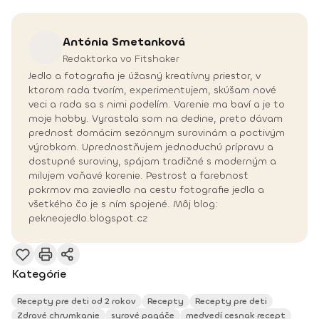
Antónia
Smetanková
Redaktorka vo Fitshaker
Jedlo a fotografia je úžasný kreatívny priestor, v
ktorom rada tvorím, experimentujem, skúšam nové
veci a rada sa s nimi podelím. Varenie ma baví a je to
moje hobby. Vyrastala som na dedine, preto dávam
prednosť domácim sezónnym surovinám a poctivým
výrobkom. Uprednostňujem jednoduchú prípravu a
dostupné suroviny, spájam tradičné s moderným a
milujem voňavé korenie. Pestrosť a farebnosť
pokrmov ma zaviedlo na cestu fotografie jedla a
všetkého čo je s ním spojené. Môj blog:
pekneajedlo.blogspot.cz
Kategórie
Recepty pre deti od 2 rokov
Recepty
Recepty pre deti
Zdravé chrumkanie
syrové pagáče
medvedí cesnak recept