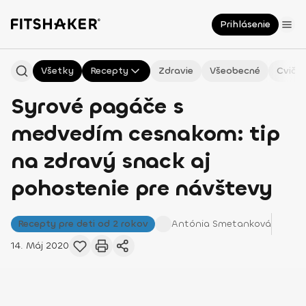
Prihlásenie
Všetky
Recepty
Zdravie
Všeobecné
Cvičen
Syrové pagáče s
medvedím cesnakom: tip
na zdravý snack aj
pohostenie pre návštevy
Recepty pre deti od 2 rokov
Antónia
Smetanková
14. Máj 2020