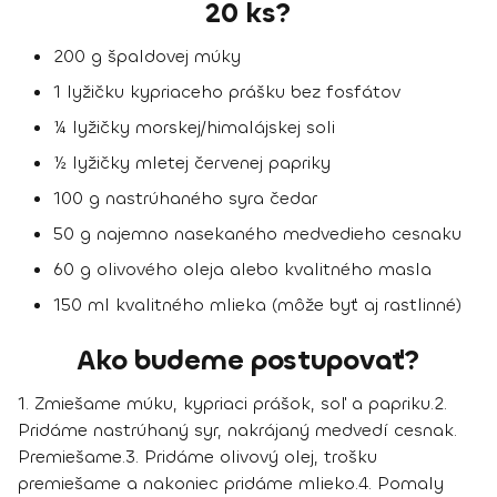
20 ks?
200 g špaldovej múky
1 lyžičku kypriaceho prášku bez fosfátov
¼ lyžičky morskej/himalájskej soli
½ lyžičky mletej červenej papriky
100 g nastrúhaného syra čedar
50 g najemno nasekaného medvedieho cesnaku
60 g olivového oleja alebo kvalitného masla
150 ml kvalitného mlieka (môže byť aj rastlinné)
Ako budeme postupovať?
1. Zmiešame múku, kypriaci prášok, soľ a papriku.
2.
Pridáme nastrúhaný syr, nakrájaný medvedí cesnak.
Premiešame.
3. Pridáme olivový olej, trošku
premiešame a nakoniec pridáme mlieko.
4. Pomaly