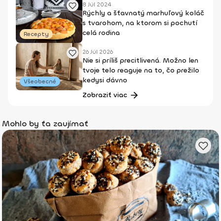
8 Júl 2024
Rýchly a šťavnatý marhuľový koláč
s tvarohom, na ktorom si pochutí
celá rodina
Recepty
26 Júl 2026
Nie si príliš precitlivená. Možno len
tvoje telo reaguje na to, čo prežilo
kedysi dávno
Všeobecné
Zobraziť viac
Mohlo by ťa zaujímať