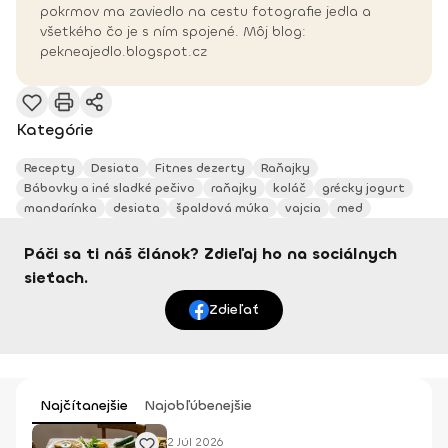
pokrmov ma zaviedlo na cestu fotografie jedla a
všetkého čo je s ním spojené. Môj blog:
pekneajedlo.blogspot.cz
Kategórie
Recepty
Desiata
Fitnes dezerty
Raňajky
Bábovky a iné sladké pečivo
raňajky
koláč
grécky jogurt
mandarínka
desiata
špaldová múka
vajcia
med
Páči sa ti náš článok? Zdieľaj ho na sociálnych
sieťach.
Zdieľať
Najčítanejšie
Najobľúbenejšie
2 Júl 2026