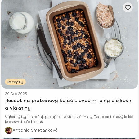
Recepty
20 Dec 2023
Recept na proteínový koláč s ovocím, plný bielkovín
a vlákniny
Výborný typ na raňajky plný bielkovín a vlákniny. Tento proteínový koláč
je presne to, čo hľadáš.
Antónia Smetanková