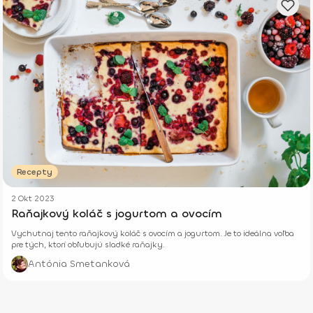
Recepty
2 Okt 2023
Raňajkový koláč s jogurtom a ovocím
Vychutnaj tento raňajkový koláč s ovocím a jogurtom. Je to ideálna voľba
pre tých, ktorí obľubujú sladké raňajky.
Antónia Smetanková