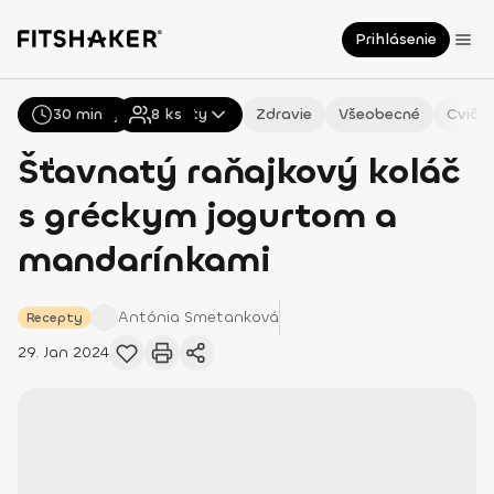
Prihlásenie
30 min
Všetky
Recepty
8
ks
Zdravie
Všeobecné
Cvičen
Šťavnatý raňajkový koláč
s gréckym jogurtom a
mandarínkami
Antónia
Smetanková
Recepty
29. Jan 2024