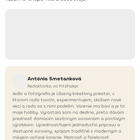
Antónia
Smetanková
Redaktorka vo Fitshaker
Jedlo a fotografia je úžasný kreatívny priestor, v
ktorom rada tvorím, experimentujem, skúšam nové
veci a rada sa s nimi podelím. Varenie ma baví a je to
moje hobby. Vyrastala som na dedine, preto dávam
prednosť domácim sezónnym surovinám a poctivým
výrobkom. Uprednostňujem jednoduchú prípravu a
dostupné suroviny, spájam tradičné s moderným a
milujem voňavé korenie. Pestrosť a farebnosť