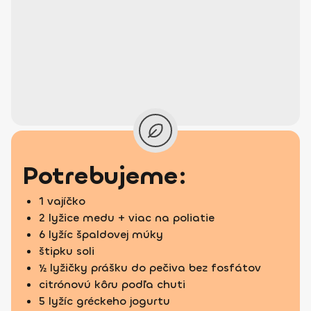
Potrebujeme:
1 vajíčko
2 lyžice medu + viac na poliatie
6 lyžíc špaldovej múky
štipku soli
½ lyžičky prášku do pečiva bez fosfátov
citrónovú kôru podľa chuti
5 lyžíc gréckeho jogurtu