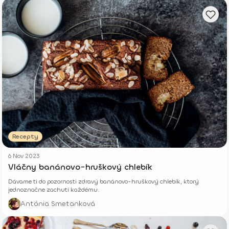
Recepty
6 Nov 2023
Vláčny banánovo-hruškový chlebík
Dávame ti do pozornosti zdravý banánovo-hruškový chlebík, ktorý
jednoznačne zachutí každému.
Antónia Smetanková