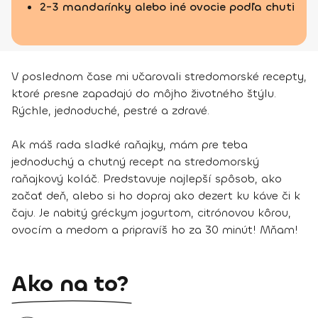
2-3 mandarínky alebo iné ovocie podľa chuti
V poslednom čase mi učarovali stredomorské recepty,
ktoré presne zapadajú do môjho životného štýlu.
Rýchle, jednoduché, pestré a zdravé.
Ak máš rada sladké raňajky, mám pre teba
jednoduchý a chutný recept na stredomorský
raňajkový koláč. Predstavuje najlepší spôsob, ako
začať deň, alebo si ho dopraj ako dezert ku káve či k
čaju. Je nabitý gréckym jogurtom, citrónovou kôrou,
ovocím a medom a pripravíš ho za 30 minút! Mňam!
Ako na to?