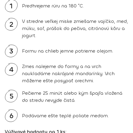
1
Predhrejeme rúru na 180 ˚C.
V stredne veľkej miske zmiešame vajíčko, med,
2
múku, soľ, prášok do pečiva, citrónovú kôru a
jogurt.
3
Formu na chlieb jemne potrieme olejom.
Zmes nalejeme do formy a na vrch
4
naukladáme nakrájané mandarínky. Vrch
môžeme ešte posypať orechmi.
Pečieme 25 minút alebo kým špajľa vložená
5
do stredu nevyjde čistá.
6
Podávame ešte teplé poliate medom.
Výživové hodnoty na 1 ks: