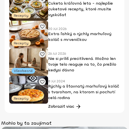
Cuketa kráľovná leta - najlepšie
cuketové recepty, ktoré musíte
vyskúšať
Recepty
20 Júl 2026
Extra ľahký a rýchly marhuľový
koláč s mrveničkou
Recepty
26 Júl 2026
Nie si príliš precitlivená. Možno len
tvoje telo reaguje na to, čo prežilo
kedysi dávno
Všeobecné
8 Júl 2024
Rýchly a šťavnatý marhuľový koláč
s tvarohom, na ktorom si pochutí
celá rodina
Recepty
Zobraziť viac
Mohlo by ťa zaujímať