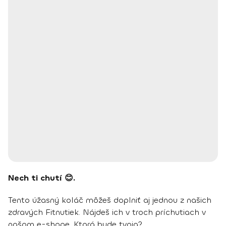
Nech ti chutí 😊.
Tento úžasný koláč môžeš doplniť aj jednou z našich
zdravých Fitnutiek. Nájdeš ich v troch príchutiach v
našom e-shope. Ktorá bude tvoja?