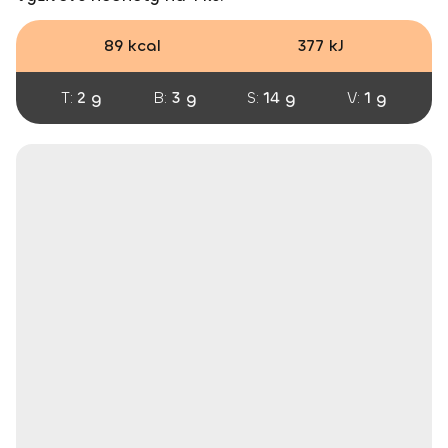
89 kcal
377 kJ
T:
2 g
B:
3 g
S:
14 g
V:
1 g