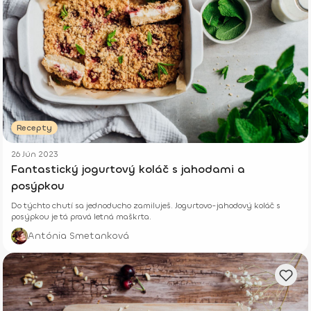
Recepty
26 Jún 2023
Fantastický jogurtový koláč s jahodami a
posýpkou
Do týchto chutí sa jednoducho zamiluješ. Jogurtovo-jahodový koláč s
posýpkou je tá pravá letná maškrta.
Antónia Smetanková