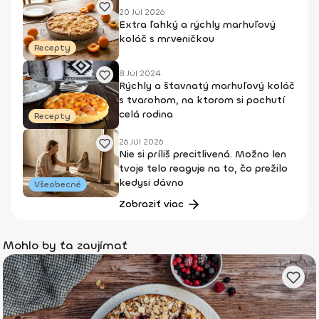
20 Júl 2026
Extra ľahký a rýchly marhuľový
koláč s mrveničkou
Recepty
8 Júl 2024
Rýchly a šťavnatý marhuľový koláč
s tvarohom, na ktorom si pochutí
celá rodina
Recepty
26 Júl 2026
Nie si príliš precitlivená. Možno len
tvoje telo reaguje na to, čo prežilo
kedysi dávno
Všeobecné
Zobraziť viac
Mohlo by ťa zaujímať