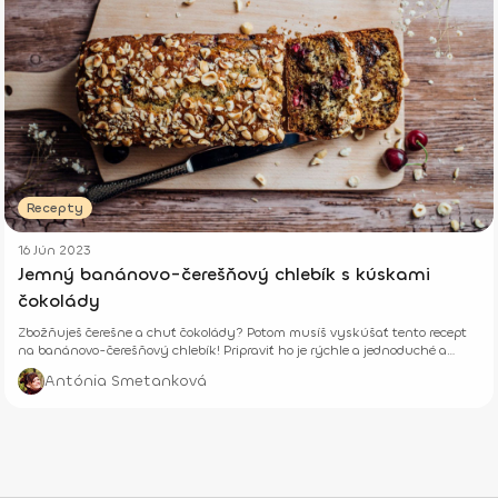
Recepty
16 Jún 2023
Jemný banánovo-čerešňový chlebík s kúskami
čokolády
Zbožňuješ čerešne a chuť čokolády? Potom musíš vyskúšať tento recept
na banánovo-čerešňový chlebík! Pripraviť ho je rýchle a jednoduché a
výsledok stojí za to. Vyskúšaj ho už dnes a ochutnaj ten dokonalý mix
Antónia Smetanková
čokolády a čerešní.