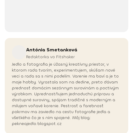
Antónia
Smetanková
Redaktorka vo Fitshaker
Jedlo a fotografia je úžasný kreatívny priestor, v
ktorom rada tvorím, experimentujem, skúšam nové
veci a rada sa s nimi podelím. Varenie ma baví a je to
moje hobby. Vyrastala som na dedine, preto dávam
prednosť domácim sezónnym surovinám a poctivým
výrobkom. Uprednostňujem jednoduchú prípravu a
dostupné suroviny, spájam tradičné s moderným a
milujem voňavé korenie. Pestrosť a farebnosť
pokrmov ma zaviedlo na cestu fotografie jedla a
všetkého čo je s ním spojené. Môj blog:
pekneajedlo.blogspot.cz