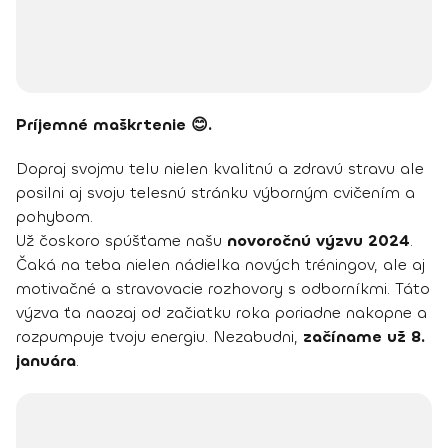
Príjemné maškrtenie 😊.
Dopraj svojmu telu nielen kvalitnú a zdravú stravu ale
posilni aj svoju telesnú stránku výborným cvičením a
pohybom.
Už čoskoro spúšťame našu
novoročnú výzvu 2024
.
Čaká na teba nielen nádielka nových tréningov, ale aj
motivačné a stravovacie rozhovory s odborníkmi. Táto
výzva ťa naozaj od začiatku roka poriadne nakopne a
rozpumpuje tvoju energiu. Nezabudni,
začíname už 8.
januára
.