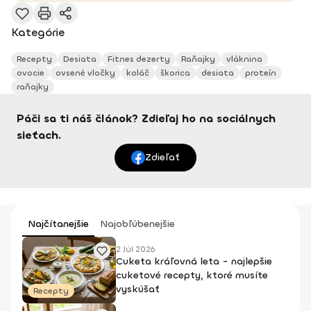
Kategórie
Recepty
Desiata
Fitnes dezerty
Raňajky
vláknina
ovocie
ovsené vločky
koláč
škorica
desiata
proteín
raňajky
Páči sa ti náš článok? Zdieľaj ho na sociálnych
sieťach.
Zdieľať
Najčítanejšie
Najobľúbenejšie
2 Júl 2026
Cuketa kráľovná leta - najlepšie
cuketové recepty, ktoré musíte
vyskúšať
Recepty