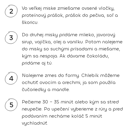
Vo veľkej miske zmiešame ovsené vločky,
2
proteínový prášok, prášok do pečiva, soľ a
škoricu.
Do druhej misky pridáme mlieko, javorový
3
sirup, vajíčka, olej a vanilku. Potom nalejeme
do misky so suchými prísadami a miešame,
kým sa nespoja. Ak dávame čokoládu,
pridáme aj tú.
Nalejeme zmes do formy. Chlebík môžeme
4
ochutiť ovocím a orechmi, ja som použila
čučoriedky a mandle.
Pečieme 30 – 35 minút alebo kým sa stred
5
neupečie. Po upečení vyberieme z rúry a pred
podávaním necháme koláč 5 minút
vychladnúť.