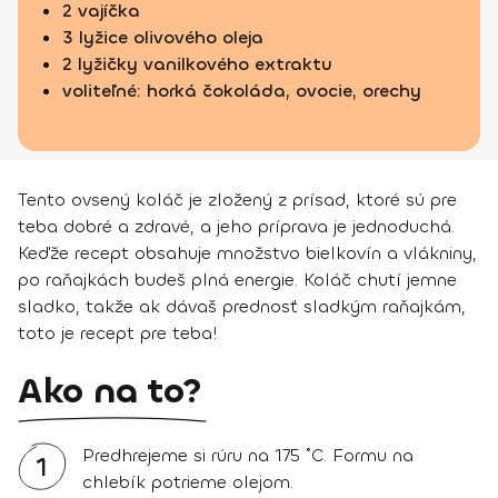
2 vajíčka
3 lyžice olivového oleja
2 lyžičky vanilkového extraktu
voliteľné: horká čokoláda, ovocie, orechy
Tento ovsený koláč je zložený z prísad, ktoré sú pre
teba dobré a zdravé, a jeho príprava je jednoduchá.
Keďže recept obsahuje množstvo bielkovín a vlákniny,
po raňajkách budeš plná energie. Koláč chutí jemne
sladko, takže ak dávaš prednosť sladkým raňajkám,
toto je recept pre teba!
Ako na to?
Predhrejeme si rúru na 175 ˚C. Formu na
1
chlebík potrieme olejom.