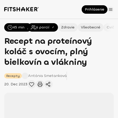
Prihlásenie
45 min
Všetky
Recepty
6
porcií
Zdravie
Všeobecné
Cvičen
Recept na proteínový
koláč s ovocím, plný
bielkovín a vlákniny
Antónia
Smetanková
Recepty
20. Dec 2023