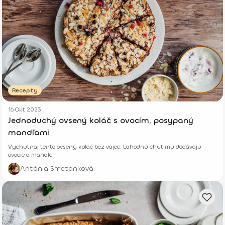
Recepty
16 Okt 2023
Jednoduchý ovsený koláč s ovocím, posypaný
mandľami
Vychutnaj tento ovsený koláč bez vajec. Lahodnú chuť mu dodávajú
ovocie a mandle.
Antónia Smetanková