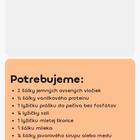
Potrebujeme:
2 šálky jemných ovsených vločiek
½ šálky vanilkového proteínu
1 lyžičku prášku do pečiva bez fosfátov
¼ lyžičky soli
1 lyžičku mletej škorice
1 šálku mlieka
¼ šálky javorového sirupu alebo medu