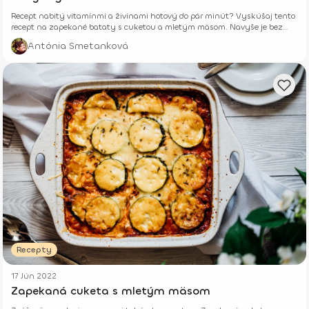
Recept nabitý vitamínmi a živinami hotový do pár minút? Vyskúšaj tento
recept na zapekané bataty s cuketou a mletým mäsom. Navyše je bez
lepku a s nízkym obsahom sacharidov.
Antónia Smetanková
Recepty
17 Jún 2022
Zapekaná cuketa s mletým mäsom