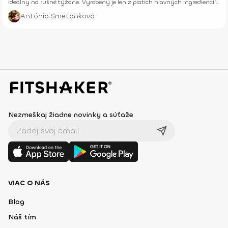
ideálny na rušné týždne. Vyrobený je len z piatich hlavných ingrediencií,
ktoré nájdeš v každom obchode.
Antónia Smetanková
Nezmeškaj žiadne novinky a súťaže
VIAC O NÁS
Blog
Náš tím