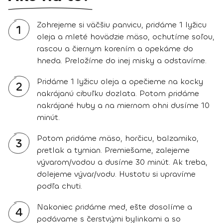
Zohrejeme si väčšiu panvicu, pridáme 1 lyžicu
1
oleja a mleté hovädzie mäso, ochutíme soľou,
rascou a čiernym korením a opekáme do
hneda. Preložíme do inej misky a odstavíme.
Pridáme 1 lyžicu oleja a opečieme na kocky
2
nakrájanú cibuľku dozlata. Potom pridáme
nakrájané huby a na miernom ohni dusíme 10
minút.
Potom pridáme mäso, horčicu, balzamiko,
3
pretlak a tymian. Premiešame, zalejeme
vývarom/vodou a dusíme 30 minút. Ak treba,
dolejeme vývar/vodu. Hustotu si upravíme
podľa chuti.
Nakoniec pridáme med, ešte dosolíme a
4
podávame s čerstvými bylinkami a so