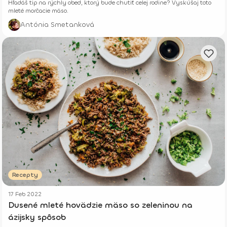
Hľadáš tip na rýchly obed, ktorý bude chutiť celej rodine? Vyskúšaj toto
mleté morčacie mäso.
Antónia Smetanková
Recepty
17 Feb 2022
Dusené mleté hovädzie mäso so zeleninou na
ázijsky spôsob