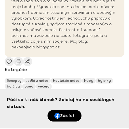
veci a rada sa s nimi podelím. Varenie ma baví a je to
moje hobby. Vyrastala som na dedine, preto dávam
prednosť domácim sezónnym surovinám a poctivým
výrobkom. Uprednostňujem jednoduchú prípravu a
dostupné suroviny, spájam tradičné s moderným a
milujem voňavé korenie. Pestrosť a farebnosť
pokrmov ma zaviedlo na cestu fotografie jedla a
všetkého čo je s ním spojené. Môj blog:
pekneajedlo.blogspot.cz
Kategórie
Recepty
Jedlá z mäsa
hovädzie mäso
huby
bylinky
horčica
obed
večera
Páči sa ti náš článok? Zdieľaj ho na sociálnych
sieťach.
Zdieľať