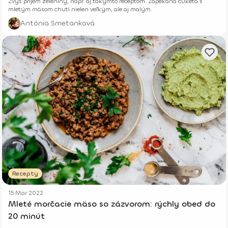
Zvýš príjem zeleniny, napr. aj takýmto receptom. Zapekaná cuketa s
mletým mäsom chutí nielen veľkým, ale aj malým.
Antónia Smetanková
Recepty
15 Mar 2022
Mleté morčacie mäso so zázvorom: rýchly obed do
20 minút