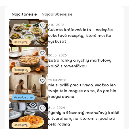
Najčítanejšie
Najobľúbenejšie
2 Júl 2026
Cuketa kráľovná leta - najlepšie
cuketové recepty, ktoré musíte
vyskúšať
Recepty
20 Júl 2026
Extra ľahký a rýchly marhuľový
koláč s mrveničkou
Recepty
26 Júl 2026
Nie si príliš precitlivená. Možno len
tvoje telo reaguje na to, čo prežilo
kedysi dávno
Všeobecné
8 Júl 2024
Rýchly a šťavnatý marhuľový koláč
s tvarohom, na ktorom si pochutí
celá rodina
Recepty