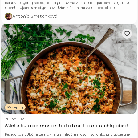
Relatívne rýchly recept, kde si pripravíme vlastnú teriyaki omáčku, ktorú
skombinujeme s mletým hovädzím mäsom, mrkvou a brokolicou.
Antónia Smetanková
Recepty
28 Jan 2022
Mleté kuracie mäso s batatmi: tip na rýchly obed
Recept so sladkými zemiakmi a s mletým mäsom sa ľahko pripravuje a je