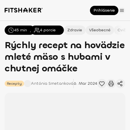
Prihlásenie
45 min
Všetky
Recepty
4
porcie
Zdravie
Všeobecné
Cvičen
Rýchly recept na hovädzie
mleté mäso s hubami v
chutnej omáčke
Antónia
Smetanková
6. Mar 2024
Recepty