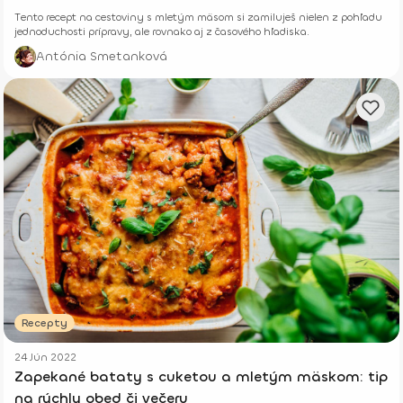
Tento recept na cestoviny s mletým mäsom si zamiluješ nielen z pohľadu
jednoduchosti prípravy, ale rovnako aj z časového hľadiska.
Antónia Smetanková
Recepty
24 Jún 2022
Zapekané bataty s cuketou a mletým mäskom: tip
na rýchly obed či večeru