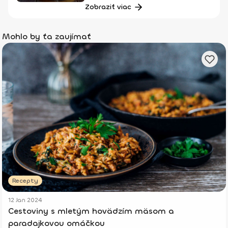
Zobraziť viac
Mohlo by ťa zaujímať
Recepty
12 Jan 2024
Cestoviny s mletým hovädzím mäsom a
paradajkovou omáčkou