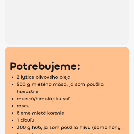
Potrebujeme:
2 lyžice olivového oleja
500 g mletého mäsa, ja som použila
hovädzie
morskú/himalájsku soľ
rascu
čierne mleté korenie
1 cibuľu
300 g húb, ja som použila hlivu (šampiňóny,