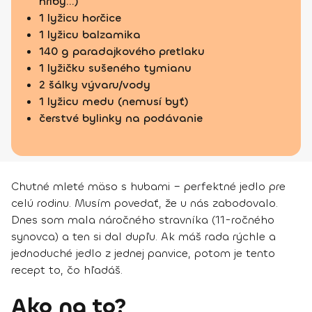
hríby...)
1 lyžicu horčice
1 lyžicu balzamika
140 g paradajkového pretlaku
1 lyžičku sušeného tymianu
2 šálky vývaru/vody
1 lyžicu medu (nemusí byť)
čerstvé bylinky na podávanie
Chutné mleté mäso s hubami – perfektné jedlo pre
celú rodinu. Musím povedať, že u nás zabodovalo.
Dnes som mala náročného stravníka (11-ročného
synovca) a ten si dal dupľu. Ak máš rada rýchle a
jednoduché jedlo z jednej panvice, potom je tento
recept to, čo hľadáš.
Ako na to?