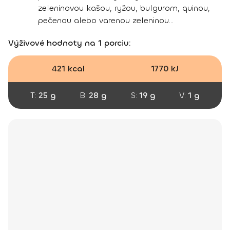
zeleninovou kašou, ryžou, bulgurom, quinou,
pečenou alebo varenou zeleninou...
Výživové hodnoty na 1 porciu:
421 kcal
1770 kJ
T:
25 g
B:
28 g
S:
19 g
V:
1 g