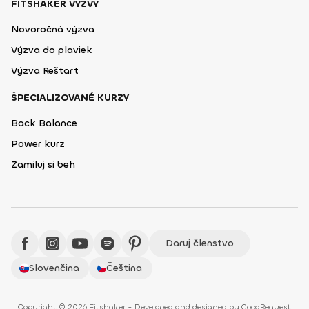
FITSHAKER VÝZVY
Novoročná výzva
Výzva do plaviek
Výzva Reštart
ŠPECIALIZOVANÉ KURZY
Back Balance
Power kurz
Zamiluj si beh
Daruj členstvo
Slovenčina
Čeština
Copyright © 2026 Fitshaker - Developed and designed by
GoodRequest