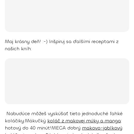
Maj krásny deň! :-)
Inšpiruj sa ďalšími receptami z
našich kníh:
Nabudúce môžeš vyskúšať tieto jednoduché ľahké
koláčiky:
Mäkučký
koláč z makovej múky a manga
:
hotový do 40 minút!
MEGA dobrý
makovo-jablkový