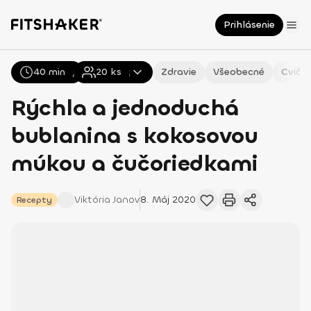
Prihlásenie
40 min
Všetky
Recepty
20
ks
Zdravie
Všeobecné
Cvičen
Rýchla a jednoduchá
bublanina s kokosovou
múkou a čučoriedkami
Viktória
Janov
8. Máj 2020
Recepty