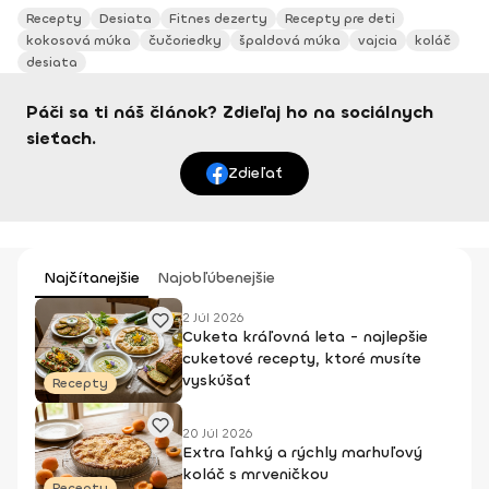
Recepty
Desiata
Fitnes dezerty
Recepty pre deti
kokosová múka
čučoriedky
špaldová múka
vajcia
koláč
desiata
Páči sa ti náš článok? Zdieľaj ho na sociálnych
sieťach.
Zdieľať
Najčítanejšie
Najobľúbenejšie
2 Júl 2026
Cuketa kráľovná leta - najlepšie
cuketové recepty, ktoré musíte
vyskúšať
Recepty
20 Júl 2026
Extra ľahký a rýchly marhuľový
koláč s mrveničkou
Recepty