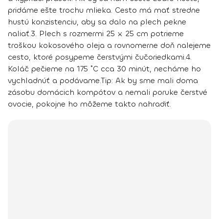
pridáme ešte trochu mlieka. Cesto má mať stredne
hustú konzistenciu, aby sa dalo na plech pekne
naliať.
3. Plech s rozmermi 25 x 25 cm potrieme
troškou kokosového oleja a rovnomerne doň nalejeme
cesto, ktoré posypeme čerstvými čučoriedkami.
4.
Koláč pečieme na 175 ˚C cca 30 minút, necháme ho
vychladnúť a podávame.
Tip
: Ak by sme mali doma
zásobu domácich kompótov a nemali poruke čerstvé
ovocie, pokojne ho môžeme takto nahradiť.