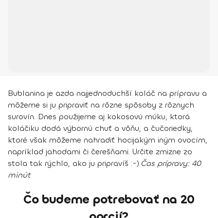
Bublanina je azda najjednoduchší koláč na prípravu a
môžeme si ju pripraviť na rôzne spôsoby z rôznych
surovín. Dnes použijeme aj kokosovú múku, ktorá
koláčiku dodá výbornú chuť a vôňu, a čučoriedky,
ktoré však môžeme nahradiť hocijakým iným ovocím,
napríklad jahodami či čerešňami. Určite zmizne zo
stola tak rýchlo, ako ju pripravíš :-).
Čas prípravy:
40
minút
Čo budeme potrebovať na 20
porcií?