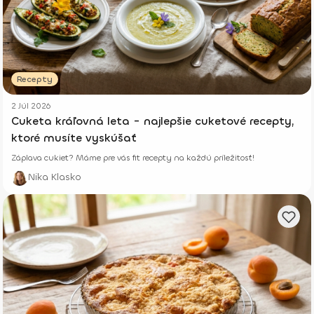
Recepty
2 Júl 2026
Cuketa kráľovná leta - najlepšie cuketové recepty,
ktoré musíte vyskúšať
Záplava cukiet? Máme pre vás fit recepty na každú príležitosť!
Nika Klasko