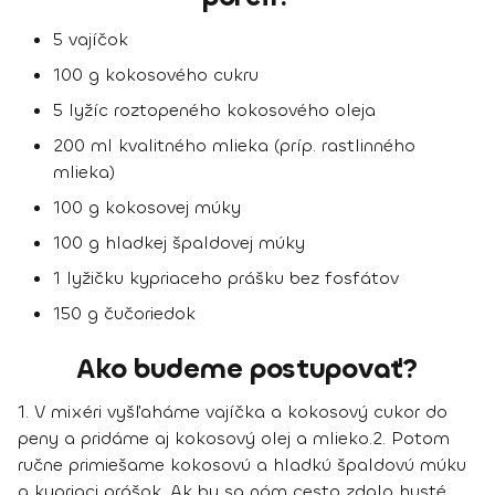
5 vajíčok
100 g kokosového cukru
5 lyžíc roztopeného kokosového oleja
200 ml kvalitného mlieka (príp. rastlinného
mlieka)
100 g kokosovej múky
100 g hladkej špaldovej múky
1 lyžičku kypriaceho prášku bez fosfátov
150 g čučoriedok
Ako budeme postupovať?
1. V mixéri vyšľaháme vajíčka a kokosový cukor do
peny a pridáme aj kokosový olej a mlieko.
2. Potom
ručne primiešame kokosovú a hladkú špaldovú múku
a kypriaci prášok. Ak by sa nám cesto zdalo husté,