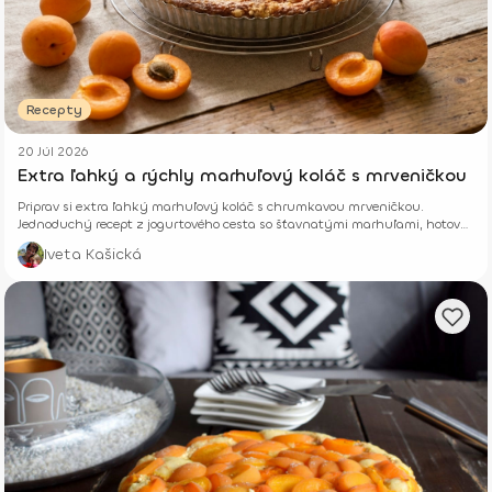
Recepty
20 Júl 2026
Extra ľahký a rýchly marhuľový koláč s mrveničkou
Priprav si extra ľahký marhuľový koláč s chrumkavou mrveničkou.
Jednoduchý recept z jogurtového cesta so šťavnatými marhuľami, hotový
z pár surovín.
Iveta Kašická