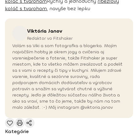
koláč s tvarohom
Rýchly a jednoduchý
ríbezľový
koláč s tvarohom
, navyše bez lepku
Viktória
Janov
Redaktor vo Fitshaker
Volám sa Viki a som fotografka a blogerka. Mojím
najväčším hobby je okrem jogy a cvičenia aj
varenie/pečenie a fotenie, takže Fitshaker je super
miestom, kde to všetko môžem zrealizovať a podeliť
sa s vami o recepty či tipy v kuchyni. Milujem zdravé
varenie, kvalitné a sezónne suroviny, rada
podporujem domácich dodávateľov a výrobcov
potravín a snažím sa vytvárať chutné a výživné
recepty. Jedlo je dôležitou súčasťou nášho života a
ako sa vraví, sme to čo jeme, takže by nám na tom
malo záležať. :-) Môj instagram @viktoria.janov
Kategórie