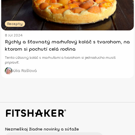
Recepty
8 Júl 2024
Rýchly a šťavnatý marhuľový koláč s tvarohom, na
ktorom si pochutí celá rodina
Tento úžasný koláč s marhuľami a tvarohom si jednoducho musíš
pripraviť.
Júlia Rašlová
Nezmeškaj žiadne novinky a súťaže