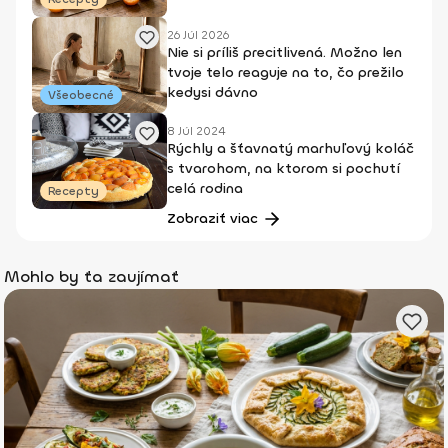
26 Júl 2026
Nie si príliš precitlivená. Možno len
tvoje telo reaguje na to, čo prežilo
kedysi dávno
Všeobecné
8 Júl 2024
Rýchly a šťavnatý marhuľový koláč
s tvarohom, na ktorom si pochutí
celá rodina
Recepty
Zobraziť viac
Mohlo by ťa zaujímať