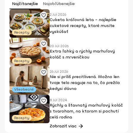
Najčítanejšie
Najobľúbenejšie
2 Júl 2026
Cuketa kráľovná leta - najlepšie
cuketové recepty, ktoré musíte
vyskúšať
Recepty
20 Júl 2026
Extra ľahký a rýchly marhuľový
koláč s mrveničkou
Recepty
26 Júl 2026
Nie si príliš precitlivená. Možno len
tvoje telo reaguje na to, čo prežilo
kedysi dávno
Všeobecné
8 Júl 2024
Rýchly a šťavnatý marhuľový koláč
s tvarohom, na ktorom si pochutí
celá rodina
Recepty
Zobraziť viac