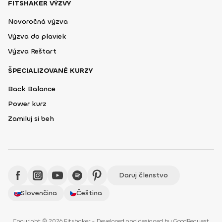
FITSHAKER VÝZVY
Novoročná výzva
Výzva do plaviek
Výzva Reštart
ŠPECIALIZOVANÉ KURZY
Back Balance
Power kurz
Zamiluj si beh
Daruj členstvo
Slovenčina
Čeština
Copyright © 2026 Fitshaker - Developed and designed by
GoodRequest