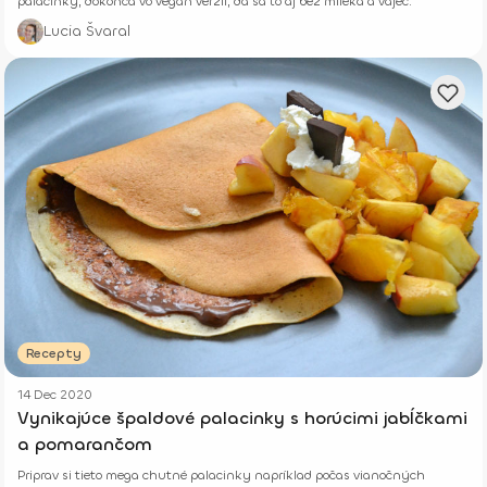
palacinky, dokonca vo vegan verzii, dá sa to aj bez mlieka a vajec.
Lucia Švaral
Recepty
14 Dec 2020
Vynikajúce špaldové palacinky s horúcimi jabĺčkami
a pomarančom
Priprav si tieto mega chutné palacinky napríklad počas vianočných