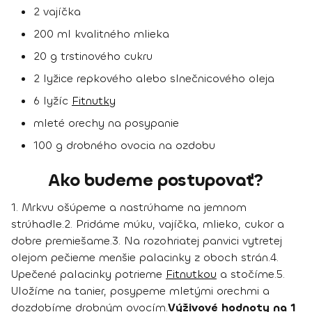
2 vajíčka
200 ml kvalitného mlieka
20 g trstinového cukru
2 lyžice repkového alebo slnečnicového oleja
6 lyžíc
Fitnutky
mleté orechy na posypanie
100 g drobného ovocia na ozdobu
Ako budeme postupovať?
1. Mrkvu ošúpeme a nastrúhame na jemnom
strúhadle.2. Pridáme múku, vajíčka, mlieko, cukor a
dobre premiešame.3. Na rozohriatej panvici vytretej
olejom pečieme menšie palacinky z oboch strán.4.
Upečené palacinky potrieme
Fitnutkou
a stočíme.5.
Uložíme na tanier, posypeme mletými orechmi a
dozdobíme drobným ovocím.
Výživové hodnoty na 1