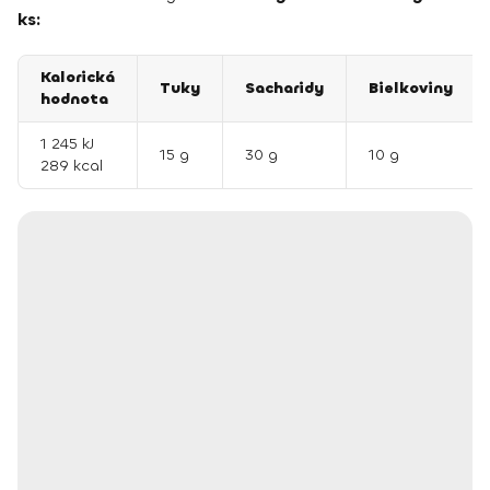
ks:
Kalorická
Tuky
Sacharidy
Bielkoviny
hodnota
1 245 kJ
15 g
30 g
10 g
289 kcal