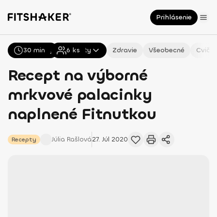
Prihlásenie
30 min
Všetky
Recepty
6
ks
Zdravie
Všeobecné
Cvičen
Recept na výborné
mrkvové palacinky
naplnené Fitnutkou
Júlia
Rašlová
27. Júl 2020
Recepty