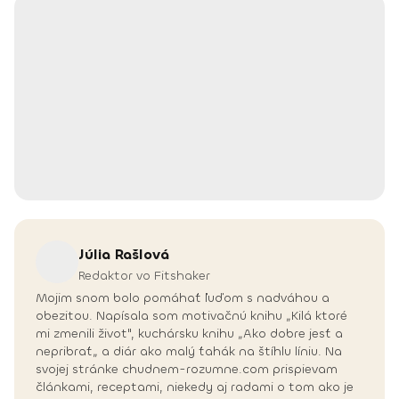
Júlia
Rašlová
Redaktor vo Fitshaker
Mojim snom bolo pomáhať ľuďom s nadváhou a
obezitou. Napísala som motivačnú knihu „Kilá ktoré
mi zmenili život", kuchársku knihu „Ako dobre jesť a
nepribrať„ a diár ako malý ťahák na štíhlu líniu. Na
svojej stránke chudnem-rozumne.com prispievam
článkami, receptami, niekedy aj radami o tom ako je