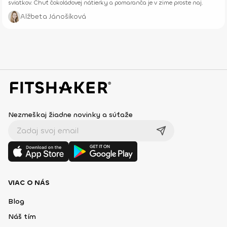
sviatkov. Chuť čokoládovej nátierky a pomaranča je v zime proste naj.
Alžbeta Jánošíková
Nezmeškaj žiadne novinky a súťaže
VIAC O NÁS
Blog
Náš tím