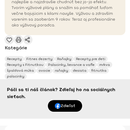
najlepšie a najzdravšie chudnúť bez jo-jo efektu.
Tvorím výživové plány a snažím sa pomáhať ľuďom
večne bojujúcim s kilami navyše. Výživou a zdravším
varením sa zaoberám 9 rokov. Teraz aj profesionálne
ako výživový poradca.
Kategórie
Recepty
Fitnes dezerty
Raňajky
Recepty pre deti
Recepty s Fitnutkou
Palacinky, lievance a vafle
mrkva
špaldová múka
ovocie
raňajky
desiata
fitnutka
palacinky
Páči sa ti náš článok? Zdieľaj ho na sociálnych
sieťach.
Zdieľať