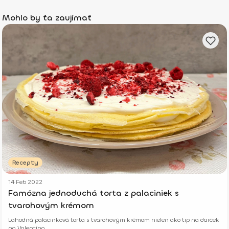
Mohlo by ťa zaujímať
Recepty
14 Feb 2022
Famózna jednoduchá torta z palaciniek s
tvarohovým krémom
Lahodná palacinková torta s tvarohovým krémom nielen ako tip na darček
na Valentína