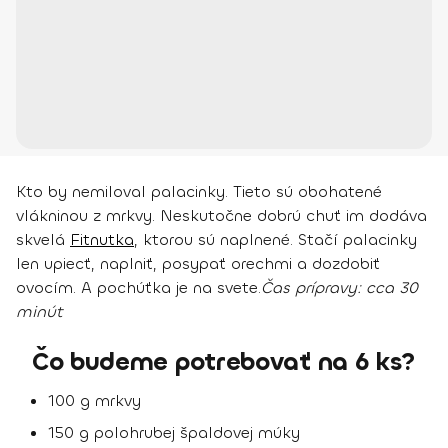
Kto by nemiloval palacinky. Tieto sú obohatené
vlákninou z mrkvy. Neskutočne dobrú chuť im dodáva
skvelá
Fitnutka
, ktorou sú naplnené. Stačí palacinky
len upiecť, naplniť, posypať orechmi a dozdobiť
ovocím. A pochúťka je na svete.
Čas prípravy:
cca 30
minút
Čo budeme potrebovať na 6 ks?
100 g mrkvy
150 g polohrubej špaldovej múky