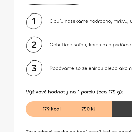
1
Cibuľu nasekáme nadrobno, mrkvu, u
2
Ochutíme soľou, korením a pridáme 
3
Podávame so zeleninou alebo ako ná
Výživové hodnoty na 1 porciu (cca 175 g):
179 kcal
750 kJ
Táto zdravá treska sa hodí napríklad na domá