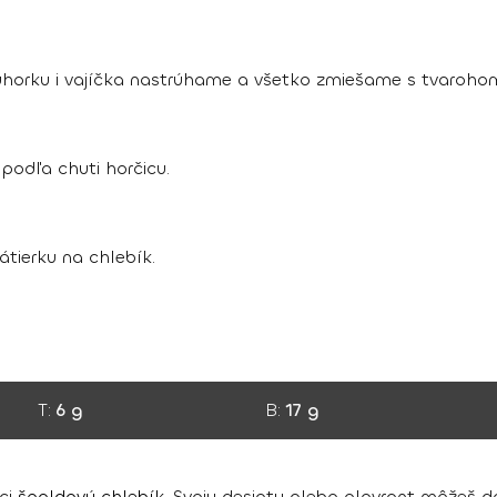
horku i vajíčka nastrúhame a všetko zmiešame s tvaroho
podľa chuti horčicu.
tierku na chlebík.
T:
6 g
B:
17 g
ci
špaldový chlebík
. Svoju desiatu alebo olovrant môžeš do