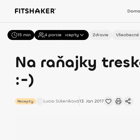
Domo
15 min
Všetky
4
porcie
Recepty
Zdravie
Všeobecné
Na raňajky tresk
:-)
Lucia
Súkeníková
13. Jan 2017
Recepty