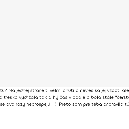
? Na jednej strane ti veľmi chutí a nevieš sa jej vzdať, ale
á treska vydržala tak dlhý čas v obale a bola stále "čerstv
áse dva razy neprospejú :-). Preto som pre teba pripravila t