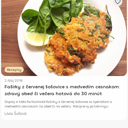
Recepty
2 Máj 2018
Fašírky z červenej šošovice s medvedím cesnakom:
zdravý obed či večera hotová do 30 minút
Dopraj si tieto fantastické fašírky z červenej šošovice so špenátom a
medvedím cesnakom na obed či na večeru. Pokojne aj po tréningu.
Lívia Šuľová