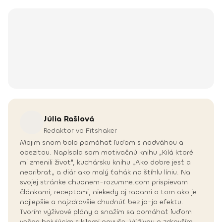
Júlia
Rašlová
Redaktor vo Fitshaker
Mojim snom bolo pomáhať ľuďom s nadváhou a
obezitou. Napísala som motivačnú knihu „Kilá ktoré
mi zmenili život", kuchársku knihu „Ako dobre jesť a
nepribrať„ a diár ako malý ťahák na štíhlu líniu. Na
svojej stránke chudnem-rozumne.com prispievam
článkami, receptami, niekedy aj radami o tom ako je
najlepšie a najzdravšie chudnúť bez jo-jo efektu.
Tvorím výživové plány a snažím sa pomáhať ľuďom
večne bojujúcim s kilami navyše. Výživou a zdravším