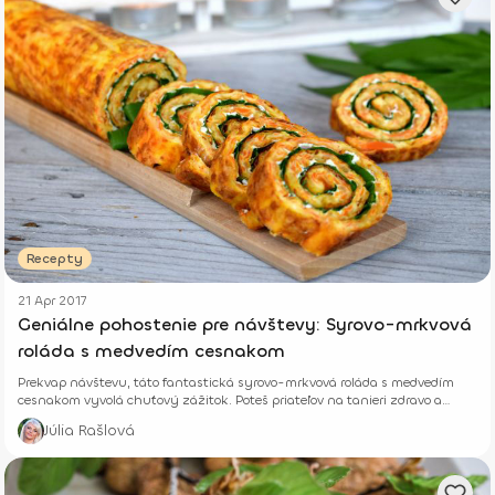
Recepty
21 Apr 2017
Geniálne pohostenie pre návštevy: Syrovo-mrkvová
roláda s medvedím cesnakom
Prekvap návštevu, táto fantastická syrovo-mrkvová roláda s medvedím
cesnakom vyvolá chuťový zážitok. Poteš priateľov na tanieri zdravo a
chutne
Júlia Rašlová