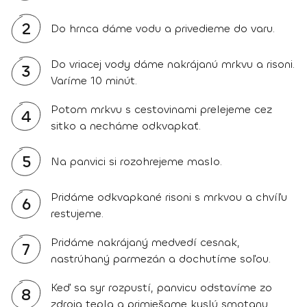
2
Do hrnca dáme vodu a privedieme do varu.
Do vriacej vody dáme nakrájanú mrkvu a risoni.
3
Varíme 10 minút.
Potom mrkvu s cestovinami prelejeme cez
4
sitko a necháme odkvapkať.
5
Na panvici si rozohrejeme maslo.
Pridáme odkvapkané risoni s mrkvou a chvíľu
6
restujeme.
Pridáme nakrájaný medvedí cesnak,
7
nastrúhaný parmezán a dochutíme soľou.
Keď sa syr rozpustí, panvicu odstavíme zo
8
zdroja tepla a primiešame kyslú smotanu.