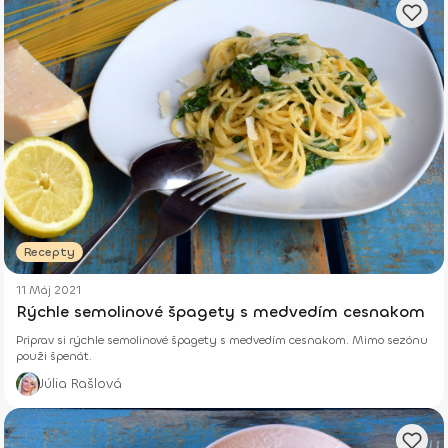
Recepty
11 Máj 2021
Rýchle semolinové špagety s medvedím cesnakom
Priprav si rýchle semolinové špagety s medvedím cesnakom. Mimo sezónu
použi špenát.
Júlia Rašlová