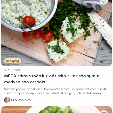
Recepty
16 Apr 2018
MEGA zdravé raňajky: nátierka z kozieho syra a
medvedieho cesnaku
Domáce pečivo (napríklad aj kváskové) a k tomu výborná nátierka. Niekto
si už ani lepšie raňajky nevie predstaviť. A navyše, tieto sú tak zdravé!
Júlia Rašlová