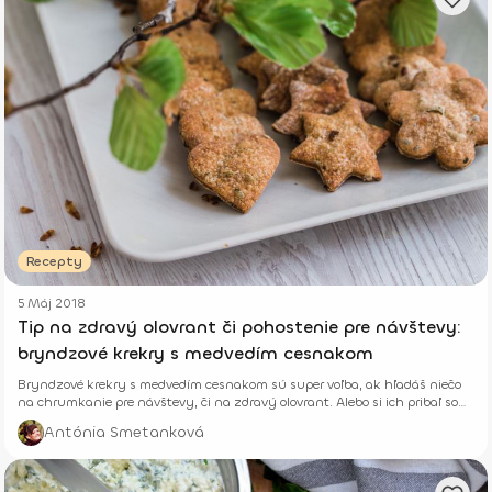
Recepty
5 Máj 2018
Tip na zdravý olovrant či pohostenie pre návštevy:
bryndzové krekry s medvedím cesnakom
Bryndzové krekry s medvedím cesnakom sú super voľba, ak hľadáš niečo
na chrumkanie pre návštevy, či na zdravý olovrant. Alebo si ich pribaľ so
sebou na cesty či výlety.
Antónia Smetanková