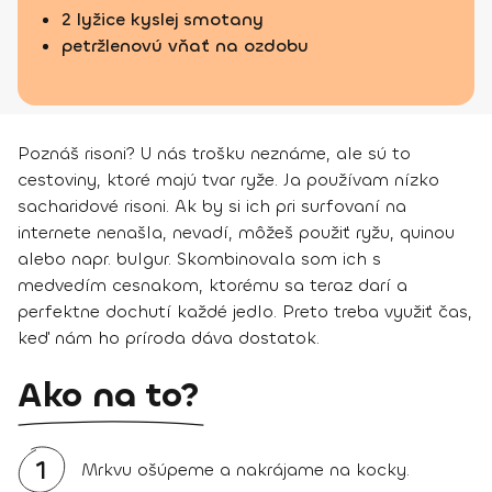
2 lyžice kyslej smotany
petržlenovú vňať na ozdobu
Poznáš risoni? U nás trošku neznáme, ale sú to
cestoviny, ktoré majú tvar ryže. Ja používam nízko
sacharidové risoni. Ak by si ich pri surfovaní na
internete nenašla, nevadí, môžeš použiť ryžu, quinou
alebo napr. bulgur. Skombinovala som ich s
medvedím cesnakom, ktorému sa teraz darí a
perfektne dochutí každé jedlo. Preto treba využiť čas,
keď nám ho príroda dáva dostatok.
Ako na to?
1
Mrkvu ošúpeme a nakrájame na kocky.