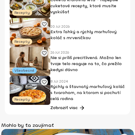
cuketové recepty, ktoré musíte
vyskúšať
Recepty
20 Júl 2026
Extra ľahký a rýchly marhuľový
koláč s mrveničkou
Recepty
26 Júl 2026
Nie si príliš precitlivená. Možno len
tvoje telo reaguje na to, čo prežilo
kedysi dávno
Všeobecné
8 Júl 2024
Rýchly a šťavnatý marhuľový koláč
s tvarohom, na ktorom si pochutí
celá rodina
Recepty
Zobraziť viac
Mohlo by ťa zaujímať