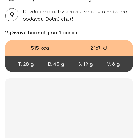
Dozdobíme petržlenovou vňaťou a môžeme
9
podávať. Dobrú chuť!
Výživové hodnoty na 1 porciu:
515 kcal
2167 kJ
T:
28 g
B:
43 g
S:
19 g
V:
6 g