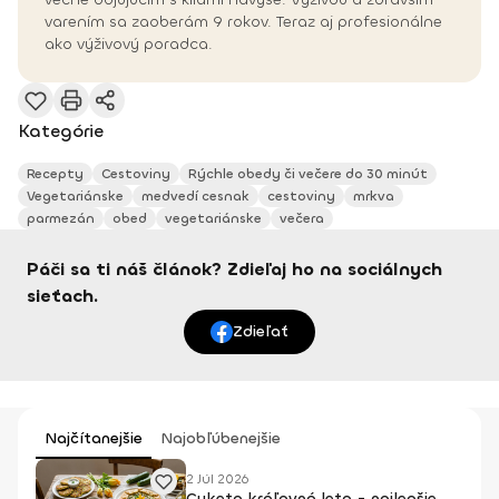
varením sa zaoberám 9 rokov. Teraz aj profesionálne
ako výživový poradca.
Kategórie
Recepty
Cestoviny
Rýchle obedy či večere do 30 minút
Vegetariánske
medvedí cesnak
cestoviny
mrkva
parmezán
obed
vegetariánske
večera
Páči sa ti náš článok? Zdieľaj ho na sociálnych
sieťach.
Zdieľať
Najčítanejšie
Najobľúbenejšie
2 Júl 2026
Cuketa kráľovná leta - najlepšie