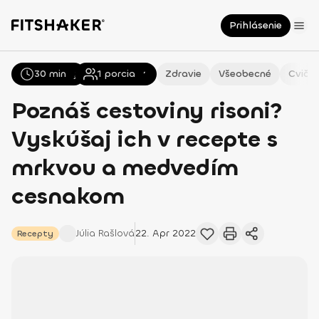
Prihlásenie
30 min
Všetky
Recepty
1
porcia
Zdravie
Všeobecné
Cvičen
Poznáš cestoviny risoni?
Vyskúšaj ich v recepte s
mrkvou a medvedím
cesnakom
Júlia
Rašlová
22. Apr 2022
Recepty