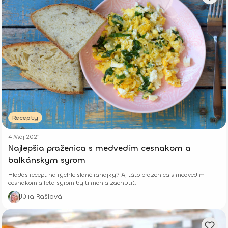
Recepty
4 Máj 2021
Najlepšia praženica s medvedím cesnakom a
balkánskym syrom
Hľadáš recept na rýchle slané raňajky? Aj táto praženica s medvedím
cesnakom a feta syrom by ti mohla zachutiť.
Júlia Rašlová