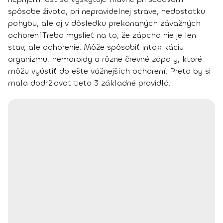
spôsobe života, pri nepravidelnej strave, nedostatku
pohybu
, ale aj v dôsledku prekonaných závažných
ochorení.
Treba myslieť na to, že
zápcha nie je len
stav, ale ochorenie
. Môže spôsobiť intoxikáciu
organizmu, hemoroidy a rôzne črevné zápaly, ktoré
môžu vyústiť do ešte vážnejších ochorení. Preto by si
mala dodržiavať tieto
3 základné pravidlá.