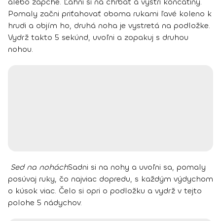
alebo zápche
. Ľahni si na chrbát a vystri končatiny.
Pomaly začni priťahovať oboma rukami ľavé koleno k
hrudi a objím ho, druhá noha je vystretá na podložke.
Vydrž takto 5 sekúnd, uvoľni a zopakuj s druhou
nohou.
Sed na nohách
Sadni si na nohy a uvoľni sa, pomaly
posúvaj ruky, čo najviac dopredu, s každým výdychom
o kúsok viac. Čelo si opri o podložku a vydrž v tejto
polohe 5 nádychov.