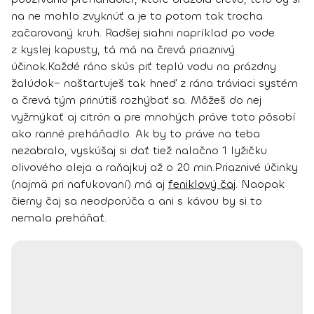
na ne mohlo zvyknúť a je to potom tak trocha
začarovaný kruh. Radšej
siahni napríklad po vode
z kyslej kapusty
, tá má na črevá priaznivý
účinok.
Každé ráno skús piť
teplú vodu na prázdny
žalúdok
– naštartuješ tak hneď z rána tráviaci systém
a črevá tým prinútiš rozhýbať sa. Môžeš do nej
vyžmýkať aj citrón a pre mnohých práve toto pôsobí
ako ranné preháňadlo. Ak by to práve na teba
nezabralo, vyskúšaj si dať tiež nalačno 1 lyžičku
olivového oleja a raňajkuj až o 20 min.
Priaznivé účinky
(najmä pri nafukovaní) má aj
feniklový čaj
.
Naopak
čierny čaj sa neodporúča a ani s kávou by si to
nemala preháňať.