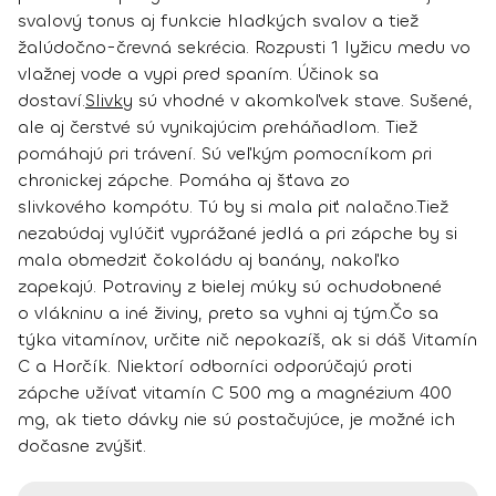
svalový tonus aj funkcie hladkých svalov a tiež
žalúdočno-črevná sekrécia. Rozpusti 1 lyžicu medu vo
vlažnej vode a vypi pred spaním. Účinok sa
dostaví.
Slivky
sú vhodné v akomkoľvek stave. Sušené,
ale aj čerstvé sú vynikajúcim preháňadlom. Tiež
pomáhajú pri trávení. Sú veľkým pomocníkom pri
chronickej zápche. Pomáha aj šťava zo
slivkového kompótu. Tú by si mala piť nalačno.
Tiež
nezabúdaj vylúčiť
vyprážané jedlá a pri zápche by si
mala obmedziť čokoládu aj banány, nakoľko
zapekajú. Potraviny z bielej múky sú ochudobnené
o vlákninu a iné živiny, preto sa vyhni aj tým.
Čo sa
týka vitamínov, určite nič nepokazíš, ak si dáš
Vitamín
C a Horčík
. Niektorí odborníci odporúčajú proti
zápche užívať vitamín C 500 mg a magnézium 400
mg, ak tieto dávky nie sú postačujúce, je možné ich
dočasne zvýšiť.