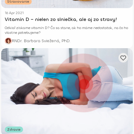
Stravovanie
16 Apr 2021
Vitamín D − nielen zo slniečka, ale aj zo stravy!
Odkiaľ získame vitamín D? Čo sa stane, ak ho máme nedostatok, na čo ho
vlastne potrebujeme?
RNDr. Barbara Sviežená, PhD.
Zdravie