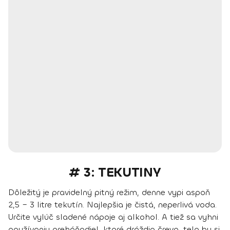
# 3: TEKUTINY
Dôležitý je pravidelný pitný režim, denne vypi aspoň
2,5 – 3 litre tekutín. Najlepšia je
čistá, neperlivá voda
.
Určite vylúč sladené nápoje aj alkohol. A tiež sa vyhni
používaniu preháňadiel, ktoré dráždia črevo, telo by si