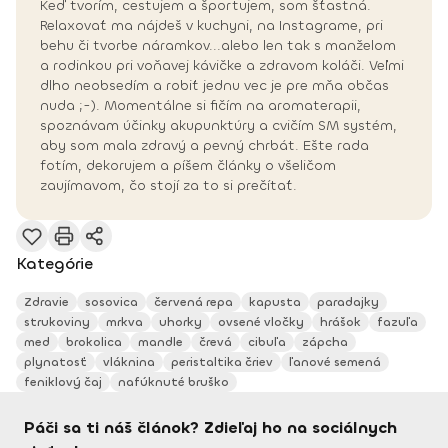
Keď tvorím, cestujem a športujem, som šťastná.
Relaxovať ma nájdeš v kuchyni, na Instagrame, pri
behu či tvorbe náramkov...alebo len tak s manželom
a rodinkou pri voňavej kávičke a zdravom koláči. Veľmi
dlho neobsedím a robiť jednu vec je pre mňa občas
nuda ;-). Momentálne si fičím na aromaterapii,
spoznávam účinky akupunktúry a cvičím SM systém,
aby som mala zdravý a pevný chrbát. Ešte rada
fotím, dekorujem a píšem články o všeličom
zaujímavom, čo stojí za to si prečítať.
Kategórie
Zdravie
sosovica
červená repa
kapusta
paradajky
strukoviny
mrkva
uhorky
ovsené vločky
hrášok
fazuľa
med
brokolica
mandle
črevá
cibuľa
zápcha
plynatosť
vláknina
peristaltika čriev
ľanové semená
feniklový čaj
nafúknuté bruško
Páči sa ti náš článok? Zdieľaj ho na sociálnych