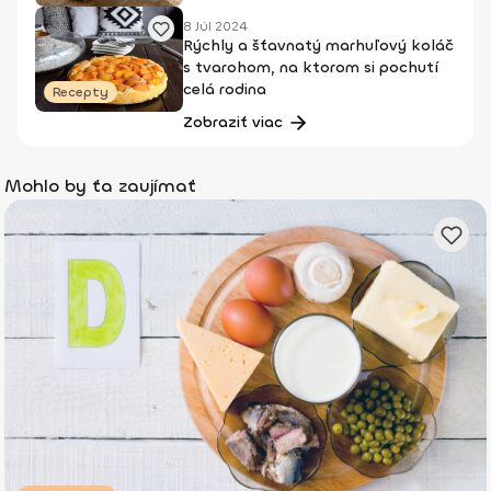
8 Júl 2024
Rýchly a šťavnatý marhuľový koláč
s tvarohom, na ktorom si pochutí
celá rodina
Recepty
Zobraziť viac
Mohlo by ťa zaujímať