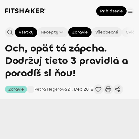
Prihlásenie
Všetky
Recepty
Zdravie
Všeobecné
Cvičen
Och, opäť tá zápcha.
Dodržuj tieto 3 pravidlá a
poradíš si ňou!
Zdravie
Petra
Hegerová
21. Dec 2018