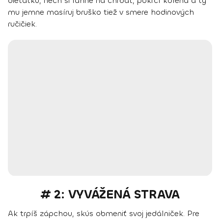
dieťatku, nech si ľahne na chrbát, pokrčí kolená a ty
mu jemne masíruj bruško tiež v smere hodinových
ručičiek.
# 2: VYVÁŽENÁ STRAVA
Ak trpíš zápchou, skús obmeniť svoj jedálniček. Pre