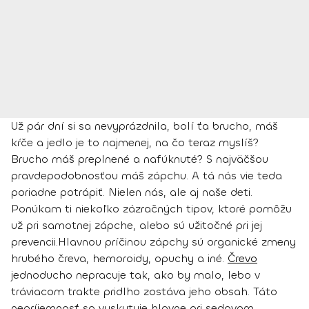
Už pár dní si sa nevyprázdnila, bolí ťa brucho, máš
kŕče a jedlo je to najmenej, na čo teraz myslíš?
Brucho máš preplnené a nafúknuté? S najväčšou
pravdepodobnosťou máš zápchu. A tá nás vie teda
poriadne potrápiť. Nielen nás, ale aj naše deti.
Ponúkam ti niekoľko zázračných tipov, ktoré pomôžu
už pri samotnej zápche, alebo sú užitočné pri jej
prevencii.
Hlavnou príčinou zápchy sú organické zmeny
hrubého čreva, hemoroidy, opuchy a iné.
Črevo
jednoducho nepracuje tak, ako by malo, lebo v
tráviacom trakte pridlho zostáva jeho obsah. Táto
nepríjemnosť sa vyskytuje hlavne
pri sedavom