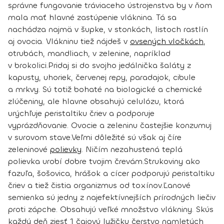
správne fungovanie tráviaceho ústrojenstva by v ňom
mala mať hlavné zastúpenie
vláknina
. Tá sa
nachádza najmä v šupke, v stonkách, listoch rastlín
aj ovocia. Vlákninu tiež nájdeš
v
ovsených vločkách
,
otrubách, mandliach, v zelenine
, napríklad
v brokolici.
Pridaj si do svojho jedálnička
šaláty z
kapusty, uhoriek, červenej repy, paradajok, cibule
a mrkvy
. Sú totiž bohaté na biologické a chemické
zlúčeniny, ale hlavne obsahujú celulózu, ktorá
urýchľuje peristaltiku čriev a podporuje
vyprázdňovanie. Ovocie a zeleninu častejšie konzumuj
v surovom stave.
Veľmi dôležité sú však aj číre
zeleninové
polievky
. Ničím nezahustená teplá
polievka urobí dobre tvojim črevám.
Strukoviny
ako
fazuľa, šošovica, hrášok a cícer podporujú peristaltiku
čriev a tiež čistia organizmus od toxínov.
Ľanové
semienka
sú jedny z najefektívnejších prírodných liečiv
proti zápche. Obsahujú veľké množstvo vlákniny. Skús
každý deň zjesť 1 čajovú lyžičku čerstvo namletých