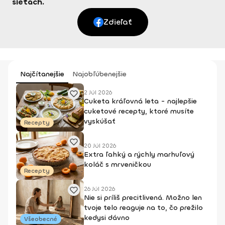
sieťach.
Zdieľať
Najčítanejšie
Najobľúbenejšie
2 Júl 2026
Cuketa kráľovná leta - najlepšie
cuketové recepty, ktoré musíte
vyskúšať
Recepty
20 Júl 2026
Extra ľahký a rýchly marhuľový
koláč s mrveničkou
Recepty
26 Júl 2026
Nie si príliš precitlivená. Možno len
tvoje telo reaguje na to, čo prežilo
kedysi dávno
Všeobecné