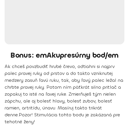
Bonus: emAkupresúrny bod/em
Ak chceš povzbudiť hrubé črevo, odtiahni si najprv
palec pravej ruky od prstov a do takto vzniknutej
medzery zasuň ľavú ruku, tak, aby ľavý palec ležal na
chrbte pravej ruky. Potom ním päťkrát silno pritlač a
zopakuj to isté na ľavej ruke. Zmierňuješ tým nielen
zápchu, ale aj bolesť hlavy, bolesť zubov, bolesť
ramien, artritídu, únavu. Masíruj takto trikrát
denne.
Pozor! Stimulácia tohto bodu je zakázaná pre
tehotné ženy!