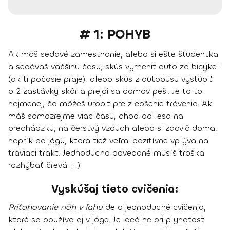
# 1: POHYB
Ak máš sedavé zamestnanie, alebo si ešte študentka
a sedávaš väčšinu času,
skús vymeniť auto za bicykel
(ak ti počasie praje), alebo
skús z autobusu vystúpiť
o 2 zastávky skôr
a prejdi sa domov peši. Je to to
najmenej, čo môžeš urobiť pre zlepšenie trávenia. Ak
máš samozrejme viac času, choď do lesa na
prechádzku, na čerstvý vzduch alebo si zacvič doma,
napríklad
jógu
, ktorá tiež veľmi pozitívne vplýva na
tráviaci trakt. Jednoducho povedané musíš troška
rozhýbať črevá. ;-)
Vyskúšaj tieto cvičenia:
Priťahovanie nôh v ľahu
Ide o jednoduché cvičenia,
ktoré sa používa aj v jóge. Je ideálne
pri plynatosti