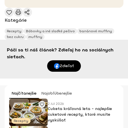
Kategórie
Recepty
Bábovky a iné sladké pečivo
banánové muffiny
bez cukru
muffiny
Páči sa ti náš článok? Zdieľaj ho na sociálnych
sieťach.
Zdieľať
Najčítanejšie
Najobľúbenejšie
2 Júl 2026
Cuketa kráľovná leta - najlepšie
cuketové recepty, ktoré musíte
vyskúšať
Recepty