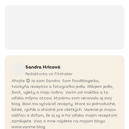
Sandra
Hricová
Redaktorka vo Fitshaker
Ahojte 😊 Ja som Sandra. Som foodblogerka,
tvorkyňa receptov a fotografka jedla. Milujem jedlo,
život, výlety a moju rodinu. Varím od malička a to
vďaka môjmu otcovi, ktorému som venovala aj svoj
blog. Baví ma vytvárať recepty, ktoré sú jednoduché,
ľahké, rýchle a vhodné pre všetkých. Varenie je mojou
vášňou a dúfam, že aj vy si ho vďaka mojim receptom
zamilujete. Viac o mne nájdete na mojom blogu
www.varime.blog