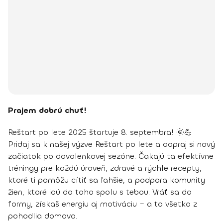
Prajem dobrú chuť!
Reštart po lete 2025 štartuje 8. septembra! 🌞💪
Pridaj sa k našej výzve Reštart po lete a dopraj si nový
začiatok po dovolenkovej sezóne. Čakajú ťa efektívne
tréningy pre každú úroveň, zdravé a rýchle recepty,
ktoré ti pomôžu cítiť sa ľahšie, a podpora komunity
žien, ktoré idú do toho spolu s tebou. Vráť sa do
formy, získaš energiu aj motiváciu – a to všetko z
pohodlia domova.