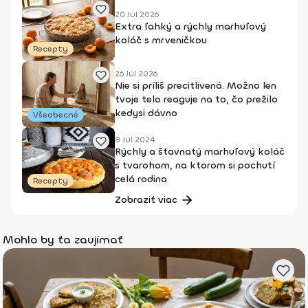
20 Júl 2026
Extra ľahký a rýchly marhuľový
koláč s mrveničkou
Recepty
26 Júl 2026
Nie si príliš precitlivená. Možno len
tvoje telo reaguje na to, čo prežilo
kedysi dávno
Všeobecné
8 Júl 2024
Rýchly a šťavnatý marhuľový koláč
s tvarohom, na ktorom si pochutí
celá rodina
Recepty
Zobraziť viac
Mohlo by ťa zaujímať