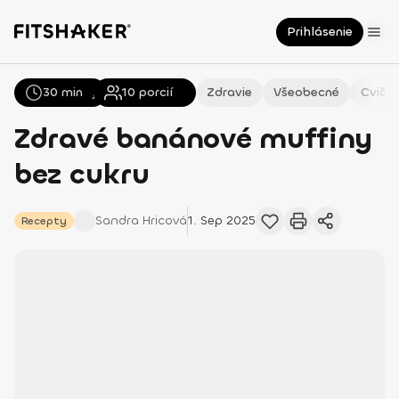
Prihlásenie
30 min
Všetky
Recepty
10
porcií
Zdravie
Všeobecné
Cvičen
Zdravé banánové muffiny
bez cukru
Sandra
Hricová
1. Sep 2025
Recepty