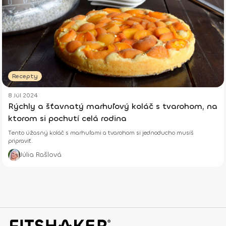
Recepty
8 Júl 2024
Rýchly a šťavnatý marhuľový koláč s tvarohom, na
ktorom si pochutí celá rodina
Tento úžasný koláč s marhuľami a tvarohom si jednoducho musíš
pripraviť.
Júlia Rašlová