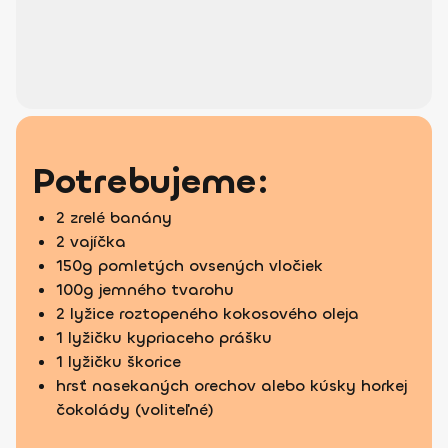
Potrebujeme:
2 zrelé banány
2 vajíčka
150g pomletých ovsených vločiek
100g jemného tvarohu
2 lyžice roztopeného kokosového oleja
1 lyžičku kypriaceho prášku
1 lyžičku škorice
hrsť nasekaných orechov alebo kúsky horkej
čokolády (voliteľné)