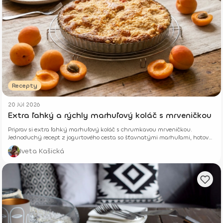
Recepty
20 Júl 2026
Extra ľahký a rýchly marhuľový koláč s mrveničkou
Priprav si extra ľahký marhuľový koláč s chrumkavou mrveničkou.
Jednoduchý recept z jogurtového cesta so šťavnatými marhuľami, hotový
z pár surovín.
Iveta Kašická