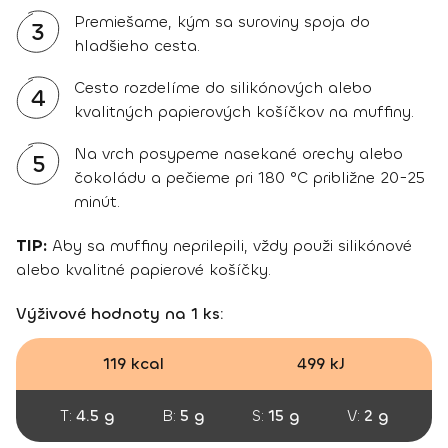
Premiešame, kým sa suroviny spoja do
3
hladšieho cesta.
Cesto rozdelíme do silikónových alebo
4
kvalitných papierových košíčkov na muffiny.
Na vrch posypeme nasekané orechy alebo
5
čokoládu a pečieme pri 180 °C približne 20-25
minút.
TIP:
Aby sa muffiny neprilepili, vždy použi silikónové
alebo kvalitné papierové košíčky.
Výživové hodnoty na 1 ks:
119 kcal
499 kJ
T:
4.5 g
B:
5 g
S:
15 g
V:
2 g