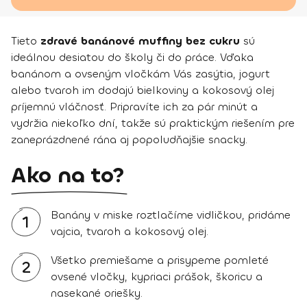
Tieto
zdravé banánové muffiny bez cukru
sú
ideálnou desiatou do školy či do práce. Vďaka
banánom a ovseným vločkám Vás zasýtia, jogurt
alebo tvaroh im dodajú bielkoviny a kokosový olej
príjemnú vláčnosť. Pripravíte ich za pár minút a
vydržia niekoľko dní, takže sú praktickým riešením pre
zaneprázdnené rána aj popoludňajšie snacky.
Ako na to?
Banány v miske roztlačíme vidličkou, pridáme
1
vajcia, tvaroh a kokosový olej.
Všetko premiešame a prisypeme pomleté
2
ovsené vločky, kypriaci prášok, škoricu a
nasekané oriešky.