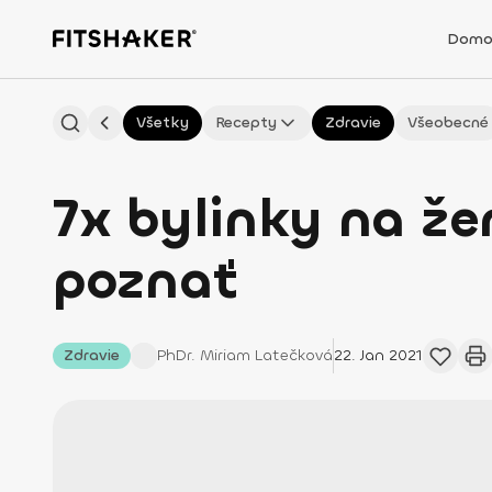
Domo
Všetky
Recepty
Zdravie
Všeobecné
7x bylinky na že
poznať
Zdravie
PhDr. Miriam
Latečková
22. Jan 2021