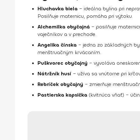
Hluchavka biela
– ideálna bylina pri nepr
Posilňuje maternicu, pomáha pri výtoku.
Alchemilka obyčajná
– posilňuje maternic
vaječníkov a v prechode.
Angelika čínska
– jedna zo základných byli
menštruačným krvácaním.
Puškvorec obyčajný
– vyvoláva oneskoren
Nátržník husí
– užíva sa vnútorne pri kŕč
Rebríček obyčajný
– zmierňuje menštruač
Pastierska kapsička
(kvitnúca vňať) – úči