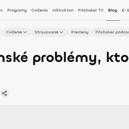
v
Programy
Cvičenia
Inštruktori
Fitshaker TV
Blog
E-
Cvičenie
Stravovanie
Premeny
Fitshaker podca
nské problémy, kto