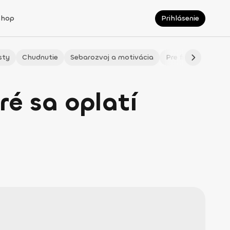
Shop
Prihlásenie
sty
Chudnutie
Sebarozvoj a motivácia
Pre fitmaminky
ré sa oplatí