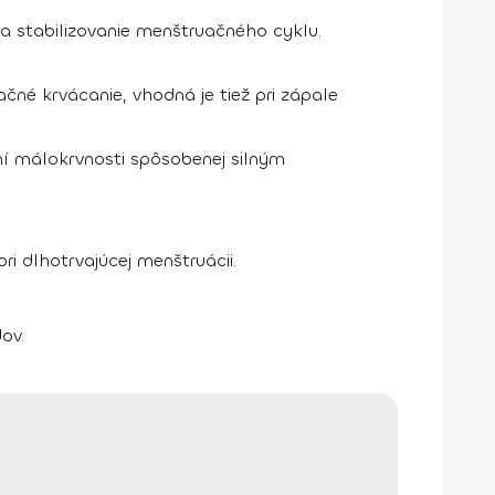
 na stabilizovanie menštruačného cyklu.
ačné krvácanie, vhodná je tiež pri zápale
ení málokrvnosti spôsobenej silným
i dlhotrvajúcej menštruácii.
ov.