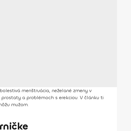
bolestivá menštruácia, neželané zmeny v
prostaty a problémoch s erekciou. V článku ti
pomôžu mužom.
rničke