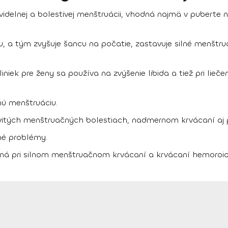
avidelnej a bolestivej menštruácii, vhodná najmä v puberte
u, a tým zvyšuje šancu na počatie, zastavuje silné menštru
niek pre ženy sa používa na zvýšenie libida a tiež pri lieč
ú menštruáciu.
ovitých menštruačných bolestiach, nadmernom krvácaní aj pr
né problémy.
nná pri silnom menštruačnom krvácaní a krvácaní hemoroid