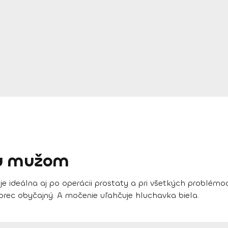
žu mužom
 je ideálna aj po operácii prostaty a pri všetkých problém
ec obyčajný. A močenie uľahčuje hluchavka biela.