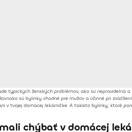
de typických ženských problémov, ako sú nepravidelná a 
ovnako sú bylinky vhodné pre mužov a účinné pri zväčšení 
ani v tvojej domácej lekárničke. A takisto bylinky, ktoré 
nemali chýbať v domácej leká