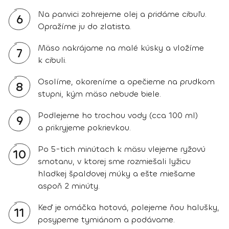
Na panvici zohrejeme olej a pridáme cibuľu.
6
Opražíme ju do zlatista.
Mäso nakrájame na malé kúsky a vložíme
7
k cibuli.
Osolíme, okoreníme a opečieme na prudkom
8
stupni, kým mäso nebude biele.
Podlejeme ho trochou vody (cca 100 ml)
9
a prikryjeme pokrievkou.
Po 5-tich minútach k mäsu vlejeme ryžovú
10
smotanu, v ktorej sme rozmiešali lyžicu
hladkej špaldovej múky a ešte miešame
aspoň 2 minúty.
Keď je omáčka hotová, polejeme ňou halušky,
11
posypeme tymiánom a podávame.