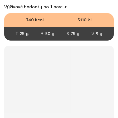
Výživové hodnoty na 1 porciu:
740 kcal
3110 kJ
T:
25 g
B:
50 g
S:
75 g
V:
9 g