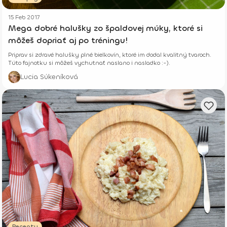
15 Feb 2017
Mega dobré halušky zo špaldovej múky, ktoré si
môžeš dopriať aj po tréningu!
Priprav si zdravé halušky plné bielkovín, ktoré im dodal kvalitný tvaroch.
Túto fajnotku si môžeš vychutnať naslano i nasladko :-).
Lucia Súkeníková
Recepty