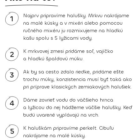
Najprv pripravíme halušky. Mrkvu nakrájame
1
na malé kúsky a v mixéri alebo pomocou
ručného mixéru ju rozmixujeme na hladkú
kašu spolu s 5 lyžicami vody.
K mrkvovej zmesi pridáme soľ, vajíčko
2
a hladkú špaldovú múku.
Ak by sa cesto zdalo riedke, pridáme ešte
3
trochu múky, konzistencia musí byť taká ako
pri príprave klasických zemiakových halušiek.
Dáme zovrieť vodu do väčšieho hrnca
4
a lyžicou do nej hádžeme väčšie halušky. Keď
budú uvarené vyplávajú na vrch.
K haluškám pripravíme perkelt. Cibuľu
5
nakrájame na malé kúsky.