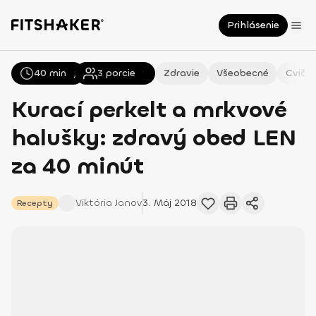
Prihlásenie
40 min
Všetky
Recepty
3
porcie
Zdravie
Všeobecné
Cvičen
Kurací perkelt a mrkvové
halušky: zdravý obed LEN
za 40 minút
Viktória
Janov
3. Máj 2018
Recepty