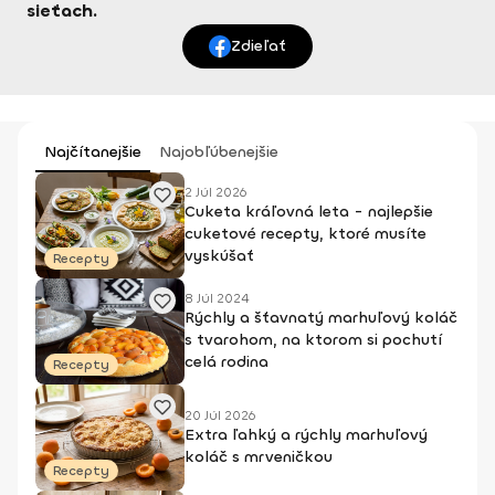
sieťach.
Zdieľať
Najčítanejšie
Najobľúbenejšie
2 Júl 2026
Cuketa kráľovná leta - najlepšie
cuketové recepty, ktoré musíte
vyskúšať
Recepty
8 Júl 2024
Rýchly a šťavnatý marhuľový koláč
s tvarohom, na ktorom si pochutí
celá rodina
Recepty
20 Júl 2026
Extra ľahký a rýchly marhuľový
koláč s mrveničkou
Recepty