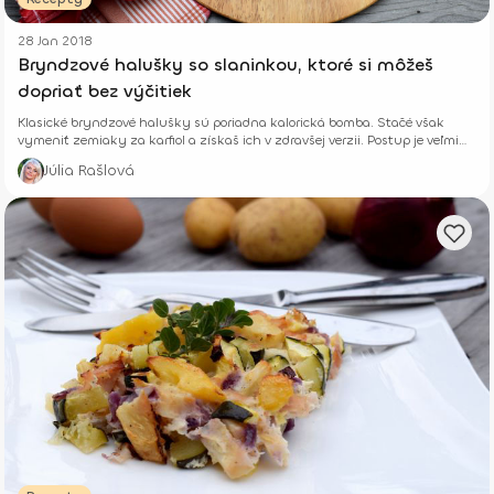
28 Jan 2018
Bryndzové halušky so slaninkou, ktoré si môžeš
dopriať bez výčitiek
Klasické bryndzové halušky sú poriadna kalorická bomba. Stačé však
vymeniť zemiaky za karfiol a získaš ich v zdravšej verzii. Postup je veľmi
jednoduchý.
Júlia Rašlová