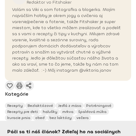
Redaktor vo Fitshaker
Volám sa Viki a som fotografka a blogerka. Mojím
najväčším hobby je okrem jogy a cvičenia aj
varenie/pečenie a fotenie, takže Fitshaker je super
miestom, kde to všetko môžem zrealizovať a podeliť
sa s vami o recepty či tipy v kuchyni. Milujem zdravé
varenie, kvalitné a sezónne suroviny, rada
podporujem domácich dodávateľov a výrobcov
potravín a snažím sa vytvárať chutné a výživné
recepty. Jedlo je dôležitou súčasťou nášho života a
ako sa vraví, sme to čo jeme, takže by nám na tom
malo záležať. :-) Môj instagram @viktoria.janov
Kategórie
Recepty
Bezlaktózové
Jedlá z mäsa
Potréningové
Recepty pre deti
halušky
mrkva
špaldová múka
kuracie prsia
obed
bez laktózy
večera
Páči sa ti náš článok? Zdieľaj ho na sociálnych