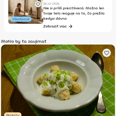
26 Júl 2026
Nie si príliš precitlivená. Možno len
tvoje telo reaguje na to, čo prežilo
kedysi dávno
Všeobecné
Zobraziť viac
Mohlo by ťa zaujímať
Recepty