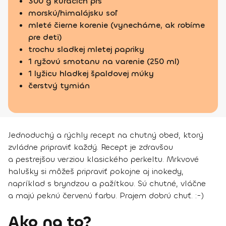
300 g kuracích pŕs
morskú/himalájsku soľ
mleté čierne korenie (vynecháme, ak robíme
pre deti)
trochu sladkej mletej papriky
1 ryžovú smotanu na varenie (250 ml)
1 lyžicu hladkej špaldovej múky
čerstvý tymián
Jednoduchý a rýchly recept na chutný obed, ktorý
zvládne pripraviť každý. Recept je zdravšou
a pestrejšou verziou klasického perkeltu. Mrkvové
halušky si môžeš pripraviť pokojne aj inokedy,
napríklad s bryndzou a pažítkou. Sú chutné, vláčne
a majú peknú červenú farbu. Prajem dobrú chuť. :-)
Ako na to?