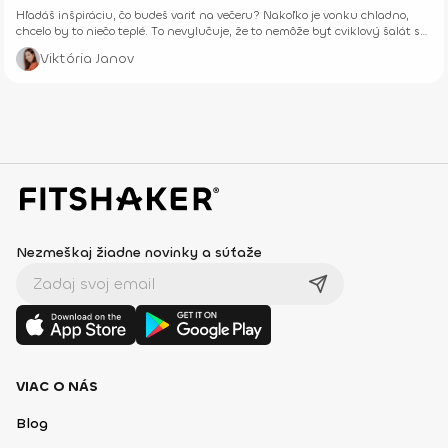
Hľadáš inšpiráciu, čo budeš variť na večeru? Nakoľko je vonku chladno,
chcelo by to niečo teplé. To nevylučuje, že to nemôže byť cviklový šalát so
syrom.
Viktória Janov
Nezmeškaj žiadne novinky a súťaže
VIAC O NÁS
Blog