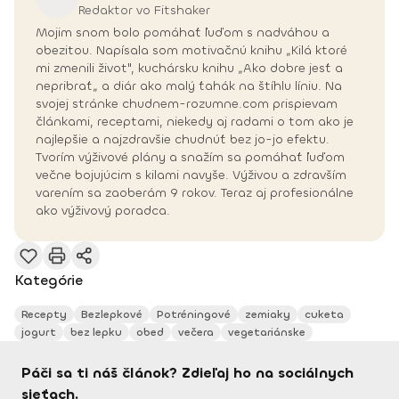
Redaktor vo Fitshaker
Mojim snom bolo pomáhať ľuďom s nadváhou a
obezitou. Napísala som motivačnú knihu „Kilá ktoré
mi zmenili život", kuchársku knihu „Ako dobre jesť a
nepribrať„ a diár ako malý ťahák na štíhlu líniu. Na
svojej stránke chudnem-rozumne.com prispievam
článkami, receptami, niekedy aj radami o tom ako je
najlepšie a najzdravšie chudnúť bez jo-jo efektu.
Tvorím výživové plány a snažím sa pomáhať ľuďom
večne bojujúcim s kilami navyše. Výživou a zdravším
varením sa zaoberám 9 rokov. Teraz aj profesionálne
ako výživový poradca.
Kategórie
Recepty
Bezlepkové
Potréningové
zemiaky
cuketa
jogurt
bez lepku
obed
večera
vegetariánske
Páči sa ti náš článok? Zdieľaj ho na sociálnych
sieťach.