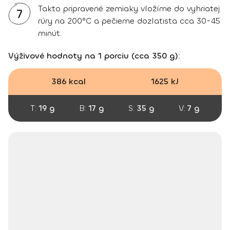
Takto pripravené zemiaky vložíme do vyhriatej
7
rúry na 200°C a pečieme dozlatista cca 30-45
minút.
Výživové hodnoty na 1 porciu (cca 350 g):
386 kcal
1625 kJ
T:
19 g
B:
17 g
S:
35 g
V:
7 g