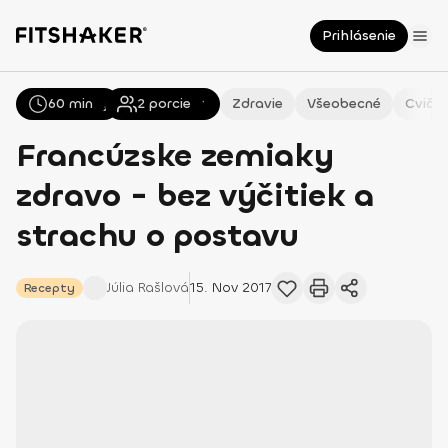
Prihlásenie
60 min
Všetky
Recepty
2
porcie
Zdravie
Všeobecné
Cvičen
Francúzske zemiaky
zdravo - bez výčitiek a
strachu o postavu
Júlia
Rašlová
15. Nov 2017
Recepty