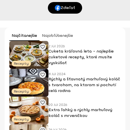
Zdieľať
Najčítanejšie
Najobľúbenejšie
2 Júl 2026
Cuketa kráľovná leta - najlepšie
cuketové recepty, ktoré musíte
vyskúšať
Recepty
8 Júl 2024
Rýchly a šťavnatý marhuľový koláč
s tvarohom, na ktorom si pochutí
celá rodina
Recepty
20 Júl 2026
Extra ľahký a rýchly marhuľový
koláč s mrveničkou
Recepty
26 Júl 2026