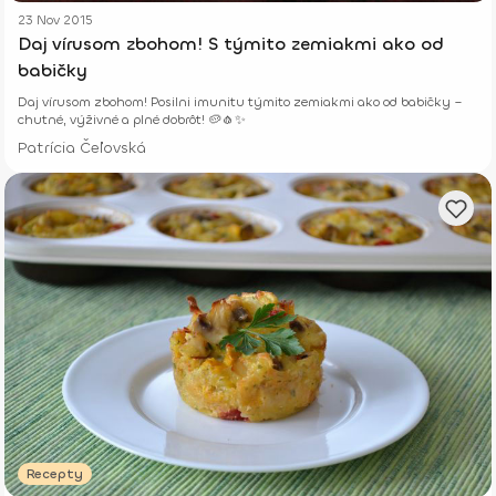
23 Nov 2015
Daj vírusom zbohom! S týmito zemiakmi ako od
babičky
Daj vírusom zbohom! Posilni imunitu týmito zemiakmi ako od babičky –
chutné, výživné a plné dobrôt! 🥔🧄✨
Patrícia Čeľovská
Recepty