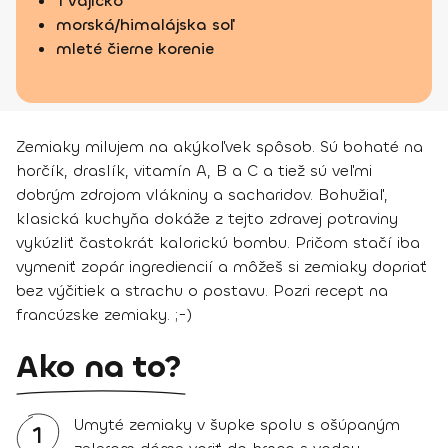
1 vajíčko
morská/himalájska soľ
mleté čierne korenie
Zemiaky milujem na akýkoľvek spôsob. Sú bohaté na
horčík, draslík, vitamín A, B a C a tiež sú veľmi
dobrým zdrojom vlákniny a sacharidov. Bohužiaľ,
klasická kuchyňa dokáže z tejto zdravej potraviny
vykúzliť častokrát kalorickú bombu. Pričom stačí iba
vymeniť zopár ingrediencií a môžeš si zemiaky dopriať
bez výčitiek a strachu o postavu. Pozri recept na
francúzske zemiaky. ;-)
Ako na to?
Umyté zemiaky v šupke spolu s ošúpaným
1