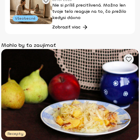
Nie si príliš precitlivená. Možno len
tvoje telo reaguje na to, čo prežilo
kedysi dávno
Všeobecné
Zobraziť viac
Mohlo by ťa zaujímať
Recepty