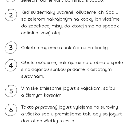
zelerom dáme variť do hrnca s vodou.
Keď sú zemiaky uvarené, ošúpeme ich. Spolu
2
so zelerom nakrájaným na kocky ich vložíme
do zapekacej misy, do ktorej sme na spodok
naliali olivový olej.
3
Cuketu umyjeme a nakrájame na kocky.
Cibuľu ošúpeme, nakrájame na drobno a spolu
4
s nakrájanou šunkou pridáme k ostatným
surovinám.
V miske zmiešame jogurt s vajíčkom, soľou
5
a čiernym korením.
Takto pripravený jogurt vylejeme na suroviny
6
a všetko spolu premiešame tak, aby sa jogurt
dostal na všetky miesta.