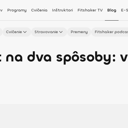
v
Programy
Cvičenia
Inštruktori
Fitshaker TV
Blog
E-
Cvičenie
Stravovanie
Premeny
Fitshaker podca
t na dva spôsoby: 