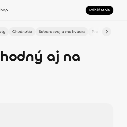
Shop
Prihlásenie
sty
Chudnutie
Sebarozvoj a motivácia
Pre fitmaminky
vhodný aj na