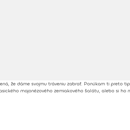
ená, že dáme svojmu tráveniu zabrať. Ponúkam ti preto ti
sického majonézového zemiakového šalátu, alebo si ho nec