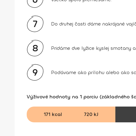
7
Do druhej časti dáme nakrájané vajíč
8
Pridáme dve lyžice kyslej smotany 
9
Podávame ako prílohu alebo ako sa
Výživové hodnoty na 1 porciu (základného ša
171 kcal
720 kJ