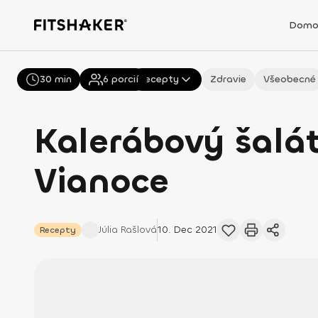
Domo
30 min
Všetky
6
porcií
Recepty
Zdravie
Všeobecné
Kalerábový šalá
Vianoce
Júlia
Rašlová
10. Dec 2021
Recepty