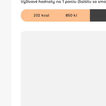
Výživové hodnoty na 1 porciu (šalátu so sm
202 kcal
850 kJ