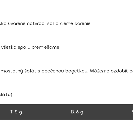
ka uvarené natvrdo, soľ a čierne korenie.
a všetko spolu premiešame.
mostatný šalát s opečenou bagetkou. Môžeme ozdobiť pe
látu):
T:
5 g
B:
6 g