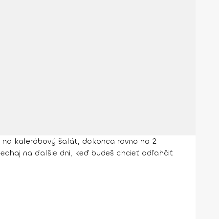
p na kalerábový šalát, dokonca rovno na 2
haj na ďalšie dni, keď budeš chcieť odľahčiť