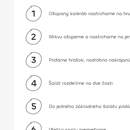
1
Ošúpaný kaleráb nastrúhame na hru
2
Mrkvu ošúpeme a nastrúhame na je
3
Pridáme hrášok, nadrobno nakrájanú 
4
Šalát rozdelíme na dve časti.
5
Do jedného základného šalátu pridáme
6
Všetko spolu premiešame.