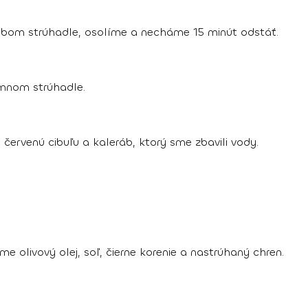
bom strúhadle, osolíme a necháme 15 minút odstáť.
mnom strúhadle.
červenú cibuľu a kaleráb, ktorý sme zbavili vody.
 olivový olej, soľ, čierne korenie a nastrúhaný chren.