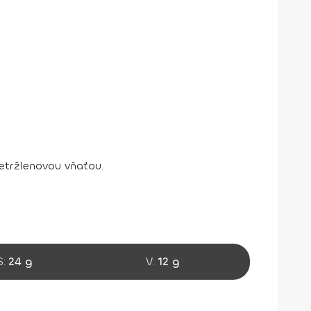
tržlenovou vňaťou.
S:
24 g
V:
12 g