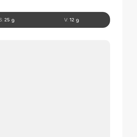
S:
25 g
V:
12 g