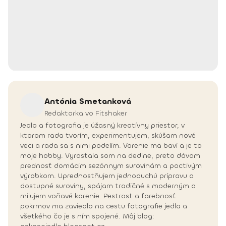
Antónia
Smetanková
Redaktorka vo Fitshaker
Jedlo a fotografia je úžasný kreatívny priestor, v
ktorom rada tvorím, experimentujem, skúšam nové
veci a rada sa s nimi podelím. Varenie ma baví a je to
moje hobby. Vyrastala som na dedine, preto dávam
prednosť domácim sezónnym surovinám a poctivým
výrobkom. Uprednostňujem jednoduchú prípravu a
dostupné suroviny, spájam tradičné s moderným a
milujem voňavé korenie. Pestrosť a farebnosť
pokrmov ma zaviedlo na cestu fotografie jedla a
všetkého čo je s ním spojené. Môj blog: