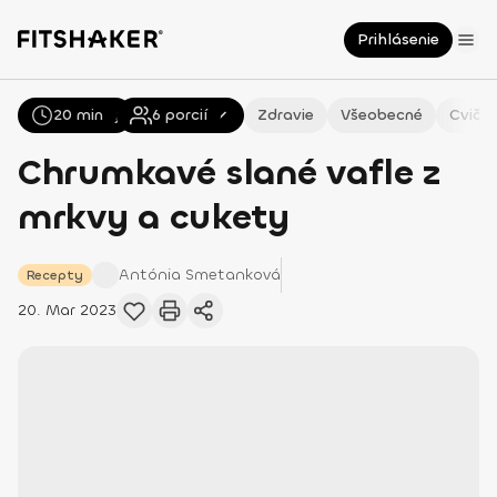
Prihlásenie
20 min
Všetky
Recepty
6
porcií
Zdravie
Všeobecné
Cvičen
Chrumkavé slané vafle z
mrkvy a cukety
Antónia
Smetanková
Recepty
20. Mar 2023