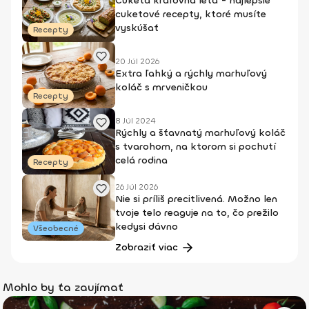
Cuketa kráľovná leta - najlepšie
cuketové recepty, ktoré musíte
vyskúšať
Recepty
20 Júl 2026
Extra ľahký a rýchly marhuľový
koláč s mrveničkou
Recepty
8 Júl 2024
Rýchly a šťavnatý marhuľový koláč
s tvarohom, na ktorom si pochutí
celá rodina
Recepty
26 Júl 2026
Nie si príliš precitlivená. Možno len
tvoje telo reaguje na to, čo prežilo
kedysi dávno
Všeobecné
Zobraziť viac
Mohlo by ťa zaujímať