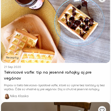
Recepty
21 Sep 2020
Tekvicové vafle: tip na jesenné raňajky aj pre
vegánov
Priprav si tieto tekvicovo-špaldové vafle, ktoré sú úplne bez laktózy aj bez
vajíčka. Čiže sú vhodné aj pre vegánov. Daj si chutné jesenné raňajky.
Nika Klasko