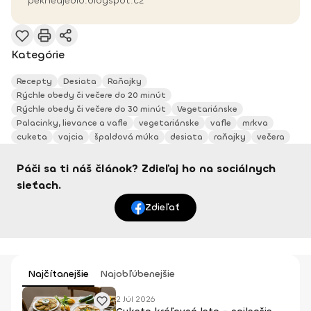
pekneajedlo.blogspot.cz
Kategórie
Recepty
Desiata
Raňajky
Rýchle obedy či večere do 20 minút
Rýchle obedy či večere do 30 minút
Vegetariánske
Palacinky, lievance a vafle
vegetariánske
vafle
mrkva
cuketa
vajcia
špaldová múka
desiata
raňajky
večera
Páči sa ti náš článok? Zdieľaj ho na sociálnych
sieťach.
Zdieľať
Najčítanejšie
Najobľúbenejšie
2 Júl 2026