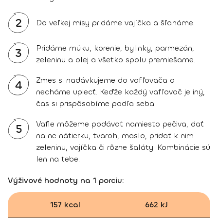
2
Do veľkej misy pridáme vajíčka a šľaháme.
Pridáme múku, korenie, bylinky, parmezán,
3
zeleninu a olej a všetko spolu premiešame.
Zmes si nadávkujeme do vafľovača a
4
necháme upiecť. Keďže každý vafľovač je iný,
čas si prispôsobíme podľa seba.
Vafle môžeme podávať namiesto pečiva, dať
5
na ne nátierku, tvaroh, maslo, pridať k nim
zeleninu, vajíčka či rôzne šaláty. Kombinácie sú
len na tebe.
Výživové hodnoty na 1 porciu:
157 kcal
662 kJ