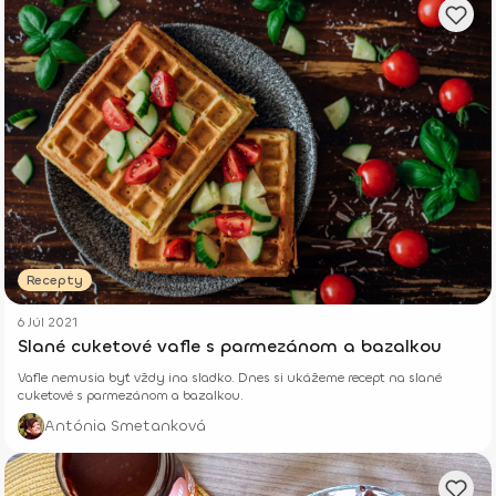
Recepty
6 Júl 2021
Slané cuketové vafle s parmezánom a bazalkou
Vafle nemusia byť vždy ina sladko. Dnes si ukážeme recept na slané
cuketové s parmezánom a bazalkou.
Antónia Smetanková