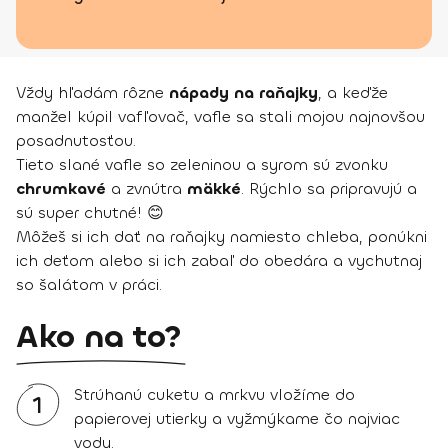
Vždy hľadám rôzne
nápady na raňajky
, a keďže
manžel kúpil vafľovač, vafle sa stali mojou najnovšou
posadnutosťou.
Tieto slané vafle so zeleninou a syrom sú zvonku
chrumkavé
a zvnútra
mäkké
. Rýchlo sa pripravujú a
sú super chutné! 😊
Môžeš si ich dať na raňajky namiesto chleba, ponúkni
ich deťom alebo si ich zabaľ do obedára a vychutnaj
so šalátom v práci.
Ako na to?
Strúhanú cuketu a mrkvu vložíme do
1
papierovej utierky a vyžmýkame čo najviac
vody.