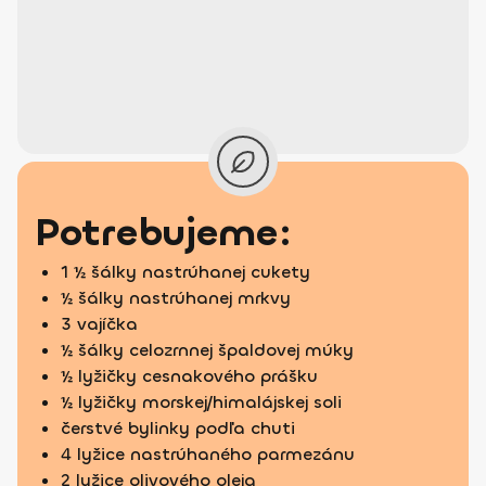
Potrebujeme:
1 ½ šálky nastrúhanej cukety
½ šálky nastrúhanej mrkvy
3 vajíčka
½ šálky celozrnnej špaldovej múky
½ lyžičky cesnakového prášku
½ lyžičky morskej/himalájskej soli
čerstvé bylinky podľa chuti
4 lyžice nastrúhaného parmezánu
2 lyžice olivového oleja