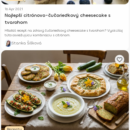
16 Apr 2021
Najlepší citrónovo-čučoriedkový cheesecake s
tvarohom
Hľadáš recept na zdravý čučoriedkový cheesecake s tvarohom? Vyskúšaj
túto osviežujúcu kombináciu s citrónom.
Stanka Šišková
Recepty