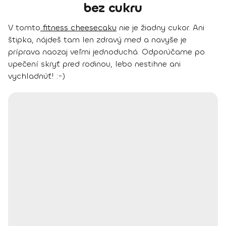
bez cukru
V tomto
fitness cheesecaku
nie je žiadny cukor. Ani
štipka, nájdeš tam len zdravý med a navyše je
príprava naozaj veľmi jednoduchá. Odporúčame po
upečení skryť pred rodinou, lebo nestihne ani
vychladnúť! :-)