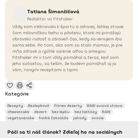
Tatiana
Šimončičová
Redaktor vo Fitshaker
Vždy som inklinovala k športu a zdravej, ľahkej strave.
Som milovníčkou behu a pilatesu, ktoré mi prinášajú
obrovskú radosť a zároveň čas, kedy sa venujem iba
sama sebe. Po tom, ako som sa stalo mamou, je pre
mňa zdravé a rýchle varenie alfou a omegou.
Fitshaker mi v tom vždy pomáhal a teraz, keď som
jeho súčasťou, sa teším, že budem pomáhať aj ja
vám, novými receptami a tipmi.
Kategórie
Recepty
Bezlepkové
Fitnes dezerty
RAW surová strava
cheesecake
dezert
bez lepku
bez laktózy
RAW
vegetariánske
horká čokoláda
jahody
ovocie
Páči sa ti náš článok? Zdieľaj ho na sociálnych