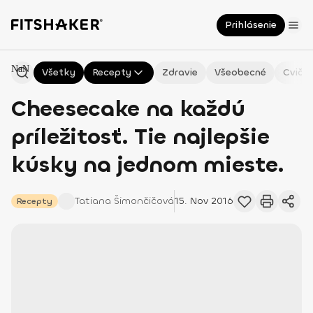
Prihlásenie
NaN
Všetky
Recepty
Zdravie
Všeobecné
Cvičen
Cheesecake na každú
príležitosť. Tie najlepšie
kúsky na jednom mieste.
Tatiana
Šimončičová
15. Nov 2016
Recepty