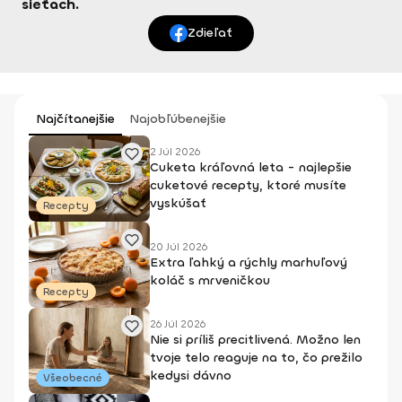
sieťach.
Zdieľať
Najčítanejšie
Najobľúbenejšie
2 Júl 2026
Cuketa kráľovná leta - najlepšie
cuketové recepty, ktoré musíte
vyskúšať
Recepty
20 Júl 2026
Extra ľahký a rýchly marhuľový
koláč s mrveničkou
Recepty
26 Júl 2026
Nie si príliš precitlivená. Možno len
tvoje telo reaguje na to, čo prežilo
kedysi dávno
Všeobecné