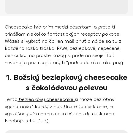
Cheesecake hrá prím medzi dezertami a preto ti
prinášam niekoľko fantastických receptov pokope.
Môžeš si vybrať na čo len máš chuť a nájde sa tu z
každého rožka troška. RAW, bezlepkové, nepečené,
bez cukru, no proste každý si príde na svoje. Tak
neváhaj a pozri sa, ktorý ti "padne do oka" ako prvý.
1. Božský bezlepkový cheesecake
s čokoládovou polevou
Tento
bezlepkový cheesecake
si môže bez obáv
vychutnávať každý z nás. Určite ťa nesklame, je
vyskúšaný už mnohokrát a ešte nikdy nesklamal.
Nechaj si chutiť! :-)