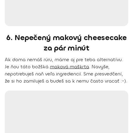
6. Nepečený makový cheesecake
za pár minút
Ak doma nemáš rúru, máme aj pre teba alternatívu.
Je ňou táto božšká
maková maškrta
. Navyše,
nepotrebuješ naň veľa ingrediencií. Sme presvedčení,
že si ho zamiluješ a budeš sa k nemu často vracať :-).