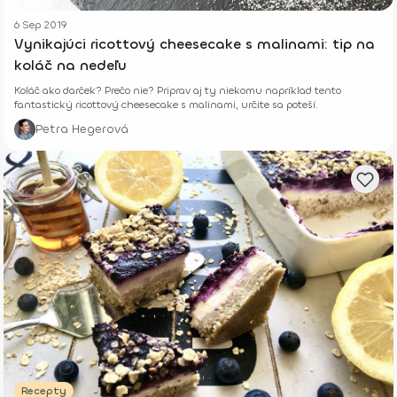
6 Sep 2019
Vynikajúci ricottový cheesecake s malinami: tip na
koláč na nedeľu
Koláč ako darček? Prečo nie? Priprav aj ty niekomu napríklad tento
fantastický ricottový cheesecake s malinami, určite sa poteší.
Petra Hegerová
Recepty