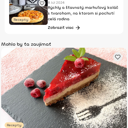
8 Júl 2024
Rýchly a šťavnatý marhuľový koláč
s tvarohom, na ktorom si pochutí
celá rodina
Recepty
Zobraziť viac
Mohlo by ťa zaujímať
Recepty